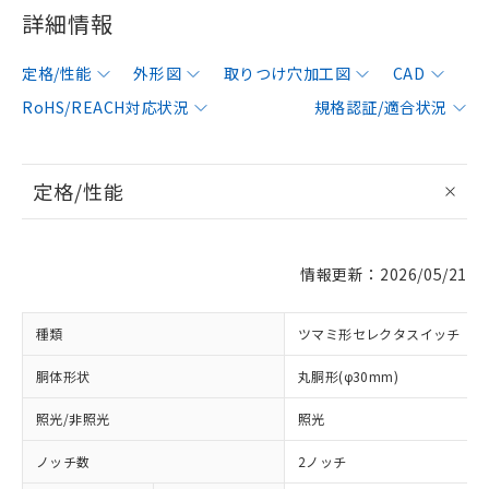
詳細情報
定格/性能
外形図
取りつけ穴加工図
CAD
RoHS/REACH対応状況
規格認証/適合状況
定格/性能
情報更新：2026/05/21
種類
ツマミ形セレクタスイッチ
胴体形状
丸胴形(φ30mm)
照光/非照光
照光
ノッチ数
2ノッチ