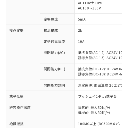
AC110V±10%
AC100～130V
対応済み：EU RoHS指令（10物質）の
非含有に対応した製品が提供可能な商品で
定格電流
5mA
す。
対応予定：EU RoHS指令（10物質）の非含
接点定格
接点構成
2b
ご利用条件
有に対応した製品に切り替える予定のある
商品です。
定格通電電流
10A
対応予定なし：EU RoHS指令（10物質）の
以下の条件をお読みいただき、同意のうえ
非含有に非対応の商品で、対応品を出す予
開閉能力(AC)
抵抗負荷(AC-12): AC24V 10A/A
ご利用ください。
定はありません。
誘導負荷(AC-15): AC24V 10A/AC
調査・確認中：EU RoHS指令（10物質）の
本サービスは、当社制御機器事業取扱
※1 中国RoHS○×表
非含有の対応状況を調査中または確認中の
開閉能力(DC)
抵抗負荷(DC-12): DC24V 8A/DC
商品の当社在庫状況および標準価格
誘導負荷(DC-13): DC24V 4A/DC
商品です。
(税抜)を提供させていただくもので
「○」：最大均質材料含有率が中国RoHSの
非該当品：ライセンス料など無形物で、有
す。
開閉能力説明
測定条件: 周囲温度 20±2℃、
基準値以下であることを示します。
害物質有無と関係のない商品です。
当社制御機器事業取扱商品の中には、
「×」：最大均質材料含有率が中国RoHSの
仕入先様の事情により、非含有部品として
本サービスの対象外となる商品もある
端子仕様
プッシュインPlus端子台
基準値を超えていることを示します。
いたものが、含有品と判明した場合などや
当社は、これら貴社製品のうち、外国
ことをご了承ください。
「－」：未確認です。当社販売部門へお問
むを得ず変更することがあります。
為替および外国貿易法に定める商品
在庫状況および標準価格照会結果は、
許容操作頻度
電気的: 最大30回/分
い合わせください。
（以下｢規制貨物等」という）を輸出
機械的: 最大30回/分
記載している更新日時点での社内デー
*EU RoHS指令（10物質）：
または国外への提供する場合は、日本
記
タに基づき作成されるものであり、閲
説明
鉛(Pb) 1000ppm以下、 水銀(Hg) 1000ppm以下、 カド
*中国RoHS10物質の基準値 (GB/T26572)：
国政府の輸出許可(または役務取引許
絶縁抵抗
100MΩ以上 (DC500Vメガ、
号
覧された時点での実際の在庫および標
ミウム(Cd) 100ppm以下、
Pb(鉛) :1000ppm、 Hg(水銀) : 1000ppm、 Cd(カドミウ