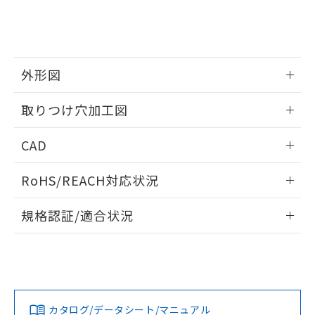
をご了承ください。
EU RoHS指令（10物質）の非含有証明書
※当社の共同利用者とは、
"個人情報
51物質の非含有証明書（当社基準）
の共同利用に関して"
の「1.共同利
※本証明書は発行日時点で非含有を証明す
用者の範囲」に記載されている法人を
るもので、過去に遡って非含有を証明する
指します。
ものではありません。
外形図
また、RoHS指令のフタル酸エステル類４
情報更新：2026/05/21
物質の対応では、対応完了までの期間は出
取りつけ穴加工図
荷製品に未対応品が混在することから備考
欄に対応日を記載しておりました。
情報更新：2026/05/21
CAD
既に当社にて対応品への在庫切替を完了
していることから、特段のことがない限
ログイン/会員登録いただくと、CADデータをダウンロー
り、2022年1月12日より割愛しておりま
RoHS/REACH対応状況
ドすることができます。
す。
情報更新：2026/7/29
規格認証/適合状況
ログイン/会員登録
EU RoHS
注意事項・凡例
A30NW-2ML-TWA-P202-WDについての規格認証/適合状況に
ついては、「カスタマーサポートセンタ お客様相談室」また
は貴社担当オムロン営業員または販売店にお問い合わせくだ
対応状況
対応予定月
※1
※2
さい。
ダウンロードデータをご利用いただく前に、以下を必ずお読
みください。
カタログ/データシート/マニュアル
対応済み