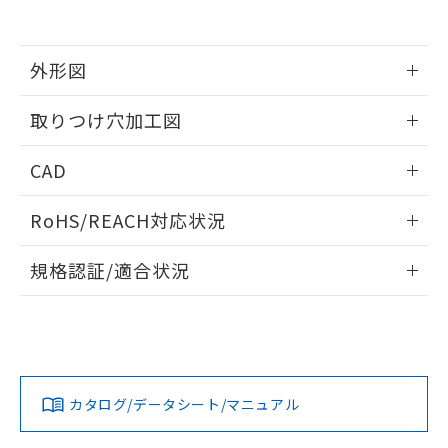
EU RoHS指令（10物質）の非含有証明書
※当社の共同利用者とは、
"個人情報
51物質の非含有証明書（当社基準）
の共同利用に関して"
の「1.共同利
※本証明書は発行日時点で非含有を証明す
用者の範囲」に記載されている法人を
るもので、過去に遡って非含有を証明する
外形図
指します。
ものではありません。
また、RoHS指令のフタル酸エステル類４
情報更新：2026/05/21
取りつけ穴加工図
物質の対応では、対応完了までの期間は出
荷製品に未対応品が混在することから備考
情報更新：2026/05/21
CAD
欄に対応日を記載しておりました。
既に当社にて対応品への在庫切替を完了
ログイン/会員登録いただくと、CADデータをダウンロー
していることから、特段のことがない限
RoHS/REACH対応状況
ドすることができます。
り、2022年1月12日より割愛しておりま
す。
情報更新：2026/7/29
規格認証/適合状況
ログイン/会員登録
EU RoHS
注意事項・凡例
A30NW-2ML-TWA-P202-WBについての規格認証/適合状況に
ついては、「カスタマーサポートセンタ お客様相談室」また
は貴社担当オムロン営業員または販売店にお問い合わせくだ
対応状況
対応予定月
※1
※2
さい。
ダウンロードデータをご利用いただく前に、以下を必ずお読
みください。
カタログ/データシート/マニュアル
対応済み
ソフトウェアの使用条件
お問い合わせ