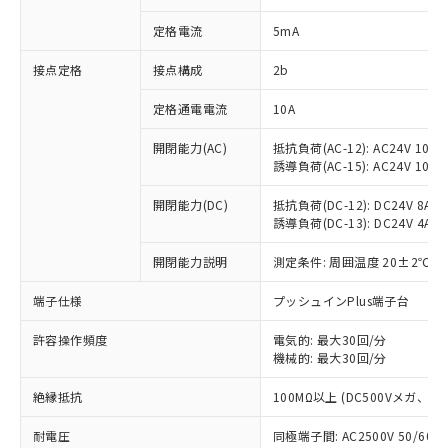
対応済み：EU RoHS指令（10物質）の
定格電流
5mA
非含有に対応した製品が提供可能な商品で
す。
接点定格
接点構成
2b
対応予定：EU RoHS指令（10物質）の非含
ご利用条件
有に対応した製品に切り替える予定のある
定格通電電流
10A
商品です。
対応予定なし：EU RoHS指令（10物質）の
開閉能力(AC)
抵抗負荷(AC-12): AC24V 10A/A
以下の条件をお読みいただき、同意のうえ
非含有に非対応の商品で、対応品を出す予
誘導負荷(AC-15): AC24V 10A/AC
ご利用ください。
定はありません。
調査・確認中：EU RoHS指令（10物質）の
開閉能力(DC)
抵抗負荷(DC-12): DC24V 8A/DC
本サービスは、当社制御機器事業取扱
※1 中国RoHS○×表
非含有の対応状況を調査中または確認中の
誘導負荷(DC-13): DC24V 4A/DC
商品の当社在庫状況および標準価格
商品です。
(税抜)を提供させていただくもので
「○」：最大均質材料含有率が中国RoHSの
開閉能力説明
測定条件: 周囲温度 20±2℃、
非該当品：ライセンス料など無形物で、有
す。
基準値以下であることを示します。
害物質有無と関係のない商品です。
当社制御機器事業取扱商品の中には、
端子仕様
プッシュインPlus端子台
「×」：最大均質材料含有率が中国RoHSの
仕入先様の事情により、非含有部品として
本サービスの対象外となる商品もある
基準値を超えていることを示します。
いたものが、含有品と判明した場合などや
当社は、これら貴社製品のうち、外国
ことをご了承ください。
許容操作頻度
電気的: 最大30回/分
「－」：未確認です。当社販売部門へお問
むを得ず変更することがあります。
為替および外国貿易法に定める商品
在庫状況および標準価格照会結果は、
機械的: 最大30回/分
い合わせください。
（以下｢規制貨物等」という）を輸出
記載している更新日時点での社内デー
*EU RoHS指令（10物質）：
または国外への提供する場合は、日本
絶縁抵抗
100MΩ以上 (DC500Vメガ、
記
タに基づき作成されるものであり、閲
説明
鉛(Pb) 1000ppm以下、 水銀(Hg) 1000ppm以下、 カド
*中国RoHS10物質の基準値 (GB/T26572)：
国政府の輸出許可(または役務取引許
号
覧された時点での実際の在庫および標
ミウム(Cd) 100ppm以下、
Pb(鉛) :1000ppm、 Hg(水銀) : 1000ppm、 Cd(カドミウ
可)を取得するなどの必要な手続きを
耐電圧
同極端子間: AC2500V 50/60
六価クロム(Cr(Ⅵ)) 1000ppm以下、ポリ臭化ビフェニル
ム) : 100ppm、
準価格とは異なる場合があることをご