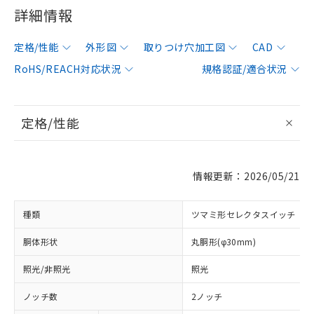
詳細情報
定格/性能
外形図
取りつけ穴加工図
CAD
RoHS/REACH対応状況
規格認証/適合状況
定格/性能
情報更新：2026/05/21
種類
ツマミ形セレクタスイッチ
胴体形状
丸胴形(φ30mm)
照光/非照光
照光
ノッチ数
2ノッチ