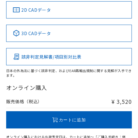
中国 RoHS
注意事項・凡例
2D CADデータ
中国 RoHS表
※1 ※2
3D CADデータ
Pb
Hg
Cd
Cr(VI)
該非判定見解書/項目別対比表
X
O
O
O
日本の外為法に基づく該非判定、およびEAR再輸出規制に関する見解が入手でき
ます。
"対応済み"や非含有の記載がされた商品であっても、流通
在庫等で未対応品が混在する可能性があります。
オンライン購入
非含有品が必要な際は、弊社営業部門もしくは販売店へお
問い合わせください。
¥ 3,520
販売価格（税込）
この製品のRoHS/REACH対応状況ページへ
カートに追加
オンライン購入における出荷予定日は、カートに追加～「ご購入手続き：価