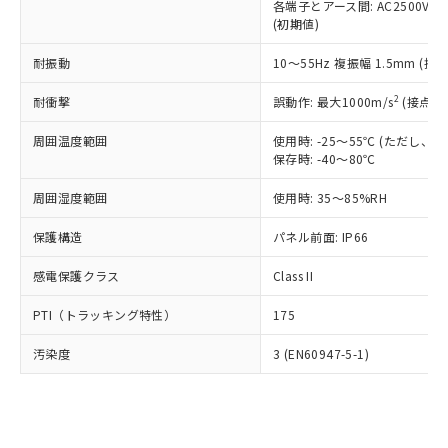
類(PBB) 1000ppm以下、ポリ臭化ジフェニルエーテル類
各端子とアース間: AC2500V 50/
Cr(Ⅵ)(六価クロム) : 1000ppm、 PBBs(ポリ臭化ビフェ
とります。
了承ください。
(PBDE) 1000ppm以下、フタル酸ビス(2-エチルヘキシ
○
一定数以上の在庫あり
ニル類) : 1000ppm、 PBDEs(ポリ臭化ジフェニルエーテ
(初期値)
当社は規制貨物を破棄する場合は、完
ル) (DEHP)(別名：DOP) 1000ppm以下、フタル酸ブチ
正式な納期状況および標準価格はお客
ル類) : 1000ppm、
ルベンジル（BBP） 1000ppm以下、フタル酸ジブチル
全に破砕するなど、違法に輸出されな
DBP(フタル酸ジブチル) : 1000ppm、 DIBP(フタル酸ジ
様のお取引先、またはお客様担当のオ
耐振動
10～55Hz 複振幅 1.5mm (接
（DBP） 1000ppm以下、フタル酸ジイソブチル
イソブチル) : 1000ppm、 BBP(フタル酸ブチルベンジ
△
一定数には満たないが在庫あり
いよう必要な手段を講じます。
ムロン制御機器販売店・当社販売員に
(DIBP) 1000ppm以下
ル) : 1000ppm、
当社は貴社製品を、核兵器、ミサイ
但し、RoHS指令で産業用監視および制御機器に対する
DEHP(フタル酸ビス(2-エチルヘキシル)) : 1000ppm
ご相談ください。
2
耐衝撃
誤動作: 最大1000m/s
(接点開
適用除外項目は除く。
ル、化学兵器、生物兵器またはその他
－
在庫なし(最新の在庫状況につ
オムロン制御機器販売店や当社販売拠
フタル酸エステル類の４物質については閾値を超える意
武器並びにこれらの製造装置等に一切
いては、お客様のお取引先、ま
図的な使用がないことを確認しています。
点は「
販売ネットワーク
」をご確認
周囲温度範囲
使用時: -25～55℃ (ただし
※2 環境保護使用期限
使用いたしません。
たはお客様担当のオムロン制御
保存時: -40～80℃
ください。
当社は、貴社製品を第三者に販売する
機器販売店・当社販売員にご確
在庫状況および標準価格結果を当社の
※2 対応予定月
「ｅ」：有害物質（10物質）のすべてが基
場合は、上記1、2および3の内容を当
周囲湿度範囲
使用時: 35～85%RH
認ください)
事前の承諾なく第三者に漏洩または開
準値以下であることを示します。
該第三者に通知します。また当社は、
示しないようお願いします。
部品在庫の切り替え状況などにより、予定
「10」：通常の使用状況下において有害物
保護構造
パネル前面: IP66
販売先および販売に係わる関係者が違
マイパーツ機能（部品リスト作成サー
空
受注生産機種、また在庫状況の
月が前後することがあります。
質が外部に漏えいし、環境に深刻な影響を
法に輸出するおそれがある場合は、取
ビス）をご利用いただくには、I-Web
白
情報を公開していない機種
感電保護クラス
Class II
及ぼさない年数を意味します。
り引きをいたしません。
メンバーズにご登録されている必要が
「－」：未確認です。当社販売部門へお問
あります。
PTI（トラッキング特性）
175
い合わせください。
お客様が当ウェブサイト上で当社にご
※3 非含有証明書ダウンロード
登録された部品リストについて、当社
汚染度
3 (EN60947-5-1)
および当社の共同利用者が、当社の製
下記の非含有証明書をダウンロードするこ
品・サービスに関するお客様との取
とができます。
合意する
キャンセル
引・商談に必要な範囲で利用すること
をご了承ください。