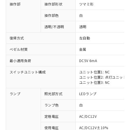
操作部
操作部形状
ツマミ形
操作部色
白
透明/不透明
透明
復帰方式
左自動
ベゼル材質
金属
最小適用負荷
DC5V 6mA
スイッチユニット構成
ユニット位置1: NC
ユニット位置2: 点灯ユニット
ユニット位置3: NC
ランプ
照光部方式
LEDランプ
ランプ色
白
定格電圧
AC/DC12V
※1 対応状況
使用電圧
AC/DC12V±10%