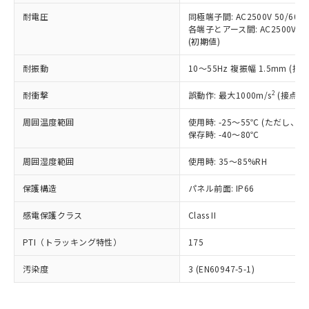
可)を取得するなどの必要な手続きを
六価クロム(Cr(Ⅵ)) 1000ppm以下、ポリ臭化ビフェニル
ム) : 100ppm、
準価格とは異なる場合があることをご
類(PBB) 1000ppm以下、ポリ臭化ジフェニルエーテル類
耐電圧
同極端子間: AC2500V 50/60
Cr(Ⅵ)(六価クロム) : 1000ppm、 PBBs(ポリ臭化ビフェ
とります。
了承ください。
(PBDE) 1000ppm以下、フタル酸ビス(2-エチルヘキシ
○
一定数以上の在庫あり
ニル類) : 1000ppm、 PBDEs(ポリ臭化ジフェニルエーテ
各端子とアース間: AC2500V 50/
当社は規制貨物を破棄する場合は、完
ル) (DEHP)(別名：DOP) 1000ppm以下、フタル酸ブチ
正式な納期状況および標準価格はお客
ル類) : 1000ppm、
(初期値)
ルベンジル（BBP） 1000ppm以下、フタル酸ジブチル
全に破砕するなど、違法に輸出されな
DBP(フタル酸ジブチル) : 1000ppm、 DIBP(フタル酸ジ
様のお取引先、またはお客様担当のオ
（DBP） 1000ppm以下、フタル酸ジイソブチル
イソブチル) : 1000ppm、 BBP(フタル酸ブチルベンジ
△
一定数には満たないが在庫あり
いよう必要な手段を講じます。
ムロン制御機器販売店・当社販売員に
(DIBP) 1000ppm以下
耐振動
10～55Hz 複振幅 1.5mm (接
ル) : 1000ppm、
当社は貴社製品を、核兵器、ミサイ
但し、RoHS指令で産業用監視および制御機器に対する
DEHP(フタル酸ビス(2-エチルヘキシル)) : 1000ppm
ご相談ください。
適用除外項目は除く。
ル、化学兵器、生物兵器またはその他
－
在庫なし(最新の在庫状況につ
2
オムロン制御機器販売店や当社販売拠
耐衝撃
誤動作: 最大1000m/s
(接点開
フタル酸エステル類の４物質については閾値を超える意
武器並びにこれらの製造装置等に一切
いては、お客様のお取引先、ま
図的な使用がないことを確認しています。
点は「
販売ネットワーク
」をご確認
※2 環境保護使用期限
使用いたしません。
たはお客様担当のオムロン制御
周囲温度範囲
使用時: -25～55℃ (ただし
ください。
当社は、貴社製品を第三者に販売する
保存時: -40～80℃
機器販売店・当社販売員にご確
在庫状況および標準価格結果を当社の
※2 対応予定月
「ｅ」：有害物質（10物質）のすべてが基
場合は、上記1、2および3の内容を当
認ください)
事前の承諾なく第三者に漏洩または開
準値以下であることを示します。
周囲湿度範囲
使用時: 35～85%RH
該第三者に通知します。また当社は、
示しないようお願いします。
部品在庫の切り替え状況などにより、予定
「10」：通常の使用状況下において有害物
販売先および販売に係わる関係者が違
マイパーツ機能（部品リスト作成サー
空
受注生産機種、また在庫状況の
保護構造
パネル前面: IP66
月が前後することがあります。
質が外部に漏えいし、環境に深刻な影響を
法に輸出するおそれがある場合は、取
ビス）をご利用いただくには、I-Web
白
情報を公開していない機種
及ぼさない年数を意味します。
り引きをいたしません。
メンバーズにご登録されている必要が
感電保護クラス
Class II
「－」：未確認です。当社販売部門へお問
あります。
い合わせください。
お客様が当ウェブサイト上で当社にご
PTI（トラッキング特性）
175
※3 非含有証明書ダウンロード
登録された部品リストについて、当社
および当社の共同利用者が、当社の製
汚染度
3 (EN60947-5-1)
下記の非含有証明書をダウンロードするこ
品・サービスに関するお客様との取
とができます。
合意する
キャンセル
引・商談に必要な範囲で利用すること