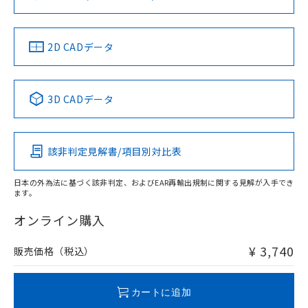
ソフトウェアの使用条件
お問い合わせ
中国 RoHS
注意事項・凡例
2D CADデータ
中国 RoHS表
※1 ※2
3D CADデータ
Pb
Hg
Cd
Cr(VI)
該非判定見解書/項目別対比表
O
O
O
O
日本の外為法に基づく該非判定、およびEAR再輸出規制に関する見解が入手でき
ます。
"対応済み"や非含有の記載がされた商品であっても、流通
在庫等で未対応品が混在する可能性があります。
オンライン購入
非含有品が必要な際は、弊社営業部門もしくは販売店へお
問い合わせください。
¥ 3,740
販売価格（税込）
この製品のRoHS/REACH対応状況ページへ
カートに追加