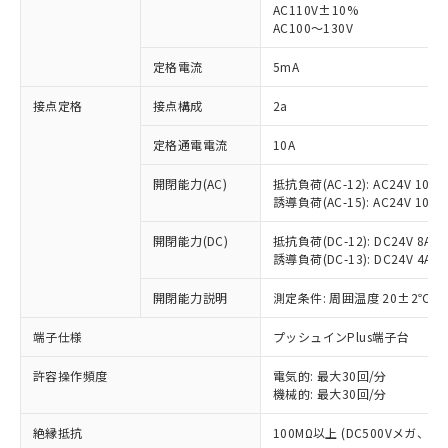
AC110V±10%
AC100～130V
対応済み：EU RoHS指令（10物質）の
非含有に対応した製品が提供可能な商品で
定格電流
5mA
す。
対応予定：EU RoHS指令（10物質）の非含
接点定格
接点構成
2a
ご利用条件
有に対応した製品に切り替える予定のある
商品です。
定格通電電流
10A
対応予定なし：EU RoHS指令（10物質）の
以下の条件をお読みいただき、同意のうえ
非含有に非対応の商品で、対応品を出す予
開閉能力(AC)
抵抗負荷(AC-12): AC24V 10A/A
ご利用ください。
定はありません。
誘導負荷(AC-15): AC24V 10A/AC
調査・確認中：EU RoHS指令（10物質）の
本サービスは、当社制御機器事業取扱
※1 中国RoHS○×表
非含有の対応状況を調査中または確認中の
開閉能力(DC)
抵抗負荷(DC-12): DC24V 8A/DC
商品の当社在庫状況および標準価格
誘導負荷(DC-13): DC24V 4A/DC
商品です。
(税抜)を提供させていただくもので
「○」：最大均質材料含有率が中国RoHSの
非該当品：ライセンス料など無形物で、有
す。
開閉能力説明
測定条件: 周囲温度 20±2℃、
基準値以下であることを示します。
害物質有無と関係のない商品です。
当社制御機器事業取扱商品の中には、
「×」：最大均質材料含有率が中国RoHSの
仕入先様の事情により、非含有部品として
本サービスの対象外となる商品もある
端子仕様
プッシュインPlus端子台
基準値を超えていることを示します。
いたものが、含有品と判明した場合などや
当社は、これら貴社製品のうち、外国
ことをご了承ください。
「－」：未確認です。当社販売部門へお問
むを得ず変更することがあります。
為替および外国貿易法に定める商品
在庫状況および標準価格照会結果は、
許容操作頻度
電気的: 最大30回/分
い合わせください。
（以下｢規制貨物等」という）を輸出
機械的: 最大30回/分
記載している更新日時点での社内デー
*EU RoHS指令（10物質）：
または国外への提供する場合は、日本
記
タに基づき作成されるものであり、閲
説明
鉛(Pb) 1000ppm以下、 水銀(Hg) 1000ppm以下、 カド
*中国RoHS10物質の基準値 (GB/T26572)：
国政府の輸出許可(または役務取引許
絶縁抵抗
100MΩ以上 (DC500Vメガ、
号
覧された時点での実際の在庫および標
ミウム(Cd) 100ppm以下、
Pb(鉛) :1000ppm、 Hg(水銀) : 1000ppm、 Cd(カドミウ