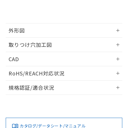
をご了承ください。
EU RoHS指令（10物質）の非含有証明書
※当社の共同利用者とは、
"個人情報
51物質の非含有証明書（当社基準）
の共同利用に関して"
の「1.共同利
※本証明書は発行日時点で非含有を証明す
用者の範囲」に記載されている法人を
るもので、過去に遡って非含有を証明する
指します。
ものではありません。
外形図
また、RoHS指令のフタル酸エステル類４
情報更新：2026/05/21
物質の対応では、対応完了までの期間は出
取りつけ穴加工図
荷製品に未対応品が混在することから備考
欄に対応日を記載しておりました。
情報更新：2026/05/21
CAD
既に当社にて対応品への在庫切替を完了
していることから、特段のことがない限
ログイン/会員登録いただくと、CADデータをダウンロー
り、2022年1月12日より割愛しておりま
RoHS/REACH対応状況
ドすることができます。
す。
情報更新：2026/7/29
規格認証/適合状況
ログイン/会員登録
EU RoHS
注意事項・凡例
A30NW-2ML-TWA-P101-WDについての規格認証/適合状況に
ついては、「カスタマーサポートセンタ お客様相談室」また
は貴社担当オムロン営業員または販売店にお問い合わせくだ
対応状況
対応予定月
※1
※2
さい。
ダウンロードデータをご利用いただく前に、以下を必ずお読
みください。
カタログ/データシート/マニュアル
対応済み