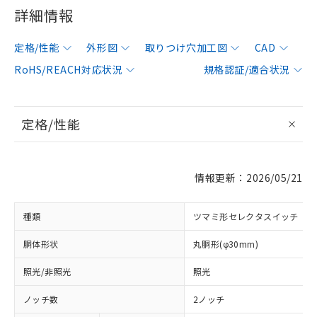
詳細情報
定格/性能
外形図
取りつけ穴加工図
CAD
RoHS/REACH対応状況
規格認証/適合状況
定格/性能
情報更新：2026/05/21
種類
ツマミ形セレクタスイッチ
胴体形状
丸胴形(φ30mm)
照光/非照光
照光
ノッチ数
2ノッチ