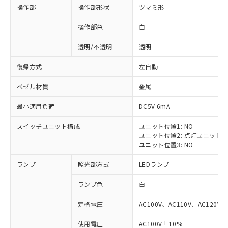
操作部
操作部形状
ツマミ形
操作部色
白
透明/不透明
透明
復帰方式
左自動
ベゼル材質
金属
最小適用負荷
DC5V 6mA
スイッチユニット構成
ユニット位置1: NO
ユニット位置2: 点灯ユニット
ユニット位置3: NO
ランプ
照光部方式
LEDランプ
ランプ色
白
定格電圧
AC100V、AC110V、AC120V
※1 対応状況
使用電圧
AC100V±10%