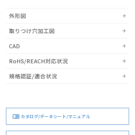
51物質の非含有証明書（当社基準）
の共同利用に関して"
の「1.共同利
※本証明書は発行日時点で非含有を証明す
用者の範囲」に記載されている法人を
外形図
るもので、過去に遡って非含有を証明する
指します。
ものではありません。
情報更新：2026/05/21
また、RoHS指令のフタル酸エステル類４
取りつけ穴加工図
物質の対応では、対応完了までの期間は出
情報更新：2026/05/21
荷製品に未対応品が混在することから備考
CAD
欄に対応日を記載しておりました。
既に当社にて対応品への在庫切替を完了
ログイン/会員登録いただくと、CADデータをダウンロー
RoHS/REACH対応状況
していることから、特段のことがない限
ドすることができます。
り、2022年1月12日より割愛しておりま
情報更新：2026/7/29
す。
規格認証/適合状況
ログイン/会員登録
EU RoHS
注意事項・凡例
A30NW-2ML-TWA-P100-WBについての規格認証/適合状況に
ついては、「カスタマーサポートセンタ お客様相談室」また
は貴社担当オムロン営業員または販売店にお問い合わせくだ
対応状況
対応予定月
※1
※2
さい。
ダウンロードデータをご利用いただく前に、以下を必ずお読
みください。
カタログ/データシート/マニュアル
対応済み
ソフトウェアの使用条件
お問い合わせ