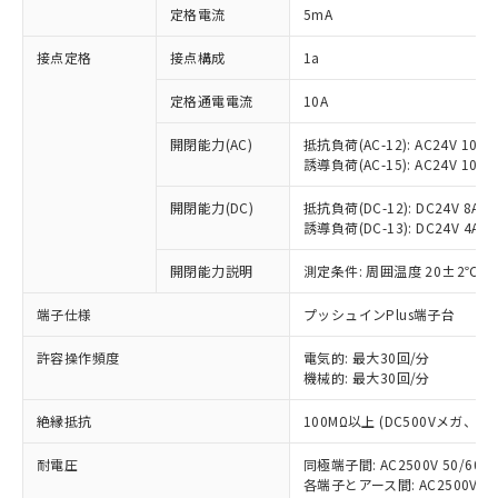
対応済み：EU RoHS指令（10物質）の
定格電流
5mA
非含有に対応した製品が提供可能な商品で
す。
接点定格
接点構成
1a
対応予定：EU RoHS指令（10物質）の非含
ご利用条件
有に対応した製品に切り替える予定のある
定格通電電流
10A
商品です。
対応予定なし：EU RoHS指令（10物質）の
開閉能力(AC)
抵抗負荷(AC-12): AC24V 10A/A
以下の条件をお読みいただき、同意のうえ
誘導負荷(AC-15): AC24V 10A/AC
非含有に非対応の商品で、対応品を出す予
ご利用ください。
定はありません。
開閉能力(DC)
抵抗負荷(DC-12): DC24V 8A/DC
調査・確認中：EU RoHS指令（10物質）の
本サービスは、当社制御機器事業取扱
誘導負荷(DC-13): DC24V 4A/DC
※1 中国RoHS○×表
非含有の対応状況を調査中または確認中の
商品の当社在庫状況および標準価格
商品です。
(税抜)を提供させていただくもので
開閉能力説明
測定条件: 周囲温度 20±2℃、
「○」：最大均質材料含有率が中国RoHSの
非該当品：ライセンス料など無形物で、有
す。
基準値以下であることを示します。
害物質有無と関係のない商品です。
端子仕様
プッシュインPlus端子台
当社制御機器事業取扱商品の中には、
「×」：最大均質材料含有率が中国RoHSの
仕入先様の事情により、非含有部品として
本サービスの対象外となる商品もある
基準値を超えていることを示します。
いたものが、含有品と判明した場合などや
当社は、これら貴社製品のうち、外国
許容操作頻度
電気的: 最大30回/分
ことをご了承ください。
「－」：未確認です。当社販売部門へお問
むを得ず変更することがあります。
機械的: 最大30回/分
為替および外国貿易法に定める商品
在庫状況および標準価格照会結果は、
い合わせください。
（以下｢規制貨物等」という）を輸出
記載している更新日時点での社内デー
絶縁抵抗
100MΩ以上 (DC500Vメガ、
*EU RoHS指令（10物質）：
または国外への提供する場合は、日本
記
タに基づき作成されるものであり、閲
説明
鉛(Pb) 1000ppm以下、 水銀(Hg) 1000ppm以下、 カド
*中国RoHS10物質の基準値 (GB/T26572)：
国政府の輸出許可(または役務取引許
号
覧された時点での実際の在庫および標
ミウム(Cd) 100ppm以下、
Pb(鉛) :1000ppm、 Hg(水銀) : 1000ppm、 Cd(カドミウ
耐電圧
同極端子間: AC2500V 50/60
可)を取得するなどの必要な手続きを
六価クロム(Cr(Ⅵ)) 1000ppm以下、ポリ臭化ビフェニル
ム) : 100ppm、
準価格とは異なる場合があることをご
各端子とアース間: AC2500V 50/
類(PBB) 1000ppm以下、ポリ臭化ジフェニルエーテル類
Cr(Ⅵ)(六価クロム) : 1000ppm、 PBBs(ポリ臭化ビフェ