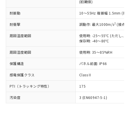
とります。
了承ください。
(初期値)
(PBDE) 1000ppm以下、フタル酸ビス(2-エチルヘキシ
○
一定数以上の在庫あり
ニル類) : 1000ppm、 PBDEs(ポリ臭化ジフェニルエーテ
当社は規制貨物を破棄する場合は、完
ル) (DEHP)(別名：DOP) 1000ppm以下、フタル酸ブチ
正式な納期状況および標準価格はお客
ル類) : 1000ppm、
ルベンジル（BBP） 1000ppm以下、フタル酸ジブチル
全に破砕するなど、違法に輸出されな
DBP(フタル酸ジブチル) : 1000ppm、 DIBP(フタル酸ジ
耐振動
10～55Hz 複振幅 1.5mm (接
様のお取引先、またはお客様担当のオ
（DBP） 1000ppm以下、フタル酸ジイソブチル
イソブチル) : 1000ppm、 BBP(フタル酸ブチルベンジ
△
一定数には満たないが在庫あり
いよう必要な手段を講じます。
ムロン制御機器販売店・当社販売員に
(DIBP) 1000ppm以下
ル) : 1000ppm、
2
当社は貴社製品を、核兵器、ミサイ
耐衝撃
誤動作: 最大1000m/s
(接点開
但し、RoHS指令で産業用監視および制御機器に対する
DEHP(フタル酸ビス(2-エチルヘキシル)) : 1000ppm
ご相談ください。
適用除外項目は除く。
ル、化学兵器、生物兵器またはその他
－
在庫なし(最新の在庫状況につ
オムロン制御機器販売店や当社販売拠
フタル酸エステル類の４物質については閾値を超える意
周囲温度範囲
使用時: -25～55℃ (ただし
武器並びにこれらの製造装置等に一切
いては、お客様のお取引先、ま
図的な使用がないことを確認しています。
点は「
販売ネットワーク
」をご確認
保存時: -40～80℃
※2 環境保護使用期限
使用いたしません。
たはお客様担当のオムロン制御
ください。
当社は、貴社製品を第三者に販売する
機器販売店・当社販売員にご確
在庫状況および標準価格結果を当社の
周囲湿度範囲
使用時: 35～85%RH
※2 対応予定月
「ｅ」：有害物質（10物質）のすべてが基
場合は、上記1、2および3の内容を当
認ください)
事前の承諾なく第三者に漏洩または開
準値以下であることを示します。
該第三者に通知します。また当社は、
示しないようお願いします。
保護構造
パネル前面: IP66
部品在庫の切り替え状況などにより、予定
「10」：通常の使用状況下において有害物
販売先および販売に係わる関係者が違
マイパーツ機能（部品リスト作成サー
空
受注生産機種、また在庫状況の
月が前後することがあります。
質が外部に漏えいし、環境に深刻な影響を
法に輸出するおそれがある場合は、取
ビス）をご利用いただくには、I-Web
感電保護クラス
Class II
白
情報を公開していない機種
及ぼさない年数を意味します。
り引きをいたしません。
メンバーズにご登録されている必要が
「－」：未確認です。当社販売部門へお問
PTI（トラッキング特性）
175
あります。
い合わせください。
お客様が当ウェブサイト上で当社にご
※3 非含有証明書ダウンロード
汚染度
3 (EN60947-5-1)
登録された部品リストについて、当社
および当社の共同利用者が、当社の製
下記の非含有証明書をダウンロードするこ
品・サービスに関するお客様との取
とができます。
合意する
キャンセル
引・商談に必要な範囲で利用すること
をご了承ください。
EU RoHS指令（10物質）の非含有証明書
※当社の共同利用者とは、
"個人情報