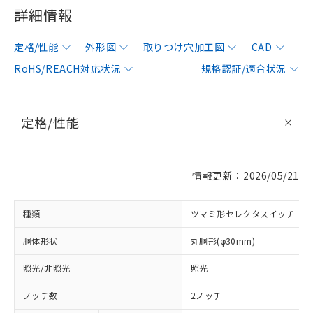
詳細情報
定格/性能
外形図
取りつけ穴加工図
CAD
RoHS/REACH対応状況
規格認証/適合状況
定格/性能
情報更新：2026/05/21
種類
ツマミ形セレクタスイッチ
胴体形状
丸胴形(φ30mm)
照光/非照光
照光
ノッチ数
2ノッチ