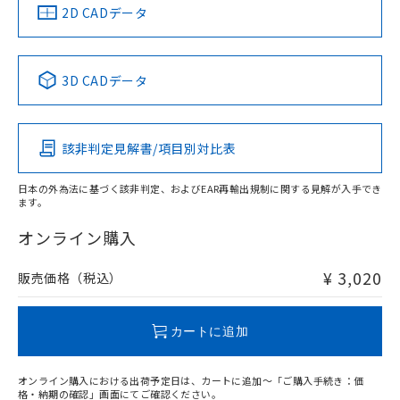
中国 RoHS
注意事項・凡例
2D CADデータ
中国 RoHS表
※1 ※2
3D CADデータ
Pb
Hg
Cd
Cr(VI)
該非判定見解書/項目別対比表
X
O
O
O
日本の外為法に基づく該非判定、およびEAR再輸出規制に関する見解が入手でき
ます。
"対応済み"や非含有の記載がされた商品であっても、流通
在庫等で未対応品が混在する可能性があります。
オンライン購入
非含有品が必要な際は、弊社営業部門もしくは販売店へお
問い合わせください。
¥ 3,020
販売価格（税込）
この製品のRoHS/REACH対応状況ページへ
カートに追加
オンライン購入における出荷予定日は、カートに追加～「ご購入手続き：価
格・納期の確認」画面にてご確認ください。