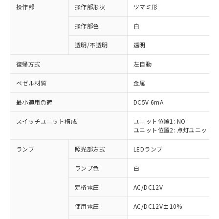
操作部
操作部形状
ツマミ形
操作部色
白
透明/不透明
透明
復帰方式
左自動
ベゼル材質
金属
最小適用負荷
DC5V 6mA
スイッチユニット構成
ユニット位置1: NO
ユニット位置2: 点灯ユニット
ランプ
照光部方式
LEDランプ
ランプ色
白
定格電圧
AC/DC12V
※1 対応状況
使用電圧
AC/DC12V±10%