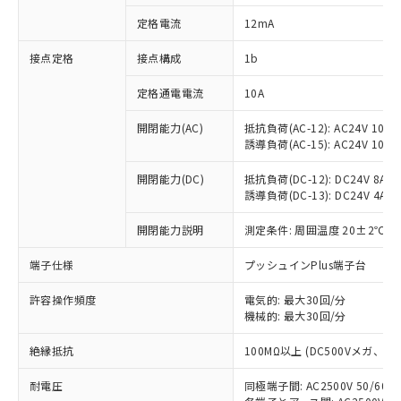
対応済み：EU RoHS指令（10物質）の
定格電流
12mA
非含有に対応した製品が提供可能な商品で
す。
接点定格
接点構成
1b
対応予定：EU RoHS指令（10物質）の非含
ご利用条件
有に対応した製品に切り替える予定のある
定格通電電流
10A
商品です。
対応予定なし：EU RoHS指令（10物質）の
開閉能力(AC)
抵抗負荷(AC-12): AC24V 10A/A
以下の条件をお読みいただき、同意のうえ
非含有に非対応の商品で、対応品を出す予
誘導負荷(AC-15): AC24V 10A/AC
ご利用ください。
定はありません。
調査・確認中：EU RoHS指令（10物質）の
開閉能力(DC)
抵抗負荷(DC-12): DC24V 8A/DC
本サービスは、当社制御機器事業取扱
※1 中国RoHS○×表
誘導負荷(DC-13): DC24V 4A/DC
非含有の対応状況を調査中または確認中の
商品の当社在庫状況および標準価格
商品です。
(税抜)を提供させていただくもので
開閉能力説明
測定条件: 周囲温度 20±2℃、
「○」：最大均質材料含有率が中国RoHSの
非該当品：ライセンス料など無形物で、有
す。
基準値以下であることを示します。
害物質有無と関係のない商品です。
当社制御機器事業取扱商品の中には、
端子仕様
プッシュインPlus端子台
「×」：最大均質材料含有率が中国RoHSの
仕入先様の事情により、非含有部品として
本サービスの対象外となる商品もある
基準値を超えていることを示します。
いたものが、含有品と判明した場合などや
当社は、これら貴社製品のうち、外国
ことをご了承ください。
許容操作頻度
電気的: 最大30回/分
「－」：未確認です。当社販売部門へお問
むを得ず変更することがあります。
為替および外国貿易法に定める商品
機械的: 最大30回/分
在庫状況および標準価格照会結果は、
い合わせください。
（以下｢規制貨物等」という）を輸出
記載している更新日時点での社内デー
*EU RoHS指令（10物質）：
または国外への提供する場合は、日本
絶縁抵抗
100MΩ以上 (DC500Vメガ、
記
タに基づき作成されるものであり、閲
説明
鉛(Pb) 1000ppm以下、 水銀(Hg) 1000ppm以下、 カド
*中国RoHS10物質の基準値 (GB/T26572)：
国政府の輸出許可(または役務取引許
号
覧された時点での実際の在庫および標
ミウム(Cd) 100ppm以下、
Pb(鉛) :1000ppm、 Hg(水銀) : 1000ppm、 Cd(カドミウ
耐電圧
同極端子間: AC2500V 50/60
可)を取得するなどの必要な手続きを
六価クロム(Cr(Ⅵ)) 1000ppm以下、ポリ臭化ビフェニル
ム) : 100ppm、
準価格とは異なる場合があることをご