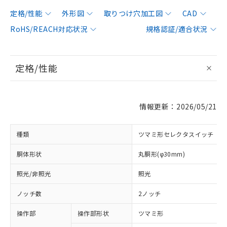
定格/性能
外形図
取りつけ穴加工図
CAD
RoHS/REACH対応状況
規格認証/適合状況
定格/性能
情報更新：2026/05/21
種類
ツマミ形セレクタスイッチ
胴体形状
丸胴形(φ30mm)
照光/非照光
照光
ノッチ数
2ノッチ
操作部
操作部形状
ツマミ形