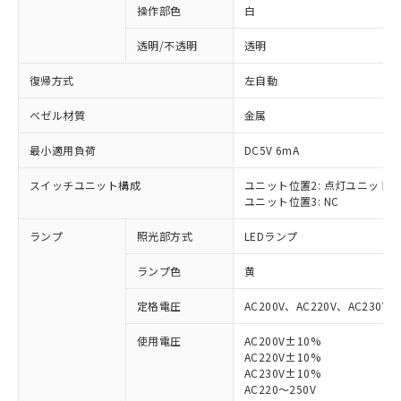
操作部色
白
透明/不透明
透明
復帰方式
左自動
ベゼル材質
金属
最小適用負荷
DC5V 6mA
スイッチユニット構成
ユニット位置2: 点灯ユニット
ユニット位置3: NC
ランプ
照光部方式
LEDランプ
ランプ色
黄
定格電圧
AC200V、AC220V、AC230V、
使用電圧
AC200V±10%
AC220V±10%
※1 対応状況
AC230V±10%
AC220～250V