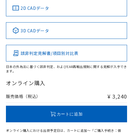
中国 RoHS
注意事項・凡例
2D CADデータ
中国 RoHS表
※1 ※2
3D CADデータ
Pb
Hg
Cd
Cr(VI)
該非判定見解書/項目別対比表
O
O
O
O
日本の外為法に基づく該非判定、およびEAR再輸出規制に関する見解が入手でき
ます。
"対応済み"や非含有の記載がされた商品であっても、流通
在庫等で未対応品が混在する可能性があります。
オンライン購入
非含有品が必要な際は、弊社営業部門もしくは販売店へお
問い合わせください。
¥ 3,240
販売価格（税込）
この製品のRoHS/REACH対応状況ページへ
カートに追加
オンライン購入における出荷予定日は、カートに追加～「ご購入手続き：価