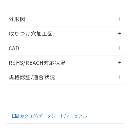
※当社の共同利用者とは、
"個人情報
51物質の非含有証明書（当社基準）
の共同利用に関して"
の「1.共同利
※本証明書は発行日時点で非含有を証明す
用者の範囲」に記載されている法人を
るもので、過去に遡って非含有を証明する
外形図
指します。
ものではありません。
情報更新：2026/05/21
また、RoHS指令のフタル酸エステル類４
取りつけ穴加工図
物質の対応では、対応完了までの期間は出
荷製品に未対応品が混在することから備考
情報更新：2026/05/21
CAD
欄に対応日を記載しておりました。
既に当社にて対応品への在庫切替を完了
ログイン/会員登録いただくと、CADデータをダウンロー
していることから、特段のことがない限
RoHS/REACH対応状況
ドすることができます。
り、2022年1月12日より割愛しておりま
す。
情報更新：2026/7/29
規格認証/適合状況
ログイン/会員登録
EU RoHS
注意事項・凡例
A30NW-2ML-TWA-P002-YEについての規格認証/適合状況に
ついては、「カスタマーサポートセンタ お客様相談室」また
は貴社担当オムロン営業員または販売店にお問い合わせくだ
対応状況
対応予定月
※1
※2
さい。
ダウンロードデータをご利用いただく前に、以下を必ずお読
みください。
カタログ/データシート/マニュアル
対応済み
ソフトウェアの使用条件
お問い合わせ