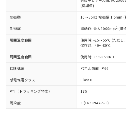
類(PBB) 1000ppm以下、ポリ臭化ジフェニルエーテル類
各端子とアース間: AC2500V 50/
Cr(Ⅵ)(六価クロム) : 1000ppm、 PBBs(ポリ臭化ビフェ
とります。
了承ください。
(PBDE) 1000ppm以下、フタル酸ビス(2-エチルヘキシ
○
一定数以上の在庫あり
ニル類) : 1000ppm、 PBDEs(ポリ臭化ジフェニルエーテ
(初期値)
当社は規制貨物を破棄する場合は、完
ル) (DEHP)(別名：DOP) 1000ppm以下、フタル酸ブチ
正式な納期状況および標準価格はお客
ル類) : 1000ppm、
ルベンジル（BBP） 1000ppm以下、フタル酸ジブチル
全に破砕するなど、違法に輸出されな
DBP(フタル酸ジブチル) : 1000ppm、 DIBP(フタル酸ジ
様のお取引先、またはお客様担当のオ
耐振動
10～55Hz 複振幅 1.5mm (接
（DBP） 1000ppm以下、フタル酸ジイソブチル
イソブチル) : 1000ppm、 BBP(フタル酸ブチルベンジ
△
一定数には満たないが在庫あり
いよう必要な手段を講じます。
ムロン制御機器販売店・当社販売員に
(DIBP) 1000ppm以下
ル) : 1000ppm、
当社は貴社製品を、核兵器、ミサイ
但し、RoHS指令で産業用監視および制御機器に対する
DEHP(フタル酸ビス(2-エチルヘキシル)) : 1000ppm
ご相談ください。
2
耐衝撃
誤動作: 最大1000m/s
(接点開
適用除外項目は除く。
ル、化学兵器、生物兵器またはその他
－
在庫なし(最新の在庫状況につ
オムロン制御機器販売店や当社販売拠
フタル酸エステル類の４物質については閾値を超える意
武器並びにこれらの製造装置等に一切
いては、お客様のお取引先、ま
周囲温度範囲
図的な使用がないことを確認しています。
使用時: -25～55℃ (ただし
点は「
販売ネットワーク
」をご確認
※2 環境保護使用期限
使用いたしません。
保存時: -40～80℃
たはお客様担当のオムロン制御
ください。
当社は、貴社製品を第三者に販売する
機器販売店・当社販売員にご確
在庫状況および標準価格結果を当社の
※2 対応予定月
「ｅ」：有害物質（10物質）のすべてが基
周囲湿度範囲
使用時: 35～85%RH
場合は、上記1、2および3の内容を当
認ください)
事前の承諾なく第三者に漏洩または開
準値以下であることを示します。
該第三者に通知します。また当社は、
示しないようお願いします。
保護構造
パネル前面: IP66
部品在庫の切り替え状況などにより、予定
「10」：通常の使用状況下において有害物
販売先および販売に係わる関係者が違
マイパーツ機能（部品リスト作成サー
空
受注生産機種、また在庫状況の
月が前後することがあります。
質が外部に漏えいし、環境に深刻な影響を
法に輸出するおそれがある場合は、取
ビス）をご利用いただくには、I-Web
白
情報を公開していない機種
感電保護クラス
Class II
及ぼさない年数を意味します。
り引きをいたしません。
メンバーズにご登録されている必要が
「－」：未確認です。当社販売部門へお問
あります。
PTI（トラッキング特性）
175
い合わせください。
お客様が当ウェブサイト上で当社にご
※3 非含有証明書ダウンロード
登録された部品リストについて、当社
汚染度
3 (EN60947-5-1)
および当社の共同利用者が、当社の製
下記の非含有証明書をダウンロードするこ
品・サービスに関するお客様との取
とができます。
合意する
キャンセル
引・商談に必要な範囲で利用すること
をご了承ください。
EU RoHS指令（10物質）の非含有証明書