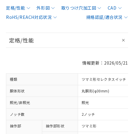
定格/性能
外形図
取りつけ穴加工図
CAD
RoHS/REACH対応状況
規格認証/適合状況
定格/性能
情報更新：2026/05/21
種類
ツマミ形セレクタスイッチ
胴体形状
丸胴形(φ30mm)
照光/非照光
照光
ノッチ数
2ノッチ
操作部
操作部形状
ツマミ形