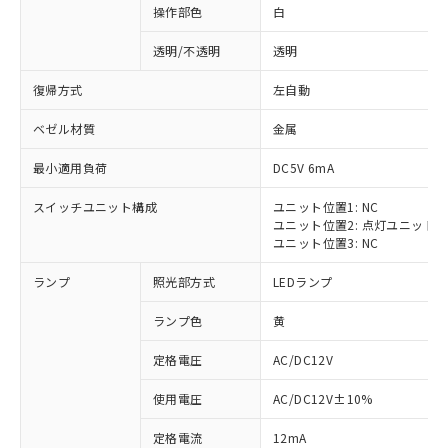
操作部色
白
透明/不透明
透明
復帰方式
左自動
ベゼル材質
金属
最小適用負荷
DC5V 6mA
スイッチユニット構成
ユニット位置1: NC
ユニット位置2: 点灯ユニット
ユニット位置3: NC
ランプ
照光部方式
LEDランプ
ランプ色
黄
定格電圧
AC/DC12V
※1 対応状況
使用電圧
AC/DC12V±10%
定格電流
12mA
対応済み：EU RoHS指令（10物質）の