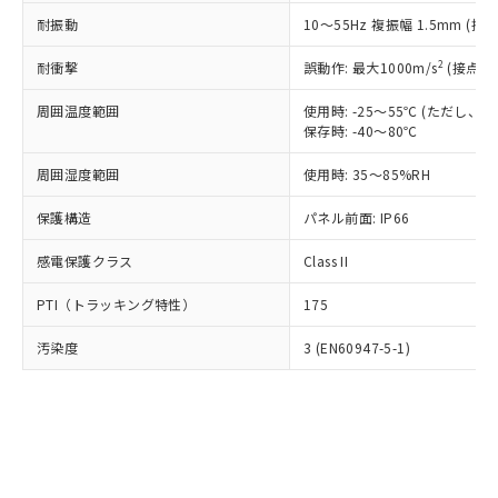
○
一定数以上の在庫あり
ニル類) : 1000ppm、 PBDEs(ポリ臭化ジフェニルエーテ
当社は規制貨物を破棄する場合は、完
ル) (DEHP)(別名：DOP) 1000ppm以下、フタル酸ブチ
正式な納期状況および標準価格はお客
ル類) : 1000ppm、
耐振動
10～55Hz 複振幅 1.5mm (接
ルベンジル（BBP） 1000ppm以下、フタル酸ジブチル
全に破砕するなど、違法に輸出されな
DBP(フタル酸ジブチル) : 1000ppm、 DIBP(フタル酸ジ
様のお取引先、またはお客様担当のオ
（DBP） 1000ppm以下、フタル酸ジイソブチル
イソブチル) : 1000ppm、 BBP(フタル酸ブチルベンジ
△
一定数には満たないが在庫あり
いよう必要な手段を講じます。
ムロン制御機器販売店・当社販売員に
(DIBP) 1000ppm以下
2
耐衝撃
ル) : 1000ppm、
誤動作: 最大1000m/s
(接点開
当社は貴社製品を、核兵器、ミサイ
但し、RoHS指令で産業用監視および制御機器に対する
DEHP(フタル酸ビス(2-エチルヘキシル)) : 1000ppm
ご相談ください。
適用除外項目は除く。
ル、化学兵器、生物兵器またはその他
－
在庫なし(最新の在庫状況につ
オムロン制御機器販売店や当社販売拠
周囲温度範囲
使用時: -25～55℃ (ただし
フタル酸エステル類の４物質については閾値を超える意
武器並びにこれらの製造装置等に一切
いては、お客様のお取引先、ま
図的な使用がないことを確認しています。
保存時: -40～80℃
点は「
販売ネットワーク
」をご確認
※2 環境保護使用期限
使用いたしません。
たはお客様担当のオムロン制御
ください。
当社は、貴社製品を第三者に販売する
周囲湿度範囲
使用時: 35～85%RH
機器販売店・当社販売員にご確
在庫状況および標準価格結果を当社の
※2 対応予定月
「ｅ」：有害物質（10物質）のすべてが基
場合は、上記1、2および3の内容を当
認ください)
事前の承諾なく第三者に漏洩または開
準値以下であることを示します。
保護構造
パネル前面: IP66
該第三者に通知します。また当社は、
示しないようお願いします。
部品在庫の切り替え状況などにより、予定
「10」：通常の使用状況下において有害物
販売先および販売に係わる関係者が違
マイパーツ機能（部品リスト作成サー
空
受注生産機種、また在庫状況の
感電保護クラス
Class II
月が前後することがあります。
質が外部に漏えいし、環境に深刻な影響を
法に輸出するおそれがある場合は、取
ビス）をご利用いただくには、I-Web
白
情報を公開していない機種
及ぼさない年数を意味します。
り引きをいたしません。
メンバーズにご登録されている必要が
PTI（トラッキング特性）
175
「－」：未確認です。当社販売部門へお問
あります。
い合わせください。
お客様が当ウェブサイト上で当社にご
汚染度
3 (EN60947-5-1)
※3 非含有証明書ダウンロード
登録された部品リストについて、当社
および当社の共同利用者が、当社の製
下記の非含有証明書をダウンロードするこ
品・サービスに関するお客様との取
とができます。
合意する
キャンセル
引・商談に必要な範囲で利用すること
をご了承ください。
EU RoHS指令（10物質）の非含有証明書
※当社の共同利用者とは、
"個人情報