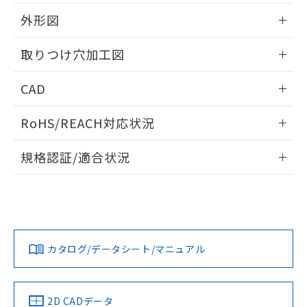
51物質の非含有証明書（当社基準）
の共同利用に関して"
の「1.共同利
※本証明書は発行日時点で非含有を証明す
外形図
用者の範囲」に記載されている法人を
るもので、過去に遡って非含有を証明する
指します。
ものではありません。
情報更新：2026/05/21
取りつけ穴加工図
また、RoHS指令のフタル酸エステル類４
物質の対応では、対応完了までの期間は出
情報更新：2026/05/21
CAD
荷製品に未対応品が混在することから備考
欄に対応日を記載しておりました。
ログイン/会員登録いただくと、CADデータをダウンロー
既に当社にて対応品への在庫切替を完了
RoHS/REACH対応状況
ドすることができます。
していることから、特段のことがない限
り、2022年1月12日より割愛しておりま
情報更新：2026/7/29
規格認証/適合状況
す。
ログイン/会員登録
EU RoHS
注意事項・凡例
A30NW-2ML-TWA-G202-YBについての規格認証/適合状況に
ついては、「カスタマーサポートセンタ お客様相談室」また
は貴社担当オムロン営業員または販売店にお問い合わせくだ
対応状況
対応予定月
※1
※2
さい。
ダウンロードデータをご利用いただく前に、以下を必ずお読
みください。
カタログ/データシート/マニュアル
対応済み
ソフトウェアの使用条件
お問い合わせ
中国 RoHS
注意事項・凡例
2D CADデータ