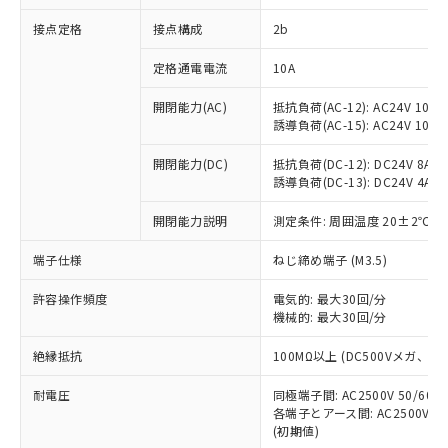
非含有に対応した製品が提供可能な商品で
接点定格
接点構成
2b
す。
対応予定：EU RoHS指令（10物質）の非含
ご利用条件
定格通電電流
10A
有に対応した製品に切り替える予定のある
商品です。
開閉能力(AC)
抵抗負荷(AC-12): AC24V 10A/A
対応予定なし：EU RoHS指令（10物質）の
誘導負荷(AC-15): AC24V 10A/AC
以下の条件をお読みいただき、同意のうえ
非含有に非対応の商品で、対応品を出す予
ご利用ください。
定はありません。
開閉能力(DC)
抵抗負荷(DC-12): DC24V 8A/DC
調査・確認中：EU RoHS指令（10物質）の
誘導負荷(DC-13): DC24V 4A/DC
本サービスは、当社制御機器事業取扱
※1 中国RoHS○×表
非含有の対応状況を調査中または確認中の
商品の当社在庫状況および標準価格
開閉能力説明
測定条件: 周囲温度 20±2℃、
商品です。
(税抜)を提供させていただくもので
「○」：最大均質材料含有率が中国RoHSの
非該当品：ライセンス料など無形物で、有
す。
端子仕様
ねじ締め端子 (M3.5)
基準値以下であることを示します。
害物質有無と関係のない商品です。
当社制御機器事業取扱商品の中には、
「×」：最大均質材料含有率が中国RoHSの
仕入先様の事情により、非含有部品として
本サービスの対象外となる商品もある
許容操作頻度
電気的: 最大30回/分
基準値を超えていることを示します。
いたものが、含有品と判明した場合などや
当社は、これら貴社製品のうち、外国
ことをご了承ください。
機械的: 最大30回/分
「－」：未確認です。当社販売部門へお問
むを得ず変更することがあります。
為替および外国貿易法に定める商品
在庫状況および標準価格照会結果は、
い合わせください。
（以下｢規制貨物等」という）を輸出
絶縁抵抗
100MΩ以上 (DC500Vメガ、
記載している更新日時点での社内デー
*EU RoHS指令（10物質）：
または国外への提供する場合は、日本
記
タに基づき作成されるものであり、閲
説明
鉛(Pb) 1000ppm以下、 水銀(Hg) 1000ppm以下、 カド
*中国RoHS10物質の基準値 (GB/T26572)：
国政府の輸出許可(または役務取引許
耐電圧
同極端子間: AC2500V 50/60
号
覧された時点での実際の在庫および標
ミウム(Cd) 100ppm以下、
Pb(鉛) :1000ppm、 Hg(水銀) : 1000ppm、 Cd(カドミウ
各端子とアース間: AC2500V 50/
可)を取得するなどの必要な手続きを
六価クロム(Cr(Ⅵ)) 1000ppm以下、ポリ臭化ビフェニル
ム) : 100ppm、
準価格とは異なる場合があることをご
類(PBB) 1000ppm以下、ポリ臭化ジフェニルエーテル類
(初期値)
Cr(Ⅵ)(六価クロム) : 1000ppm、 PBBs(ポリ臭化ビフェ
とります。
了承ください。
(PBDE) 1000ppm以下、フタル酸ビス(2-エチルヘキシ