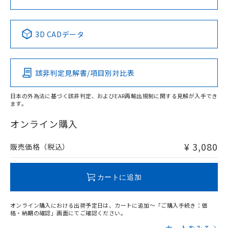
中国 RoHS表
※1 ※2
3D CADデータ
Pb
Hg
Cd
Cr(VI)
該非判定見解書/項目別対比表
X
O
O
O
日本の外為法に基づく該非判定、およびEAR再輸出規制に関する見解が入手でき
ます。
"対応済み"や非含有の記載がされた商品であっても、流通
在庫等で未対応品が混在する可能性があります。
オンライン購入
非含有品が必要な際は、弊社営業部門もしくは販売店へお
問い合わせください。
¥ 3,080
販売価格（税込）
この製品のRoHS/REACH対応状況ページへ
カートに追加
オンライン購入における出荷予定日は、カートに追加～「ご購入手続き：価
格・納期の確認」画面にてご確認ください。