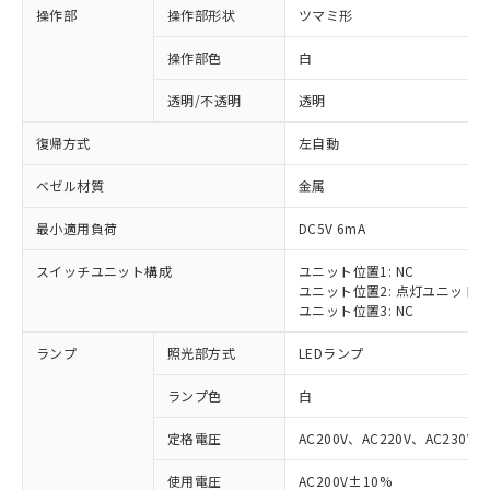
操作部
操作部形状
ツマミ形
操作部色
白
透明/不透明
透明
復帰方式
左自動
ベゼル材質
金属
最小適用負荷
DC5V 6mA
スイッチユニット構成
ユニット位置1: NC
ユニット位置2: 点灯ユニット
ユニット位置3: NC
ランプ
照光部方式
LEDランプ
ランプ色
白
定格電圧
AC200V、AC220V、AC230V、
使用電圧
AC200V±10%
※1 対応状況