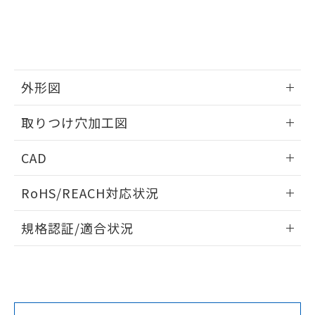
をご了承ください。
EU RoHS指令（10物質）の非含有証明書
※当社の共同利用者とは、
"個人情報
51物質の非含有証明書（当社基準）
の共同利用に関して"
の「1.共同利
※本証明書は発行日時点で非含有を証明す
用者の範囲」に記載されている法人を
るもので、過去に遡って非含有を証明する
指します。
ものではありません。
外形図
また、RoHS指令のフタル酸エステル類４
物質の対応では、対応完了までの期間は出
情報更新：2026/05/21
取りつけ穴加工図
荷製品に未対応品が混在することから備考
欄に対応日を記載しておりました。
情報更新：2026/05/21
既に当社にて対応品への在庫切替を完了
CAD
していることから、特段のことがない限
り、2022年1月12日より割愛しておりま
ログイン/会員登録いただくと、CADデータをダウンロー
RoHS/REACH対応状況
す。
ドすることができます。
情報更新：2026/7/29
規格認証/適合状況
ログイン/会員登録
EU RoHS
注意事項・凡例
A30NW-2ML-TWA-G202-WEについての規格認証/適合状況に
ついては、「カスタマーサポートセンタ お客様相談室」また
は貴社担当オムロン営業員または販売店にお問い合わせくだ
対応状況
対応予定月
※1
※2
さい。
ダウンロードデータをご利用いただく前に、以下を必ずお読