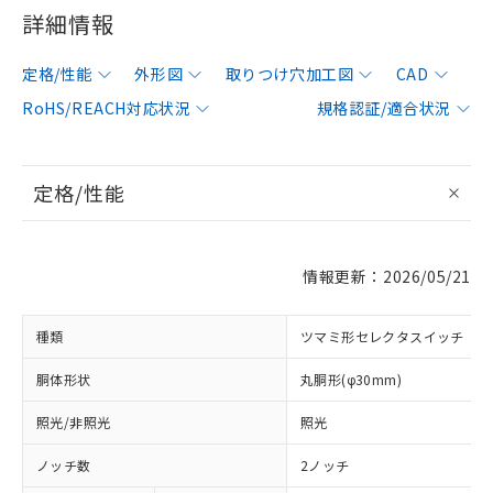
詳細情報
定格/性能
外形図
取りつけ穴加工図
CAD
RoHS/REACH対応状況
規格認証/適合状況
定格/性能
情報更新：2026/05/21
種類
ツマミ形セレクタスイッチ
胴体形状
丸胴形(φ30mm)
照光/非照光
照光
ノッチ数
2ノッチ