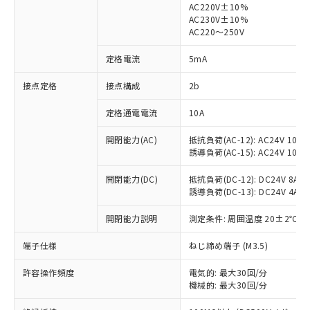
AC220V±10%
AC230V±10%
対応済み：EU RoHS指令（10物質）の
AC220～250V
非含有に対応した製品が提供可能な商品で
す。
定格電流
5mA
対応予定：EU RoHS指令（10物質）の非含
ご利用条件
有に対応した製品に切り替える予定のある
接点定格
接点構成
2b
商品です。
定格通電電流
10A
対応予定なし：EU RoHS指令（10物質）の
以下の条件をお読みいただき、同意のうえ
非含有に非対応の商品で、対応品を出す予
ご利用ください。
開閉能力(AC)
抵抗負荷(AC-12): AC24V 10A/A
定はありません。
誘導負荷(AC-15): AC24V 10A/AC
調査・確認中：EU RoHS指令（10物質）の
本サービスは、当社制御機器事業取扱
※1 中国RoHS○×表
非含有の対応状況を調査中または確認中の
商品の当社在庫状況および標準価格
開閉能力(DC)
抵抗負荷(DC-12): DC24V 8A/DC
商品です。
誘導負荷(DC-13): DC24V 4A/DC
(税抜)を提供させていただくもので
「○」：最大均質材料含有率が中国RoHSの
非該当品：ライセンス料など無形物で、有
す。
基準値以下であることを示します。
害物質有無と関係のない商品です。
開閉能力説明
測定条件: 周囲温度 20±2℃、
当社制御機器事業取扱商品の中には、
「×」：最大均質材料含有率が中国RoHSの
仕入先様の事情により、非含有部品として
本サービスの対象外となる商品もある
基準値を超えていることを示します。
いたものが、含有品と判明した場合などや
端子仕様
ねじ締め端子 (M3.5)
当社は、これら貴社製品のうち、外国
ことをご了承ください。
「－」：未確認です。当社販売部門へお問
むを得ず変更することがあります。
為替および外国貿易法に定める商品
在庫状況および標準価格照会結果は、
い合わせください。
許容操作頻度
電気的: 最大30回/分
（以下｢規制貨物等」という）を輸出
記載している更新日時点での社内デー
機械的: 最大30回/分
*EU RoHS指令（10物質）：
または国外への提供する場合は、日本
記
タに基づき作成されるものであり、閲
説明
鉛(Pb) 1000ppm以下、 水銀(Hg) 1000ppm以下、 カド
*中国RoHS10物質の基準値 (GB/T26572)：
国政府の輸出許可(または役務取引許
ミウム(Cd) 100ppm以下、