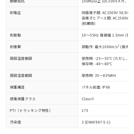
号
覧された時点での実際の在庫および標
絶縁抵抗
100MΩ以上 (DC500Vメガ、
Pb(鉛) :1000ppm、 Hg(水銀) : 1000ppm、 Cd(カドミウ
可)を取得するなどの必要な手続きを
六価クロム(Cr(Ⅵ)) 1000ppm以下、ポリ臭化ビフェニル
ム) : 100ppm、
準価格とは異なる場合があることをご
類(PBB) 1000ppm以下、ポリ臭化ジフェニルエーテル類
Cr(Ⅵ)(六価クロム) : 1000ppm、 PBBs(ポリ臭化ビフェ
とります。
了承ください。
耐電圧
同極端子間: AC2500V 50/60
(PBDE) 1000ppm以下、フタル酸ビス(2-エチルヘキシ
○
一定数以上の在庫あり
ニル類) : 1000ppm、 PBDEs(ポリ臭化ジフェニルエーテ
当社は規制貨物を破棄する場合は、完
各端子とアース間: AC2500V 50/
ル) (DEHP)(別名：DOP) 1000ppm以下、フタル酸ブチ
正式な納期状況および標準価格はお客
ル類) : 1000ppm、
ルベンジル（BBP） 1000ppm以下、フタル酸ジブチル
全に破砕するなど、違法に輸出されな
(初期値)
DBP(フタル酸ジブチル) : 1000ppm、 DIBP(フタル酸ジ
様のお取引先、またはお客様担当のオ
（DBP） 1000ppm以下、フタル酸ジイソブチル
イソブチル) : 1000ppm、 BBP(フタル酸ブチルベンジ
△
一定数には満たないが在庫あり
いよう必要な手段を講じます。
ムロン制御機器販売店・当社販売員に
(DIBP) 1000ppm以下
ル) : 1000ppm、
耐振動
10～55Hz 複振幅 1.5mm (接
当社は貴社製品を、核兵器、ミサイ
但し、RoHS指令で産業用監視および制御機器に対する
DEHP(フタル酸ビス(2-エチルヘキシル)) : 1000ppm
ご相談ください。
適用除外項目は除く。
ル、化学兵器、生物兵器またはその他
－
在庫なし(最新の在庫状況につ
オムロン制御機器販売店や当社販売拠
フタル酸エステル類の４物質については閾値を超える意
2
耐衝撃
誤動作: 最大1000m/s
(接点開
武器並びにこれらの製造装置等に一切
いては、お客様のお取引先、ま
図的な使用がないことを確認しています。
点は「
販売ネットワーク
」をご確認
※2 環境保護使用期限
使用いたしません。
たはお客様担当のオムロン制御
ください。
周囲温度範囲
使用時: -25～55℃ (ただし
当社は、貴社製品を第三者に販売する
機器販売店・当社販売員にご確
在庫状況および標準価格結果を当社の
保存時: -40～80℃
※2 対応予定月
「ｅ」：有害物質（10物質）のすべてが基
場合は、上記1、2および3の内容を当
認ください)
事前の承諾なく第三者に漏洩または開
準値以下であることを示します。
該第三者に通知します。また当社は、
示しないようお願いします。
周囲湿度範囲
使用時: 35～85%RH
部品在庫の切り替え状況などにより、予定
「10」：通常の使用状況下において有害物
販売先および販売に係わる関係者が違
マイパーツ機能（部品リスト作成サー
空
受注生産機種、また在庫状況の
月が前後することがあります。
質が外部に漏えいし、環境に深刻な影響を
法に輸出するおそれがある場合は、取
保護構造
パネル前面: IP66
ビス）をご利用いただくには、I-Web
白
情報を公開していない機種
及ぼさない年数を意味します。
り引きをいたしません。
メンバーズにご登録されている必要が
「－」：未確認です。当社販売部門へお問
感電保護クラス
Class II
あります。
い合わせください。
お客様が当ウェブサイト上で当社にご
※3 非含有証明書ダウンロード
PTI（トラッキング特性）
175
登録された部品リストについて、当社
および当社の共同利用者が、当社の製
汚染度
3 (EN60947-5-1)
下記の非含有証明書をダウンロードするこ
品・サービスに関するお客様との取
とができます。
合意する
キャンセル
引・商談に必要な範囲で利用すること