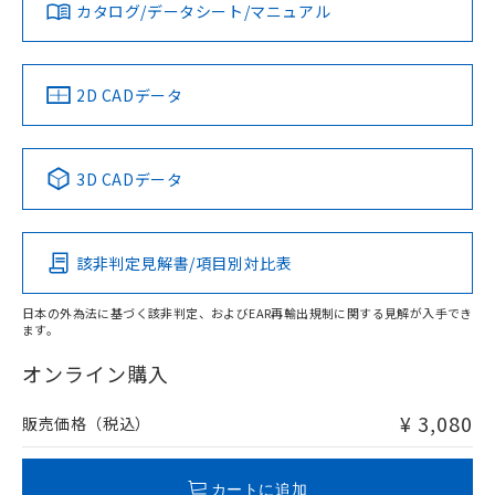
みください。
カタログ/データシート/マニュアル
対応済み
ソフトウェアの使用条件
お問い合わせ
中国 RoHS
注意事項・凡例
2D CADデータ
中国 RoHS表
※1 ※2
3D CADデータ
Pb
Hg
Cd
Cr(VI)
該非判定見解書/項目別対比表
O
O
O
O
日本の外為法に基づく該非判定、およびEAR再輸出規制に関する見解が入手でき
ます。
"対応済み"や非含有の記載がされた商品であっても、流通
在庫等で未対応品が混在する可能性があります。
オンライン購入
非含有品が必要な際は、弊社営業部門もしくは販売店へお
問い合わせください。
¥ 3,080
販売価格（税込）
この製品のRoHS/REACH対応状況ページへ
カートに追加