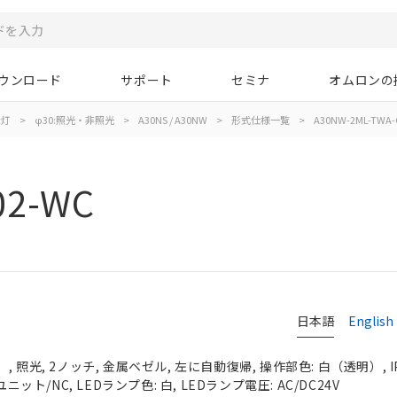
ウンロード
サポート
セミナ
オムロンの
示灯
>
φ30:照光・非照光
>
A30NS / A30NW
>
形式仕様一覧
>
A30NW-2ML-TWA-
02-WC
日本語
English
 照光, 2ノッチ, 金属ベゼル, 左に自動復帰, 操作部色: 白（透明）, IP
ニット/NC, LEDランプ色: 白, LEDランプ電圧: AC/DC24V