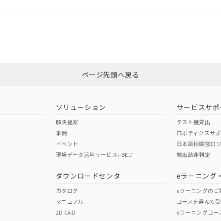
ログイン/会員登録
適合状況については、「カスタマーサポートセンタ お客様相談室」または貴
みください。
非含有証明書
※3
ページ先頭へ戻る
ダウンロードはこちら
ソリューション
サービスサポ
解決提案
テスト機貸出
事例
ロボティクスサ
イベント
日本語相談窓口
現場データ活用サービスi-BELT
輸出該非判定
I)
PBBs
PBDEs
DBP
ダウンロードセンタ
eラーニング
カタログ
eラーニングのご
マニュアル
コースを選んで受
O
O
O
2D CAD
eラーニングコー