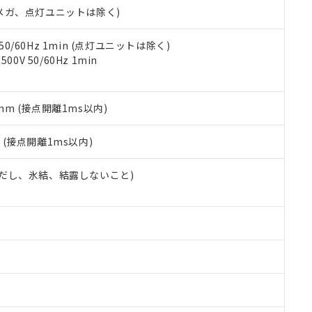
令のフタル酸エステル類４物質の対応では、対応完了までの期間は出
00Vメガ、点灯ユニットは除く)
備考欄に対応日を記載しておりました。
品への在庫切替を完了していることから、特段のことがない限り、20
 50/60Hz 1min (点灯ユニットは除く)
す。
0V 50/60Hz 1min
5mm (接点開離1ms以内)
2
(接点開離1ms以内)
 (ただし、氷結、結露しないこと)