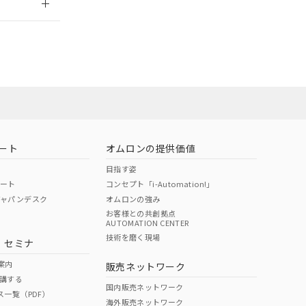
社担当オムロン
お問い合わせ
ート
オムロンの提供価値
目指す姿
ポート
コンセプト「i-Automation!」
ジャパンデスク
オムロンの強み
お客様との共創拠点
AUTOMATION CENTER
DIBP
BBP
DEHP
環境保護
技術を磨く現場
・セミナ
使用期限
案内
販売ネットワーク
講する
O
O
O
10
国内販売ネットワーク
ス一覧（PDF）
海外販売ネットワーク