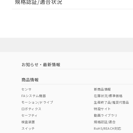
規格認証/適合状況
EU RoHS
注意事項・凡例
A30NW-2ML-TWA-G202-WCについての規格認証/
営業員または販売店にお問い合わせください。
ダウンロードデータをご利用いただく前に、以下を必ずお読
対応状況
対応予定月
※1
※2
ソフトウェアの使用条件
対応済み
お知らせ・最新情報
中国 RoHS
注意事項・凡例
商品情報
中国 RoHS表
※1 ※2
センサ
新商品情報
FAシステム機器
在庫状況/標準価格
Pb
Hg
Cd
Cr(V
モーション/ドライブ
生産終了品/推奨代替品
ロボティクス
特設サイト
セーフティ
動画ライブラリ
検査装置
規格認証/適合
X
O
O
O
スイッチ
RoHS/REACH対応