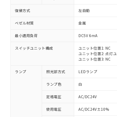
復帰方式
左自動
ベゼル材質
金属
最小適用負荷
DC5V 6mA
スイッチユニット構成
ユニット位置1: NC
ユニット位置2: 点灯
ユニット位置3: NC
※1 対応状況
ランプ
照光部方式
LEDランプ
対応済み：EU
ランプ色
白
対応予定：EU R
対応予定なし：EU
定格電圧
AC/DC24V
調査・確認中：EU
ご利用条件
非該当品：ライセ
※1 中国RoHS
使用電圧
AC/DC24V±10%
仕入先様の事情に
があります。
以下の条件をお読