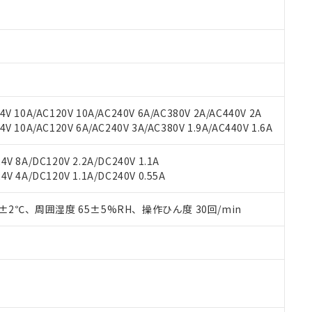
材料含有率が中国RoHSの基準値以下であることを示します。
材料含有率が中国RoHSの基準値を超えていることを示します。
、当社制御機器事業取扱商品の当社在庫状況および標準価格(税抜)
ら貴社製品のうち、外国為替および外国貿易法に定める商品（以下｢
質）：
す。当社販売部門へお問い合わせください。
 水銀(Hg) 1000ppm以下、 カドミウム(Cd) 100ppm以下、
たは国外への提供する場合は、日本国政府の輸出許可(または役務取
000ppm以下、ポリ臭化ビフェニル類(PBB) 1000ppm以下、ポリ臭化ジフェニルエーテル類(P
事業取扱商品の中には、本サービスの対象外となる商品もあること
手続きをとります。
キシル) (DEHP)(別名：DOP) 1000ppm以下、フタル酸ブチルベンジル（BBP） 100
(GB/T26572)：
以下、フタル酸ジイソブチル (DIBP) 1000ppm以下
び標準価格照会結果は、記載している更新日時点での社内データに
物を破棄する場合は、完全に破砕するなど、違法に輸出されないよ
(水銀) : 1000ppm、 Cd(カドミウム) : 100ppm、
業用監視および制御機器に対する適用除外項目は除く。
覧された時点での実際の在庫および標準価格とは異なる場合がある
1000ppm、 PBBs(ポリ臭化ビフェニル類) : 1000ppm、 PBDEs(ポリ臭化ジフェニルエーテル類
物質については閾値を超える意図的な使用がないことを確認しています。
上の在庫あり
 1000ppm、 DIBP(フタル酸ジイソブチル) : 1000ppm、 BBP(フタル酸ブチルベンジル) :
品を、核兵器、ミサイル、化学兵器、生物兵器またはその他武器並
チルヘキシル)) : 1000ppm
V 10A/AC120V 10A/AC240V 6A/AC380V 2A/AC440V 2A
況および標準価格はお客様のお取引先、またはお客様担当のオムロ
用いたしません。
 10A/AC120V 6A/AC240V 3A/AC380V 1.9A/AC440V 1.6A
ご相談ください。
は満たないが在庫あり
製品を第三者に販売する場合は、上記1、2および3の内容を当該第
機器販売店や当社販売拠点は「
販売ネットワーク
」をご確認くだ
販売先および販売に係わる関係者が違法に輸出するおそれがある場
用期限
び標準価格結果を当社の事前の承諾なく第三者に漏洩または開示し
え状況などにより、予定月が前後することがあります。
V 8A/DC120V 2.2A/DC240V 1.1A
(最新の在庫状況については、お客様のお取引先、またはお客様担当
V 4A/DC120V 1.1A/DC240V 0.55A
（10物質）のすべてが基準値以下であることを示します。
店・当社販売員にご確認ください)
能（部品リスト作成サービス）をご利用いただくには、I-Webメン
使用状況下において有害物質が外部に漏えいし、環境に深刻な影響を
あります。
0±2℃、周囲湿度 65±5%RH、操作ひん度 30回/min
機種、また在庫状況の情報を公開していない機種
ェブサイト上で当社にご登録された部品リストについて、当社およ
書ダウンロード
す。当社販売部門へお問い合わせください。
品・サービスに関するお客様との取引・商談に必要な範囲で利用す
合意する
キャンセル
書をダウンロードすることができます。
利用者とは、
"個人情報の共同利用に関して"
の「1.共同利用者の
します。
10物質）の非含有証明書
明書（当社基準）
日時点で非含有を証明するもので、過去に遡って非含有を証明するも