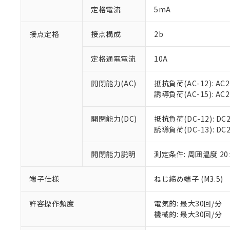
「○」：最大均質
定格電流
5mA
「×」：最大均質
本サービスは
当社は、これ
*EU RoHS指令（10物
「－」：未確認で
鉛(Pb) 1000ppm以下、
くものです。
う）を輸出ま
接点定格
接点構成
2b
記
説明
六価クロム(Cr(Ⅵ)) 1
当社制御機器
などの必要な
フタル酸ビス(2-エチルヘ
号
*中国RoHS10物質の基準値 
ル（DBP） 1000ppm
在庫状況およ
当社は規制貨
Pb(鉛) :1000ppm、 Hg
定格通電電流
10A
但し、RoHS指令で産
のであり、閲
ます。
Cr(Ⅵ)(六価クロム) : 
フタル酸エステル類の４
○
一定数以
DBP(フタル酸ジブチル) :
い。
当社は貴社製
DEHP(フタル酸ビス(2-エ
開閉能力(AC)
抵抗負荷(AC-12): AC24
正式な納期状
置等に一切使
誘導負荷(AC-15): AC24V
当社販売員に
※2 対応予定月
△
一定数に
当社は、貴社
オムロン制御
また当社は、
※2 環境保護使
在庫状況およ
部品在庫の切り替
たしません。
開閉能力(DC)
抵抗負荷(DC-12): DC24
－
在庫なし
す。
誘導負荷(DC-13): DC24
「ｅ」：有害物質
機器販売
マイパーツ機
「10」：通常の
ている必要が
味します。
開閉能力説明
測定条件: 周囲温度 2
空
受注生産
お客様が当ウ
※3 非含有証明
「－」：未確認で
白
が、当社の製
端子仕様
ねじ締め端子 (M3.5)
さい。
下記の非含有証明
※当社の共同
いる法人を指
許容操作頻度
電気的: 最大30回/分
EU RoHS指令（
機械的: 最大30回/分
51物質の非含有証
※本証明書は発行