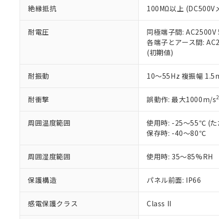
また、RoHS指
絶縁抵抗
100MΩ以上 (DC5
混在することから
既に当社にて対応
耐電圧
同極端子間: AC2500V
り割愛しておりま
各端子とアース間: AC250
(初期値)
耐振動
10～55Hz 複振幅 1.
耐衝撃
誤動作: 最大1000m/s
周囲温度範囲
使用時: -25～55℃
保存時: -40～80℃
周囲湿度範囲
使用時: 35～85%RH
保護構造
パネル前面: IP66
感電保護クラス
Class II