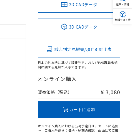
2D CADデータ
在庫・価格
無料テスト機
3D CADデータ
該非判定見解書/項目別対比表
日本の外為法に基づく該非判定、およびEAR再輸出規
制に関する見解が入手できます。
オンライン購入
¥ 3,080
販売価格（税込）
カートに追加
オンライン購入における出荷予定日は、カートに追加
～「ご購入手続き：価格・納期の確認」画面にてご確