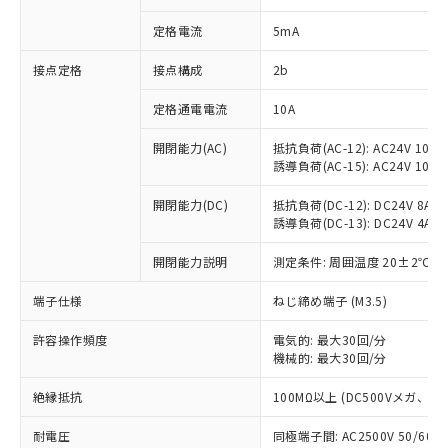
対応済み：EU RoHS指令（10物質）の
定格電流
5mA
非含有に対応した製品が提供可能な商品で
す。
接点定格
接点構成
2b
対応予定：EU RoHS指令（10物質）の非含
ご利用条件
有に対応した製品に切り替える予定のある
定格通電電流
10A
商品です。
対応予定なし：EU RoHS指令（10物質）の
開閉能力(AC)
抵抗負荷(AC-12): AC24V 10A/A
以下の条件をお読みいただき、同意のうえ
非含有に非対応の商品で、対応品を出す予
誘導負荷(AC-15): AC24V 10A/AC
ご利用ください。
定はありません。
調査・確認中：EU RoHS指令（10物質）の
開閉能力(DC)
抵抗負荷(DC-12): DC24V 8A/DC
本サービスは、当社制御機器事業取扱
※1 中国RoHS○×表
非含有の対応状況を調査中または確認中の
誘導負荷(DC-13): DC24V 4A/DC
商品の当社在庫状況および標準価格
商品です。
(税抜)を提供させていただくもので
「○」：最大均質材料含有率が中国RoHSの
開閉能力説明
測定条件: 周囲温度 20±2℃、
非該当品：ライセンス料など無形物で、有
す。
基準値以下であることを示します。
害物質有無と関係のない商品です。
当社制御機器事業取扱商品の中には、
端子仕様
ねじ締め端子 (M3.5)
「×」：最大均質材料含有率が中国RoHSの
仕入先様の事情により、非含有部品として
本サービスの対象外となる商品もある
基準値を超えていることを示します。
いたものが、含有品と判明した場合などや
当社は、これら貴社製品のうち、外国
ことをご了承ください。
許容操作頻度
電気的: 最大30回/分
「－」：未確認です。当社販売部門へお問
むを得ず変更することがあります。
為替および外国貿易法に定める商品
在庫状況および標準価格照会結果は、
機械的: 最大30回/分
い合わせください。
（以下｢規制貨物等」という）を輸出
記載している更新日時点での社内デー
*EU RoHS指令（10物質）：
または国外への提供する場合は、日本
絶縁抵抗
100MΩ以上 (DC500Vメガ、
記
タに基づき作成されるものであり、閲
説明
鉛(Pb) 1000ppm以下、 水銀(Hg) 1000ppm以下、 カド
*中国RoHS10物質の基準値 (GB/T26572)：
国政府の輸出許可(または役務取引許
号
覧された時点での実際の在庫および標
ミウム(Cd) 100ppm以下、
Pb(鉛) :1000ppm、 Hg(水銀) : 1000ppm、 Cd(カドミウ
可)を取得するなどの必要な手続きを
耐電圧
同極端子間: AC2500V 50/60
六価クロム(Cr(Ⅵ)) 1000ppm以下、ポリ臭化ビフェニル
ム) : 100ppm、
準価格とは異なる場合があることをご