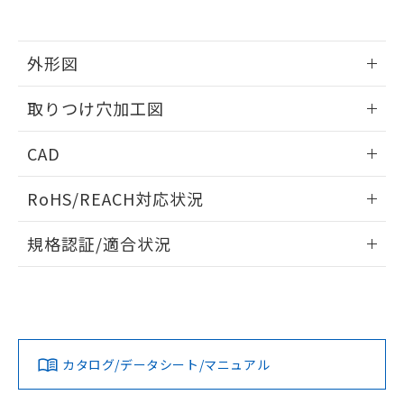
EU RoHS指令（10物質）の非含有証明書
※当社の共同利用者とは、
"個人情報
51物質の非含有証明書（当社基準）
の共同利用に関して"
の「1.共同利
※本証明書は発行日時点で非含有を証明す
用者の範囲」に記載されている法人を
るもので、過去に遡って非含有を証明する
外形図
指します。
ものではありません。
また、RoHS指令のフタル酸エステル類４
情報更新：2026/05/21
取りつけ穴加工図
物質の対応では、対応完了までの期間は出
荷製品に未対応品が混在することから備考
情報更新：2026/05/21
CAD
欄に対応日を記載しておりました。
既に当社にて対応品への在庫切替を完了
ログイン/会員登録いただくと、CADデータをダウンロー
していることから、特段のことがない限
RoHS/REACH対応状況
ドすることができます。
り、2022年1月12日より割愛しておりま
す。
情報更新：2026/7/29
規格認証/適合状況
ログイン/会員登録
EU RoHS
注意事項・凡例
A30NW-2ML-TWA-G202-WBについての規格認証/適合状況に
ついては、「カスタマーサポートセンタ お客様相談室」また
は貴社担当オムロン営業員または販売店にお問い合わせくだ
対応状況
対応予定月
※1
※2
さい。
ダウンロードデータをご利用いただく前に、以下を必ずお読
みください。
カタログ/データシート/マニュアル
対応済み
ソフトウェアの使用条件
お問い合わせ