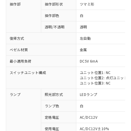
操作部
操作部形状
ツマミ形
操作部色
白
透明/不透明
透明
復帰方式
左自動
ベゼル材質
金属
最小適用負荷
DC5V 6mA
スイッチユニット構成
ユニット位置1: NC
ユニット位置2: 点灯ユニット
ユニット位置3: NC
ランプ
照光部方式
LEDランプ
ランプ色
白
定格電圧
AC/DC12V
※1 対応状況
使用電圧
AC/DC12V±10%