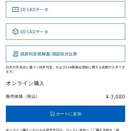
中国 RoHS
注意事項・凡例
2D CADデータ
中国 RoHS表
※1 ※2
3D CADデータ
Pb
Hg
Cd
Cr(VI)
該非判定見解書/項目別対比表
X
O
O
O
日本の外為法に基づく該非判定、およびEAR再輸出規制に関する見解が入手でき
ます。
"対応済み"や非含有の記載がされた商品であっても、流通
在庫等で未対応品が混在する可能性があります。
オンライン購入
非含有品が必要な際は、弊社営業部門もしくは販売店へお
問い合わせください。
¥ 3,080
販売価格（税込）
この製品のRoHS/REACH対応状況ページへ
カートに追加
オンライン購入における出荷予定日は、カートに追加～「ご購入手続き：価