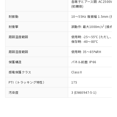
類(PBB) 1000ppm以下、ポリ臭化ジフェニルエーテル類
各端子とアース間: AC2500V 50/
Cr(Ⅵ)(六価クロム) : 1000ppm、 PBBs(ポリ臭化ビフェ
とります。
了承ください。
(PBDE) 1000ppm以下、フタル酸ビス(2-エチルヘキシ
○
一定数以上の在庫あり
ニル類) : 1000ppm、 PBDEs(ポリ臭化ジフェニルエーテ
(初期値)
当社は規制貨物を破棄する場合は、完
ル) (DEHP)(別名：DOP) 1000ppm以下、フタル酸ブチ
正式な納期状況および標準価格はお客
ル類) : 1000ppm、
ルベンジル（BBP） 1000ppm以下、フタル酸ジブチル
全に破砕するなど、違法に輸出されな
DBP(フタル酸ジブチル) : 1000ppm、 DIBP(フタル酸ジ
様のお取引先、またはお客様担当のオ
耐振動
10～55Hz 複振幅 1.5mm (接
（DBP） 1000ppm以下、フタル酸ジイソブチル
イソブチル) : 1000ppm、 BBP(フタル酸ブチルベンジ
△
一定数には満たないが在庫あり
いよう必要な手段を講じます。
ムロン制御機器販売店・当社販売員に
(DIBP) 1000ppm以下
ル) : 1000ppm、
当社は貴社製品を、核兵器、ミサイ
但し、RoHS指令で産業用監視および制御機器に対する
DEHP(フタル酸ビス(2-エチルヘキシル)) : 1000ppm
ご相談ください。
2
耐衝撃
誤動作: 最大1000m/s
(接点開
適用除外項目は除く。
ル、化学兵器、生物兵器またはその他
－
在庫なし(最新の在庫状況につ
オムロン制御機器販売店や当社販売拠
フタル酸エステル類の４物質については閾値を超える意
武器並びにこれらの製造装置等に一切
いては、お客様のお取引先、ま
図的な使用がないことを確認しています。
点は「
販売ネットワーク
」をご確認
周囲温度範囲
使用時: -25～55℃ (ただし
※2 環境保護使用期限
使用いたしません。
たはお客様担当のオムロン制御
保存時: -40～80℃
ください。
当社は、貴社製品を第三者に販売する
機器販売店・当社販売員にご確
在庫状況および標準価格結果を当社の
※2 対応予定月
「ｅ」：有害物質（10物質）のすべてが基
場合は、上記1、2および3の内容を当
周囲湿度範囲
使用時: 35～85%RH
認ください)
事前の承諾なく第三者に漏洩または開
準値以下であることを示します。
該第三者に通知します。また当社は、
示しないようお願いします。
部品在庫の切り替え状況などにより、予定
「10」：通常の使用状況下において有害物
保護構造
パネル前面: IP66
販売先および販売に係わる関係者が違
マイパーツ機能（部品リスト作成サー
空
受注生産機種、また在庫状況の
月が前後することがあります。
質が外部に漏えいし、環境に深刻な影響を
法に輸出するおそれがある場合は、取
ビス）をご利用いただくには、I-Web
白
情報を公開していない機種
感電保護クラス
Class II
及ぼさない年数を意味します。
り引きをいたしません。
メンバーズにご登録されている必要が
「－」：未確認です。当社販売部門へお問
あります。
PTI（トラッキング特性）
175
い合わせください。
お客様が当ウェブサイト上で当社にご
※3 非含有証明書ダウンロード
登録された部品リストについて、当社
汚染度
3 (EN60947-5-1)
および当社の共同利用者が、当社の製
下記の非含有証明書をダウンロードするこ
品・サービスに関するお客様との取
とができます。
合意する
キャンセル
引・商談に必要な範囲で利用すること
をご了承ください。