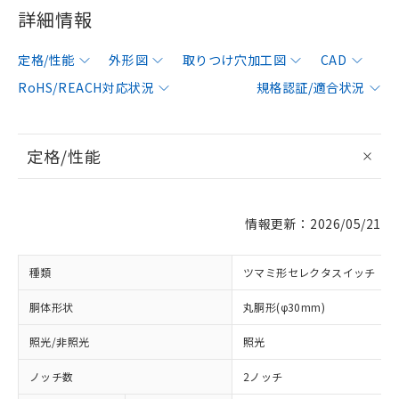
詳細情報
定格/性能
外形図
取りつけ穴加工図
CAD
RoHS/REACH対応状況
規格認証/適合状況
定格/性能
情報更新：2026/05/21
種類
ツマミ形セレクタスイッチ
胴体形状
丸胴形(φ30mm)
照光/非照光
照光
ノッチ数
2ノッチ