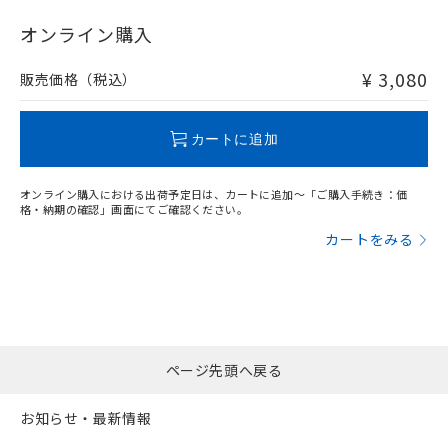
"対応済み"や非含有の記載がされた商品であっても、流通
在庫等で未対応品が混在する可能性があります。
オンライン購入
非含有品が必要な際は、弊社営業部門もしくは販売店へお
問い合わせください。
¥ 3,080
販売価格（税込）
この製品のRoHS/REACH対応状況ページへ
カートに追加
オンライン購入における出荷予定日は、カートに追加～「ご購入手続き：価
格・納期の確認」画面にてご確認ください。
カートをみる
ページ先頭へ戻る
お知らせ・最新情報