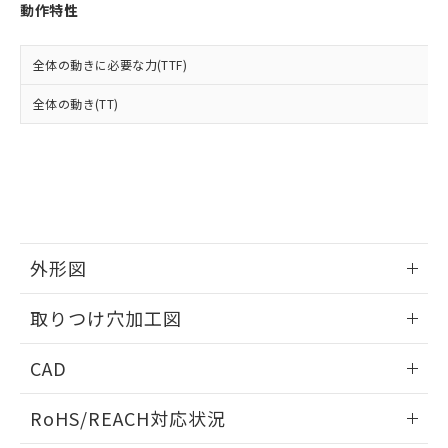
登録された部品リストについて、当社
動作特性
および当社の共同利用者が、当社の製
下記の非含有証明書をダウンロードするこ
品・サービスに関するお客様との取
とができます。
合意する
キャンセル
引・商談に必要な範囲で利用すること
全体の動きに必要な力(TTF)
をご了承ください。
EU RoHS指令（10物質）の非含有証明書
全体の動き(TT)
※当社の共同利用者とは、
"個人情報
51物質の非含有証明書（当社基準）
の共同利用に関して"
の「1.共同利
※本証明書は発行日時点で非含有を証明す
用者の範囲」に記載されている法人を
るもので、過去に遡って非含有を証明する
指します。
ものではありません。
また、RoHS指令のフタル酸エステル類４
物質の対応では、対応完了までの期間は出
荷製品に未対応品が混在することから備考
外形図
欄に対応日を記載しておりました。
既に当社にて対応品への在庫切替を完了
情報更新：2026/05/21
していることから、特段のことがない限
取りつけ穴加工図
り、2022年1月12日より割愛しておりま
す。
情報更新：2026/05/21
CAD
ログイン/会員登録いただくと、CADデータをダウンロー
RoHS/REACH対応状況
ドすることができます。