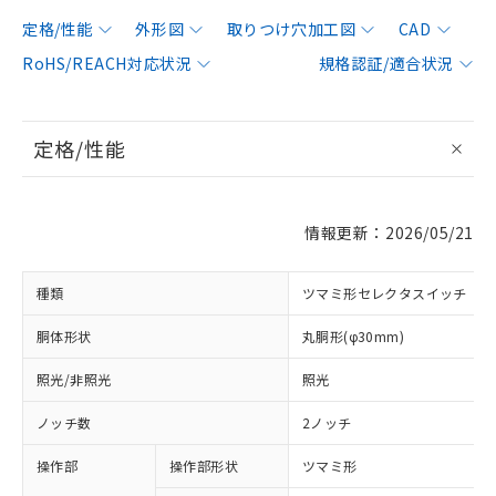
定格/性能
外形図
取りつけ穴加工図
CAD
RoHS/REACH対応状況
規格認証/適合状況
定格/性能
情報更新：2026/05/21
種類
ツマミ形セレクタスイッチ
胴体形状
丸胴形(φ30mm)
照光/非照光
照光
ノッチ数
2ノッチ
操作部
操作部形状
ツマミ形