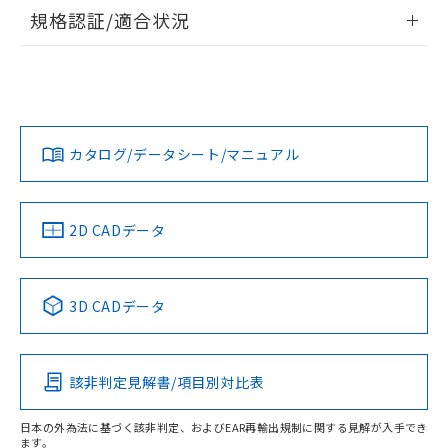
情報更新：2026/7/29
規格認証/適合状況
ログイン/会員登録
EU RoHS
注意事項・凡例
A30NW-2ML-TWA-G102-YDについての規格認証/適合状況に
ついては、「カスタマーサポートセンタ お客様相談室」また
は貴社担当オムロン営業員または販売店にお問い合わせくだ
対応状況
対応予定月
※1
※2
さい。
ダウンロードデータをご利用いただく前に、以下を必ずお読
みください。
カタログ/データシート/マニュアル
対応済み
ソフトウェアの使用条件
お問い合わせ
中国 RoHS
注意事項・凡例
2D CADデータ
中国 RoHS表
※1 ※2
3D CADデータ
Pb
Hg
Cd
Cr(VI)
該非判定見解書/項目別対比表
O
O
O
O
日本の外為法に基づく該非判定、およびEAR再輸出規制に関する見解が入手でき
ます。