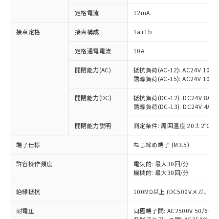
定格電流
12mA
接点定格
接点構成
1a+1b
※1 対応状況
定格通電電流
10A
対応済み：EU RoHS指令（10物質）の
非含有に対応した製品が提供可能な商品で
開閉能力(AC)
抵抗負荷(AC-12): AC24V 10A/A
す。
誘導負荷(AC-15): AC24V 10A/AC
対応予定：EU RoHS指令（10物質）の非含
ご利用条件
有に対応した製品に切り替える予定のある
開閉能力(DC)
抵抗負荷(DC-12): DC24V 8A/DC
商品です。
誘導負荷(DC-13): DC24V 4A/DC
対応予定なし：EU RoHS指令（10物質）の
以下の条件をお読みいただき、同意のうえ
開閉能力説明
測定条件: 周囲温度 20±2℃、
非含有に非対応の商品で、対応品を出す予
ご利用ください。
定はありません。
端子仕様
ねじ締め端子 (M3.5)
調査・確認中：EU RoHS指令（10物質）の
本サービスは、当社制御機器事業取扱
※1 中国RoHS○×表
非含有の対応状況を調査中または確認中の
商品の当社在庫状況および標準価格
許容操作頻度
電気的: 最大30回/分
商品です。
(税抜)を提供させていただくもので
機械的: 最大30回/分
「○」：最大均質材料含有率が中国RoHSの
非該当品：ライセンス料など無形物で、有
す。
基準値以下であることを示します。
害物質有無と関係のない商品です。
絶縁抵抗
100MΩ以上 (DC500Vメガ、
当社制御機器事業取扱商品の中には、
「×」：最大均質材料含有率が中国RoHSの
仕入先様の事情により、非含有部品として
本サービスの対象外となる商品もある
基準値を超えていることを示します。
いたものが、含有品と判明した場合などや
当社は、これら貴社製品のうち、外国
耐電圧
同極端子間: AC2500V 50/60
ことをご了承ください。
「－」：未確認です。当社販売部門へお問
むを得ず変更することがあります。