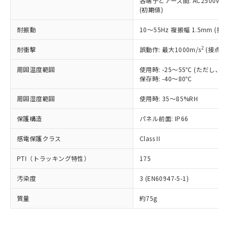
各端子とアース間: AC2500V 50/
為替および外国貿易法に定める商品
在庫状況および標準価格照会結果は、
い合わせください。
(初期値)
（以下｢規制貨物等」という）を輸出
記載している更新日時点での社内デー
*EU RoHS指令（10物質）：
または国外への提供する場合は、日本
記
タに基づき作成されるものであり、閲
説明
鉛(Pb) 1000ppm以下、 水銀(Hg) 1000ppm以下、 カド
耐振動
10～55Hz 複振幅 1.5mm (接
*中国RoHS10物質の基準値 (GB/T26572)：
国政府の輸出許可(または役務取引許
号
覧された時点での実際の在庫および標
ミウム(Cd) 100ppm以下、
Pb(鉛) :1000ppm、 Hg(水銀) : 1000ppm、 Cd(カドミウ
可)を取得するなどの必要な手続きを
六価クロム(Cr(Ⅵ)) 1000ppm以下、ポリ臭化ビフェニル
ム) : 100ppm、
準価格とは異なる場合があることをご
2
耐衝撃
誤動作: 最大1000m/s
(接点開
類(PBB) 1000ppm以下、ポリ臭化ジフェニルエーテル類
Cr(Ⅵ)(六価クロム) : 1000ppm、 PBBs(ポリ臭化ビフェ
とります。
了承ください。
(PBDE) 1000ppm以下、フタル酸ビス(2-エチルヘキシ
○
一定数以上の在庫あり
ニル類) : 1000ppm、 PBDEs(ポリ臭化ジフェニルエーテ
当社は規制貨物を破棄する場合は、完
ル) (DEHP)(別名：DOP) 1000ppm以下、フタル酸ブチ
正式な納期状況および標準価格はお客
ル類) : 1000ppm、
周囲温度範囲
使用時: -25～55℃ (ただし
ルベンジル（BBP） 1000ppm以下、フタル酸ジブチル
全に破砕するなど、違法に輸出されな
DBP(フタル酸ジブチル) : 1000ppm、 DIBP(フタル酸ジ
保存時: -40～80℃
様のお取引先、またはお客様担当のオ
（DBP） 1000ppm以下、フタル酸ジイソブチル
イソブチル) : 1000ppm、 BBP(フタル酸ブチルベンジ
△
一定数には満たないが在庫あり
いよう必要な手段を講じます。
ムロン制御機器販売店・当社販売員に
(DIBP) 1000ppm以下
ル) : 1000ppm、
当社は貴社製品を、核兵器、ミサイ
但し、RoHS指令で産業用監視および制御機器に対する
周囲湿度範囲
使用時: 35～85%RH
DEHP(フタル酸ビス(2-エチルヘキシル)) : 1000ppm
ご相談ください。
適用除外項目は除く。
ル、化学兵器、生物兵器またはその他
－
在庫なし(最新の在庫状況につ
オムロン制御機器販売店や当社販売拠
フタル酸エステル類の４物質については閾値を超える意
保護構造
パネル前面: IP66
武器並びにこれらの製造装置等に一切
いては、お客様のお取引先、ま
図的な使用がないことを確認しています。
点は「
販売ネットワーク
」をご確認
※2 環境保護使用期限
使用いたしません。
たはお客様担当のオムロン制御
ください。
感電保護クラス
Class II
当社は、貴社製品を第三者に販売する
機器販売店・当社販売員にご確
在庫状況および標準価格結果を当社の
※2 対応予定月
「ｅ」：有害物質（10物質）のすべてが基
場合は、上記1、2および3の内容を当
認ください)
事前の承諾なく第三者に漏洩または開
PTI（トラッキング特性）
175
準値以下であることを示します。
該第三者に通知します。また当社は、
示しないようお願いします。
部品在庫の切り替え状況などにより、予定
「10」：通常の使用状況下において有害物
販売先および販売に係わる関係者が違
マイパーツ機能（部品リスト作成サー
空
受注生産機種、また在庫状況の
汚染度
3 (EN60947-5-1)
月が前後することがあります。
質が外部に漏えいし、環境に深刻な影響を
法に輸出するおそれがある場合は、取
ビス）をご利用いただくには、I-Web
白
情報を公開していない機種
及ぼさない年数を意味します。
り引きをいたしません。
メンバーズにご登録されている必要が
質量
約75g
「－」：未確認です。当社販売部門へお問
あります。
い合わせください。
お客様が当ウェブサイト上で当社にご
※3 非含有証明書ダウンロード