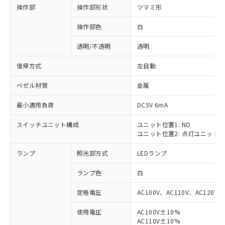
操作部
操作部形状
ツマミ形
操作部色
白
透明/不透明
透明
復帰方式
左自動
ベゼル材質
金属
最小適用負荷
DC5V 6mA
スイッチユニット構成
ユニット位置1: NO
ユニット位置2: 点灯ユニット
ランプ
照光部方式
LEDランプ
ランプ色
白
定格電圧
AC100V、AC110V、AC120V
使用電圧
AC100V±10%
※1 対応状況
AC110V±10%