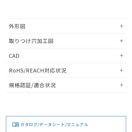
EU RoHS指令（10物質）の非含有証明書
※当社の共同利用者とは、
"個人情報
51物質の非含有証明書（当社基準）
の共同利用に関して"
の「1.共同利
※本証明書は発行日時点で非含有を証明す
用者の範囲」に記載されている法人を
るもので、過去に遡って非含有を証明する
指します。
外形図
ものではありません。
また、RoHS指令のフタル酸エステル類４
情報更新：2026/05/21
取りつけ穴加工図
物質の対応では、対応完了までの期間は出
荷製品に未対応品が混在することから備考
情報更新：2026/05/21
欄に対応日を記載しておりました。
CAD
既に当社にて対応品への在庫切替を完了
していることから、特段のことがない限
ログイン/会員登録いただくと、CADデータをダウンロー
RoHS/REACH対応状況
り、2022年1月12日より割愛しておりま
ドすることができます。
す。
情報更新：2026/7/29
規格認証/適合状況
ログイン/会員登録
EU RoHS
注意事項・凡例
A30NW-2ML-TWA-G100-WDについての規格認証/適合状況に
ついては、「カスタマーサポートセンタ お客様相談室」また
は貴社担当オムロン営業員または販売店にお問い合わせくだ
対応状況
対応予定月
※1
※2
さい。
ダウンロードデータをご利用いただく前に、以下を必ずお読
みください。
カタログ/データシート/マニュアル
対応済み
ソフトウェアの使用条件
お問い合わせ