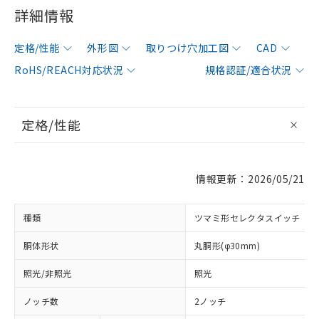
詳細情報
定格/性能
外形図
取りつけ穴加工図
CAD
RoHS/REACH対応状況
規格認証/適合状況
定格/性能
情報更新：2026/05/21
種類
ツマミ形セレクタスイッチ
胴体形状
丸胴形(φ30mm)
照光/非照光
照光
ノッチ数
2ノッチ