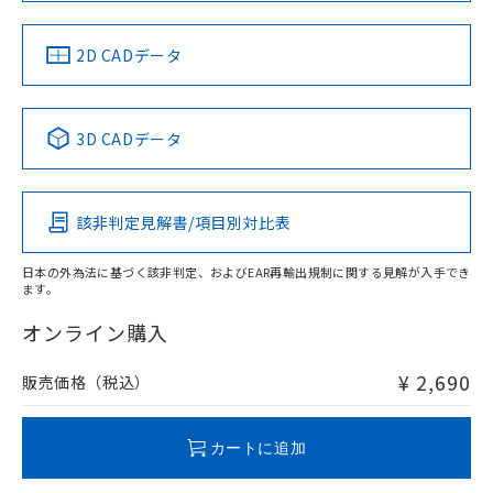
中国 RoHS
注意事項・凡例
2D CADデータ
中国 RoHS表
※1 ※2
3D CADデータ
Pb
Hg
Cd
Cr(VI)
該非判定見解書/項目別対比表
O
O
O
O
日本の外為法に基づく該非判定、およびEAR再輸出規制に関する見解が入手でき
ます。
"対応済み"や非含有の記載がされた商品であっても、流通
在庫等で未対応品が混在する可能性があります。
オンライン購入
非含有品が必要な際は、弊社営業部門もしくは販売店へお
問い合わせください。
¥ 2,690
販売価格（税込）
この製品のRoHS/REACH対応状況ページへ
カートに追加