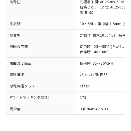
準価格とは異なる場合があることをご
耐電圧
同極端子間: AC2500V 50/60
類(PBB) 1000ppm以下、ポリ臭化ジフェニルエーテル類
Cr(Ⅵ)(六価クロム) : 1000ppm、 PBBs(ポリ臭化ビフェ
とります。
了承ください。
各端子とアース間: AC2500V 50/
(PBDE) 1000ppm以下、フタル酸ビス(2-エチルヘキシ
○
一定数以上の在庫あり
ニル類) : 1000ppm、 PBDEs(ポリ臭化ジフェニルエーテ
当社は規制貨物を破棄する場合は、完
(初期値)
ル) (DEHP)(別名：DOP) 1000ppm以下、フタル酸ブチ
正式な納期状況および標準価格はお客
ル類) : 1000ppm、
ルベンジル（BBP） 1000ppm以下、フタル酸ジブチル
全に破砕するなど、違法に輸出されな
DBP(フタル酸ジブチル) : 1000ppm、 DIBP(フタル酸ジ
様のお取引先、またはお客様担当のオ
（DBP） 1000ppm以下、フタル酸ジイソブチル
イソブチル) : 1000ppm、 BBP(フタル酸ブチルベンジ
△
一定数には満たないが在庫あり
いよう必要な手段を講じます。
耐振動
10～55Hz 複振幅 1.5mm (接
ムロン制御機器販売店・当社販売員に
(DIBP) 1000ppm以下
ル) : 1000ppm、
当社は貴社製品を、核兵器、ミサイ
但し、RoHS指令で産業用監視および制御機器に対する
DEHP(フタル酸ビス(2-エチルヘキシル)) : 1000ppm
ご相談ください。
適用除外項目は除く。
2
耐衝撃
誤動作: 最大1000m/s
(接点開
ル、化学兵器、生物兵器またはその他
－
在庫なし(最新の在庫状況につ
オムロン制御機器販売店や当社販売拠
フタル酸エステル類の４物質については閾値を超える意
武器並びにこれらの製造装置等に一切
いては、お客様のお取引先、ま
図的な使用がないことを確認しています。
点は「
販売ネットワーク
」をご確認
周囲温度範囲
使用時: -25～55℃ (ただし
※2 環境保護使用期限
使用いたしません。
たはお客様担当のオムロン制御
ください。
保存時: -40～80℃
当社は、貴社製品を第三者に販売する
機器販売店・当社販売員にご確
在庫状況および標準価格結果を当社の
※2 対応予定月
「ｅ」：有害物質（10物質）のすべてが基
場合は、上記1、2および3の内容を当
認ください)
事前の承諾なく第三者に漏洩または開
周囲湿度範囲
使用時: 35～85%RH
準値以下であることを示します。
該第三者に通知します。また当社は、
示しないようお願いします。
部品在庫の切り替え状況などにより、予定
「10」：通常の使用状況下において有害物
販売先および販売に係わる関係者が違
マイパーツ機能（部品リスト作成サー
保護構造
パネル前面: IP66
空
受注生産機種、また在庫状況の
月が前後することがあります。
質が外部に漏えいし、環境に深刻な影響を
法に輸出するおそれがある場合は、取
ビス）をご利用いただくには、I-Web
白
情報を公開していない機種
及ぼさない年数を意味します。
り引きをいたしません。
感電保護クラス
Class II
メンバーズにご登録されている必要が
「－」：未確認です。当社販売部門へお問
あります。
い合わせください。
PTI（トラッキング特性）
175
お客様が当ウェブサイト上で当社にご
※3 非含有証明書ダウンロード
登録された部品リストについて、当社
汚染度
3 (EN60947-5-1)
および当社の共同利用者が、当社の製
下記の非含有証明書をダウンロードするこ
品・サービスに関するお客様との取
とができます。
合意する
キャンセル
引・商談に必要な範囲で利用すること
をご了承ください。