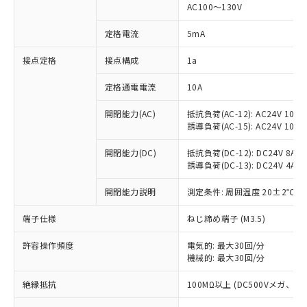
AC100～130V
対応済み：EU RoHS指令（10物質）の
非含有に対応した製品が提供可能な商品で
定格電流
5mA
す。
対応予定：EU RoHS指令（10物質）の非含
接点定格
接点構成
1a
ご利用条件
有に対応した製品に切り替える予定のある
商品です。
定格通電電流
10A
対応予定なし：EU RoHS指令（10物質）の
以下の条件をお読みいただき、同意のうえ
開閉能力(AC)
抵抗負荷(AC-12): AC24V 10A/A
非含有に非対応の商品で、対応品を出す予
ご利用ください。
誘導負荷(AC-15): AC24V 10A/AC
定はありません。
調査・確認中：EU RoHS指令（10物質）の
本サービスは、当社制御機器事業取扱
開閉能力(DC)
抵抗負荷(DC-12): DC24V 8A/DC
※1 中国RoHS○×表
非含有の対応状況を調査中または確認中の
商品の当社在庫状況および標準価格
誘導負荷(DC-13): DC24V 4A/DC
商品です。
(税抜)を提供させていただくもので
「○」：最大均質材料含有率が中国RoHSの
非該当品：ライセンス料など無形物で、有
開閉能力説明
測定条件: 周囲温度 20±2℃、
す。
基準値以下であることを示します。
害物質有無と関係のない商品です。
当社制御機器事業取扱商品の中には、
「×」：最大均質材料含有率が中国RoHSの
仕入先様の事情により、非含有部品として
端子仕様
ねじ締め端子 (M3.5)
本サービスの対象外となる商品もある
基準値を超えていることを示します。
いたものが、含有品と判明した場合などや
当社は、これら貴社製品のうち、外国
ことをご了承ください。
「－」：未確認です。当社販売部門へお問
むを得ず変更することがあります。
許容操作頻度
電気的: 最大30回/分
為替および外国貿易法に定める商品
在庫状況および標準価格照会結果は、
い合わせください。
機械的: 最大30回/分
（以下｢規制貨物等」という）を輸出
記載している更新日時点での社内デー
*EU RoHS指令（10物質）：
または国外への提供する場合は、日本
記
タに基づき作成されるものであり、閲
説明
絶縁抵抗
100MΩ以上 (DC500Vメガ、
鉛(Pb) 1000ppm以下、 水銀(Hg) 1000ppm以下、 カド
*中国RoHS10物質の基準値 (GB/T26572)：
国政府の輸出許可(または役務取引許
号
覧された時点での実際の在庫および標
ミウム(Cd) 100ppm以下、
Pb(鉛) :1000ppm、 Hg(水銀) : 1000ppm、 Cd(カドミウ
可)を取得するなどの必要な手続きを
六価クロム(Cr(Ⅵ)) 1000ppm以下、ポリ臭化ビフェニル
ム) : 100ppm、