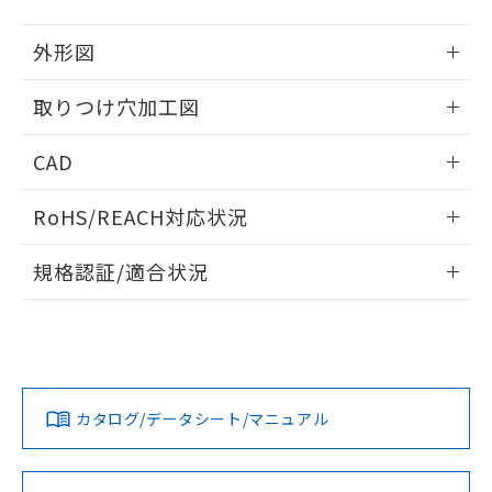
51物質の非含有証明書（当社基準）
の共同利用に関して"
の「1.共同利
※本証明書は発行日時点で非含有を証明す
用者の範囲」に記載されている法人を
外形図
るもので、過去に遡って非含有を証明する
指します。
ものではありません。
情報更新：2026/05/21
取りつけ穴加工図
また、RoHS指令のフタル酸エステル類４
物質の対応では、対応完了までの期間は出
情報更新：2026/05/21
荷製品に未対応品が混在することから備考
CAD
欄に対応日を記載しておりました。
既に当社にて対応品への在庫切替を完了
ログイン/会員登録いただくと、CADデータをダウンロー
RoHS/REACH対応状況
していることから、特段のことがない限
ドすることができます。
り、2022年1月12日より割愛しておりま
情報更新：2026/7/29
す。
規格認証/適合状況
ログイン/会員登録
EU RoHS
注意事項・凡例
A30NW-2ML-TWA-G002-YDについての規格認証/適合状況に
ついては、「カスタマーサポートセンタ お客様相談室」また
は貴社担当オムロン営業員または販売店にお問い合わせくだ
対応状況
対応予定月
※1
※2
さい。
ダウンロードデータをご利用いただく前に、以下を必ずお読
みください。
カタログ/データシート/マニュアル
対応済み
ソフトウェアの使用条件
お問い合わせ