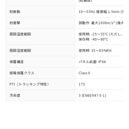
(初期値)
了承ください。
(PBDE) 1000ppm以下、フタル酸ビス(2-エチルヘキシ
○
一定数以上の在庫あり
ニル類) : 1000ppm、 PBDEs(ポリ臭化ジフェニルエーテ
当社は規制貨物を破棄する場合は、完
ル) (DEHP)(別名：DOP) 1000ppm以下、フタル酸ブチ
正式な納期状況および標準価格はお客
ル類) : 1000ppm、
ルベンジル（BBP） 1000ppm以下、フタル酸ジブチル
全に破砕するなど、違法に輸出されな
耐振動
DBP(フタル酸ジブチル) : 1000ppm、 DIBP(フタル酸ジ
10～55Hz 複振幅 1.5mm (接
様のお取引先、またはお客様担当のオ
（DBP） 1000ppm以下、フタル酸ジイソブチル
イソブチル) : 1000ppm、 BBP(フタル酸ブチルベンジ
△
一定数には満たないが在庫あり
いよう必要な手段を講じます。
ムロン制御機器販売店・当社販売員に
(DIBP) 1000ppm以下
ル) : 1000ppm、
2
耐衝撃
誤動作: 最大1000m/s
(接点開
当社は貴社製品を、核兵器、ミサイ
但し、RoHS指令で産業用監視および制御機器に対する
DEHP(フタル酸ビス(2-エチルヘキシル)) : 1000ppm
ご相談ください。
適用除外項目は除く。
ル、化学兵器、生物兵器またはその他
－
在庫なし(最新の在庫状況につ
オムロン制御機器販売店や当社販売拠
フタル酸エステル類の４物質については閾値を超える意
周囲温度範囲
使用時: -25～55℃ (ただし
武器並びにこれらの製造装置等に一切
いては、お客様のお取引先、ま
図的な使用がないことを確認しています。
点は「
販売ネットワーク
」をご確認
保存時: -40～80℃
※2 環境保護使用期限
使用いたしません。
たはお客様担当のオムロン制御
ください。
当社は、貴社製品を第三者に販売する
機器販売店・当社販売員にご確
在庫状況および標準価格結果を当社の
周囲湿度範囲
使用時: 35～85%RH
※2 対応予定月
「ｅ」：有害物質（10物質）のすべてが基
場合は、上記1、2および3の内容を当
認ください)
事前の承諾なく第三者に漏洩または開
準値以下であることを示します。
該第三者に通知します。また当社は、
示しないようお願いします。
保護構造
パネル前面: IP66
部品在庫の切り替え状況などにより、予定
「10」：通常の使用状況下において有害物
販売先および販売に係わる関係者が違
マイパーツ機能（部品リスト作成サー
空
受注生産機種、また在庫状況の
月が前後することがあります。
質が外部に漏えいし、環境に深刻な影響を
法に輸出するおそれがある場合は、取
感電保護クラス
Class II
ビス）をご利用いただくには、I-Web
白
情報を公開していない機種
及ぼさない年数を意味します。
り引きをいたしません。
メンバーズにご登録されている必要が
「－」：未確認です。当社販売部門へお問
PTI（トラッキング特性）
175
あります。
い合わせください。
お客様が当ウェブサイト上で当社にご
※3 非含有証明書ダウンロード
汚染度
3 (EN60947-5-1)
登録された部品リストについて、当社
および当社の共同利用者が、当社の製
下記の非含有証明書をダウンロードするこ
品・サービスに関するお客様との取
とができます。
合意する
キャンセル
引・商談に必要な範囲で利用すること
をご了承ください。
EU RoHS指令（10物質）の非含有証明書
※当社の共同利用者とは、
"個人情報