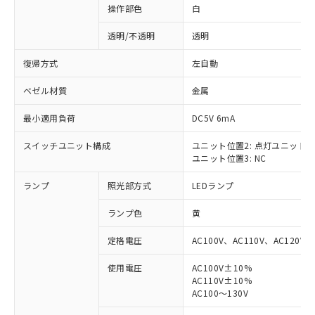
操作部色
白
透明/不透明
透明
復帰方式
左自動
ベゼル材質
金属
最小適用負荷
DC5V 6mA
スイッチユニット構成
ユニット位置2: 点灯ユニット
ユニット位置3: NC
ランプ
照光部方式
LEDランプ
ランプ色
黄
定格電圧
AC100V、AC110V、AC120V
使用電圧
AC100V±10%
AC110V±10%
※1 対応状況
AC100～130V