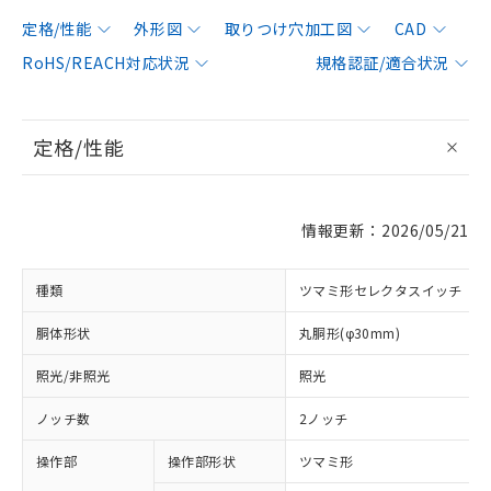
定格/性能
外形図
取りつけ穴加工図
CAD
RoHS/REACH対応状況
規格認証/適合状況
定格/性能
情報更新：2026/05/21
種類
ツマミ形セレクタスイッチ
胴体形状
丸胴形(φ30mm)
照光/非照光
照光
ノッチ数
2ノッチ
操作部
操作部形状
ツマミ形