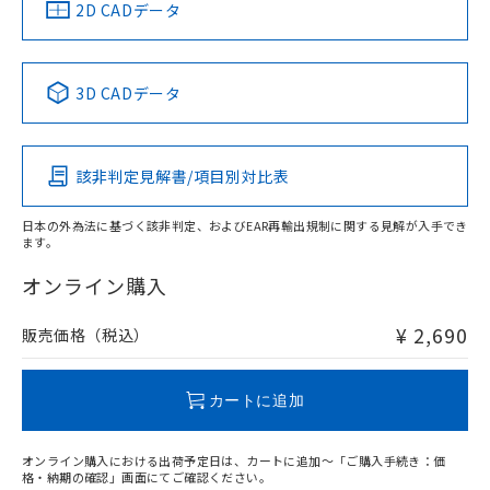
中国 RoHS
注意事項・凡例
2D CADデータ
中国 RoHS表
※1 ※2
3D CADデータ
Pb
Hg
Cd
Cr(VI)
該非判定見解書/項目別対比表
O
O
O
O
日本の外為法に基づく該非判定、およびEAR再輸出規制に関する見解が入手でき
ます。
"対応済み"や非含有の記載がされた商品であっても、流通
在庫等で未対応品が混在する可能性があります。
オンライン購入
非含有品が必要な際は、弊社営業部門もしくは販売店へお
問い合わせください。
¥ 2,690
販売価格（税込）
この製品のRoHS/REACH対応状況ページへ
カートに追加
オンライン購入における出荷予定日は、カートに追加～「ご購入手続き：価
格・納期の確認」画面にてご確認ください。