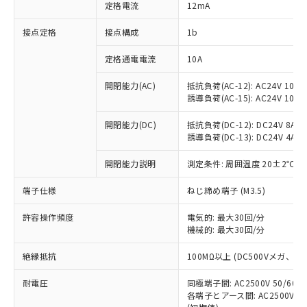
対応済み：EU RoHS指令（10物質）の
定格電流
12mA
非含有に対応した製品が提供可能な商品で
す。
接点定格
接点構成
1b
対応予定：EU RoHS指令（10物質）の非含
ご利用条件
有に対応した製品に切り替える予定のある
定格通電電流
10A
商品です。
開閉能力(AC)
抵抗負荷(AC-12): AC24V 10A/A
対応予定なし：EU RoHS指令（10物質）の
以下の条件をお読みいただき、同意のうえ
誘導負荷(AC-15): AC24V 10A/AC
非含有に非対応の商品で、対応品を出す予
ご利用ください。
定はありません。
開閉能力(DC)
抵抗負荷(DC-12): DC24V 8A/DC
調査・確認中：EU RoHS指令（10物質）の
本サービスは、当社制御機器事業取扱
誘導負荷(DC-13): DC24V 4A/DC
※1 中国RoHS○×表
非含有の対応状況を調査中または確認中の
商品の当社在庫状況および標準価格
商品です。
開閉能力説明
測定条件: 周囲温度 20±2℃、
(税抜)を提供させていただくもので
「○」：最大均質材料含有率が中国RoHSの
非該当品：ライセンス料など無形物で、有
す。
基準値以下であることを示します。
害物質有無と関係のない商品です。
端子仕様
ねじ締め端子 (M3.5)
当社制御機器事業取扱商品の中には、
「×」：最大均質材料含有率が中国RoHSの
仕入先様の事情により、非含有部品として
本サービスの対象外となる商品もある
基準値を超えていることを示します。
いたものが、含有品と判明した場合などや
許容操作頻度
電気的: 最大30回/分
当社は、これら貴社製品のうち、外国
ことをご了承ください。
「－」：未確認です。当社販売部門へお問
機械的: 最大30回/分
むを得ず変更することがあります。
為替および外国貿易法に定める商品
在庫状況および標準価格照会結果は、
い合わせください。
（以下｢規制貨物等」という）を輸出
記載している更新日時点での社内デー
絶縁抵抗
100MΩ以上 (DC500Vメガ、
*EU RoHS指令（10物質）：
または国外への提供する場合は、日本
記
タに基づき作成されるものであり、閲
説明
鉛(Pb) 1000ppm以下、 水銀(Hg) 1000ppm以下、 カド
*中国RoHS10物質の基準値 (GB/T26572)：
国政府の輸出許可(または役務取引許
号
覧された時点での実際の在庫および標
ミウム(Cd) 100ppm以下、
耐電圧
Pb(鉛) :1000ppm、 Hg(水銀) : 1000ppm、 Cd(カドミウ
同極端子間: AC2500V 50/60
可)を取得するなどの必要な手続きを
六価クロム(Cr(Ⅵ)) 1000ppm以下、ポリ臭化ビフェニル
ム) : 100ppm、
準価格とは異なる場合があることをご
各端子とアース間: AC2500V 50/
類(PBB) 1000ppm以下、ポリ臭化ジフェニルエーテル類
Cr(Ⅵ)(六価クロム) : 1000ppm、 PBBs(ポリ臭化ビフェ
とります。