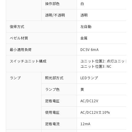
操作部色
白
透明/不透明
透明
復帰方式
左自動
ベゼル材質
金属
最小適用負荷
DC5V 6mA
スイッチユニット構成
ユニット位置2: 点灯ユニット
ユニット位置3: NC
ランプ
照光部方式
LEDランプ
ランプ色
黄
定格電圧
AC/DC12V
使用電圧
AC/DC12V±10%
※1 対応状況
定格電流
12mA
対応済み：EU RoHS指令（10物質）の