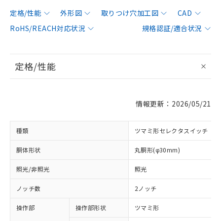
定格/性能
外形図
取りつけ穴加工図
CAD
RoHS/REACH対応状況
規格認証/適合状況
定格/性能
情報更新：2026/05/21
種類
ツマミ形セレクタスイッチ
胴体形状
丸胴形(φ30mm)
照光/非照光
照光
ノッチ数
2ノッチ
操作部
操作部形状
ツマミ形