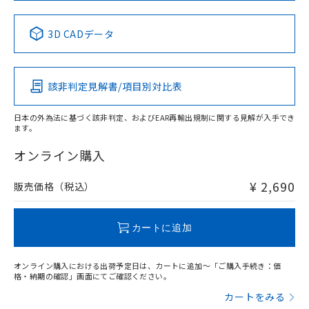
中国 RoHS表
※1 ※2
3D CADデータ
Pb
Hg
Cd
Cr(VI)
該非判定見解書/項目別対比表
X
O
O
O
日本の外為法に基づく該非判定、およびEAR再輸出規制に関する見解が入手でき
ます。
"対応済み"や非含有の記載がされた商品であっても、流通
在庫等で未対応品が混在する可能性があります。
オンライン購入
非含有品が必要な際は、弊社営業部門もしくは販売店へお
問い合わせください。
¥ 2,690
販売価格（税込）
この製品のRoHS/REACH対応状況ページへ
カートに追加
オンライン購入における出荷予定日は、カートに追加～「ご購入手続き：価
格・納期の確認」画面にてご確認ください。
カートをみる