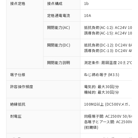
非含有に対応した製品が提供可能な商品で
接点定格
接点構成
1b
す。
対応予定：EU RoHS指令（10物質）の非含
定格通電電流
10A
ご利用条件
有に対応した製品に切り替える予定のある
商品です。
開閉能力(AC)
抵抗負荷(AC-12): AC24V 10A/A
誘導負荷(AC-15): AC24V 10A/AC
対応予定なし：EU RoHS指令（10物質）の
以下の条件をお読みいただき、同意のうえ
非含有に非対応の商品で、対応品を出す予
ご利用ください。
開閉能力(DC)
抵抗負荷(DC-12): DC24V 8A/DC
定はありません。
誘導負荷(DC-13): DC24V 4A/DC
調査・確認中：EU RoHS指令（10物質）の
本サービスは、当社制御機器事業取扱
※1 中国RoHS○×表
非含有の対応状況を調査中または確認中の
商品の当社在庫状況および標準価格
開閉能力説明
測定条件: 周囲温度 20±2℃、
商品です。
(税抜)を提供させていただくもので
「○」：最大均質材料含有率が中国RoHSの
非該当品：ライセンス料など無形物で、有
端子仕様
ねじ締め端子 (M3.5)
す。
基準値以下であることを示します。
害物質有無と関係のない商品です。
当社制御機器事業取扱商品の中には、
「×」：最大均質材料含有率が中国RoHSの
仕入先様の事情により、非含有部品として
許容操作頻度
電気的: 最大30回/分
本サービスの対象外となる商品もある
基準値を超えていることを示します。
いたものが、含有品と判明した場合などや
機械的: 最大30回/分
当社は、これら貴社製品のうち、外国
ことをご了承ください。
「－」：未確認です。当社販売部門へお問
むを得ず変更することがあります。
為替および外国貿易法に定める商品
在庫状況および標準価格照会結果は、
い合わせください。
絶縁抵抗
100MΩ以上 (DC500Vメガ、
（以下｢規制貨物等」という）を輸出
記載している更新日時点での社内デー
*EU RoHS指令（10物質）：
または国外への提供する場合は、日本
記
タに基づき作成されるものであり、閲
説明
耐電圧
鉛(Pb) 1000ppm以下、 水銀(Hg) 1000ppm以下、 カド
同極端子間: AC2500V 50/60
*中国RoHS10物質の基準値 (GB/T26572)：
国政府の輸出許可(または役務取引許
号
覧された時点での実際の在庫および標
ミウム(Cd) 100ppm以下、
Pb(鉛) :1000ppm、 Hg(水銀) : 1000ppm、 Cd(カドミウ
各端子とアース間: AC2500V 50/
可)を取得するなどの必要な手続きを
六価クロム(Cr(Ⅵ)) 1000ppm以下、ポリ臭化ビフェニル
ム) : 100ppm、
準価格とは異なる場合があることをご
(初期値)
類(PBB) 1000ppm以下、ポリ臭化ジフェニルエーテル類
Cr(Ⅵ)(六価クロム) : 1000ppm、 PBBs(ポリ臭化ビフェ
とります。
了承ください。
(PBDE) 1000ppm以下、フタル酸ビス(2-エチルヘキシ
○
一定数以上の在庫あり
ニル類) : 1000ppm、 PBDEs(ポリ臭化ジフェニルエーテ