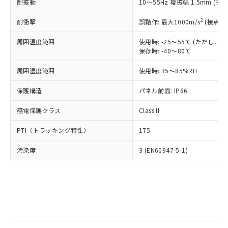
当社は規制貨物を破棄する場合は、完
耐振動
ル) (DEHP)(別名：DOP) 1000ppm以下、フタル酸ブチ
10～55Hz 複振幅 1.5mm (接
正式な納期状況および標準価格はお客
ル類) : 1000ppm、
ルベンジル（BBP） 1000ppm以下、フタル酸ジブチル
全に破砕するなど、違法に輸出されな
DBP(フタル酸ジブチル) : 1000ppm、 DIBP(フタル酸ジ
様のお取引先、またはお客様担当のオ
（DBP） 1000ppm以下、フタル酸ジイソブチル
イソブチル) : 1000ppm、 BBP(フタル酸ブチルベンジ
△
一定数には満たないが在庫あり
いよう必要な手段を講じます。
2
耐衝撃
誤動作: 最大1000m/s
(接点開
ムロン制御機器販売店・当社販売員に
(DIBP) 1000ppm以下
ル) : 1000ppm、
当社は貴社製品を、核兵器、ミサイ
但し、RoHS指令で産業用監視および制御機器に対する
DEHP(フタル酸ビス(2-エチルヘキシル)) : 1000ppm
ご相談ください。
適用除外項目は除く。
周囲温度範囲
使用時: -25～55℃ (ただし
ル、化学兵器、生物兵器またはその他
－
在庫なし(最新の在庫状況につ
オムロン制御機器販売店や当社販売拠
フタル酸エステル類の４物質については閾値を超える意
保存時: -40～80℃
武器並びにこれらの製造装置等に一切
いては、お客様のお取引先、ま
図的な使用がないことを確認しています。
点は「
販売ネットワーク
」をご確認
※2 環境保護使用期限
使用いたしません。
たはお客様担当のオムロン制御
ください。
周囲湿度範囲
使用時: 35～85%RH
当社は、貴社製品を第三者に販売する
機器販売店・当社販売員にご確
在庫状況および標準価格結果を当社の
※2 対応予定月
「ｅ」：有害物質（10物質）のすべてが基
場合は、上記1、2および3の内容を当
認ください)
事前の承諾なく第三者に漏洩または開
保護構造
パネル前面: IP66
準値以下であることを示します。
該第三者に通知します。また当社は、
示しないようお願いします。
部品在庫の切り替え状況などにより、予定
「10」：通常の使用状況下において有害物
販売先および販売に係わる関係者が違
マイパーツ機能（部品リスト作成サー
感電保護クラス
Class II
空
受注生産機種、また在庫状況の
月が前後することがあります。
質が外部に漏えいし、環境に深刻な影響を
法に輸出するおそれがある場合は、取
ビス）をご利用いただくには、I-Web
白
情報を公開していない機種
及ぼさない年数を意味します。
り引きをいたしません。
PTI（トラッキング特性）
175
メンバーズにご登録されている必要が
「－」：未確認です。当社販売部門へお問
あります。
い合わせください。
汚染度
3 (EN60947-5-1)
お客様が当ウェブサイト上で当社にご
※3 非含有証明書ダウンロード
登録された部品リストについて、当社
および当社の共同利用者が、当社の製
下記の非含有証明書をダウンロードするこ
品・サービスに関するお客様との取
とができます。
合意する
キャンセル
引・商談に必要な範囲で利用すること
をご了承ください。
EU RoHS指令（10物質）の非含有証明書
※当社の共同利用者とは、
"個人情報
51物質の非含有証明書（当社基準）