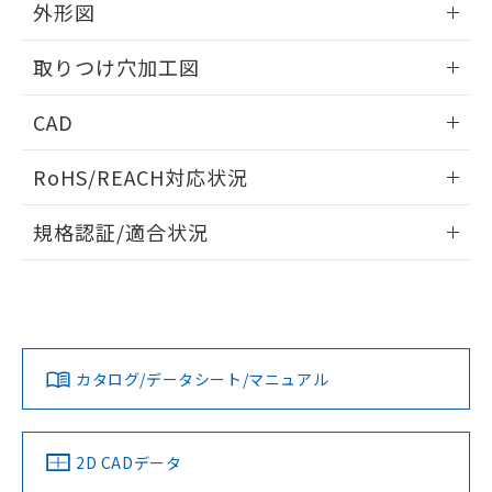
の共同利用に関して"
の「1.共同利
外形図
※本証明書は発行日時点で非含有を証明す
用者の範囲」に記載されている法人を
るもので、過去に遡って非含有を証明する
指します。
情報更新：2026/05/21
ものではありません。
取りつけ穴加工図
また、RoHS指令のフタル酸エステル類４
物質の対応では、対応完了までの期間は出
情報更新：2026/05/21
CAD
荷製品に未対応品が混在することから備考
欄に対応日を記載しておりました。
ログイン/会員登録いただくと、CADデータをダウンロー
RoHS/REACH対応状況
既に当社にて対応品への在庫切替を完了
ドすることができます。
していることから、特段のことがない限
情報更新：2026/7/29
り、2022年1月12日より割愛しておりま
規格認証/適合状況
す。
ログイン/会員登録
EU RoHS
注意事項・凡例
A30NW-2ML-TWA-G002-YBについての規格認証/適合状況に
ついては、「カスタマーサポートセンタ お客様相談室」また
は貴社担当オムロン営業員または販売店にお問い合わせくだ
対応状況
対応予定月
※1
※2
さい。
ダウンロードデータをご利用いただく前に、以下を必ずお読
みください。
カタログ/データシート/マニュアル
対応済み
ソフトウェアの使用条件
お問い合わせ
中国 RoHS
注意事項・凡例
2D CADデータ