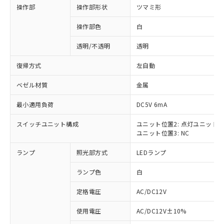
操作部
操作部形状
ツマミ形
操作部色
白
透明/不透明
透明
復帰方式
左自動
ベゼル材質
金属
最小適用負荷
DC5V 6mA
スイッチユニット構成
ユニット位置2: 点灯ユニット
ユニット位置3: NC
ランプ
照光部方式
LEDランプ
ランプ色
白
定格電圧
AC/DC12V
※1 対応状況
使用電圧
AC/DC12V±10%