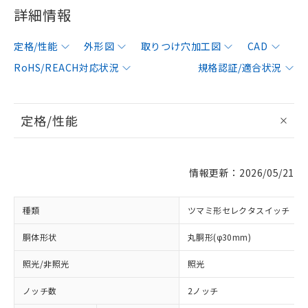
詳細情報
定格/性能
外形図
取りつけ穴加工図
CAD
RoHS/REACH対応状況
規格認証/適合状況
定格/性能
情報更新：2026/05/21
種類
ツマミ形セレクタスイッチ
胴体形状
丸胴形(φ30mm)
照光/非照光
照光
ノッチ数
2ノッチ