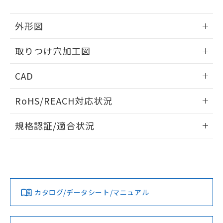
51物質の非含有証明書（当社基準）
の共同利用に関して"
の「1.共同利
※本証明書は発行日時点で非含有を証明す
用者の範囲」に記載されている法人を
外形図
るもので、過去に遡って非含有を証明する
指します。
ものではありません。
情報更新：2026/05/21
また、RoHS指令のフタル酸エステル類４
取りつけ穴加工図
物質の対応では、対応完了までの期間は出
情報更新：2026/05/21
荷製品に未対応品が混在することから備考
CAD
欄に対応日を記載しておりました。
既に当社にて対応品への在庫切替を完了
ログイン/会員登録いただくと、CADデータをダウンロー
RoHS/REACH対応状況
していることから、特段のことがない限
ドすることができます。
り、2022年1月12日より割愛しておりま
情報更新：2026/7/29
す。
規格認証/適合状況
ログイン/会員登録
EU RoHS
注意事項・凡例
A30NW-2ML-TWA-G002-WBについての規格認証/適合状況に
ついては、「カスタマーサポートセンタ お客様相談室」また
は貴社担当オムロン営業員または販売店にお問い合わせくだ
対応状況
対応予定月
※1
※2
さい。
ダウンロードデータをご利用いただく前に、以下を必ずお読
みください。
カタログ/データシート/マニュアル
対応済み
ソフトウェアの使用条件
お問い合わせ