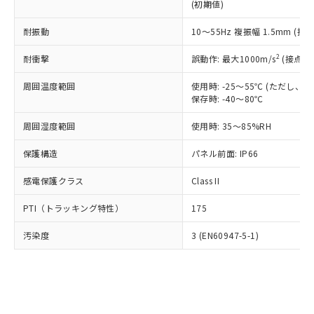
とります。
了承ください。
(初期値)
(PBDE) 1000ppm以下、フタル酸ビス(2-エチルヘキシ
○
一定数以上の在庫あり
ニル類) : 1000ppm、 PBDEs(ポリ臭化ジフェニルエーテ
当社は規制貨物を破棄する場合は、完
ル) (DEHP)(別名：DOP) 1000ppm以下、フタル酸ブチ
正式な納期状況および標準価格はお客
ル類) : 1000ppm、
ルベンジル（BBP） 1000ppm以下、フタル酸ジブチル
全に破砕するなど、違法に輸出されな
DBP(フタル酸ジブチル) : 1000ppm、 DIBP(フタル酸ジ
耐振動
10～55Hz 複振幅 1.5mm (接
様のお取引先、またはお客様担当のオ
（DBP） 1000ppm以下、フタル酸ジイソブチル
イソブチル) : 1000ppm、 BBP(フタル酸ブチルベンジ
△
一定数には満たないが在庫あり
いよう必要な手段を講じます。
ムロン制御機器販売店・当社販売員に
(DIBP) 1000ppm以下
ル) : 1000ppm、
2
当社は貴社製品を、核兵器、ミサイ
耐衝撃
誤動作: 最大1000m/s
(接点開
但し、RoHS指令で産業用監視および制御機器に対する
DEHP(フタル酸ビス(2-エチルヘキシル)) : 1000ppm
ご相談ください。
適用除外項目は除く。
ル、化学兵器、生物兵器またはその他
－
在庫なし(最新の在庫状況につ
オムロン制御機器販売店や当社販売拠
フタル酸エステル類の４物質については閾値を超える意
周囲温度範囲
使用時: -25～55℃ (ただし
武器並びにこれらの製造装置等に一切
いては、お客様のお取引先、ま
図的な使用がないことを確認しています。
点は「
販売ネットワーク
」をご確認
保存時: -40～80℃
※2 環境保護使用期限
使用いたしません。
たはお客様担当のオムロン制御
ください。
当社は、貴社製品を第三者に販売する
機器販売店・当社販売員にご確
在庫状況および標準価格結果を当社の
周囲湿度範囲
使用時: 35～85%RH
※2 対応予定月
「ｅ」：有害物質（10物質）のすべてが基
場合は、上記1、2および3の内容を当
認ください)
事前の承諾なく第三者に漏洩または開
準値以下であることを示します。
該第三者に通知します。また当社は、
示しないようお願いします。
保護構造
パネル前面: IP66
部品在庫の切り替え状況などにより、予定
「10」：通常の使用状況下において有害物
販売先および販売に係わる関係者が違
マイパーツ機能（部品リスト作成サー
空
受注生産機種、また在庫状況の
月が前後することがあります。
質が外部に漏えいし、環境に深刻な影響を
法に輸出するおそれがある場合は、取
ビス）をご利用いただくには、I-Web
感電保護クラス
Class II
白
情報を公開していない機種
及ぼさない年数を意味します。
り引きをいたしません。
メンバーズにご登録されている必要が
「－」：未確認です。当社販売部門へお問
PTI（トラッキング特性）
175
あります。
い合わせください。
お客様が当ウェブサイト上で当社にご
※3 非含有証明書ダウンロード
汚染度
3 (EN60947-5-1)
登録された部品リストについて、当社
および当社の共同利用者が、当社の製
下記の非含有証明書をダウンロードするこ
品・サービスに関するお客様との取
とができます。
合意する
キャンセル
引・商談に必要な範囲で利用すること
をご了承ください。
EU RoHS指令（10物質）の非含有証明書
※当社の共同利用者とは、
"個人情報