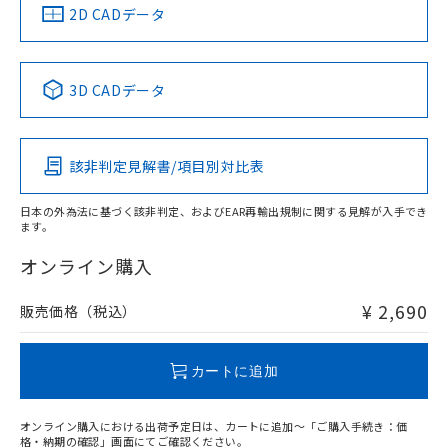
中国 RoHS
注意事項・凡例
2D CADデータ
中国 RoHS表
※1 ※2
3D CADデータ
Pb
Hg
Cd
Cr(VI)
該非判定見解書/項目別対比表
X
O
O
O
日本の外為法に基づく該非判定、およびEAR再輸出規制に関する見解が入手でき
ます。
"対応済み"や非含有の記載がされた商品であっても、流通
在庫等で未対応品が混在する可能性があります。
オンライン購入
非含有品が必要な際は、弊社営業部門もしくは販売店へお
問い合わせください。
¥ 2,690
販売価格（税込）
この製品のRoHS/REACH対応状況ページへ
カートに追加
オンライン購入における出荷予定日は、カートに追加～「ご購入手続き：価
格・納期の確認」画面にてご確認ください。