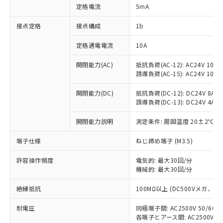
対応済み：EU RoHS指令（10物質）の
定格電流
5mA
非含有に対応した製品が提供可能な商品で
す。
接点定格
接点構成
1b
対応予定：EU RoHS指令（10物質）の非含
ご利用条件
有に対応した製品に切り替える予定のある
定格通電電流
10A
商品です。
対応予定なし：EU RoHS指令（10物質）の
開閉能力(AC)
抵抗負荷(AC-12): AC24V 10A/A
以下の条件をお読みいただき、同意のうえ
誘導負荷(AC-15): AC24V 10A/AC
非含有に非対応の商品で、対応品を出す予
ご利用ください。
定はありません。
開閉能力(DC)
抵抗負荷(DC-12): DC24V 8A/DC
調査・確認中：EU RoHS指令（10物質）の
本サービスは、当社制御機器事業取扱
誘導負荷(DC-13): DC24V 4A/DC
※1 中国RoHS○×表
非含有の対応状況を調査中または確認中の
商品の当社在庫状況および標準価格
商品です。
(税抜)を提供させていただくもので
開閉能力説明
測定条件: 周囲温度 20±2℃、
「○」：最大均質材料含有率が中国RoHSの
非該当品：ライセンス料など無形物で、有
す。
基準値以下であることを示します。
害物質有無と関係のない商品です。
端子仕様
ねじ締め端子 (M3.5)
当社制御機器事業取扱商品の中には、
「×」：最大均質材料含有率が中国RoHSの
仕入先様の事情により、非含有部品として
本サービスの対象外となる商品もある
基準値を超えていることを示します。
いたものが、含有品と判明した場合などや
当社は、これら貴社製品のうち、外国
許容操作頻度
電気的: 最大30回/分
ことをご了承ください。
「－」：未確認です。当社販売部門へお問
むを得ず変更することがあります。
機械的: 最大30回/分
為替および外国貿易法に定める商品
在庫状況および標準価格照会結果は、
い合わせください。
（以下｢規制貨物等」という）を輸出
記載している更新日時点での社内デー
絶縁抵抗
100MΩ以上 (DC500Vメガ、
*EU RoHS指令（10物質）：
または国外への提供する場合は、日本
記
タに基づき作成されるものであり、閲
説明
鉛(Pb) 1000ppm以下、 水銀(Hg) 1000ppm以下、 カド
*中国RoHS10物質の基準値 (GB/T26572)：
国政府の輸出許可(または役務取引許
号
覧された時点での実際の在庫および標
ミウム(Cd) 100ppm以下、
Pb(鉛) :1000ppm、 Hg(水銀) : 1000ppm、 Cd(カドミウ
耐電圧
同極端子間: AC2500V 50/60
可)を取得するなどの必要な手続きを
六価クロム(Cr(Ⅵ)) 1000ppm以下、ポリ臭化ビフェニル
ム) : 100ppm、
準価格とは異なる場合があることをご
各端子とアース間: AC2500V 50/
類(PBB) 1000ppm以下、ポリ臭化ジフェニルエーテル類
Cr(Ⅵ)(六価クロム) : 1000ppm、 PBBs(ポリ臭化ビフェ