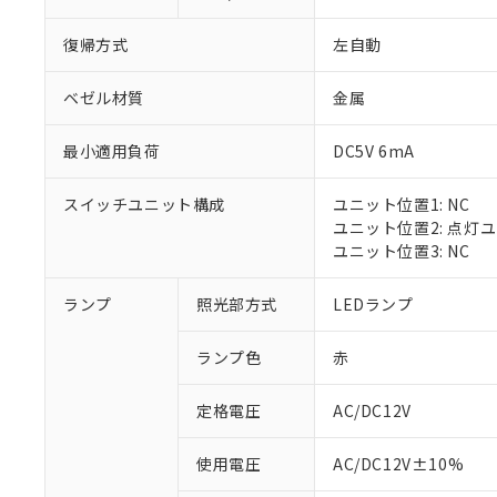
復帰方式
左自動
ベゼル材質
金属
最小適用負荷
DC5V 6mA
スイッチユニット構成
ユニット位置1: NC
ユニット位置2: 点灯
ユニット位置3: NC
※1 対応状況
ランプ
照光部方式
LEDランプ
対応済み：EU
ランプ色
赤
対応予定：EU R
対応予定なし：EU
定格電圧
AC/DC12V
調査・確認中：EU
ご利用条件
非該当品：ライセ
※1 中国RoHS
使用電圧
AC/DC12V±10%
仕入先様の事情に
があります。
以下の条件をお読