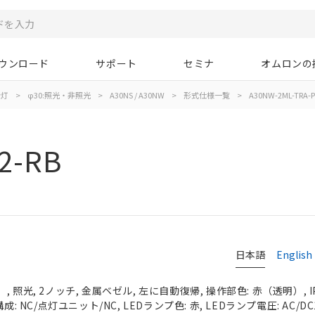
ウンロード
サポート
セミナ
オムロンの
示灯
>
φ30:照光・非照光
>
A30NS / A30NW
>
形式仕様一覧
>
A30NW-2ML-TRA-P
2-RB
日本語
English
 照光, 2ノッチ, 金属ベゼル, 左に自動復帰, 操作部色: 赤（透明）, IP
成: NC/点灯ユニット/NC, LEDランプ色: 赤, LEDランプ電圧: AC/DC