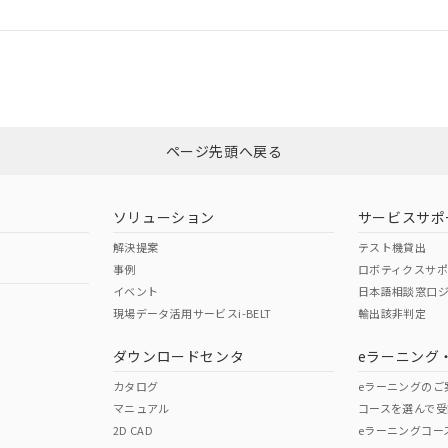
ログイン/会員登録
合状況については、「カスタマーサポートセンタ お客様相談室」または貴社
みください。
非含有証明書
※3
ページ先頭へ戻る
ダウンロードはこちら
ソリューション
サービスサポ
解決提案
テスト機貸出
事例
ロボティクスサ
イベント
日本語相談窓口
現場データ活用サービスi-BELT
輸出該非判定
I)
PBBs
PBDEs
DBP
ダウンロードセンタ
eラーニング
カタログ
eラーニングのご
マニュアル
コースを選んで受
O
O
O
2D CAD
eラーニングコー