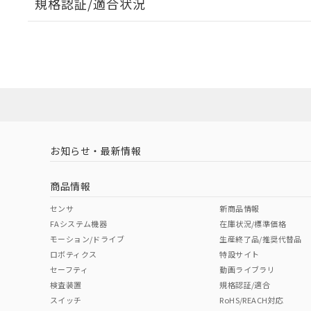
規格認証/適合状況
EU RoHS
注意事項・凡例
A30NW-2ML-TRA-P202-RBについての規格認証/適
営業員または販売店にお問い合わせください。
ダウンロードデータをご利用いただく前に、以下を必ずお読
対応状況
対応予定月
※1
※2
ソフトウェアの使用条件
対応済み
お知らせ・最新情報
中国 RoHS
注意事項・凡例
商品情報
中国 RoHS表
※1 ※2
センサ
新商品情報
FAシステム機器
在庫状況/標準価格
Pb
Hg
Cd
Cr(V
モーション/ドライブ
生産終了品/推奨代替品
ロボティクス
特設サイト
セーフティ
動画ライブラリ
検査装置
規格認証/適合
X
O
O
O
スイッチ
RoHS/REACH対応