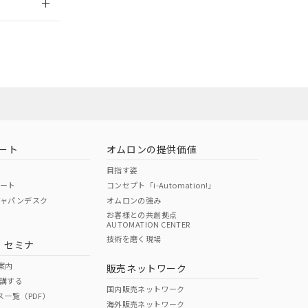
担当オムロン
お問い合わせ
ート
オムロンの提供価値
目指す姿
ポート
コンセプト「i-Automation!」
ジャパンデスク
オムロンの強み
お客様との共創拠点
AUTOMATION CENTER
DIBP
BBP
DEHP
環境保護
技術を磨く現場
・セミナ
使用期限
案内
販売ネットワーク
講する
O
O
O
10
国内販売ネットワーク
ス一覧（PDF）
海外販売ネットワーク