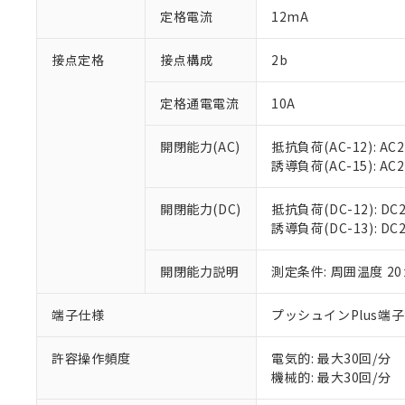
「○」：最大均質
定格電流
12mA
「×」：最大均質
本サービスは
当社は、これ
*EU RoHS指令（10物
「－」：未確認で
鉛(Pb) 1000ppm以下、
くものです。
う）を輸出ま
接点定格
接点構成
2b
記
説明
六価クロム(Cr(Ⅵ)) 1
当社制御機器
などの必要な
フタル酸ビス(2-エチルヘ
号
*中国RoHS10物質の基準値 
ル（DBP） 1000ppm
在庫状況およ
当社は規制貨
Pb(鉛) :1000ppm、 Hg
定格通電電流
10A
但し、RoHS指令で産
のであり、閲
ます。
Cr(Ⅵ)(六価クロム) : 
フタル酸エステル類の４
○
一定数以
DBP(フタル酸ジブチル) :
い。
当社は貴社製
DEHP(フタル酸ビス(2-エ
開閉能力(AC)
抵抗負荷(AC-12): AC24
正式な納期状
置等に一切使
誘導負荷(AC-15): AC24V
当社販売員に
※2 対応予定月
△
一定数に
当社は、貴社
オムロン制御
また当社は、
※2 環境保護使
在庫状況およ
部品在庫の切り替
たしません。
開閉能力(DC)
抵抗負荷(DC-12): DC24
－
在庫なし
す。
誘導負荷(DC-13): DC24
「ｅ」：有害物質
機器販売
マイパーツ機
「10」：通常の
ている必要が
味します。
開閉能力説明
測定条件: 周囲温度 2
空
受注生産
お客様が当ウ
※3 非含有証明
「－」：未確認で
白
が、当社の製
端子仕様
プッシュインPlus端
さい。
下記の非含有証明
※当社の共同
いる法人を指
許容操作頻度
電気的: 最大30回/分
EU RoHS指令（
機械的: 最大30回/分
51物質の非含有証
※本証明書は発行