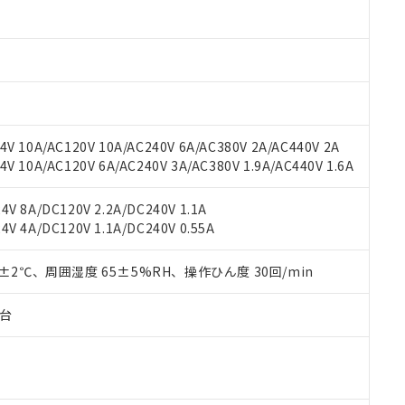
材料含有率が中国RoHSの基準値以下であることを示します。
材料含有率が中国RoHSの基準値を超えていることを示します。
、当社制御機器事業取扱商品の当社在庫状況および標準価格(税抜)
ら貴社製品のうち、外国為替および外国貿易法に定める商品（以下｢
質）：
す。当社販売部門へお問い合わせください。
 水銀(Hg) 1000ppm以下、 カドミウム(Cd) 100ppm以下、
たは国外への提供する場合は、日本国政府の輸出許可(または役務取
000ppm以下、ポリ臭化ビフェニル類(PBB) 1000ppm以下、ポリ臭化ジフェニルエーテル類(P
事業取扱商品の中には、本サービスの対象外となる商品もあること
手続きをとります。
キシル) (DEHP)(別名：DOP) 1000ppm以下、フタル酸ブチルベンジル（BBP） 100
(GB/T26572)：
以下、フタル酸ジイソブチル (DIBP) 1000ppm以下
び標準価格照会結果は、記載している更新日時点での社内データに
物を破棄する場合は、完全に破砕するなど、違法に輸出されないよ
(水銀) : 1000ppm、 Cd(カドミウム) : 100ppm、
業用監視および制御機器に対する適用除外項目は除く。
覧された時点での実際の在庫および標準価格とは異なる場合がある
1000ppm、 PBBs(ポリ臭化ビフェニル類) : 1000ppm、 PBDEs(ポリ臭化ジフェニルエーテル類
物質については閾値を超える意図的な使用がないことを確認しています。
上の在庫あり
 1000ppm、 DIBP(フタル酸ジイソブチル) : 1000ppm、 BBP(フタル酸ブチルベンジル) :
品を、核兵器、ミサイル、化学兵器、生物兵器またはその他武器並
チルヘキシル)) : 1000ppm
V 10A/AC120V 10A/AC240V 6A/AC380V 2A/AC440V 2A
況および標準価格はお客様のお取引先、またはお客様担当のオムロ
用いたしません。
 10A/AC120V 6A/AC240V 3A/AC380V 1.9A/AC440V 1.6A
ご相談ください。
は満たないが在庫あり
製品を第三者に販売する場合は、上記1、2および3の内容を当該第
機器販売店や当社販売拠点は「
販売ネットワーク
」をご確認くだ
販売先および販売に係わる関係者が違法に輸出するおそれがある場
用期限
び標準価格結果を当社の事前の承諾なく第三者に漏洩または開示し
え状況などにより、予定月が前後することがあります。
V 8A/DC120V 2.2A/DC240V 1.1A
(最新の在庫状況については、お客様のお取引先、またはお客様担当
V 4A/DC120V 1.1A/DC240V 0.55A
（10物質）のすべてが基準値以下であることを示します。
店・当社販売員にご確認ください)
能（部品リスト作成サービス）をご利用いただくには、I-Webメン
使用状況下において有害物質が外部に漏えいし、環境に深刻な影響を
あります。
0±2℃、周囲湿度 65±5%RH、操作ひん度 30回/min
機種、また在庫状況の情報を公開していない機種
ェブサイト上で当社にご登録された部品リストについて、当社およ
書ダウンロード
す。当社販売部門へお問い合わせください。
品・サービスに関するお客様との取引・商談に必要な範囲で利用す
合意する
キャンセル
子台
書をダウンロードすることができます。
利用者とは、
"個人情報の共同利用に関して"
の「1.共同利用者の
します。
10物質）の非含有証明書
明書（当社基準）
日時点で非含有を証明するもので、過去に遡って非含有を証明するも