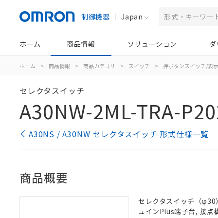
制御機器
Japan
ホーム
商品情報
ソリューション
ダ
ホーム
>
商品情報
>
商品カテゴリ
>
スイッチ
>
押ボタンスイッチ/表
セレクタスイッチ
A30NW-2ML-TRA-P20
A30NS / A30NW セレクタスイッチ 形式仕様一覧
商品概要
セレクタスイッチ（φ30）,
ュインPlus端子台, 接点構