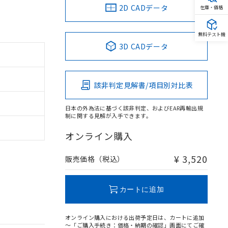
2D CADデータ
在庫・価格
無料テスト機
3D CADデータ
該非判定見解書/項目別対比表
日本の外為法に基づく該非判定、およびEAR再輸出規
制に関する見解が入手できます。
オンライン購入
¥ 3,520
販売価格（税込）
カートに追加
オンライン購入における出荷予定日は、カートに追加
～「ご購入手続き：価格・納期の確認」画面にてご確