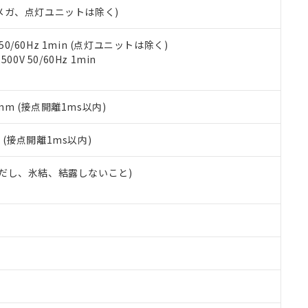
令のフタル酸エステル類４物質の対応では、対応完了までの期間は出
00Vメガ、点灯ユニットは除く)
備考欄に対応日を記載しておりました。
品への在庫切替を完了していることから、特段のことがない限り、20
 50/60Hz 1min (点灯ユニットは除く)
す。
0V 50/60Hz 1min
5mm (接点開離1ms以内)
2
(接点開離1ms以内)
 (ただし、氷結、結露しないこと)