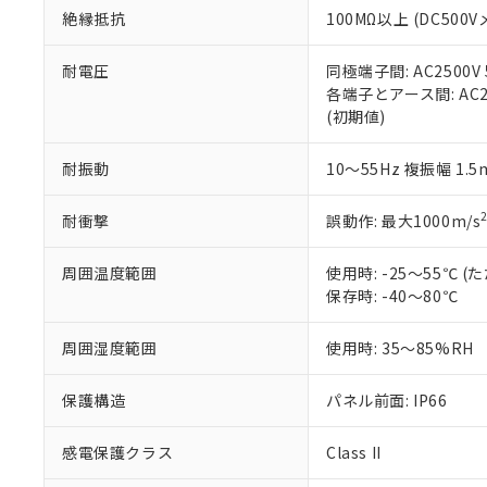
また、RoHS指
絶縁抵抗
100MΩ以上 (DC5
混在することから
既に当社にて対応
耐電圧
同極端子間: AC2500V
り割愛しておりま
各端子とアース間: AC250
(初期値)
耐振動
10～55Hz 複振幅 1.
耐衝撃
誤動作: 最大1000m/s
周囲温度範囲
使用時: -25～55℃
保存時: -40～80℃
周囲湿度範囲
使用時: 35～85%RH
保護構造
パネル前面: IP66
感電保護クラス
Class II