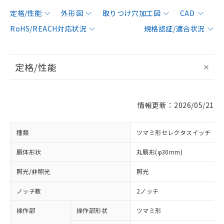
定格/性能
外形図
取りつけ穴加工図
CAD
RoHS/REACH対応状況
規格認証/適合状況
定格/性能
情報更新：2026/05/21
種類
ツマミ形セレクタスイッチ
胴体形状
丸胴形(φ30mm)
照光/非照光
照光
ノッチ数
2ノッチ
操作部
操作部形状
ツマミ形