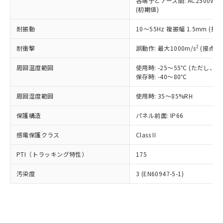
類(PBB) 1000ppm以下、ポリ臭化ジフェニルエーテル類
各端子とアース間: AC2500V 50/
Cr(Ⅵ)(六価クロム) : 1000ppm、 PBBs(ポリ臭化ビフェ
とります。
了承ください。
(PBDE) 1000ppm以下、フタル酸ビス(2-エチルヘキシ
○
一定数以上の在庫あり
ニル類) : 1000ppm、 PBDEs(ポリ臭化ジフェニルエーテ
(初期値)
当社は規制貨物を破棄する場合は、完
ル) (DEHP)(別名：DOP) 1000ppm以下、フタル酸ブチ
正式な納期状況および標準価格はお客
ル類) : 1000ppm、
ルベンジル（BBP） 1000ppm以下、フタル酸ジブチル
全に破砕するなど、違法に輸出されな
DBP(フタル酸ジブチル) : 1000ppm、 DIBP(フタル酸ジ
様のお取引先、またはお客様担当のオ
耐振動
10～55Hz 複振幅 1.5mm (接
（DBP） 1000ppm以下、フタル酸ジイソブチル
イソブチル) : 1000ppm、 BBP(フタル酸ブチルベンジ
△
一定数には満たないが在庫あり
いよう必要な手段を講じます。
ムロン制御機器販売店・当社販売員に
(DIBP) 1000ppm以下
ル) : 1000ppm、
当社は貴社製品を、核兵器、ミサイ
但し、RoHS指令で産業用監視および制御機器に対する
DEHP(フタル酸ビス(2-エチルヘキシル)) : 1000ppm
ご相談ください。
2
耐衝撃
誤動作: 最大1000m/s
(接点開
適用除外項目は除く。
ル、化学兵器、生物兵器またはその他
－
在庫なし(最新の在庫状況につ
オムロン制御機器販売店や当社販売拠
フタル酸エステル類の４物質については閾値を超える意
武器並びにこれらの製造装置等に一切
いては、お客様のお取引先、ま
周囲温度範囲
図的な使用がないことを確認しています。
使用時: -25～55℃ (ただし
点は「
販売ネットワーク
」をご確認
※2 環境保護使用期限
使用いたしません。
保存時: -40～80℃
たはお客様担当のオムロン制御
ください。
当社は、貴社製品を第三者に販売する
機器販売店・当社販売員にご確
在庫状況および標準価格結果を当社の
※2 対応予定月
「ｅ」：有害物質（10物質）のすべてが基
周囲湿度範囲
使用時: 35～85%RH
場合は、上記1、2および3の内容を当
認ください)
事前の承諾なく第三者に漏洩または開
準値以下であることを示します。
該第三者に通知します。また当社は、
示しないようお願いします。
保護構造
パネル前面: IP66
部品在庫の切り替え状況などにより、予定
「10」：通常の使用状況下において有害物
販売先および販売に係わる関係者が違
マイパーツ機能（部品リスト作成サー
空
受注生産機種、また在庫状況の
月が前後することがあります。
質が外部に漏えいし、環境に深刻な影響を
法に輸出するおそれがある場合は、取
ビス）をご利用いただくには、I-Web
白
情報を公開していない機種
感電保護クラス
Class II
及ぼさない年数を意味します。
り引きをいたしません。
メンバーズにご登録されている必要が
「－」：未確認です。当社販売部門へお問
あります。
PTI（トラッキング特性）
175
い合わせください。
お客様が当ウェブサイト上で当社にご
※3 非含有証明書ダウンロード
登録された部品リストについて、当社
汚染度
3 (EN60947-5-1)
および当社の共同利用者が、当社の製
下記の非含有証明書をダウンロードするこ
品・サービスに関するお客様との取
とができます。
合意する
キャンセル
引・商談に必要な範囲で利用すること
をご了承ください。
EU RoHS指令（10物質）の非含有証明書