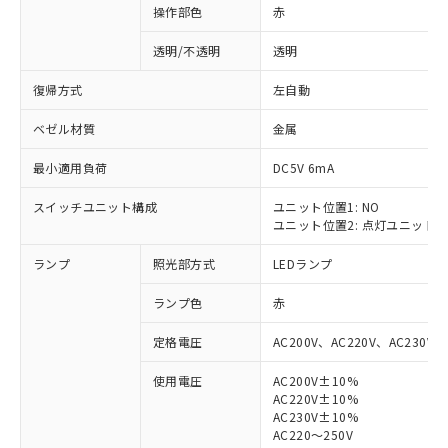
操作部色
赤
透明/不透明
透明
復帰方式
左自動
ベゼル材質
金属
最小適用負荷
DC5V 6mA
スイッチユニット構成
ユニット位置1: NO
ユニット位置2: 点灯ユニット
ランプ
照光部方式
LEDランプ
ランプ色
赤
定格電圧
AC200V、AC220V、AC230V、
使用電圧
AC200V±10%
AC220V±10%
※1 対応状況
AC230V±10%
AC220～250V