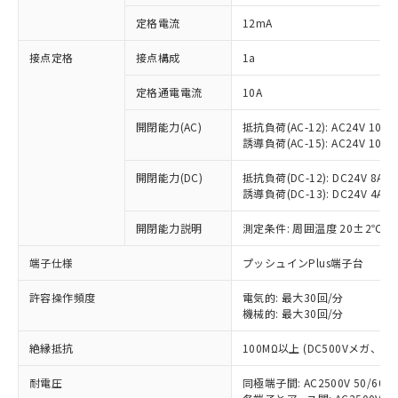
対応済み：EU RoHS指令（10物質）の
定格電流
12mA
非含有に対応した製品が提供可能な商品で
す。
接点定格
接点構成
1a
対応予定：EU RoHS指令（10物質）の非含
ご利用条件
有に対応した製品に切り替える予定のある
定格通電電流
10A
商品です。
対応予定なし：EU RoHS指令（10物質）の
開閉能力(AC)
抵抗負荷(AC-12): AC24V 10A/A
以下の条件をお読みいただき、同意のうえ
非含有に非対応の商品で、対応品を出す予
誘導負荷(AC-15): AC24V 10A/AC
ご利用ください。
定はありません。
調査・確認中：EU RoHS指令（10物質）の
開閉能力(DC)
抵抗負荷(DC-12): DC24V 8A/DC
本サービスは、当社制御機器事業取扱
※1 中国RoHS○×表
誘導負荷(DC-13): DC24V 4A/DC
非含有の対応状況を調査中または確認中の
商品の当社在庫状況および標準価格
商品です。
(税抜)を提供させていただくもので
開閉能力説明
測定条件: 周囲温度 20±2℃、
「○」：最大均質材料含有率が中国RoHSの
非該当品：ライセンス料など無形物で、有
す。
基準値以下であることを示します。
害物質有無と関係のない商品です。
当社制御機器事業取扱商品の中には、
端子仕様
プッシュインPlus端子台
「×」：最大均質材料含有率が中国RoHSの
仕入先様の事情により、非含有部品として
本サービスの対象外となる商品もある
基準値を超えていることを示します。
いたものが、含有品と判明した場合などや
当社は、これら貴社製品のうち、外国
ことをご了承ください。
許容操作頻度
電気的: 最大30回/分
「－」：未確認です。当社販売部門へお問
むを得ず変更することがあります。
為替および外国貿易法に定める商品
機械的: 最大30回/分
在庫状況および標準価格照会結果は、
い合わせください。
（以下｢規制貨物等」という）を輸出
記載している更新日時点での社内デー
*EU RoHS指令（10物質）：
または国外への提供する場合は、日本
絶縁抵抗
100MΩ以上 (DC500Vメガ、
記
タに基づき作成されるものであり、閲
説明
鉛(Pb) 1000ppm以下、 水銀(Hg) 1000ppm以下、 カド
*中国RoHS10物質の基準値 (GB/T26572)：
国政府の輸出許可(または役務取引許
号
覧された時点での実際の在庫および標
ミウム(Cd) 100ppm以下、
Pb(鉛) :1000ppm、 Hg(水銀) : 1000ppm、 Cd(カドミウ
耐電圧
同極端子間: AC2500V 50/60
可)を取得するなどの必要な手続きを
六価クロム(Cr(Ⅵ)) 1000ppm以下、ポリ臭化ビフェニル
ム) : 100ppm、
準価格とは異なる場合があることをご