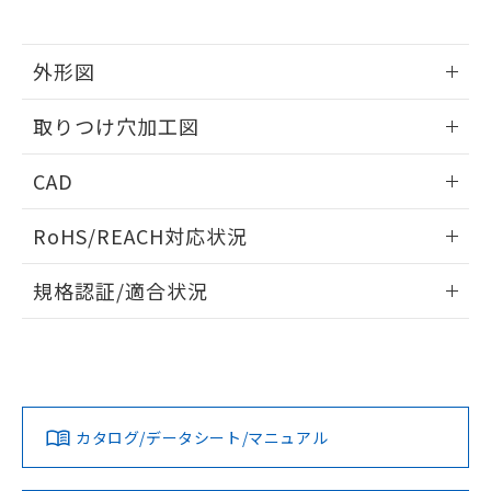
※当社の共同利用者とは、
"個人情報
51物質の非含有証明書（当社基準）
の共同利用に関して"
の「1.共同利
※本証明書は発行日時点で非含有を証明す
用者の範囲」に記載されている法人を
るもので、過去に遡って非含有を証明する
外形図
指します。
ものではありません。
情報更新：2026/05/21
また、RoHS指令のフタル酸エステル類４
取りつけ穴加工図
物質の対応では、対応完了までの期間は出
荷製品に未対応品が混在することから備考
情報更新：2026/05/21
CAD
欄に対応日を記載しておりました。
既に当社にて対応品への在庫切替を完了
ログイン/会員登録いただくと、CADデータをダウンロー
していることから、特段のことがない限
RoHS/REACH対応状況
ドすることができます。
り、2022年1月12日より割愛しておりま
す。
情報更新：2026/7/29
規格認証/適合状況
ログイン/会員登録
EU RoHS
注意事項・凡例
A30NW-2ML-TRA-P100-REについての規格認証/適合状況に
ついては、「カスタマーサポートセンタ お客様相談室」また
は貴社担当オムロン営業員または販売店にお問い合わせくだ
対応状況
対応予定月
※1
※2
さい。
ダウンロードデータをご利用いただく前に、以下を必ずお読
みください。
カタログ/データシート/マニュアル
対応済み
ソフトウェアの使用条件
お問い合わせ