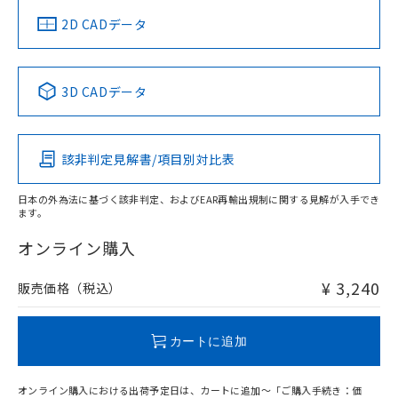
中国 RoHS
注意事項・凡例
2D CADデータ
中国 RoHS表
※1 ※2
3D CADデータ
Pb
Hg
Cd
Cr(VI)
該非判定見解書/項目別対比表
O
O
O
O
日本の外為法に基づく該非判定、およびEAR再輸出規制に関する見解が入手でき
ます。
"対応済み"や非含有の記載がされた商品であっても、流通
在庫等で未対応品が混在する可能性があります。
オンライン購入
非含有品が必要な際は、弊社営業部門もしくは販売店へお
問い合わせください。
¥ 3,240
販売価格（税込）
この製品のRoHS/REACH対応状況ページへ
カートに追加
オンライン購入における出荷予定日は、カートに追加～「ご購入手続き：価