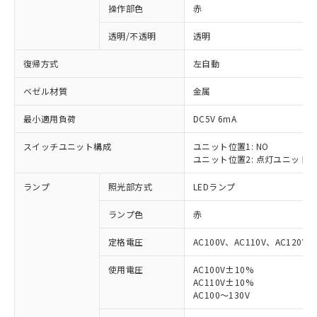
操作部色
赤
透明/不透明
透明
復帰方式
左自動
ベゼル材質
金属
最小適用負荷
DC5V 6mA
スイッチユニット構成
ユニット位置1: NO
ユニット位置2: 点灯ユニット
ランプ
照光部方式
LEDランプ
ランプ色
赤
定格電圧
AC100V、AC110V、AC120V
使用電圧
AC100V±10%
AC110V±10%
※1 対応状況
AC100～130V