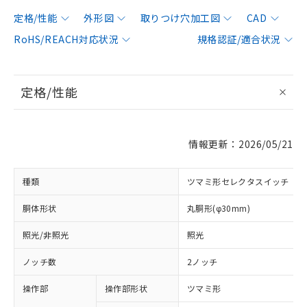
定格/性能
外形図
取りつけ穴加工図
CAD
RoHS/REACH対応状況
規格認証/適合状況
定格/性能
情報更新：2026/05/21
種類
ツマミ形セレクタスイッチ
胴体形状
丸胴形(φ30mm)
照光/非照光
照光
ノッチ数
2ノッチ
操作部
操作部形状
ツマミ形