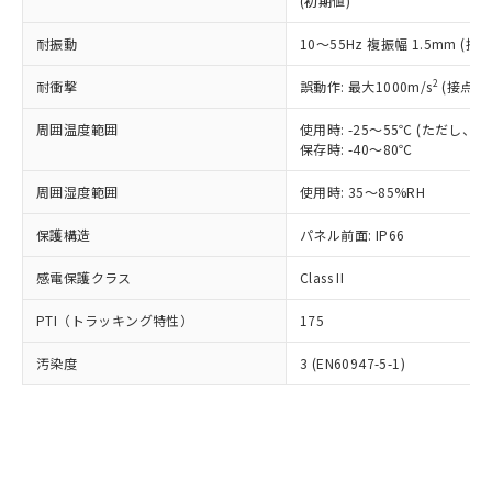
(初期値)
了承ください。
(PBDE) 1000ppm以下、フタル酸ビス(2-エチルヘキシ
○
一定数以上の在庫あり
ニル類) : 1000ppm、 PBDEs(ポリ臭化ジフェニルエーテ
当社は規制貨物を破棄する場合は、完
ル) (DEHP)(別名：DOP) 1000ppm以下、フタル酸ブチ
正式な納期状況および標準価格はお客
ル類) : 1000ppm、
ルベンジル（BBP） 1000ppm以下、フタル酸ジブチル
全に破砕するなど、違法に輸出されな
耐振動
DBP(フタル酸ジブチル) : 1000ppm、 DIBP(フタル酸ジ
10～55Hz 複振幅 1.5mm (接
様のお取引先、またはお客様担当のオ
（DBP） 1000ppm以下、フタル酸ジイソブチル
イソブチル) : 1000ppm、 BBP(フタル酸ブチルベンジ
△
一定数には満たないが在庫あり
いよう必要な手段を講じます。
ムロン制御機器販売店・当社販売員に
(DIBP) 1000ppm以下
ル) : 1000ppm、
2
耐衝撃
誤動作: 最大1000m/s
(接点開
当社は貴社製品を、核兵器、ミサイ
但し、RoHS指令で産業用監視および制御機器に対する
DEHP(フタル酸ビス(2-エチルヘキシル)) : 1000ppm
ご相談ください。
適用除外項目は除く。
ル、化学兵器、生物兵器またはその他
－
在庫なし(最新の在庫状況につ
オムロン制御機器販売店や当社販売拠
フタル酸エステル類の４物質については閾値を超える意
周囲温度範囲
使用時: -25～55℃ (ただし
武器並びにこれらの製造装置等に一切
いては、お客様のお取引先、ま
図的な使用がないことを確認しています。
点は「
販売ネットワーク
」をご確認
保存時: -40～80℃
※2 環境保護使用期限
使用いたしません。
たはお客様担当のオムロン制御
ください。
当社は、貴社製品を第三者に販売する
機器販売店・当社販売員にご確
在庫状況および標準価格結果を当社の
周囲湿度範囲
使用時: 35～85%RH
※2 対応予定月
「ｅ」：有害物質（10物質）のすべてが基
場合は、上記1、2および3の内容を当
認ください)
事前の承諾なく第三者に漏洩または開
準値以下であることを示します。
該第三者に通知します。また当社は、
示しないようお願いします。
保護構造
パネル前面: IP66
部品在庫の切り替え状況などにより、予定
「10」：通常の使用状況下において有害物
販売先および販売に係わる関係者が違
マイパーツ機能（部品リスト作成サー
空
受注生産機種、また在庫状況の
月が前後することがあります。
質が外部に漏えいし、環境に深刻な影響を
法に輸出するおそれがある場合は、取
感電保護クラス
Class II
ビス）をご利用いただくには、I-Web
白
情報を公開していない機種
及ぼさない年数を意味します。
り引きをいたしません。
メンバーズにご登録されている必要が
「－」：未確認です。当社販売部門へお問
PTI（トラッキング特性）
175
あります。
い合わせください。
お客様が当ウェブサイト上で当社にご
※3 非含有証明書ダウンロード
汚染度
3 (EN60947-5-1)
登録された部品リストについて、当社
および当社の共同利用者が、当社の製
下記の非含有証明書をダウンロードするこ
品・サービスに関するお客様との取
とができます。
合意する
キャンセル
引・商談に必要な範囲で利用すること
をご了承ください。
EU RoHS指令（10物質）の非含有証明書
※当社の共同利用者とは、
"個人情報