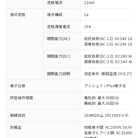
対応済み：EU RoHS指令（10物質）の
定格電流
12mA
非含有に対応した製品が提供可能な商品で
す。
接点定格
接点構成
1a
対応予定：EU RoHS指令（10物質）の非含
ご利用条件
有に対応した製品に切り替える予定のある
定格通電電流
10A
商品です。
開閉能力(AC)
抵抗負荷(AC-12): AC24V 10A/A
対応予定なし：EU RoHS指令（10物質）の
以下の条件をお読みいただき、同意のうえ
誘導負荷(AC-15): AC24V 10A/AC
非含有に非対応の商品で、対応品を出す予
ご利用ください。
定はありません。
開閉能力(DC)
抵抗負荷(DC-12): DC24V 8A/DC
調査・確認中：EU RoHS指令（10物質）の
本サービスは、当社制御機器事業取扱
誘導負荷(DC-13): DC24V 4A/DC
※1 中国RoHS○×表
非含有の対応状況を調査中または確認中の
商品の当社在庫状況および標準価格
商品です。
開閉能力説明
測定条件: 周囲温度 20±2℃、
(税抜)を提供させていただくもので
「○」：最大均質材料含有率が中国RoHSの
非該当品：ライセンス料など無形物で、有
す。
基準値以下であることを示します。
害物質有無と関係のない商品です。
端子仕様
プッシュインPlus端子台
当社制御機器事業取扱商品の中には、
「×」：最大均質材料含有率が中国RoHSの
仕入先様の事情により、非含有部品として
本サービスの対象外となる商品もある
基準値を超えていることを示します。
いたものが、含有品と判明した場合などや
許容操作頻度
電気的: 最大30回/分
当社は、これら貴社製品のうち、外国
ことをご了承ください。
「－」：未確認です。当社販売部門へお問
機械的: 最大30回/分
むを得ず変更することがあります。
為替および外国貿易法に定める商品
在庫状況および標準価格照会結果は、
い合わせください。
（以下｢規制貨物等」という）を輸出
記載している更新日時点での社内デー
絶縁抵抗
100MΩ以上 (DC500Vメガ、
*EU RoHS指令（10物質）：
または国外への提供する場合は、日本
記
タに基づき作成されるものであり、閲
説明
鉛(Pb) 1000ppm以下、 水銀(Hg) 1000ppm以下、 カド
*中国RoHS10物質の基準値 (GB/T26572)：
国政府の輸出許可(または役務取引許
号
覧された時点での実際の在庫および標
ミウム(Cd) 100ppm以下、
耐電圧
Pb(鉛) :1000ppm、 Hg(水銀) : 1000ppm、 Cd(カドミウ
同極端子間: AC2500V 50/60
可)を取得するなどの必要な手続きを
六価クロム(Cr(Ⅵ)) 1000ppm以下、ポリ臭化ビフェニル
ム) : 100ppm、
準価格とは異なる場合があることをご
各端子とアース間: AC2500V 50/
類(PBB) 1000ppm以下、ポリ臭化ジフェニルエーテル類
Cr(Ⅵ)(六価クロム) : 1000ppm、 PBBs(ポリ臭化ビフェ
とります。