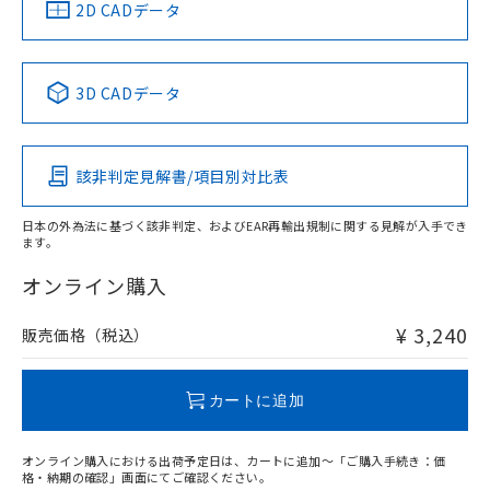
中国 RoHS
注意事項・凡例
2D CADデータ
中国 RoHS表
※1 ※2
3D CADデータ
Pb
Hg
Cd
Cr(VI)
該非判定見解書/項目別対比表
O
O
O
O
日本の外為法に基づく該非判定、およびEAR再輸出規制に関する見解が入手でき
ます。
"対応済み"や非含有の記載がされた商品であっても、流通
在庫等で未対応品が混在する可能性があります。
オンライン購入
非含有品が必要な際は、弊社営業部門もしくは販売店へお
問い合わせください。
¥ 3,240
販売価格（税込）
この製品のRoHS/REACH対応状況ページへ
カートに追加
オンライン購入における出荷予定日は、カートに追加～「ご購入手続き：価
格・納期の確認」画面にてご確認ください。