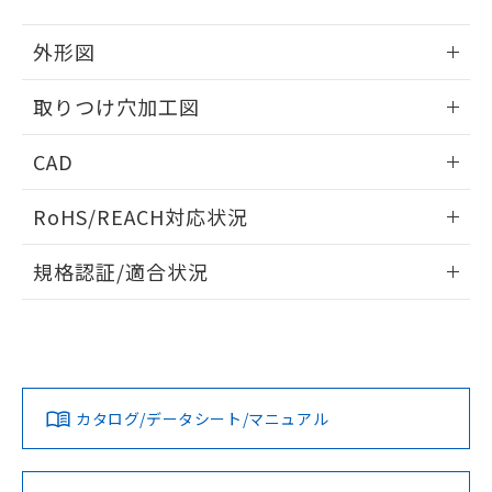
51物質の非含有証明書（当社基準）
の共同利用に関して"
の「1.共同利
※本証明書は発行日時点で非含有を証明す
用者の範囲」に記載されている法人を
外形図
るもので、過去に遡って非含有を証明する
指します。
ものではありません。
情報更新：2026/05/21
取りつけ穴加工図
また、RoHS指令のフタル酸エステル類４
物質の対応では、対応完了までの期間は出
情報更新：2026/05/21
荷製品に未対応品が混在することから備考
CAD
欄に対応日を記載しておりました。
既に当社にて対応品への在庫切替を完了
ログイン/会員登録いただくと、CADデータをダウンロー
RoHS/REACH対応状況
していることから、特段のことがない限
ドすることができます。
り、2022年1月12日より割愛しておりま
情報更新：2026/7/29
す。
規格認証/適合状況
ログイン/会員登録
EU RoHS
注意事項・凡例
A30NW-2ML-TRA-P100-RDについての規格認証/適合状況に
ついては、「カスタマーサポートセンタ お客様相談室」また
は貴社担当オムロン営業員または販売店にお問い合わせくだ
対応状況
対応予定月
※1
※2
さい。
ダウンロードデータをご利用いただく前に、以下を必ずお読
みください。
カタログ/データシート/マニュアル
対応済み
ソフトウェアの使用条件
お問い合わせ