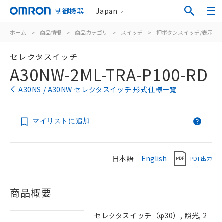
制御機器
Japan
ホーム
>
商品情報
>
商品カテゴリ
>
スイッチ
>
押ボタンスイッチ/表示灯
セレクタスイッチ
A30NW-2ML-TRA-P100-RD
A30NS / A30NW セレクタスイッチ 形式仕様一覧
マイリストに追加
日本語
English
PDF出力
商品概要
セレクタスイッチ（φ30）, 照光, 2