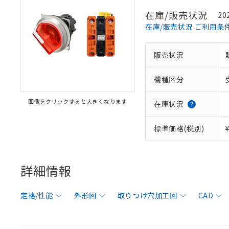
在庫/販売状況
20
在庫/販売状況 ご利用条
販売状況
機種区分
画像をクリックすると大きくなります
在庫状況
標準価格(税別)
詳細情報
定格/性能
外形図
取りつけ穴加工図
CAD