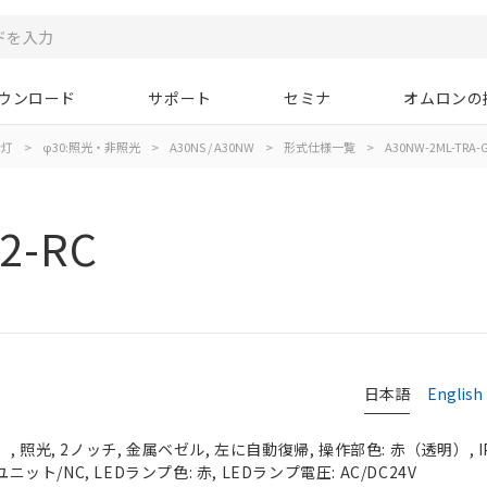
ウンロード
サポート
セミナ
オムロンの
示灯
>
φ30:照光・非照光
>
A30NS / A30NW
>
形式仕様一覧
>
A30NW-2ML-TRA-G
2-RC
日本語
English
 照光, 2ノッチ, 金属ベゼル, 左に自動復帰, 操作部色: 赤（透明）, IP
ニット/NC, LEDランプ色: 赤, LEDランプ電圧: AC/DC24V