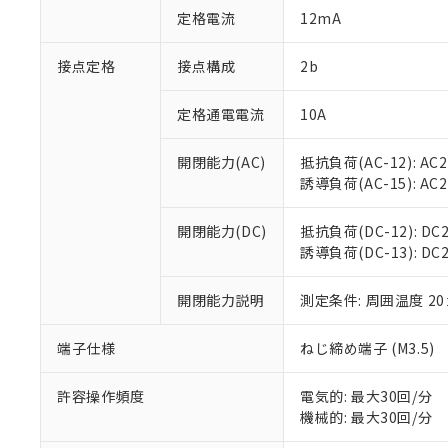
「○」：最大均質
定格電流
12mA
「×」：最大均質
本サービスは
当社は、これ
*EU RoHS指令（10物
「－」：未確認で
鉛(Pb) 1000ppm以下、
くものです。
う）を輸出ま
接点定格
接点構成
2b
記
説明
六価クロム(Cr(Ⅵ)) 1
当社制御機器
などの必要な
フタル酸ビス(2-エチルヘ
号
*中国RoHS10物質の基準値 
ル（DBP） 1000ppm
在庫状況およ
当社は規制貨
Pb(鉛) :1000ppm、 Hg
定格通電電流
10A
但し、RoHS指令で産
のであり、閲
ます。
Cr(Ⅵ)(六価クロム) : 
フタル酸エステル類の４
○
一定数以
DBP(フタル酸ジブチル) :
い。
当社は貴社製
DEHP(フタル酸ビス(2-エ
開閉能力(AC)
抵抗負荷(AC-12): AC24
正式な納期状
置等に一切使
誘導負荷(AC-15): AC24V
当社販売員に
※2 対応予定月
△
一定数に
当社は、貴社
オムロン制御
また当社は、
※2 環境保護使
在庫状況およ
部品在庫の切り替
たしません。
開閉能力(DC)
抵抗負荷(DC-12): DC24
－
在庫なし
す。
誘導負荷(DC-13): DC24
「ｅ」：有害物質
機器販売
マイパーツ機
「10」：通常の
ている必要が
味します。
開閉能力説明
測定条件: 周囲温度 2
空
受注生産
お客様が当ウ
※3 非含有証明
「－」：未確認で
白
が、当社の製
端子仕様
ねじ締め端子 (M3.5)
さい。
下記の非含有証明
※当社の共同
いる法人を指
許容操作頻度
電気的: 最大30回/分
EU RoHS指令（
機械的: 最大30回/分
51物質の非含有証
※本証明書は発行