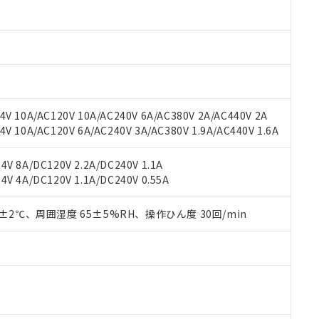
材料含有率が中国RoHSの基準値以下であることを示します。
材料含有率が中国RoHSの基準値を超えていることを示します。
、当社制御機器事業取扱商品の当社在庫状況および標準価格(税抜)
ら貴社製品のうち、外国為替および外国貿易法に定める商品（以下｢
質）：
す。当社販売部門へお問い合わせください。
 水銀(Hg) 1000ppm以下、 カドミウム(Cd) 100ppm以下、
たは国外への提供する場合は、日本国政府の輸出許可(または役務取
000ppm以下、ポリ臭化ビフェニル類(PBB) 1000ppm以下、ポリ臭化ジフェニルエーテル類(P
事業取扱商品の中には、本サービスの対象外となる商品もあること
手続きをとります。
キシル) (DEHP)(別名：DOP) 1000ppm以下、フタル酸ブチルベンジル（BBP） 100
(GB/T26572)：
以下、フタル酸ジイソブチル (DIBP) 1000ppm以下
び標準価格照会結果は、記載している更新日時点での社内データに
物を破棄する場合は、完全に破砕するなど、違法に輸出されないよ
(水銀) : 1000ppm、 Cd(カドミウム) : 100ppm、
業用監視および制御機器に対する適用除外項目は除く。
覧された時点での実際の在庫および標準価格とは異なる場合がある
1000ppm、 PBBs(ポリ臭化ビフェニル類) : 1000ppm、 PBDEs(ポリ臭化ジフェニルエーテル類
物質については閾値を超える意図的な使用がないことを確認しています。
上の在庫あり
 1000ppm、 DIBP(フタル酸ジイソブチル) : 1000ppm、 BBP(フタル酸ブチルベンジル) :
品を、核兵器、ミサイル、化学兵器、生物兵器またはその他武器並
チルヘキシル)) : 1000ppm
V 10A/AC120V 10A/AC240V 6A/AC380V 2A/AC440V 2A
況および標準価格はお客様のお取引先、またはお客様担当のオムロ
用いたしません。
 10A/AC120V 6A/AC240V 3A/AC380V 1.9A/AC440V 1.6A
ご相談ください。
は満たないが在庫あり
製品を第三者に販売する場合は、上記1、2および3の内容を当該第
機器販売店や当社販売拠点は「
販売ネットワーク
」をご確認くだ
販売先および販売に係わる関係者が違法に輸出するおそれがある場
用期限
び標準価格結果を当社の事前の承諾なく第三者に漏洩または開示し
え状況などにより、予定月が前後することがあります。
V 8A/DC120V 2.2A/DC240V 1.1A
(最新の在庫状況については、お客様のお取引先、またはお客様担当
V 4A/DC120V 1.1A/DC240V 0.55A
（10物質）のすべてが基準値以下であることを示します。
店・当社販売員にご確認ください)
能（部品リスト作成サービス）をご利用いただくには、I-Webメン
使用状況下において有害物質が外部に漏えいし、環境に深刻な影響を
あります。
0±2℃、周囲湿度 65±5%RH、操作ひん度 30回/min
機種、また在庫状況の情報を公開していない機種
ェブサイト上で当社にご登録された部品リストについて、当社およ
書ダウンロード
す。当社販売部門へお問い合わせください。
品・サービスに関するお客様との取引・商談に必要な範囲で利用す
合意する
キャンセル
書をダウンロードすることができます。
利用者とは、
"個人情報の共同利用に関して"
の「1.共同利用者の
します。
10物質）の非含有証明書
明書（当社基準）
日時点で非含有を証明するもので、過去に遡って非含有を証明するも