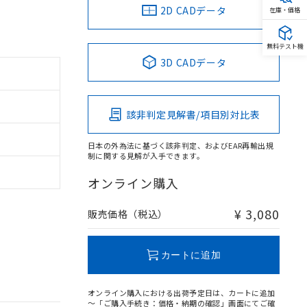
2D CADデータ
在庫・価格
無料テスト機
3D CADデータ
該非判定見解書/項目別対比表
日本の外為法に基づく該非判定、およびEAR再輸出規
制に関する見解が入手できます。
オンライン購入
¥ 3,080
販売価格（税込）
カートに追加
オンライン購入における出荷予定日は、カートに追加
～「ご購入手続き：価格・納期の確認」画面にてご確