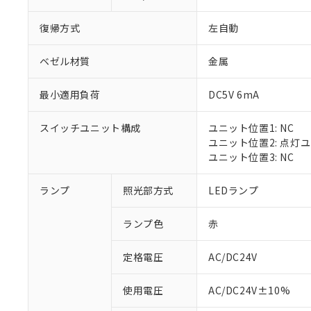
復帰方式
左自動
ベゼル材質
金属
最小適用負荷
DC5V 6mA
スイッチユニット構成
ユニット位置1: NC
ユニット位置2: 点灯
ユニット位置3: NC
※1 対応状況
ランプ
照光部方式
LEDランプ
対応済み：EU
ランプ色
赤
対応予定：EU R
対応予定なし：EU
定格電圧
AC/DC24V
調査・確認中：EU
ご利用条件
非該当品：ライセ
※1 中国RoHS
使用電圧
AC/DC24V±10%
仕入先様の事情に
があります。
以下の条件をお読