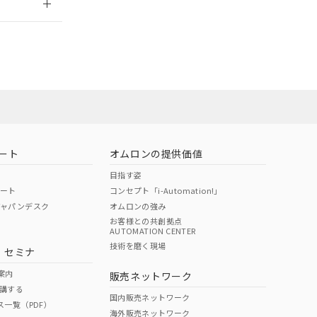
担当オムロン
お問い合わせ
ート
オムロンの提供価値
目指す姿
ポート
コンセプト「i-Automation!」
ジャパンデスク
オムロンの強み
お客様との共創拠点
AUTOMATION CENTER
DIBP
BBP
DEHP
環境保護
技術を磨く現場
・セミナ
使用期限
案内
販売ネットワーク
講する
O
O
O
10
国内販売ネットワーク
ス一覧（PDF）
海外販売ネットワーク