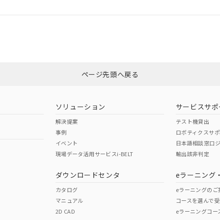
ログイン/会員登録
合状況については、「カスタマーサポートセンタ お客様相談室」または貴社
みください。
非含有証明書
※3
ページ先頭へ戻る
ダウンロードはこちら
ソリューション
サービスサポ
解決提案
テスト機貸出
事例
ロボティクスサ
イベント
日本語相談窓口
現場データ活用サービスi-BELT
輸出該非判定
I)
PBBs
PBDEs
DBP
ダウンロードセンタ
eラーニング
カタログ
eラーニングのご
マニュアル
コースを選んで受
O
O
O
2D CAD
eラーニングコー