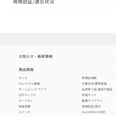
規格認証/適合状況
EU RoHS
注意事項・凡例
A30NW-2ML-TRA-G202-RCについての規格認証/適
営業員または販売店にお問い合わせください。
ダウンロードデータをご利用いただく前に、以下を必ずお読
対応状況
対応予定月
※1
※2
ソフトウェアの使用条件
対応済み
お知らせ・最新情報
中国 RoHS
注意事項・凡例
商品情報
中国 RoHS表
※1 ※2
センサ
新商品情報
FAシステム機器
在庫状況/標準価格
Pb
Hg
Cd
Cr(V
モーション/ドライブ
生産終了品/推奨代替品
ロボティクス
特設サイト
セーフティ
動画ライブラリ
検査装置
規格認証/適合
X
O
O
O
スイッチ
RoHS/REACH対応