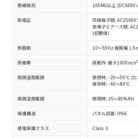
また、RoHS指
絶縁抵抗
100MΩ以上 (DC5
混在することから
既に当社にて対応
耐電圧
同極端子間: AC2500V
り割愛しておりま
各端子とアース間: AC250
(初期値)
耐振動
10～55Hz 複振幅 1.
耐衝撃
誤動作: 最大1000m/s
周囲温度範囲
使用時: -25～55℃
保存時: -40～80℃
周囲湿度範囲
使用時: 35～85%RH
保護構造
パネル前面: IP66
感電保護クラス
Class II