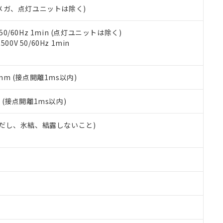
令のフタル酸エステル類４物質の対応では、対応完了までの期間は出
00Vメガ、点灯ユニットは除く)
備考欄に対応日を記載しておりました。
品への在庫切替を完了していることから、特段のことがない限り、20
 50/60Hz 1min (点灯ユニットは除く)
す。
0V 50/60Hz 1min
5mm (接点開離1ms以内)
2
(接点開離1ms以内)
 (ただし、氷結、結露しないこと)