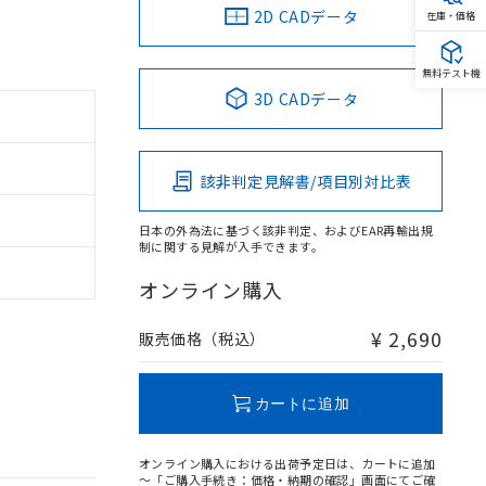
2D CADデータ
在庫・価格
無料テスト機
3D CADデータ
該非判定見解書/項目別対比表
日本の外為法に基づく該非判定、およびEAR再輸出規
制に関する見解が入手できます。
オンライン購入
¥ 2,690
販売価格（税込）
カートに追加
オンライン購入における出荷予定日は、カートに追加
～「ご購入手続き：価格・納期の確認」画面にてご確