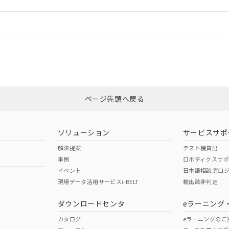
情報更新：
ログイン/会員登録
合状況については、「カスタマーサポートセンタ お客様相談室」または貴社
みください。
非含有証明書
※3
ページ先頭へ戻る
ダウンロードはこちら
ソリューション
サービスサポ
解決提案
テスト機貸出
事例
ロボティクスサ
イベント
日本語相談窓口
現場データ活用サービスi-BELT
輸出該非判定
I)
PBBs
PBDEs
DBP
ダウンロードセンタ
eラーニング
カタログ
eラーニングのご