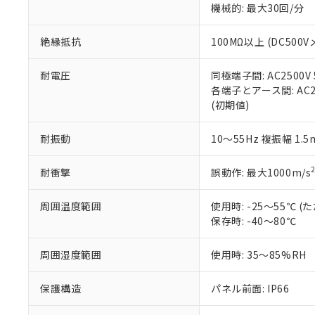
機械的: 最大30回/分
※本証明書は発行
また、RoHS指
混在することから
絶縁抵抗
100MΩ以上 (DC5
既に当社にて対応
り割愛しておりま
耐電圧
同極端子間: AC2500V
各端子とアース間: AC250
(初期値)
耐振動
10～55Hz 複振幅 1.
耐衝撃
誤動作: 最大1000m/s
周囲温度範囲
使用時: -25～55℃
保存時: -40～80℃
周囲湿度範囲
使用時: 35～85%RH
保護構造
パネル前面: IP66