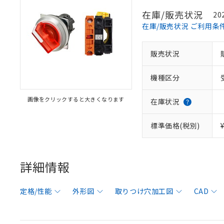
在庫/販売状況
20
在庫/販売状況 ご利用条
販売状況
機種区分
画像をクリックすると大きくなります
在庫状況
標準価格(税別)
詳細情報
定格/性能
外形図
取りつけ穴加工図
CAD