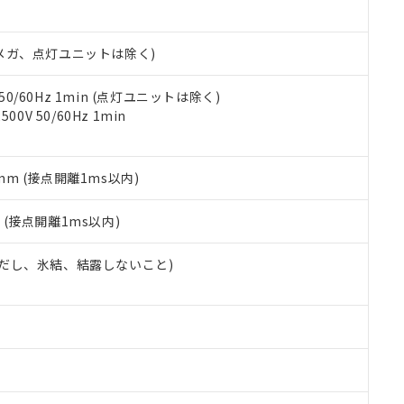
日時点で非含有を証明するもので、過去に遡って非含有を証明するも
令のフタル酸エステル類４物質の対応では、対応完了までの期間は出
備考欄に対応日を記載しておりました。
00Vメガ、点灯ユニットは除く)
品への在庫切替を完了していることから、特段のことがない限り、20
す。
 50/60Hz 1min (点灯ユニットは除く)
0V 50/60Hz 1min
5mm (接点開離1ms以内)
2
(接点開離1ms以内)
 (ただし、氷結、結露しないこと)