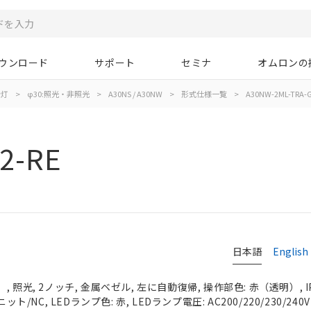
ウンロード
サポート
セミナ
オムロンの
示灯
>
φ30:照光・非照光
>
A30NS / A30NW
>
形式仕様一覧
>
A30NW-2ML-TRA-G
2-RE
日本語
English
 照光, 2ノッチ, 金属ベゼル, 左に自動復帰, 操作部色: 赤（透明）, IP
ット/NC, LEDランプ色: 赤, LEDランプ電圧: AC200/220/230/240V