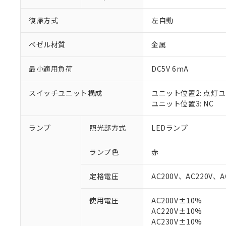
復帰方式
左自動
ベゼル材質
金属
最小適用負荷
DC5V 6mA
スイッチユニット構成
ユニット位置2: 点灯
ユニット位置3: NC
ランプ
照光部方式
LEDランプ
※1 対応状況
ランプ色
赤
対応済み：EU
定格電圧
AC200V、AC220V、A
対応予定：EU R
対応予定なし：EU
使用電圧
AC200V±10%
調査・確認中：EU
ご利用条件
AC220V±10%
非該当品：ライセ
※1 中国RoHS
AC230V±10%
仕入先様の事情に