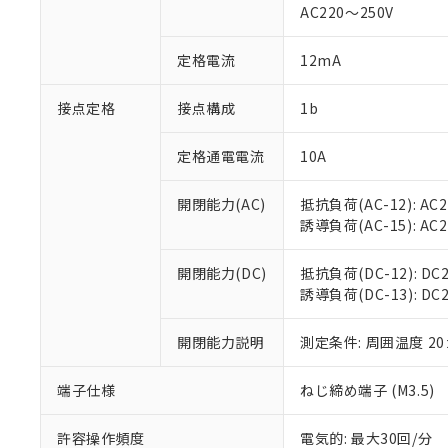
AC220～250V
があります。
以下の条件をお読
「○」：最大均質
「×」：最大均質
本サービスは
当社は、これ
定格電流
12mA
*EU RoHS指令（10物
「－」：未確認で
鉛(Pb) 1000ppm以下、
くものです。
う）を輸出ま
記
説明
六価クロム(Cr(Ⅵ)) 1
当社制御機器
などの必要な
フタル酸ビス(2-エチルヘ
接点定格
接点構成
1b
号
*中国RoHS10物質の基準値 
ル（DBP） 1000ppm
在庫状況およ
当社は規制貨
Pb(鉛) :1000ppm、 Hg
但し、RoHS指令で産
のであり、閲
ます。
Cr(Ⅵ)(六価クロム) : 
フタル酸エステル類の４
定格通電電流
10A
○
一定数以
DBP(フタル酸ジブチル) :
い。
当社は貴社製
DEHP(フタル酸ビス(2-エ
正式な納期状
置等に一切使
開閉能力(AC)
抵抗負荷(AC-12): AC24
当社販売員に
※2 対応予定月
△
一定数に
当社は、貴社
誘導負荷(AC-15): AC24V
オムロン制御
また当社は、
※2 環境保護使
在庫状況およ
部品在庫の切り替
たしません。
－
在庫なし
す。
開閉能力(DC)
抵抗負荷(DC-12): DC24
「ｅ」：有害物質
機器販売
マイパーツ機
誘導負荷(DC-13): DC24
「10」：通常の
ている必要が
味します。
空
受注生産
お客様が当ウ
※3 非含有証明
「－」：未確認で
開閉能力説明
測定条件: 周囲温度 2
白
が、当社の製
さい。
下記の非含有証明
端子仕様
ねじ締め端子 (M3.5)
※当社の共同
いる法人を指
EU RoHS指令（
許容操作頻度
電気的: 最大30回/分
51物質の非含有証