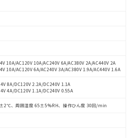
みいただき、同意のうえご利用ください。
材料含有率が中国RoHSの基準値以下であることを示します。
材料含有率が中国RoHSの基準値を超えていることを示します。
、当社制御機器事業取扱商品の当社在庫状況および標準価格(税抜)
ら貴社製品のうち、外国為替および外国貿易法に定める商品（以下｢
質）：
す。当社販売部門へお問い合わせください。
 水銀(Hg) 1000ppm以下、 カドミウム(Cd) 100ppm以下、
たは国外への提供する場合は、日本国政府の輸出許可(または役務取
000ppm以下、ポリ臭化ビフェニル類(PBB) 1000ppm以下、ポリ臭化ジフェニルエーテル類(P
事業取扱商品の中には、本サービスの対象外となる商品もあること
手続きをとります。
キシル) (DEHP)(別名：DOP) 1000ppm以下、フタル酸ブチルベンジル（BBP） 100
(GB/T26572)：
以下、フタル酸ジイソブチル (DIBP) 1000ppm以下
び標準価格照会結果は、記載している更新日時点での社内データに
物を破棄する場合は、完全に破砕するなど、違法に輸出されないよ
(水銀) : 1000ppm、 Cd(カドミウム) : 100ppm、
業用監視および制御機器に対する適用除外項目は除く。
覧された時点での実際の在庫および標準価格とは異なる場合がある
1000ppm、 PBBs(ポリ臭化ビフェニル類) : 1000ppm、 PBDEs(ポリ臭化ジフェニルエーテル類
物質については閾値を超える意図的な使用がないことを確認しています。
上の在庫あり
 1000ppm、 DIBP(フタル酸ジイソブチル) : 1000ppm、 BBP(フタル酸ブチルベンジル) :
品を、核兵器、ミサイル、化学兵器、生物兵器またはその他武器並
チルヘキシル)) : 1000ppm
況および標準価格はお客様のお取引先、またはお客様担当のオムロ
用いたしません。
V 10A/AC120V 10A/AC240V 6A/AC380V 2A/AC440V 2A
ご相談ください。
は満たないが在庫あり
製品を第三者に販売する場合は、上記1、2および3の内容を当該第
 10A/AC120V 6A/AC240V 3A/AC380V 1.9A/AC440V 1.6A
機器販売店や当社販売拠点は「
販売ネットワーク
」をご確認くだ
販売先および販売に係わる関係者が違法に輸出するおそれがある場
用期限
び標準価格結果を当社の事前の承諾なく第三者に漏洩または開示し
え状況などにより、予定月が前後することがあります。
(最新の在庫状況については、お客様のお取引先、またはお客様担当
V 8A/DC120V 2.2A/DC240V 1.1A
（10物質）のすべてが基準値以下であることを示します。
店・当社販売員にご確認ください)
能（部品リスト作成サービス）をご利用いただくには、I-Webメン
V 4A/DC120V 1.1A/DC240V 0.55A
使用状況下において有害物質が外部に漏えいし、環境に深刻な影響を
あります。
機種、また在庫状況の情報を公開していない機種
ェブサイト上で当社にご登録された部品リストについて、当社およ
書ダウンロード
す。当社販売部門へお問い合わせください。
0±2℃、周囲湿度 65±5%RH、操作ひん度 30回/min
品・サービスに関するお客様との取引・商談に必要な範囲で利用す
合意する
キャンセル
書をダウンロードすることができます。
利用者とは、
"個人情報の共同利用に関して"
の「1.共同利用者の
します。
10物質）の非含有証明書
明書（当社基準）