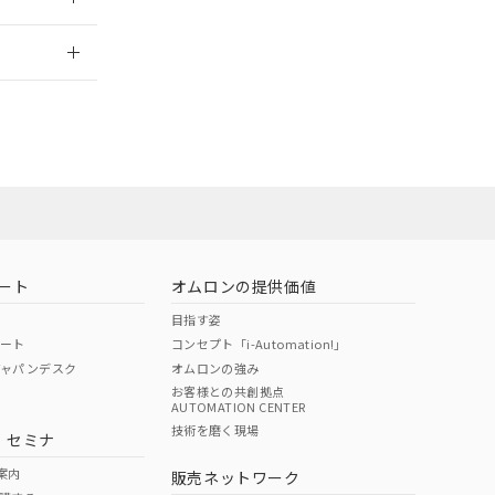
2026/7/29
担当オムロン
お問い合わせ
ート
オムロンの提供価値
目指す姿
ポート
コンセプト「i-Automation!」
ジャパンデスク
オムロンの強み
お客様との共創拠点
AUTOMATION CENTER
DIBP
BBP
DEHP
環境保護
技術を磨く現場
・セミナ
使用期限
案内
販売ネットワーク