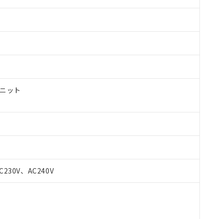
ユニット
 RoHS指令（10物質）の非含有に対応した製品が提供可能な商品です
C230V、AC240V
oHS指令（10物質）の非含有に対応した製品に切り替える予定のある
 RoHS指令（10物質）の非含有に非対応の商品で、対応品を出す予
 RoHS指令（10物質）の非含有の対応状況を調査中または確認中の
ンス料など無形物で、有害物質有無と関係のない商品です。
○×表
より、非含有部品としていたものが、含有品と判明した場合などやむ