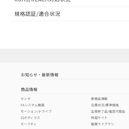
規格認証/適合状況
EU RoHS
注意事項・凡例
A30NW-2ML-TRA-G002-REについての規格認証/適
営業員または販売店にお問い合わせください。
ダウンロードデータをご利用いただく前に、以下を必ずお読
対応状況
対応予定月
※1
※2
ソフトウェアの使用条件
対応済み
お知らせ・最新情報
中国 RoHS
注意事項・凡例
商品情報
中国 RoHS表
※1 ※2
センサ
新商品情報
FAシステム機器
在庫状況/標準価格
Pb
Hg
Cd
Cr(V
モーション/ドライブ
生産終了品/推奨代替品
ロボティクス
特設サイト
セーフティ
動画ライブラリ