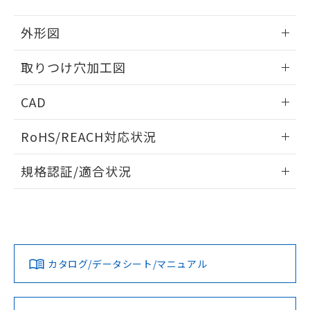
51物質の非含有証明書（当社基準）
の共同利用に関して"
の「1.共同利
※本証明書は発行日時点で非含有を証明す
用者の範囲」に記載されている法人を
外形図
るもので、過去に遡って非含有を証明する
指します。
ものではありません。
情報更新：2026/05/21
取りつけ穴加工図
また、RoHS指令のフタル酸エステル類４
物質の対応では、対応完了までの期間は出
情報更新：2026/05/21
荷製品に未対応品が混在することから備考
CAD
欄に対応日を記載しておりました。
既に当社にて対応品への在庫切替を完了
ログイン/会員登録いただくと、CADデータをダウンロー
RoHS/REACH対応状況
していることから、特段のことがない限
ドすることができます。
り、2022年1月12日より割愛しておりま
情報更新：2026/7/29
す。
規格認証/適合状況
ログイン/会員登録
EU RoHS
注意事項・凡例
A30NW-2ML-TRA-G002-RDについての規格認証/適合状況に
ついては、「カスタマーサポートセンタ お客様相談室」また
は貴社担当オムロン営業員または販売店にお問い合わせくだ
対応状況
対応予定月
※1
※2
さい。
ダウンロードデータをご利用いただく前に、以下を必ずお読
みください。
カタログ/データシート/マニュアル
対応済み
ソフトウェアの使用条件
お問い合わせ