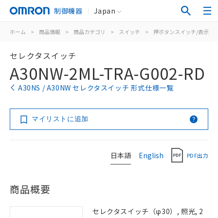
制御機器
Japan
ホーム
>
商品情報
>
商品カテゴリ
>
スイッチ
>
押ボタンスイッチ/表示灯
セレクタスイッチ
A30NW-2ML-TRA-G002-RD
A30NS / A30NW セレクタスイッチ 形式仕様一覧
マイリストに追加
日本語
English
PDF出力
商品概要
セレクタスイッチ（φ30）, 照光, 2