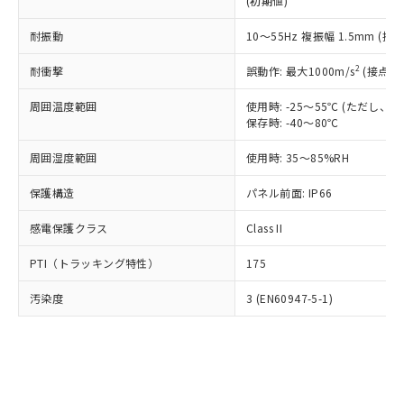
(初期値)
了承ください。
(PBDE) 1000ppm以下、フタル酸ビス(2-エチルヘキシ
○
一定数以上の在庫あり
ニル類) : 1000ppm、 PBDEs(ポリ臭化ジフェニルエーテ
当社は規制貨物を破棄する場合は、完
ル) (DEHP)(別名：DOP) 1000ppm以下、フタル酸ブチ
正式な納期状況および標準価格はお客
ル類) : 1000ppm、
ルベンジル（BBP） 1000ppm以下、フタル酸ジブチル
全に破砕するなど、違法に輸出されな
耐振動
DBP(フタル酸ジブチル) : 1000ppm、 DIBP(フタル酸ジ
10～55Hz 複振幅 1.5mm (接
様のお取引先、またはお客様担当のオ
（DBP） 1000ppm以下、フタル酸ジイソブチル
イソブチル) : 1000ppm、 BBP(フタル酸ブチルベンジ
△
一定数には満たないが在庫あり
いよう必要な手段を講じます。
ムロン制御機器販売店・当社販売員に
(DIBP) 1000ppm以下
ル) : 1000ppm、
2
耐衝撃
誤動作: 最大1000m/s
(接点開
当社は貴社製品を、核兵器、ミサイ
但し、RoHS指令で産業用監視および制御機器に対する
DEHP(フタル酸ビス(2-エチルヘキシル)) : 1000ppm
ご相談ください。
適用除外項目は除く。
ル、化学兵器、生物兵器またはその他
－
在庫なし(最新の在庫状況につ
オムロン制御機器販売店や当社販売拠
フタル酸エステル類の４物質については閾値を超える意
周囲温度範囲
使用時: -25～55℃ (ただし
武器並びにこれらの製造装置等に一切
いては、お客様のお取引先、ま
図的な使用がないことを確認しています。
点は「
販売ネットワーク
」をご確認
保存時: -40～80℃
※2 環境保護使用期限
使用いたしません。
たはお客様担当のオムロン制御
ください。
当社は、貴社製品を第三者に販売する
機器販売店・当社販売員にご確
在庫状況および標準価格結果を当社の
周囲湿度範囲
使用時: 35～85%RH
※2 対応予定月
「ｅ」：有害物質（10物質）のすべてが基
場合は、上記1、2および3の内容を当
認ください)
事前の承諾なく第三者に漏洩または開
準値以下であることを示します。
該第三者に通知します。また当社は、
示しないようお願いします。
保護構造
パネル前面: IP66
部品在庫の切り替え状況などにより、予定
「10」：通常の使用状況下において有害物
販売先および販売に係わる関係者が違
マイパーツ機能（部品リスト作成サー
空
受注生産機種、また在庫状況の
月が前後することがあります。
質が外部に漏えいし、環境に深刻な影響を
法に輸出するおそれがある場合は、取
感電保護クラス
Class II
ビス）をご利用いただくには、I-Web
白
情報を公開していない機種
及ぼさない年数を意味します。
り引きをいたしません。
メンバーズにご登録されている必要が
「－」：未確認です。当社販売部門へお問
PTI（トラッキング特性）
175
あります。
い合わせください。
お客様が当ウェブサイト上で当社にご
※3 非含有証明書ダウンロード
汚染度
3 (EN60947-5-1)
登録された部品リストについて、当社
および当社の共同利用者が、当社の製
下記の非含有証明書をダウンロードするこ
品・サービスに関するお客様との取
とができます。
合意する
キャンセル
引・商談に必要な範囲で利用すること
をご了承ください。
EU RoHS指令（10物質）の非含有証明書
※当社の共同利用者とは、
"個人情報