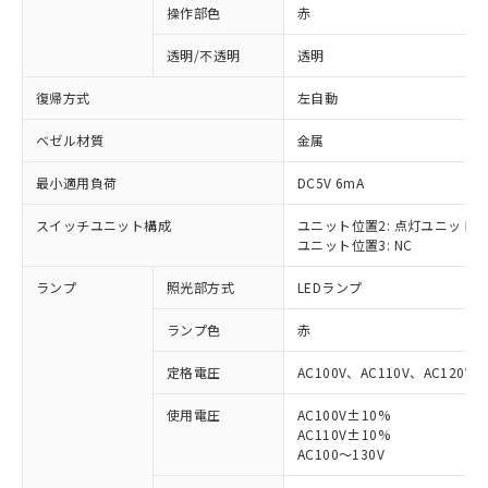
操作部色
赤
透明/不透明
透明
復帰方式
左自動
ベゼル材質
金属
最小適用負荷
DC5V 6mA
スイッチユニット構成
ユニット位置2: 点灯ユニット
ユニット位置3: NC
ランプ
照光部方式
LEDランプ
ランプ色
赤
定格電圧
AC100V、AC110V、AC120V
使用電圧
AC100V±10%
AC110V±10%
※1 対応状況
AC100～130V