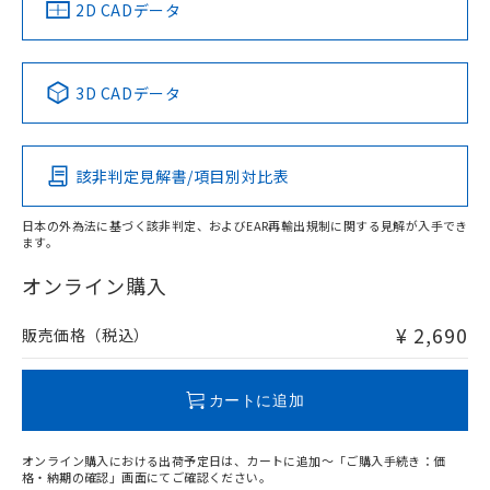
中国 RoHS
注意事項・凡例
2D CADデータ
中国 RoHS表
※1 ※2
3D CADデータ
Pb
Hg
Cd
Cr(VI)
該非判定見解書/項目別対比表
O
O
O
O
日本の外為法に基づく該非判定、およびEAR再輸出規制に関する見解が入手でき
ます。
"対応済み"や非含有の記載がされた商品であっても、流通
在庫等で未対応品が混在する可能性があります。
オンライン購入
非含有品が必要な際は、弊社営業部門もしくは販売店へお
問い合わせください。
¥ 2,690
販売価格（税込）
この製品のRoHS/REACH対応状況ページへ
カートに追加
オンライン購入における出荷予定日は、カートに追加～「ご購入手続き：価
格・納期の確認」画面にてご確認ください。