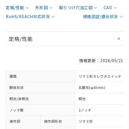
定格/性能
外形図
取りつけ穴加工図
CAD
RoHS/REACH対応状況
規格認証/適合状況
定格/性能
情報更新：2026/05/21
種類
ツマミ形セレクタスイッチ
胴体形状
丸胴形(φ30mm)
照光/非照光
照光
ノッチ数
2ノッチ
操作部
操作部形状
ツマミ形