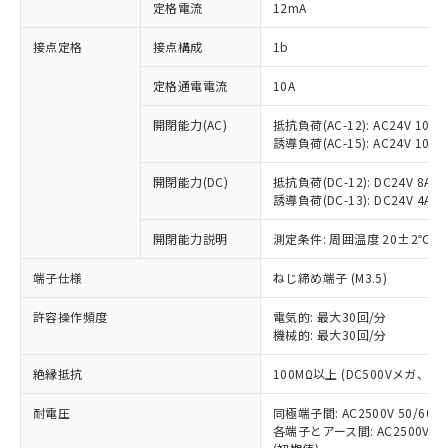
対応済み：EU RoHS指令（10物質）の
定格電流
12mA
非含有に対応した製品が提供可能な商品で
す。
接点定格
接点構成
1b
対応予定：EU RoHS指令（10物質）の非含
ご利用条件
有に対応した製品に切り替える予定のある
定格通電電流
10A
商品です。
開閉能力(AC)
抵抗負荷(AC-12): AC24V 10A/A
対応予定なし：EU RoHS指令（10物質）の
以下の条件をお読みいただき、同意のうえ
誘導負荷(AC-15): AC24V 10A/AC
非含有に非対応の商品で、対応品を出す予
ご利用ください。
定はありません。
開閉能力(DC)
抵抗負荷(DC-12): DC24V 8A/DC
調査・確認中：EU RoHS指令（10物質）の
本サービスは、当社制御機器事業取扱
誘導負荷(DC-13): DC24V 4A/DC
※1 中国RoHS○×表
非含有の対応状況を調査中または確認中の
商品の当社在庫状況および標準価格
商品です。
開閉能力説明
測定条件: 周囲温度 20±2℃、
(税抜)を提供させていただくもので
「○」：最大均質材料含有率が中国RoHSの
非該当品：ライセンス料など無形物で、有
す。
基準値以下であることを示します。
害物質有無と関係のない商品です。
端子仕様
ねじ締め端子 (M3.5)
当社制御機器事業取扱商品の中には、
「×」：最大均質材料含有率が中国RoHSの
仕入先様の事情により、非含有部品として
本サービスの対象外となる商品もある
基準値を超えていることを示します。
いたものが、含有品と判明した場合などや
許容操作頻度
電気的: 最大30回/分
当社は、これら貴社製品のうち、外国
ことをご了承ください。
「－」：未確認です。当社販売部門へお問
機械的: 最大30回/分
むを得ず変更することがあります。
為替および外国貿易法に定める商品
在庫状況および標準価格照会結果は、
い合わせください。
（以下｢規制貨物等」という）を輸出
記載している更新日時点での社内デー
絶縁抵抗
100MΩ以上 (DC500Vメガ、
*EU RoHS指令（10物質）：
または国外への提供する場合は、日本
記
タに基づき作成されるものであり、閲
説明
鉛(Pb) 1000ppm以下、 水銀(Hg) 1000ppm以下、 カド
*中国RoHS10物質の基準値 (GB/T26572)：
国政府の輸出許可(または役務取引許
号
覧された時点での実際の在庫および標
ミウム(Cd) 100ppm以下、
耐電圧
Pb(鉛) :1000ppm、 Hg(水銀) : 1000ppm、 Cd(カドミウ
同極端子間: AC2500V 50/60
可)を取得するなどの必要な手続きを
六価クロム(Cr(Ⅵ)) 1000ppm以下、ポリ臭化ビフェニル
ム) : 100ppm、
準価格とは異なる場合があることをご
各端子とアース間: AC2500V 50/
類(PBB) 1000ppm以下、ポリ臭化ジフェニルエーテル類
Cr(Ⅵ)(六価クロム) : 1000ppm、 PBBs(ポリ臭化ビフェ
とります。