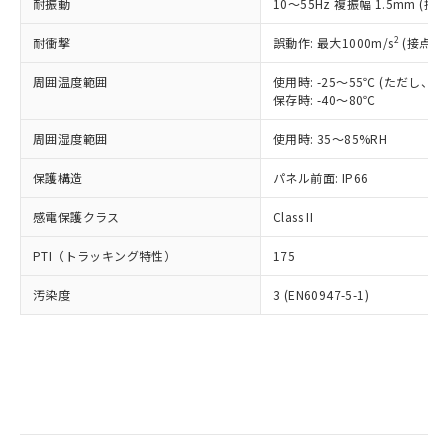
当社は規制貨物を破棄する場合は、完
耐振動
ル) (DEHP)(別名：DOP) 1000ppm以下、フタル酸ブチ
10～55Hz 複振幅 1.5mm (接
正式な納期状況および標準価格はお客
ル類) : 1000ppm、
ルベンジル（BBP） 1000ppm以下、フタル酸ジブチル
全に破砕するなど、違法に輸出されな
DBP(フタル酸ジブチル) : 1000ppm、 DIBP(フタル酸ジ
様のお取引先、またはお客様担当のオ
（DBP） 1000ppm以下、フタル酸ジイソブチル
イソブチル) : 1000ppm、 BBP(フタル酸ブチルベンジ
△
一定数には満たないが在庫あり
いよう必要な手段を講じます。
2
耐衝撃
誤動作: 最大1000m/s
(接点開
ムロン制御機器販売店・当社販売員に
(DIBP) 1000ppm以下
ル) : 1000ppm、
当社は貴社製品を、核兵器、ミサイ
但し、RoHS指令で産業用監視および制御機器に対する
DEHP(フタル酸ビス(2-エチルヘキシル)) : 1000ppm
ご相談ください。
適用除外項目は除く。
周囲温度範囲
使用時: -25～55℃ (ただし
ル、化学兵器、生物兵器またはその他
－
在庫なし(最新の在庫状況につ
オムロン制御機器販売店や当社販売拠
フタル酸エステル類の４物質については閾値を超える意
保存時: -40～80℃
武器並びにこれらの製造装置等に一切
いては、お客様のお取引先、ま
図的な使用がないことを確認しています。
点は「
販売ネットワーク
」をご確認
※2 環境保護使用期限
使用いたしません。
たはお客様担当のオムロン制御
ください。
周囲湿度範囲
使用時: 35～85%RH
当社は、貴社製品を第三者に販売する
機器販売店・当社販売員にご確
在庫状況および標準価格結果を当社の
※2 対応予定月
「ｅ」：有害物質（10物質）のすべてが基
場合は、上記1、2および3の内容を当
認ください)
事前の承諾なく第三者に漏洩または開
保護構造
パネル前面: IP66
準値以下であることを示します。
該第三者に通知します。また当社は、
示しないようお願いします。
部品在庫の切り替え状況などにより、予定
「10」：通常の使用状況下において有害物
販売先および販売に係わる関係者が違
マイパーツ機能（部品リスト作成サー
感電保護クラス
Class II
空
受注生産機種、また在庫状況の
月が前後することがあります。
質が外部に漏えいし、環境に深刻な影響を
法に輸出するおそれがある場合は、取
ビス）をご利用いただくには、I-Web
白
情報を公開していない機種
及ぼさない年数を意味します。
り引きをいたしません。
PTI（トラッキング特性）
175
メンバーズにご登録されている必要が
「－」：未確認です。当社販売部門へお問
あります。
い合わせください。
汚染度
3 (EN60947-5-1)
お客様が当ウェブサイト上で当社にご
※3 非含有証明書ダウンロード
登録された部品リストについて、当社
および当社の共同利用者が、当社の製
下記の非含有証明書をダウンロードするこ
品・サービスに関するお客様との取
とができます。
合意する
キャンセル
引・商談に必要な範囲で利用すること
をご了承ください。
EU RoHS指令（10物質）の非含有証明書
※当社の共同利用者とは、
"個人情報
51物質の非含有証明書（当社基準）