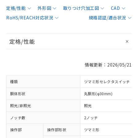
定格/性能
外形図
取りつけ穴加工図
CAD
RoHS/REACH対応状況
規格認証/適合状況
定格/性能
情報更新：2026/05/21
種類
ツマミ形セレクタスイッチ
胴体形状
丸胴形(φ30mm)
照光/非照光
照光
ノッチ数
2ノッチ
操作部
操作部形状
ツマミ形