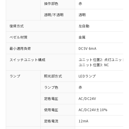
操作部色
赤
透明/不透明
透明
復帰方式
左自動
ベゼル材質
金属
最小適用負荷
DC5V 6mA
スイッチユニット構成
ユニット位置2: 点灯ユニット
ユニット位置3: NC
ランプ
照光部方式
LEDランプ
ランプ色
赤
定格電圧
AC/DC24V
使用電圧
AC/DC24V±10%
※1 対応状況
定格電流
12mA
対応済み：EU RoHS指令（10物質）の