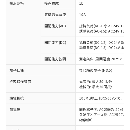
非含有に対応した製品が提供可能な商品で
接点定格
接点構成
1b
す。
対応予定：EU RoHS指令（10物質）の非含
定格通電電流
10A
ご利用条件
有に対応した製品に切り替える予定のある
商品です。
開閉能力(AC)
抵抗負荷(AC-12): AC24V 10A/A
誘導負荷(AC-15): AC24V 10A/AC
対応予定なし：EU RoHS指令（10物質）の
以下の条件をお読みいただき、同意のうえ
非含有に非対応の商品で、対応品を出す予
ご利用ください。
開閉能力(DC)
抵抗負荷(DC-12): DC24V 8A/DC
定はありません。
誘導負荷(DC-13): DC24V 4A/DC
調査・確認中：EU RoHS指令（10物質）の
本サービスは、当社制御機器事業取扱
※1 中国RoHS○×表
非含有の対応状況を調査中または確認中の
商品の当社在庫状況および標準価格
開閉能力説明
測定条件: 周囲温度 20±2℃、
商品です。
(税抜)を提供させていただくもので
「○」：最大均質材料含有率が中国RoHSの
非該当品：ライセンス料など無形物で、有
端子仕様
ねじ締め端子 (M3.5)
す。
基準値以下であることを示します。
害物質有無と関係のない商品です。
当社制御機器事業取扱商品の中には、
「×」：最大均質材料含有率が中国RoHSの
仕入先様の事情により、非含有部品として
許容操作頻度
電気的: 最大30回/分
本サービスの対象外となる商品もある
基準値を超えていることを示します。
いたものが、含有品と判明した場合などや
機械的: 最大30回/分
当社は、これら貴社製品のうち、外国
ことをご了承ください。
「－」：未確認です。当社販売部門へお問
むを得ず変更することがあります。
為替および外国貿易法に定める商品
在庫状況および標準価格照会結果は、
い合わせください。
絶縁抵抗
100MΩ以上 (DC500Vメガ、
（以下｢規制貨物等」という）を輸出
記載している更新日時点での社内デー
*EU RoHS指令（10物質）：
または国外への提供する場合は、日本
記
タに基づき作成されるものであり、閲
説明
耐電圧
鉛(Pb) 1000ppm以下、 水銀(Hg) 1000ppm以下、 カド
同極端子間: AC2500V 50/60
*中国RoHS10物質の基準値 (GB/T26572)：
国政府の輸出許可(または役務取引許
号
覧された時点での実際の在庫および標
ミウム(Cd) 100ppm以下、
Pb(鉛) :1000ppm、 Hg(水銀) : 1000ppm、 Cd(カドミウ
各端子とアース間: AC2500V 50/
可)を取得するなどの必要な手続きを
六価クロム(Cr(Ⅵ)) 1000ppm以下、ポリ臭化ビフェニル
ム) : 100ppm、
準価格とは異なる場合があることをご
(初期値)
類(PBB) 1000ppm以下、ポリ臭化ジフェニルエーテル類
Cr(Ⅵ)(六価クロム) : 1000ppm、 PBBs(ポリ臭化ビフェ
とります。
了承ください。
(PBDE) 1000ppm以下、フタル酸ビス(2-エチルヘキシ
○
一定数以上の在庫あり
ニル類) : 1000ppm、 PBDEs(ポリ臭化ジフェニルエーテ