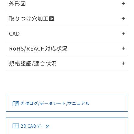
の共同利用に関して"
の「1.共同利
外形図
※本証明書は発行日時点で非含有を証明す
用者の範囲」に記載されている法人を
るもので、過去に遡って非含有を証明する
指します。
情報更新：2026/05/21
ものではありません。
取りつけ穴加工図
また、RoHS指令のフタル酸エステル類４
物質の対応では、対応完了までの期間は出
情報更新：2026/05/21
CAD
荷製品に未対応品が混在することから備考
欄に対応日を記載しておりました。
ログイン/会員登録いただくと、CADデータをダウンロー
RoHS/REACH対応状況
既に当社にて対応品への在庫切替を完了
ドすることができます。
していることから、特段のことがない限
情報更新：2026/7/29
り、2022年1月12日より割愛しておりま
規格認証/適合状況
す。
ログイン/会員登録
EU RoHS
注意事項・凡例
A30NW-2ML-TRA-G002-RCについての規格認証/適合状況に
ついては、「カスタマーサポートセンタ お客様相談室」また
は貴社担当オムロン営業員または販売店にお問い合わせくだ
対応状況
対応予定月
※1
※2
さい。
ダウンロードデータをご利用いただく前に、以下を必ずお読
みください。
カタログ/データシート/マニュアル
対応済み
ソフトウェアの使用条件
お問い合わせ
中国 RoHS
注意事項・凡例
2D CADデータ