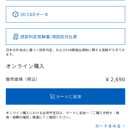
中国 RoHS表
※1 ※2
3D CADデータ
Pb
Hg
Cd
Cr(VI)
該非判定見解書/項目別対比表
X
O
O
O
日本の外為法に基づく該非判定、およびEAR再輸出規制に関する見解が入手でき
ます。
"対応済み"や非含有の記載がされた商品であっても、流通
在庫等で未対応品が混在する可能性があります。
オンライン購入
非含有品が必要な際は、弊社営業部門もしくは販売店へお
問い合わせください。
¥ 2,690
販売価格（税込）
この製品のRoHS/REACH対応状況ページへ
カートに追加
オンライン購入における出荷予定日は、カートに追加～「ご購入手続き：価
格・納期の確認」画面にてご確認ください。
カートをみる