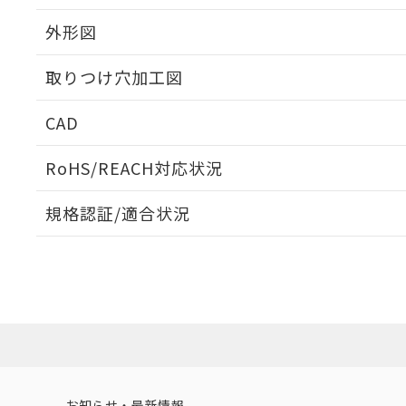
外形図
取りつけ穴加工図
CAD
ログイン/会員登録いただくと、CADデータをダウンロ
RoHS/REACH対応状況
規格認証/適合状況
EU RoHS
注意事項・凡例
A30NW-2ML-TOA-P102-OBについての規格認証/適
営業員または販売店にお問い合わせください。
ダウンロードデータをご利用いただく前に、以下を必ずお読
対応状況
対応予定月
※1
※2
ソフトウェアの使用条件
対応済み
お知らせ・最新情報