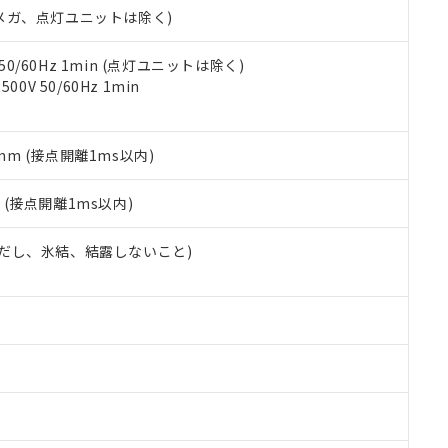
合意する
キャンセル
00Vメガ、点灯ユニットは除く)
書をダウンロードすることができます。
利用者とは、
"個人情報の共同利用に関して"
の「1.共同利用者の
します。
10物質）の非含有証明書
 50/60Hz 1min (点灯ユニットは除く)
明書（当社基準）
0V 50/60Hz 1min
日時点で非含有を証明するもので、過去に遡って非含有を証明するも
令のフタル酸エステル類４物質の対応では、対応完了までの期間は出
備考欄に対応日を記載しておりました。
5mm (接点開離1ms以内)
品への在庫切替を完了していることから、特段のことがない限り、20
す。
2
(接点開離1ms以内)
 (ただし、氷結、結露しないこと)