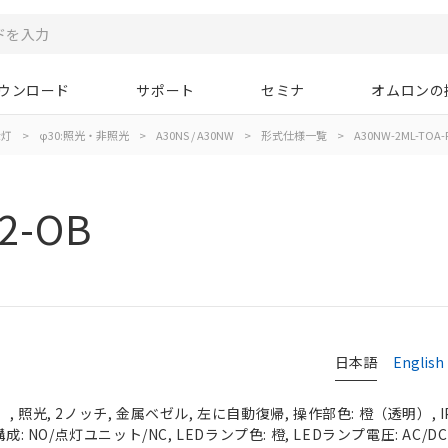
ウンロード
サポート
セミナ
オムロンの
示灯
>
φ30:照光・非照光
>
A30NS / A30NW
>
形式仕様一覧
>
A30NW-2ML-TOA-
2-OB
日本語
English
 照光, 2ノッチ, 金属ベゼル, 左に自動復帰, 操作部色: 橙（透明）, IP
成: NO/点灯ユニット/NC, LEDランプ色: 橙, LEDランプ電圧: AC/DC