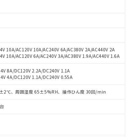
oHS指令（10物質）の非含有に対応した製品に切り替える予定のある
 RoHS指令（10物質）の非含有に非対応の商品で、対応品を出す予
 RoHS指令（10物質）の非含有の対応状況を調査中または確認中の
ンス料など無形物で、有害物質有無と関係のない商品です。
○×表
より、非含有部品としていたものが、含有品と判明した場合などやむ
みいただき、同意のうえご利用ください。
材料含有率が中国RoHSの基準値以下であることを示します。
材料含有率が中国RoHSの基準値を超えていることを示します。
、当社制御機器事業取扱商品の当社在庫状況および標準価格(税抜)
ら貴社製品のうち、外国為替および外国貿易法に定める商品（以下｢
質）：
V 10A/AC120V 10A/AC240V 6A/AC380V 2A/AC440V 2A
す。当社販売部門へお問い合わせください。
 水銀(Hg) 1000ppm以下、 カドミウム(Cd) 100ppm以下、
たは国外への提供する場合は、日本国政府の輸出許可(または役務取
 10A/AC120V 6A/AC240V 3A/AC380V 1.9A/AC440V 1.6A
000ppm以下、ポリ臭化ビフェニル類(PBB) 1000ppm以下、ポリ臭化ジフェニルエーテル類(P
事業取扱商品の中には、本サービスの対象外となる商品もあること
手続きをとります。
キシル) (DEHP)(別名：DOP) 1000ppm以下、フタル酸ブチルベンジル（BBP） 100
(GB/T26572)：
以下、フタル酸ジイソブチル (DIBP) 1000ppm以下
び標準価格照会結果は、記載している更新日時点での社内データに
物を破棄する場合は、完全に破砕するなど、違法に輸出されないよ
(水銀) : 1000ppm、 Cd(カドミウム) : 100ppm、
業用監視および制御機器に対する適用除外項目は除く。
V 8A/DC120V 2.2A/DC240V 1.1A
覧された時点での実際の在庫および標準価格とは異なる場合がある
1000ppm、 PBBs(ポリ臭化ビフェニル類) : 1000ppm、 PBDEs(ポリ臭化ジフェニルエーテル類
物質については閾値を超える意図的な使用がないことを確認しています。
V 4A/DC120V 1.1A/DC240V 0.55A
上の在庫あり
 1000ppm、 DIBP(フタル酸ジイソブチル) : 1000ppm、 BBP(フタル酸ブチルベンジル) :
品を、核兵器、ミサイル、化学兵器、生物兵器またはその他武器並
チルヘキシル)) : 1000ppm
況および標準価格はお客様のお取引先、またはお客様担当のオムロ
用いたしません。
ご相談ください。
0±2℃、周囲湿度 65±5%RH、操作ひん度 30回/min
は満たないが在庫あり
製品を第三者に販売する場合は、上記1、2および3の内容を当該第
機器販売店や当社販売拠点は「
販売ネットワーク
」をご確認くだ
販売先および販売に係わる関係者が違法に輸出するおそれがある場
用期限
び標準価格結果を当社の事前の承諾なく第三者に漏洩または開示し
え状況などにより、予定月が前後することがあります。
子台
(最新の在庫状況については、お客様のお取引先、またはお客様担当
（10物質）のすべてが基準値以下であることを示します。
店・当社販売員にご確認ください)
能（部品リスト作成サービス）をご利用いただくには、I-Webメン
使用状況下において有害物質が外部に漏えいし、環境に深刻な影響を
あります。
機種、また在庫状況の情報を公開していない機種
ェブサイト上で当社にご登録された部品リストについて、当社およ
書ダウンロード
す。当社販売部門へお問い合わせください。
品・サービスに関するお客様との取引・商談に必要な範囲で利用す