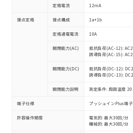
対応予定：EU R
定格電流
12mA
対応予定なし：EU
調査・確認中：EU
ご利用条件
接点定格
接点構成
1a+1b
非該当品：ライセ
※1 中国RoHS
仕入先様の事情に
があります。
定格通電電流
10A
以下の条件をお読
「○」：最大均質
「×」：最大均質
本サービスは
当社は、これ
*EU RoHS指令（10物
開閉能力(AC)
抵抗負荷(AC-12): AC24
「－」：未確認で
鉛(Pb) 1000ppm以下、
くものです。
う）を輸出ま
誘導負荷(AC-15): AC24V
記
説明
六価クロム(Cr(Ⅵ)) 1
当社制御機器
などの必要な
フタル酸ビス(2-エチルヘ
号
*中国RoHS10物質の基準値 
ル（DBP） 1000ppm
在庫状況およ
当社は規制貨
Pb(鉛) :1000ppm、 Hg
但し、RoHS指令で産
開閉能力(DC)
抵抗負荷(DC-12): DC24
のであり、閲
ます。
Cr(Ⅵ)(六価クロム) : 
フタル酸エステル類の４
誘導負荷(DC-13): DC24
○
一定数以
DBP(フタル酸ジブチル) :
い。
当社は貴社製
DEHP(フタル酸ビス(2-エ
正式な納期状
置等に一切使
当社販売員に
※2 対応予定月
開閉能力説明
測定条件: 周囲温度 2
△
一定数に
当社は、貴社
オムロン制御
また当社は、
※2 環境保護使
在庫状況およ
部品在庫の切り替
たしません。
端子仕様
プッシュインPlus端
－
在庫なし
す。
「ｅ」：有害物質
機器販売
マイパーツ機
「10」：通常の
許容操作頻度
電気的: 最大30回/分
ている必要が
味します。
機械的: 最大30回/分
空
受注生産
お客様が当ウ
※3 非含有証明
「－」：未確認で
白
が、当社の製