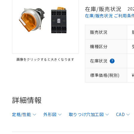
在庫/販売状況
20
在庫/販売状況 ご利用条
販売状況
機種区分
画像をクリックすると大きくなります
在庫状況
標準価格(税別)
詳細情報
定格/性能
外形図
取りつけ穴加工図
CAD