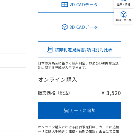
2D CADデータ
在庫・価格
無料テスト機
3D CADデータ
該非判定見解書/項目別対比表
日本の外為法に基づく該非判定、およびEAR再輸出規
制に関する見解が入手できます。
オンライン購入
¥ 3,520
販売価格（税込）
カートに追加
オンライン購入における出荷予定日は、カートに追加
～「ご購入手続き：価格・納期の確認」画面にてご確