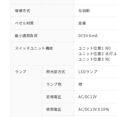
復帰方式
左自動
ベゼル材質
金属
最小適用負荷
DC5V 6mA
スイッチユニット構成
ユニット位置1: NO
ユニット位置2: 点灯
ユニット位置3: NC
ランプ
照光部方式
LEDランプ
ランプ色
橙
定格電圧
AC/DC12V
※1 対応状況
使用電圧
AC/DC12V±10%
対応済み：EU