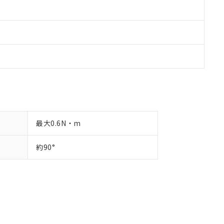
最大0.6N・m
約90°