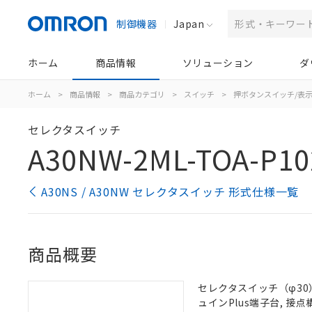
制御機器
Japan
ホーム
商品情報
ソリューション
ダ
ホーム
>
商品情報
>
商品カテゴリ
>
スイッチ
>
押ボタンスイッチ/表
セレクタスイッチ
A30NW-2ML-TOA-P10
A30NS / A30NW セレクタスイッチ 形式仕様一覧
商品概要
セレクタスイッチ（φ30）,
ュインPlus端子台, 接点構