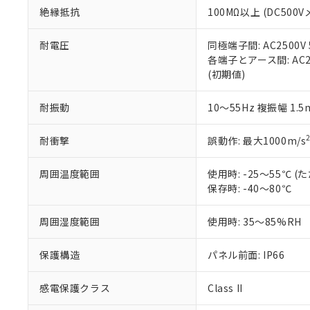
絶縁抵抗
100MΩ以上 (DC5
さい。
下記の非含有証明
※当社の共同
いる法人を指
EU RoHS指令（
耐電圧
同極端子間: AC2500V
51物質の非含有証
各端子とアース間: AC250
※本証明書は発行
(初期値)
また、RoHS指
混在することから
耐振動
10～55Hz 複振幅 1.
既に当社にて対応
り割愛しておりま
耐衝撃
誤動作: 最大1000m/s
周囲温度範囲
使用時: -25～55℃
保存時: -40～80℃
周囲湿度範囲
使用時: 35～85%RH
保護構造
パネル前面: IP66
感電保護クラス
Class II