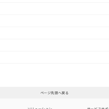
情報更新：2
情報更新：2
ードすることができます。
情報更新：
ログイン/会員登録
合状況については、「カスタマーサポートセンタ お客様相談室」または貴社
みください。
非含有証明書
※3
ページ先頭へ戻る
ダウンロードはこちら
ソリューション
サービスサポ