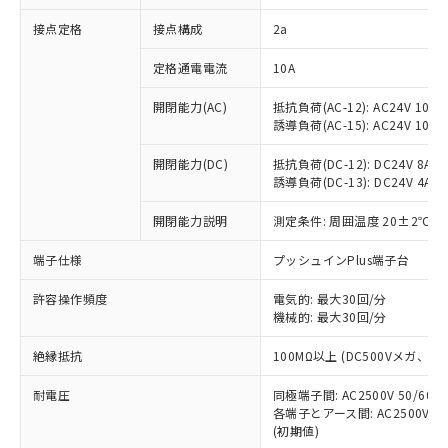
非含有に対応した製品が提供可能な商品で
接点定格
接点構成
2a
す。
対応予定：EU RoHS指令（10物質）の非含
ご利用条件
定格通電電流
10A
有に対応した製品に切り替える予定のある
商品です。
開閉能力(AC)
抵抗負荷(AC-12): AC24V 10A/A
対応予定なし：EU RoHS指令（10物質）の
誘導負荷(AC-15): AC24V 10A/AC
以下の条件をお読みいただき、同意のうえ
非含有に非対応の商品で、対応品を出す予
ご利用ください。
定はありません。
開閉能力(DC)
抵抗負荷(DC-12): DC24V 8A/DC
調査・確認中：EU RoHS指令（10物質）の
誘導負荷(DC-13): DC24V 4A/DC
本サービスは、当社制御機器事業取扱
※1 中国RoHS○×表
非含有の対応状況を調査中または確認中の
商品の当社在庫状況および標準価格
開閉能力説明
測定条件: 周囲温度 20±2℃、
商品です。
(税抜)を提供させていただくもので
「○」：最大均質材料含有率が中国RoHSの
非該当品：ライセンス料など無形物で、有
す。
端子仕様
プッシュインPlus端子台
基準値以下であることを示します。
害物質有無と関係のない商品です。
当社制御機器事業取扱商品の中には、
「×」：最大均質材料含有率が中国RoHSの
仕入先様の事情により、非含有部品として
本サービスの対象外となる商品もある
許容操作頻度
電気的: 最大30回/分
基準値を超えていることを示します。
いたものが、含有品と判明した場合などや
当社は、これら貴社製品のうち、外国
ことをご了承ください。
機械的: 最大30回/分
「－」：未確認です。当社販売部門へお問
むを得ず変更することがあります。
為替および外国貿易法に定める商品
在庫状況および標準価格照会結果は、
い合わせください。
（以下｢規制貨物等」という）を輸出
絶縁抵抗
100MΩ以上 (DC500Vメガ、
記載している更新日時点での社内デー
*EU RoHS指令（10物質）：
または国外への提供する場合は、日本
記
タに基づき作成されるものであり、閲
説明
鉛(Pb) 1000ppm以下、 水銀(Hg) 1000ppm以下、 カド
*中国RoHS10物質の基準値 (GB/T26572)：
国政府の輸出許可(または役務取引許
耐電圧
同極端子間: AC2500V 50/60
号
覧された時点での実際の在庫および標
ミウム(Cd) 100ppm以下、
Pb(鉛) :1000ppm、 Hg(水銀) : 1000ppm、 Cd(カドミウ
各端子とアース間: AC2500V 50/
可)を取得するなどの必要な手続きを
六価クロム(Cr(Ⅵ)) 1000ppm以下、ポリ臭化ビフェニル
ム) : 100ppm、
準価格とは異なる場合があることをご
類(PBB) 1000ppm以下、ポリ臭化ジフェニルエーテル類
(初期値)
Cr(Ⅵ)(六価クロム) : 1000ppm、 PBBs(ポリ臭化ビフェ
とります。
了承ください。
(PBDE) 1000ppm以下、フタル酸ビス(2-エチルヘキシ