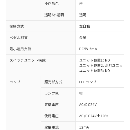
操作部色
橙
透明/不透明
透明
復帰方式
左自動
ベゼル材質
金属
最小適用負荷
DC5V 6mA
スイッチユニット構成
ユニット位置1: NO
ユニット位置2: 点灯ユニット
ユニット位置3: NO
ランプ
照光部方式
LEDランプ
ランプ色
橙
定格電圧
AC/DC24V
※1 対応状況
使用電圧
AC/DC24V±10%
定格電流
12mA
対応済み：EU RoHS指令（10物質）の