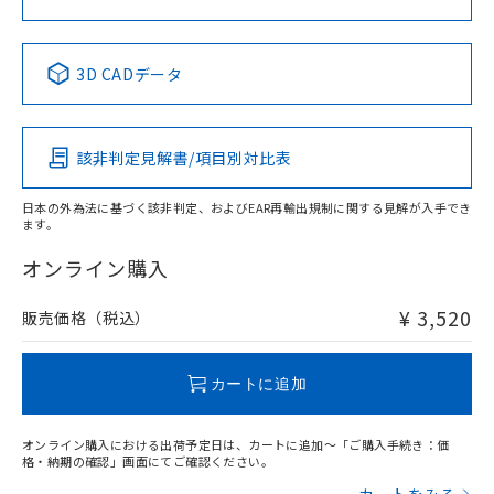
中国 RoHS表
※1 ※2
3D CADデータ
Pb
Hg
Cd
Cr(VI)
該非判定見解書/項目別対比表
X
O
O
O
日本の外為法に基づく該非判定、およびEAR再輸出規制に関する見解が入手でき
ます。
"対応済み"や非含有の記載がされた商品であっても、流通
在庫等で未対応品が混在する可能性があります。
オンライン購入
非含有品が必要な際は、弊社営業部門もしくは販売店へお
問い合わせください。
¥ 3,520
販売価格（税込）
この製品のRoHS/REACH対応状況ページへ
カートに追加
オンライン購入における出荷予定日は、カートに追加～「ご購入手続き：価
格・納期の確認」画面にてご確認ください。