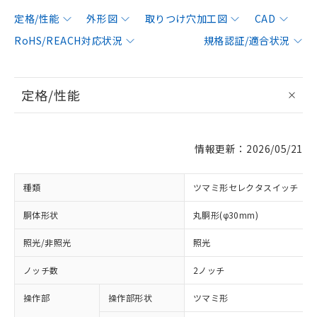
定格/性能
外形図
取りつけ穴加工図
CAD
RoHS/REACH対応状況
規格認証/適合状況
定格/性能
情報更新：2026/05/21
種類
ツマミ形セレクタスイッチ
胴体形状
丸胴形(φ30mm)
照光/非照光
照光
ノッチ数
2ノッチ
操作部
操作部形状
ツマミ形