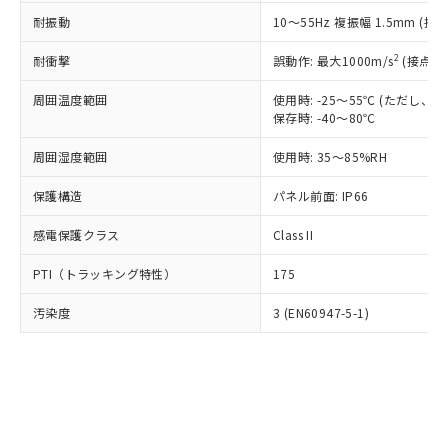
○
一定数以上の在庫あり
ニル類) : 1000ppm、 PBDEs(ポリ臭化ジフェニルエーテ
当社は規制貨物を破棄する場合は、完
ル) (DEHP)(別名：DOP) 1000ppm以下、フタル酸ブチ
正式な納期状況および標準価格はお客
ル類) : 1000ppm、
耐振動
10～55Hz 複振幅 1.5mm (接
ルベンジル（BBP） 1000ppm以下、フタル酸ジブチル
全に破砕するなど、違法に輸出されな
DBP(フタル酸ジブチル) : 1000ppm、 DIBP(フタル酸ジ
様のお取引先、またはお客様担当のオ
（DBP） 1000ppm以下、フタル酸ジイソブチル
イソブチル) : 1000ppm、 BBP(フタル酸ブチルベンジ
△
一定数には満たないが在庫あり
いよう必要な手段を講じます。
ムロン制御機器販売店・当社販売員に
(DIBP) 1000ppm以下
2
耐衝撃
ル) : 1000ppm、
誤動作: 最大1000m/s
(接点開
当社は貴社製品を、核兵器、ミサイ
但し、RoHS指令で産業用監視および制御機器に対する
DEHP(フタル酸ビス(2-エチルヘキシル)) : 1000ppm
ご相談ください。
適用除外項目は除く。
ル、化学兵器、生物兵器またはその他
－
在庫なし(最新の在庫状況につ
オムロン制御機器販売店や当社販売拠
周囲温度範囲
使用時: -25～55℃ (ただし
フタル酸エステル類の４物質については閾値を超える意
武器並びにこれらの製造装置等に一切
いては、お客様のお取引先、ま
図的な使用がないことを確認しています。
保存時: -40～80℃
点は「
販売ネットワーク
」をご確認
※2 環境保護使用期限
使用いたしません。
たはお客様担当のオムロン制御
ください。
当社は、貴社製品を第三者に販売する
周囲湿度範囲
使用時: 35～85%RH
機器販売店・当社販売員にご確
在庫状況および標準価格結果を当社の
※2 対応予定月
「ｅ」：有害物質（10物質）のすべてが基
場合は、上記1、2および3の内容を当
認ください)
事前の承諾なく第三者に漏洩または開
準値以下であることを示します。
保護構造
パネル前面: IP66
該第三者に通知します。また当社は、
示しないようお願いします。
部品在庫の切り替え状況などにより、予定
「10」：通常の使用状況下において有害物
販売先および販売に係わる関係者が違
マイパーツ機能（部品リスト作成サー
空
受注生産機種、また在庫状況の
感電保護クラス
Class II
月が前後することがあります。
質が外部に漏えいし、環境に深刻な影響を
法に輸出するおそれがある場合は、取
ビス）をご利用いただくには、I-Web
白
情報を公開していない機種
及ぼさない年数を意味します。
り引きをいたしません。
メンバーズにご登録されている必要が
PTI（トラッキング特性）
175
「－」：未確認です。当社販売部門へお問
あります。
い合わせください。
お客様が当ウェブサイト上で当社にご
汚染度
3 (EN60947-5-1)
※3 非含有証明書ダウンロード
登録された部品リストについて、当社
および当社の共同利用者が、当社の製
下記の非含有証明書をダウンロードするこ
品・サービスに関するお客様との取
とができます。
合意する
キャンセル
引・商談に必要な範囲で利用すること
をご了承ください。
EU RoHS指令（10物質）の非含有証明書
※当社の共同利用者とは、
"個人情報