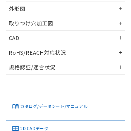
51物質の非含有証明書（当社基準）
の共同利用に関して"
の「1.共同利
※本証明書は発行日時点で非含有を証明す
外形図
用者の範囲」に記載されている法人を
るもので、過去に遡って非含有を証明する
指します。
ものではありません。
情報更新：2026/05/21
取りつけ穴加工図
また、RoHS指令のフタル酸エステル類４
物質の対応では、対応完了までの期間は出
情報更新：2026/05/21
CAD
荷製品に未対応品が混在することから備考
欄に対応日を記載しておりました。
ログイン/会員登録いただくと、CADデータをダウンロー
既に当社にて対応品への在庫切替を完了
RoHS/REACH対応状況
ドすることができます。
していることから、特段のことがない限
り、2022年1月12日より割愛しておりま
情報更新：2026/7/29
規格認証/適合状況
す。
ログイン/会員登録
EU RoHS
注意事項・凡例
A30NW-2ML-TOA-P101-OCについての規格認証/適合状況に
ついては、「カスタマーサポートセンタ お客様相談室」また
は貴社担当オムロン営業員または販売店にお問い合わせくだ
対応状況
対応予定月
※1
※2
さい。
ダウンロードデータをご利用いただく前に、以下を必ずお読
みください。
カタログ/データシート/マニュアル
対応済み
ソフトウェアの使用条件
お問い合わせ
中国 RoHS
注意事項・凡例
2D CADデータ