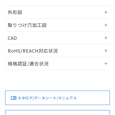
51物質の非含有証明書（当社基準）
の共同利用に関して"
の「1.共同利
※本証明書は発行日時点で非含有を証明す
用者の範囲」に記載されている法人を
外形図
るもので、過去に遡って非含有を証明する
指します。
ものではありません。
情報更新：2026/05/21
取りつけ穴加工図
また、RoHS指令のフタル酸エステル類４
物質の対応では、対応完了までの期間は出
情報更新：2026/05/21
荷製品に未対応品が混在することから備考
CAD
欄に対応日を記載しておりました。
既に当社にて対応品への在庫切替を完了
ログイン/会員登録いただくと、CADデータをダウンロー
RoHS/REACH対応状況
していることから、特段のことがない限
ドすることができます。
り、2022年1月12日より割愛しておりま
情報更新：2026/7/29
す。
規格認証/適合状況
ログイン/会員登録
EU RoHS
注意事項・凡例
A30NW-2ML-TOA-P002-ODについての規格認証/適合状況に
ついては、「カスタマーサポートセンタ お客様相談室」また
は貴社担当オムロン営業員または販売店にお問い合わせくだ
対応状況
対応予定月
※1
※2
さい。
ダウンロードデータをご利用いただく前に、以下を必ずお読
みください。
カタログ/データシート/マニュアル
対応済み
ソフトウェアの使用条件
お問い合わせ