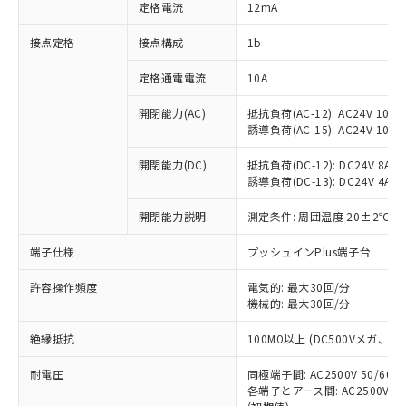
対応済み：EU RoHS指令（10物質）の
定格電流
12mA
非含有に対応した製品が提供可能な商品で
す。
接点定格
接点構成
1b
対応予定：EU RoHS指令（10物質）の非含
ご利用条件
有に対応した製品に切り替える予定のある
定格通電電流
10A
商品です。
開閉能力(AC)
抵抗負荷(AC-12): AC24V 10A/A
対応予定なし：EU RoHS指令（10物質）の
以下の条件をお読みいただき、同意のうえ
誘導負荷(AC-15): AC24V 10A/AC
非含有に非対応の商品で、対応品を出す予
ご利用ください。
定はありません。
開閉能力(DC)
抵抗負荷(DC-12): DC24V 8A/DC
調査・確認中：EU RoHS指令（10物質）の
本サービスは、当社制御機器事業取扱
誘導負荷(DC-13): DC24V 4A/DC
※1 中国RoHS○×表
非含有の対応状況を調査中または確認中の
商品の当社在庫状況および標準価格
商品です。
開閉能力説明
測定条件: 周囲温度 20±2℃、
(税抜)を提供させていただくもので
「○」：最大均質材料含有率が中国RoHSの
非該当品：ライセンス料など無形物で、有
す。
基準値以下であることを示します。
害物質有無と関係のない商品です。
端子仕様
プッシュインPlus端子台
当社制御機器事業取扱商品の中には、
「×」：最大均質材料含有率が中国RoHSの
仕入先様の事情により、非含有部品として
本サービスの対象外となる商品もある
基準値を超えていることを示します。
いたものが、含有品と判明した場合などや
許容操作頻度
電気的: 最大30回/分
当社は、これら貴社製品のうち、外国
ことをご了承ください。
「－」：未確認です。当社販売部門へお問
機械的: 最大30回/分
むを得ず変更することがあります。
為替および外国貿易法に定める商品
在庫状況および標準価格照会結果は、
い合わせください。
（以下｢規制貨物等」という）を輸出
記載している更新日時点での社内デー
絶縁抵抗
100MΩ以上 (DC500Vメガ、
*EU RoHS指令（10物質）：
または国外への提供する場合は、日本
記
タに基づき作成されるものであり、閲
説明
鉛(Pb) 1000ppm以下、 水銀(Hg) 1000ppm以下、 カド
*中国RoHS10物質の基準値 (GB/T26572)：
国政府の輸出許可(または役務取引許
号
覧された時点での実際の在庫および標
ミウム(Cd) 100ppm以下、
耐電圧
Pb(鉛) :1000ppm、 Hg(水銀) : 1000ppm、 Cd(カドミウ
同極端子間: AC2500V 50/60
可)を取得するなどの必要な手続きを
六価クロム(Cr(Ⅵ)) 1000ppm以下、ポリ臭化ビフェニル
ム) : 100ppm、
準価格とは異なる場合があることをご
各端子とアース間: AC2500V 50/
類(PBB) 1000ppm以下、ポリ臭化ジフェニルエーテル類
Cr(Ⅵ)(六価クロム) : 1000ppm、 PBBs(ポリ臭化ビフェ
とります。