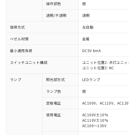
操作部色
橙
透明/不透明
透明
復帰方式
左自動
ベゼル材質
金属
最小適用負荷
DC5V 6mA
スイッチユニット構成
ユニット位置2: 点灯ユニット
ユニット位置3: NC
ランプ
照光部方式
LEDランプ
ランプ色
橙
定格電圧
AC100V、AC110V、AC120V
使用電圧
AC100V±10%
AC110V±10%
※1 対応状況
AC100～130V