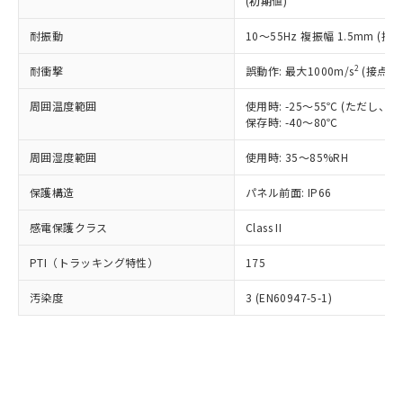
(初期値)
了承ください。
(PBDE) 1000ppm以下、フタル酸ビス(2-エチルヘキシ
○
一定数以上の在庫あり
ニル類) : 1000ppm、 PBDEs(ポリ臭化ジフェニルエーテ
当社は規制貨物を破棄する場合は、完
ル) (DEHP)(別名：DOP) 1000ppm以下、フタル酸ブチ
正式な納期状況および標準価格はお客
ル類) : 1000ppm、
ルベンジル（BBP） 1000ppm以下、フタル酸ジブチル
全に破砕するなど、違法に輸出されな
耐振動
DBP(フタル酸ジブチル) : 1000ppm、 DIBP(フタル酸ジ
10～55Hz 複振幅 1.5mm (接
様のお取引先、またはお客様担当のオ
（DBP） 1000ppm以下、フタル酸ジイソブチル
イソブチル) : 1000ppm、 BBP(フタル酸ブチルベンジ
△
一定数には満たないが在庫あり
いよう必要な手段を講じます。
ムロン制御機器販売店・当社販売員に
(DIBP) 1000ppm以下
ル) : 1000ppm、
2
耐衝撃
誤動作: 最大1000m/s
(接点開
当社は貴社製品を、核兵器、ミサイ
但し、RoHS指令で産業用監視および制御機器に対する
DEHP(フタル酸ビス(2-エチルヘキシル)) : 1000ppm
ご相談ください。
適用除外項目は除く。
ル、化学兵器、生物兵器またはその他
－
在庫なし(最新の在庫状況につ
オムロン制御機器販売店や当社販売拠
フタル酸エステル類の４物質については閾値を超える意
周囲温度範囲
使用時: -25～55℃ (ただし
武器並びにこれらの製造装置等に一切
いては、お客様のお取引先、ま
図的な使用がないことを確認しています。
点は「
販売ネットワーク
」をご確認
保存時: -40～80℃
※2 環境保護使用期限
使用いたしません。
たはお客様担当のオムロン制御
ください。
当社は、貴社製品を第三者に販売する
機器販売店・当社販売員にご確
在庫状況および標準価格結果を当社の
周囲湿度範囲
使用時: 35～85%RH
※2 対応予定月
「ｅ」：有害物質（10物質）のすべてが基
場合は、上記1、2および3の内容を当
認ください)
事前の承諾なく第三者に漏洩または開
準値以下であることを示します。
該第三者に通知します。また当社は、
示しないようお願いします。
保護構造
パネル前面: IP66
部品在庫の切り替え状況などにより、予定
「10」：通常の使用状況下において有害物
販売先および販売に係わる関係者が違
マイパーツ機能（部品リスト作成サー
空
受注生産機種、また在庫状況の
月が前後することがあります。
質が外部に漏えいし、環境に深刻な影響を
法に輸出するおそれがある場合は、取
感電保護クラス
Class II
ビス）をご利用いただくには、I-Web
白
情報を公開していない機種
及ぼさない年数を意味します。
り引きをいたしません。
メンバーズにご登録されている必要が
「－」：未確認です。当社販売部門へお問
PTI（トラッキング特性）
175
あります。
い合わせください。
お客様が当ウェブサイト上で当社にご
※3 非含有証明書ダウンロード
汚染度
3 (EN60947-5-1)
登録された部品リストについて、当社
および当社の共同利用者が、当社の製
下記の非含有証明書をダウンロードするこ
品・サービスに関するお客様との取
とができます。
合意する
キャンセル
引・商談に必要な範囲で利用すること
をご了承ください。
EU RoHS指令（10物質）の非含有証明書
※当社の共同利用者とは、
"個人情報