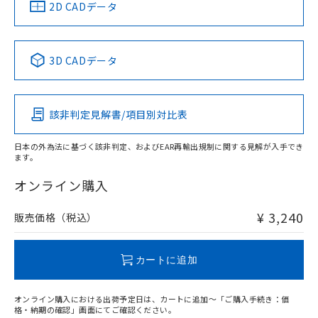
中国 RoHS
注意事項・凡例
2D CADデータ
中国 RoHS表
※1 ※2
3D CADデータ
Pb
Hg
Cd
Cr(VI)
該非判定見解書/項目別対比表
O
O
O
O
日本の外為法に基づく該非判定、およびEAR再輸出規制に関する見解が入手でき
ます。
"対応済み"や非含有の記載がされた商品であっても、流通
在庫等で未対応品が混在する可能性があります。
オンライン購入
非含有品が必要な際は、弊社営業部門もしくは販売店へお
問い合わせください。
¥ 3,240
販売価格（税込）
この製品のRoHS/REACH対応状況ページへ
カートに追加
オンライン購入における出荷予定日は、カートに追加～「ご購入手続き：価
格・納期の確認」画面にてご確認ください。