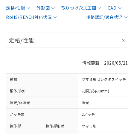
定格/性能
外形図
取りつけ穴加工図
CAD
RoHS/REACH対応状況
規格認証/適合状況
定格/性能
情報更新：2026/05/21
種類
ツマミ形セレクタスイッチ
胴体形状
丸胴形(φ30mm)
照光/非照光
照光
ノッチ数
2ノッチ
操作部
操作部形状
ツマミ形