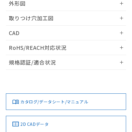
の共同利用に関して"
の「1.共同利
外形図
※本証明書は発行日時点で非含有を証明す
用者の範囲」に記載されている法人を
るもので、過去に遡って非含有を証明する
指します。
情報更新：2026/05/21
ものではありません。
取りつけ穴加工図
また、RoHS指令のフタル酸エステル類４
物質の対応では、対応完了までの期間は出
情報更新：2026/05/21
CAD
荷製品に未対応品が混在することから備考
欄に対応日を記載しておりました。
ログイン/会員登録いただくと、CADデータをダウンロー
RoHS/REACH対応状況
既に当社にて対応品への在庫切替を完了
ドすることができます。
していることから、特段のことがない限
情報更新：2026/7/29
り、2022年1月12日より割愛しておりま
規格認証/適合状況
す。
ログイン/会員登録
EU RoHS
注意事項・凡例
A30NW-2ML-TOA-P002-OBについての規格認証/適合状況に
ついては、「カスタマーサポートセンタ お客様相談室」また
は貴社担当オムロン営業員または販売店にお問い合わせくだ
対応状況
対応予定月
※1
※2
さい。
ダウンロードデータをご利用いただく前に、以下を必ずお読
みください。
カタログ/データシート/マニュアル
対応済み
ソフトウェアの使用条件
お問い合わせ
中国 RoHS
注意事項・凡例
2D CADデータ