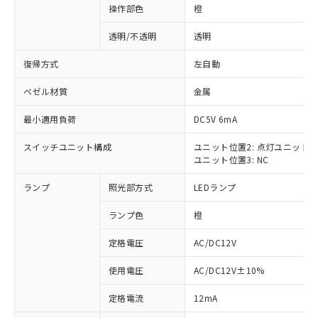
操作部色
橙
透明/不透明
透明
復帰方式
左自動
ベゼル材質
金属
最小適用負荷
DC5V 6mA
スイッチユニット構成
ユニット位置2: 点灯ユニット
ユニット位置3: NC
ランプ
照光部方式
LEDランプ
ランプ色
橙
定格電圧
AC/DC12V
使用電圧
AC/DC12V±10%
※1 対応状況
定格電流
12mA
対応済み：EU RoHS指令（10物質）の