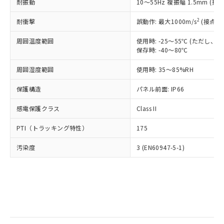
当社は規制貨物を破棄する場合は、完
耐振動
ル) (DEHP)(別名：DOP) 1000ppm以下、フタル酸ブチ
10～55Hz 複振幅 1.5mm (接
正式な納期状況および標準価格はお客
ル類) : 1000ppm、
ルベンジル（BBP） 1000ppm以下、フタル酸ジブチル
全に破砕するなど、違法に輸出されな
DBP(フタル酸ジブチル) : 1000ppm、 DIBP(フタル酸ジ
様のお取引先、またはお客様担当のオ
（DBP） 1000ppm以下、フタル酸ジイソブチル
イソブチル) : 1000ppm、 BBP(フタル酸ブチルベンジ
△
一定数には満たないが在庫あり
いよう必要な手段を講じます。
2
耐衝撃
誤動作: 最大1000m/s
(接点開
ムロン制御機器販売店・当社販売員に
(DIBP) 1000ppm以下
ル) : 1000ppm、
当社は貴社製品を、核兵器、ミサイ
但し、RoHS指令で産業用監視および制御機器に対する
DEHP(フタル酸ビス(2-エチルヘキシル)) : 1000ppm
ご相談ください。
適用除外項目は除く。
周囲温度範囲
使用時: -25～55℃ (ただし
ル、化学兵器、生物兵器またはその他
－
在庫なし(最新の在庫状況につ
オムロン制御機器販売店や当社販売拠
フタル酸エステル類の４物質については閾値を超える意
保存時: -40～80℃
武器並びにこれらの製造装置等に一切
いては、お客様のお取引先、ま
図的な使用がないことを確認しています。
点は「
販売ネットワーク
」をご確認
※2 環境保護使用期限
使用いたしません。
たはお客様担当のオムロン制御
ください。
周囲湿度範囲
使用時: 35～85%RH
当社は、貴社製品を第三者に販売する
機器販売店・当社販売員にご確
在庫状況および標準価格結果を当社の
※2 対応予定月
「ｅ」：有害物質（10物質）のすべてが基
場合は、上記1、2および3の内容を当
認ください)
事前の承諾なく第三者に漏洩または開
保護構造
パネル前面: IP66
準値以下であることを示します。
該第三者に通知します。また当社は、
示しないようお願いします。
部品在庫の切り替え状況などにより、予定
「10」：通常の使用状況下において有害物
販売先および販売に係わる関係者が違
マイパーツ機能（部品リスト作成サー
感電保護クラス
Class II
空
受注生産機種、また在庫状況の
月が前後することがあります。
質が外部に漏えいし、環境に深刻な影響を
法に輸出するおそれがある場合は、取
ビス）をご利用いただくには、I-Web
白
情報を公開していない機種
及ぼさない年数を意味します。
り引きをいたしません。
PTI（トラッキング特性）
175
メンバーズにご登録されている必要が
「－」：未確認です。当社販売部門へお問
あります。
い合わせください。
汚染度
3 (EN60947-5-1)
お客様が当ウェブサイト上で当社にご
※3 非含有証明書ダウンロード
登録された部品リストについて、当社
および当社の共同利用者が、当社の製
下記の非含有証明書をダウンロードするこ
品・サービスに関するお客様との取
とができます。
合意する
キャンセル
引・商談に必要な範囲で利用すること
をご了承ください。
EU RoHS指令（10物質）の非含有証明書
※当社の共同利用者とは、
"個人情報
51物質の非含有証明書（当社基準）