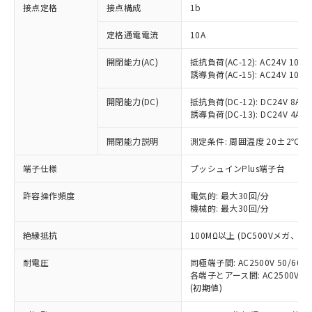
非含有に対応した製品が提供可能な商品で
接点定格
接点構成
1b
す。
対応予定：EU RoHS指令（10物質）の非含
定格通電電流
10A
ご利用条件
有に対応した製品に切り替える予定のある
商品です。
開閉能力(AC)
抵抗負荷(AC-12): AC24V 10A/A
誘導負荷(AC-15): AC24V 10A/AC
対応予定なし：EU RoHS指令（10物質）の
以下の条件をお読みいただき、同意のうえ
非含有に非対応の商品で、対応品を出す予
ご利用ください。
開閉能力(DC)
抵抗負荷(DC-12): DC24V 8A/DC
定はありません。
誘導負荷(DC-13): DC24V 4A/DC
調査・確認中：EU RoHS指令（10物質）の
本サービスは、当社制御機器事業取扱
※1 中国RoHS○×表
非含有の対応状況を調査中または確認中の
商品の当社在庫状況および標準価格
開閉能力説明
測定条件: 周囲温度 20±2℃、
商品です。
(税抜)を提供させていただくもので
「○」：最大均質材料含有率が中国RoHSの
非該当品：ライセンス料など無形物で、有
端子仕様
プッシュインPlus端子台
す。
基準値以下であることを示します。
害物質有無と関係のない商品です。
当社制御機器事業取扱商品の中には、
「×」：最大均質材料含有率が中国RoHSの
仕入先様の事情により、非含有部品として
許容操作頻度
電気的: 最大30回/分
本サービスの対象外となる商品もある
基準値を超えていることを示します。
いたものが、含有品と判明した場合などや
機械的: 最大30回/分
当社は、これら貴社製品のうち、外国
ことをご了承ください。
「－」：未確認です。当社販売部門へお問
むを得ず変更することがあります。
為替および外国貿易法に定める商品
在庫状況および標準価格照会結果は、
い合わせください。
絶縁抵抗
100MΩ以上 (DC500Vメガ、
（以下｢規制貨物等」という）を輸出
記載している更新日時点での社内デー
*EU RoHS指令（10物質）：
または国外への提供する場合は、日本
記
タに基づき作成されるものであり、閲
説明
耐電圧
鉛(Pb) 1000ppm以下、 水銀(Hg) 1000ppm以下、 カド
同極端子間: AC2500V 50/60
*中国RoHS10物質の基準値 (GB/T26572)：
国政府の輸出許可(または役務取引許
号
覧された時点での実際の在庫および標
ミウム(Cd) 100ppm以下、
Pb(鉛) :1000ppm、 Hg(水銀) : 1000ppm、 Cd(カドミウ
各端子とアース間: AC2500V 50/
可)を取得するなどの必要な手続きを
六価クロム(Cr(Ⅵ)) 1000ppm以下、ポリ臭化ビフェニル
ム) : 100ppm、
準価格とは異なる場合があることをご
(初期値)
類(PBB) 1000ppm以下、ポリ臭化ジフェニルエーテル類
Cr(Ⅵ)(六価クロム) : 1000ppm、 PBBs(ポリ臭化ビフェ
とります。
了承ください。
(PBDE) 1000ppm以下、フタル酸ビス(2-エチルヘキシ
○
一定数以上の在庫あり
ニル類) : 1000ppm、 PBDEs(ポリ臭化ジフェニルエーテ