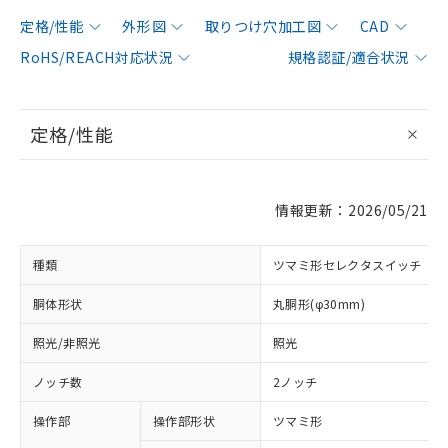
定格/性能
外形図
取りつけ穴加工図
CAD
RoHS/REACH対応状況
規格認証/適合状況
定格/性能
情報更新：2026/05/21
種類
ツマミ形セレクタスイッチ
胴体形状
丸胴形(φ30mm)
照光/非照光
照光
ノッチ数
2ノッチ
操作部
操作部形状
ツマミ形