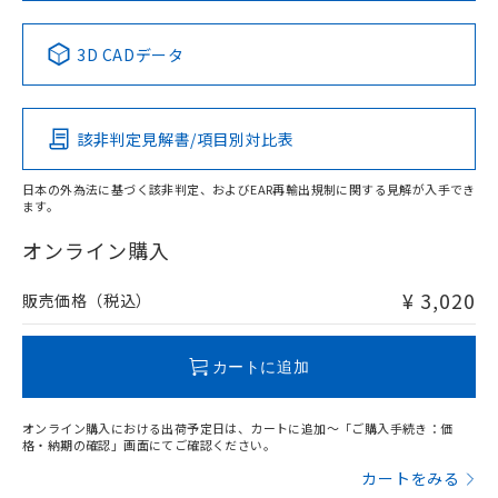
中国 RoHS表
※1 ※2
3D CADデータ
Pb
Hg
Cd
Cr(VI)
該非判定見解書/項目別対比表
X
O
O
O
日本の外為法に基づく該非判定、およびEAR再輸出規制に関する見解が入手でき
ます。
"対応済み"や非含有の記載がされた商品であっても、流通
在庫等で未対応品が混在する可能性があります。
オンライン購入
非含有品が必要な際は、弊社営業部門もしくは販売店へお
問い合わせください。
¥ 3,020
販売価格（税込）
この製品のRoHS/REACH対応状況ページへ
カートに追加
オンライン購入における出荷予定日は、カートに追加～「ご購入手続き：価
格・納期の確認」画面にてご確認ください。
カートをみる