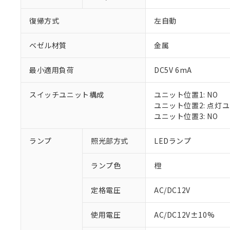
復帰方式
左自動
ベゼル材質
金属
最小適用負荷
DC5V 6mA
スイッチユニット構成
ユニット位置1: NO
ユニット位置2: 点灯
ユニット位置3: NO
※1 対応状況
ランプ
照光部方式
LEDランプ
対応済み：EU
ランプ色
橙
対応予定：EU R
対応予定なし：EU
定格電圧
AC/DC12V
調査・確認中：EU
ご利用条件
非該当品：ライセ
※1 中国RoHS
使用電圧
AC/DC12V±10%
仕入先様の事情に
があります。
以下の条件をお読