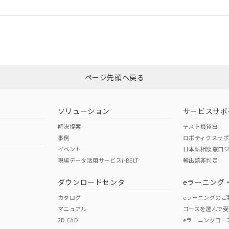
ログイン/会員登録
適合状況については、「カスタマーサポートセンタ お客様相談室」または貴社
みください。
非含有証明書
※3
ページ先頭へ戻る
ダウンロードはこちら
ソリューション
サービスサポ
解決提案
テスト機貸出
事例
ロボティクスサ
イベント
日本語相談窓口
現場データ活用サービスi-BELT
輸出該非判定
I)
PBBs
PBDEs
DBP
ダウンロードセンタ
eラーニング
カタログ
eラーニングのご
マニュアル
コースを選んで受
O
O
O
2D CAD
eラーニングコー