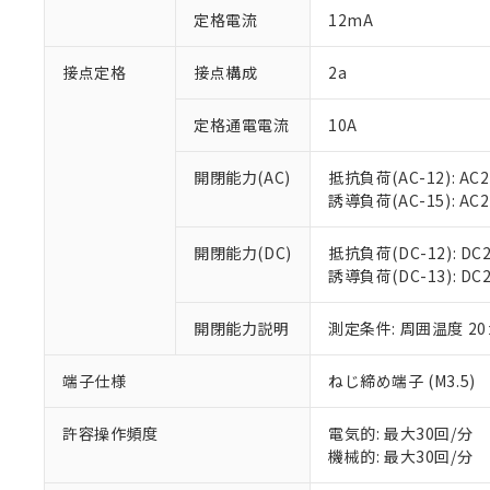
「○」：最大均質
定格電流
12mA
「×」：最大均質
本サービスは
当社は、これ
*EU RoHS指令（10物
「－」：未確認で
鉛(Pb) 1000ppm以下、
くものです。
う）を輸出ま
接点定格
接点構成
2a
記
説明
六価クロム(Cr(Ⅵ)) 1
当社制御機器
などの必要な
フタル酸ビス(2-エチルヘ
号
*中国RoHS10物質の基準値 
ル（DBP） 1000ppm
在庫状況およ
当社は規制貨
Pb(鉛) :1000ppm、 Hg
定格通電電流
10A
但し、RoHS指令で産
のであり、閲
ます。
Cr(Ⅵ)(六価クロム) : 
フタル酸エステル類の４
○
一定数以
DBP(フタル酸ジブチル) :
い。
当社は貴社製
DEHP(フタル酸ビス(2-エ
開閉能力(AC)
抵抗負荷(AC-12): AC24
正式な納期状
置等に一切使
誘導負荷(AC-15): AC24V
当社販売員に
※2 対応予定月
△
一定数に
当社は、貴社
オムロン制御
また当社は、
※2 環境保護使
在庫状況およ
部品在庫の切り替
たしません。
開閉能力(DC)
抵抗負荷(DC-12): DC24
－
在庫なし
す。
誘導負荷(DC-13): DC24
「ｅ」：有害物質
機器販売
マイパーツ機
「10」：通常の
ている必要が
味します。
開閉能力説明
測定条件: 周囲温度 2
空
受注生産
お客様が当ウ
※3 非含有証明
「－」：未確認で
白
が、当社の製
端子仕様
ねじ締め端子 (M3.5)
さい。
下記の非含有証明
※当社の共同
いる法人を指
許容操作頻度
電気的: 最大30回/分
EU RoHS指令（
機械的: 最大30回/分
51物質の非含有証
※本証明書は発行