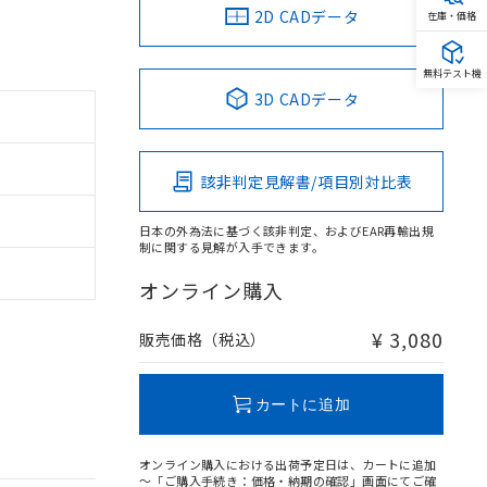
2D CADデータ
在庫・価格
無料テスト機
3D CADデータ
該非判定見解書/項目別対比表
日本の外為法に基づく該非判定、およびEAR再輸出規
制に関する見解が入手できます。
オンライン購入
¥ 3,080
販売価格（税込）
カートに追加
オンライン購入における出荷予定日は、カートに追加
～「ご購入手続き：価格・納期の確認」画面にてご確