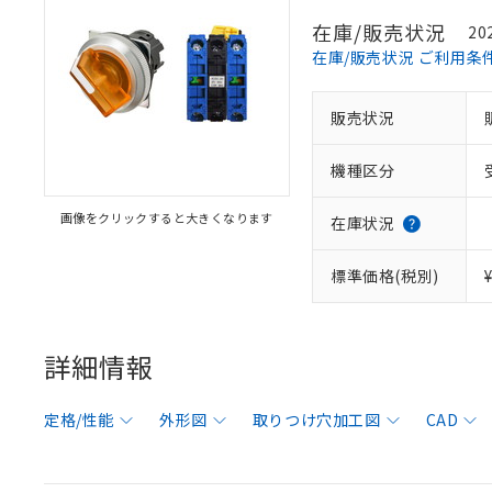
在庫/販売状況
20
在庫/販売状況 ご利用条
販売状況
機種区分
画像をクリックすると大きくなります
在庫状況
標準価格(税別)
詳細情報
定格/性能
外形図
取りつけ穴加工図
CAD