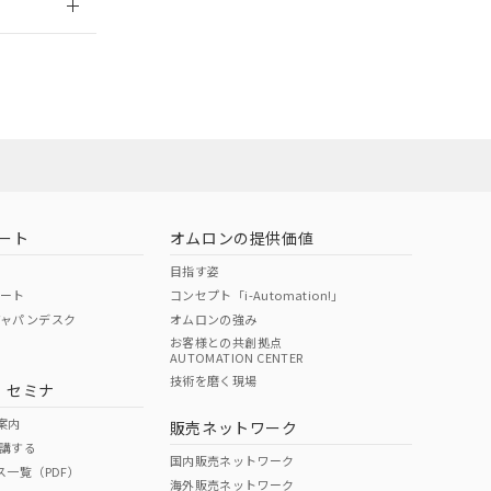
担当オムロン
お問い合わせ
ート
オムロンの提供価値
目指す姿
ポート
コンセプト「i-Automation!」
ジャパンデスク
オムロンの強み
お客様との共創拠点
AUTOMATION CENTER
DIBP
BBP
DEHP
環境保護
技術を磨く現場
・セミナ
使用期限
案内
販売ネットワーク
講する
O
O
O
10
国内販売ネットワーク
ス一覧（PDF）
海外販売ネットワーク