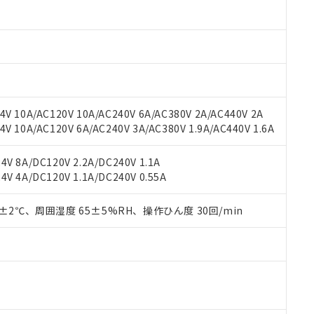
材料含有率が中国RoHSの基準値以下であることを示します。
材料含有率が中国RoHSの基準値を超えていることを示します。
、当社制御機器事業取扱商品の当社在庫状況および標準価格(税抜)
ら貴社製品のうち、外国為替および外国貿易法に定める商品（以下｢
質）：
す。当社販売部門へお問い合わせください。
 水銀(Hg) 1000ppm以下、 カドミウム(Cd) 100ppm以下、
たは国外への提供する場合は、日本国政府の輸出許可(または役務取
000ppm以下、ポリ臭化ビフェニル類(PBB) 1000ppm以下、ポリ臭化ジフェニルエーテル類(P
事業取扱商品の中には、本サービスの対象外となる商品もあること
手続きをとります。
キシル) (DEHP)(別名：DOP) 1000ppm以下、フタル酸ブチルベンジル（BBP） 100
(GB/T26572)：
以下、フタル酸ジイソブチル (DIBP) 1000ppm以下
び標準価格照会結果は、記載している更新日時点での社内データに
物を破棄する場合は、完全に破砕するなど、違法に輸出されないよ
(水銀) : 1000ppm、 Cd(カドミウム) : 100ppm、
業用監視および制御機器に対する適用除外項目は除く。
覧された時点での実際の在庫および標準価格とは異なる場合がある
1000ppm、 PBBs(ポリ臭化ビフェニル類) : 1000ppm、 PBDEs(ポリ臭化ジフェニルエーテル類
物質については閾値を超える意図的な使用がないことを確認しています。
上の在庫あり
 1000ppm、 DIBP(フタル酸ジイソブチル) : 1000ppm、 BBP(フタル酸ブチルベンジル) :
品を、核兵器、ミサイル、化学兵器、生物兵器またはその他武器並
チルヘキシル)) : 1000ppm
V 10A/AC120V 10A/AC240V 6A/AC380V 2A/AC440V 2A
況および標準価格はお客様のお取引先、またはお客様担当のオムロ
用いたしません。
 10A/AC120V 6A/AC240V 3A/AC380V 1.9A/AC440V 1.6A
ご相談ください。
は満たないが在庫あり
製品を第三者に販売する場合は、上記1、2および3の内容を当該第
機器販売店や当社販売拠点は「
販売ネットワーク
」をご確認くだ
販売先および販売に係わる関係者が違法に輸出するおそれがある場
用期限
び標準価格結果を当社の事前の承諾なく第三者に漏洩または開示し
え状況などにより、予定月が前後することがあります。
V 8A/DC120V 2.2A/DC240V 1.1A
(最新の在庫状況については、お客様のお取引先、またはお客様担当
V 4A/DC120V 1.1A/DC240V 0.55A
（10物質）のすべてが基準値以下であることを示します。
店・当社販売員にご確認ください)
能（部品リスト作成サービス）をご利用いただくには、I-Webメン
使用状況下において有害物質が外部に漏えいし、環境に深刻な影響を
あります。
0±2℃、周囲湿度 65±5%RH、操作ひん度 30回/min
機種、また在庫状況の情報を公開していない機種
ェブサイト上で当社にご登録された部品リストについて、当社およ
書ダウンロード
す。当社販売部門へお問い合わせください。
品・サービスに関するお客様との取引・商談に必要な範囲で利用す
合意する
キャンセル
書をダウンロードすることができます。
利用者とは、
"個人情報の共同利用に関して"
の「1.共同利用者の
します。
10物質）の非含有証明書
明書（当社基準）
日時点で非含有を証明するもので、過去に遡って非含有を証明するも