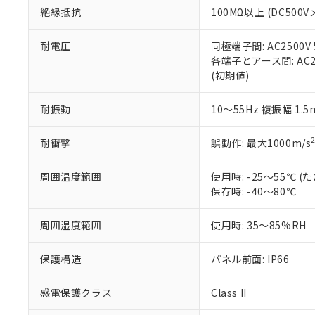
また、RoHS指
絶縁抵抗
100MΩ以上 (DC5
混在することから
既に当社にて対応
耐電圧
同極端子間: AC2500V
り割愛しておりま
各端子とアース間: AC250
(初期値)
耐振動
10～55Hz 複振幅 1.
耐衝撃
誤動作: 最大1000m/s
周囲温度範囲
使用時: -25～55℃
保存時: -40～80℃
周囲湿度範囲
使用時: 35～85%RH
保護構造
パネル前面: IP66
感電保護クラス
Class II