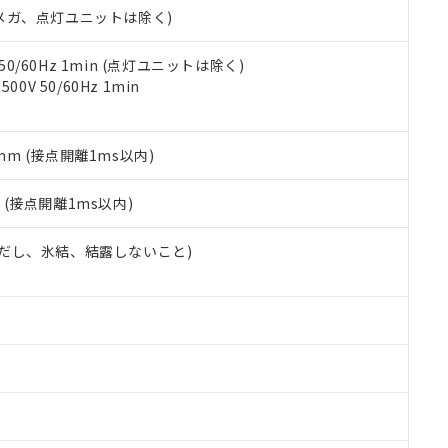
令のフタル酸エステル類４物質の対応では、対応完了までの期間は出
00Vメガ、点灯ユニットは除く)
備考欄に対応日を記載しておりました。
品への在庫切替を完了していることから、特段のことがない限り、20
 50/60Hz 1min (点灯ユニットは除く)
す。
0V 50/60Hz 1min
5mm (接点開離1ms以内)
2
(接点開離1ms以内)
 (ただし、氷結、結露しないこと)