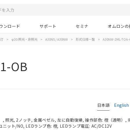
ウンロード
サポート
セミナ
オムロンの
示灯
>
φ30:照光・非照光
>
A30NS / A30NW
>
形式仕様一覧
>
A30NW-2ML-TOA-
1-OB
日本語
English
 照光, 2ノッチ, 金属ベゼル, 左に自動復帰, 操作部色: 橙（透明）, IP
ニット/NO, LEDランプ色: 橙, LEDランプ電圧: AC/DC12V