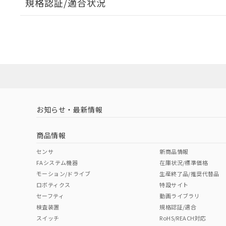
規格認証/適合状況
EU RoHS
注意事項・凡例
A30NW-2ML-TOA-G101-OBについての規格認証/
営業員または販売店にお問い合わせください。
ダウンロードデータをご利用いただく前に、以下を必ずお読
対応状況
対応予定月
※1
※2
ソフトウェアの使用条件
対応済み
お知らせ・最新情報
中国 RoHS
注意事項・凡例
商品情報
中国 RoHS表
※1 ※2
センサ
新商品情報
FAシステム機器
在庫状況/標準価格
Pb
Hg
Cd
Cr(V
モーション/ドライブ
生産終了品/推奨代替品
ロボティクス
特設サイト
セーフティ
動画ライブラリ
検査装置
規格認証/適合
X
O
O
O
スイッチ
RoHS/REACH対応