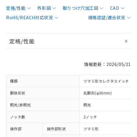
定格/性能
外形図
取りつけ穴加工図
CAD
RoHS/REACH対応状況
規格認証/適合状況
定格/性能
情報更新：2026/05/21
種類
ツマミ形セレクタスイッチ
胴体形状
丸胴形(φ30mm)
照光/非照光
照光
ノッチ数
2ノッチ
操作部
操作部形状
ツマミ形