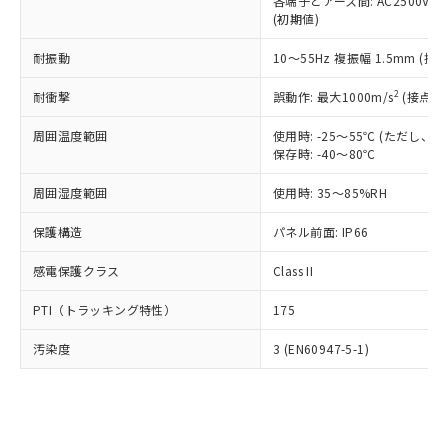
類(PBB) 1000ppm以下、ポリ臭化ジフェニルエーテル類
各端子とアース間: AC2500V 50/
Cr(Ⅵ)(六価クロム) : 1000ppm、 PBBs(ポリ臭化ビフェ
とります。
了承ください。
(PBDE) 1000ppm以下、フタル酸ビス(2-エチルヘキシ
○
一定数以上の在庫あり
ニル類) : 1000ppm、 PBDEs(ポリ臭化ジフェニルエーテ
(初期値)
当社は規制貨物を破棄する場合は、完
ル) (DEHP)(別名：DOP) 1000ppm以下、フタル酸ブチ
正式な納期状況および標準価格はお客
ル類) : 1000ppm、
ルベンジル（BBP） 1000ppm以下、フタル酸ジブチル
全に破砕するなど、違法に輸出されな
DBP(フタル酸ジブチル) : 1000ppm、 DIBP(フタル酸ジ
様のお取引先、またはお客様担当のオ
耐振動
10～55Hz 複振幅 1.5mm (接
（DBP） 1000ppm以下、フタル酸ジイソブチル
イソブチル) : 1000ppm、 BBP(フタル酸ブチルベンジ
△
一定数には満たないが在庫あり
いよう必要な手段を講じます。
ムロン制御機器販売店・当社販売員に
(DIBP) 1000ppm以下
ル) : 1000ppm、
当社は貴社製品を、核兵器、ミサイ
但し、RoHS指令で産業用監視および制御機器に対する
DEHP(フタル酸ビス(2-エチルヘキシル)) : 1000ppm
ご相談ください。
2
耐衝撃
誤動作: 最大1000m/s
(接点開
適用除外項目は除く。
ル、化学兵器、生物兵器またはその他
－
在庫なし(最新の在庫状況につ
オムロン制御機器販売店や当社販売拠
フタル酸エステル類の４物質については閾値を超える意
武器並びにこれらの製造装置等に一切
いては、お客様のお取引先、ま
周囲温度範囲
図的な使用がないことを確認しています。
使用時: -25～55℃ (ただし
点は「
販売ネットワーク
」をご確認
※2 環境保護使用期限
使用いたしません。
保存時: -40～80℃
たはお客様担当のオムロン制御
ください。
当社は、貴社製品を第三者に販売する
機器販売店・当社販売員にご確
在庫状況および標準価格結果を当社の
※2 対応予定月
「ｅ」：有害物質（10物質）のすべてが基
周囲湿度範囲
使用時: 35～85%RH
場合は、上記1、2および3の内容を当
認ください)
事前の承諾なく第三者に漏洩または開
準値以下であることを示します。
該第三者に通知します。また当社は、
示しないようお願いします。
保護構造
パネル前面: IP66
部品在庫の切り替え状況などにより、予定
「10」：通常の使用状況下において有害物
販売先および販売に係わる関係者が違
マイパーツ機能（部品リスト作成サー
空
受注生産機種、また在庫状況の
月が前後することがあります。
質が外部に漏えいし、環境に深刻な影響を
法に輸出するおそれがある場合は、取
ビス）をご利用いただくには、I-Web
白
情報を公開していない機種
感電保護クラス
Class II
及ぼさない年数を意味します。
り引きをいたしません。
メンバーズにご登録されている必要が
「－」：未確認です。当社販売部門へお問
あります。
PTI（トラッキング特性）
175
い合わせください。
お客様が当ウェブサイト上で当社にご
※3 非含有証明書ダウンロード
登録された部品リストについて、当社
汚染度
3 (EN60947-5-1)
および当社の共同利用者が、当社の製
下記の非含有証明書をダウンロードするこ
品・サービスに関するお客様との取
とができます。
合意する
キャンセル
引・商談に必要な範囲で利用すること
をご了承ください。
EU RoHS指令（10物質）の非含有証明書