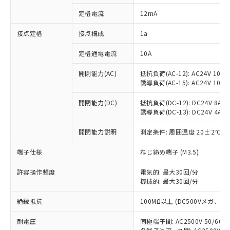
対応済み：EU RoHS指令（10物質）の
定格電流
12mA
非含有に対応した製品が提供可能な商品で
す。
接点定格
接点構成
1a
対応予定：EU RoHS指令（10物質）の非含
ご利用条件
有に対応した製品に切り替える予定のある
定格通電電流
10A
商品です。
対応予定なし：EU RoHS指令（10物質）の
開閉能力(AC)
抵抗負荷(AC-12): AC24V 10A/A
以下の条件をお読みいただき、同意のうえ
非含有に非対応の商品で、対応品を出す予
誘導負荷(AC-15): AC24V 10A/AC
ご利用ください。
定はありません。
調査・確認中：EU RoHS指令（10物質）の
開閉能力(DC)
抵抗負荷(DC-12): DC24V 8A/DC
本サービスは、当社制御機器事業取扱
※1 中国RoHS○×表
誘導負荷(DC-13): DC24V 4A/DC
非含有の対応状況を調査中または確認中の
商品の当社在庫状況および標準価格
商品です。
(税抜)を提供させていただくもので
開閉能力説明
測定条件: 周囲温度 20±2℃、
「○」：最大均質材料含有率が中国RoHSの
非該当品：ライセンス料など無形物で、有
す。
基準値以下であることを示します。
害物質有無と関係のない商品です。
当社制御機器事業取扱商品の中には、
端子仕様
ねじ締め端子 (M3.5)
「×」：最大均質材料含有率が中国RoHSの
仕入先様の事情により、非含有部品として
本サービスの対象外となる商品もある
基準値を超えていることを示します。
いたものが、含有品と判明した場合などや
当社は、これら貴社製品のうち、外国
ことをご了承ください。
許容操作頻度
電気的: 最大30回/分
「－」：未確認です。当社販売部門へお問
むを得ず変更することがあります。
為替および外国貿易法に定める商品
機械的: 最大30回/分
在庫状況および標準価格照会結果は、
い合わせください。
（以下｢規制貨物等」という）を輸出
記載している更新日時点での社内デー
*EU RoHS指令（10物質）：
または国外への提供する場合は、日本
絶縁抵抗
100MΩ以上 (DC500Vメガ、
記
タに基づき作成されるものであり、閲
説明
鉛(Pb) 1000ppm以下、 水銀(Hg) 1000ppm以下、 カド
*中国RoHS10物質の基準値 (GB/T26572)：
国政府の輸出許可(または役務取引許
号
覧された時点での実際の在庫および標
ミウム(Cd) 100ppm以下、
Pb(鉛) :1000ppm、 Hg(水銀) : 1000ppm、 Cd(カドミウ
耐電圧
同極端子間: AC2500V 50/60
可)を取得するなどの必要な手続きを
六価クロム(Cr(Ⅵ)) 1000ppm以下、ポリ臭化ビフェニル
ム) : 100ppm、
準価格とは異なる場合があることをご