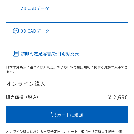
中国 RoHS
注意事項・凡例
2D CADデータ
中国 RoHS表
※1 ※2
3D CADデータ
Pb
Hg
Cd
Cr(VI)
該非判定見解書/項目別対比表
O
O
O
O
日本の外為法に基づく該非判定、およびEAR再輸出規制に関する見解が入手でき
ます。
"対応済み"や非含有の記載がされた商品であっても、流通
在庫等で未対応品が混在する可能性があります。
オンライン購入
非含有品が必要な際は、弊社営業部門もしくは販売店へお
問い合わせください。
¥ 2,690
販売価格（税込）
この製品のRoHS/REACH対応状況ページへ
カートに追加
オンライン購入における出荷予定日は、カートに追加～「ご購入手続き：価