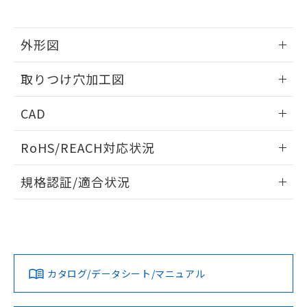
※当社の共同利用者とは、
"個人情報
51物質の非含有証明書（当社基準）
の共同利用に関して"
の「1.共同利
※本証明書は発行日時点で非含有を証明す
用者の範囲」に記載されている法人を
るもので、過去に遡って非含有を証明する
外形図
指します。
ものではありません。
情報更新：2026/05/21
また、RoHS指令のフタル酸エステル類４
取りつけ穴加工図
物質の対応では、対応完了までの期間は出
荷製品に未対応品が混在することから備考
情報更新：2026/05/21
CAD
欄に対応日を記載しておりました。
既に当社にて対応品への在庫切替を完了
ログイン/会員登録いただくと、CADデータをダウンロー
していることから、特段のことがない限
RoHS/REACH対応状況
ドすることができます。
り、2022年1月12日より割愛しておりま
す。
情報更新：2026/7/29
規格認証/適合状況
ログイン/会員登録
EU RoHS
注意事項・凡例
A30NW-2ML-TOA-G100-OEについての規格認証/適合状況に
ついては、「カスタマーサポートセンタ お客様相談室」また
は貴社担当オムロン営業員または販売店にお問い合わせくだ
対応状況
対応予定月
※1
※2
さい。
ダウンロードデータをご利用いただく前に、以下を必ずお読
みください。
カタログ/データシート/マニュアル
対応済み
ソフトウェアの使用条件
お問い合わせ