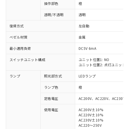
操作部色
橙
透明/不透明
透明
復帰方式
左自動
ベゼル材質
金属
最小適用負荷
DC5V 6mA
スイッチユニット構成
ユニット位置1: NO
ユニット位置2: 点灯ユニット
ランプ
照光部方式
LEDランプ
ランプ色
橙
定格電圧
AC200V、AC220V、AC230V、
使用電圧
AC200V±10%
AC220V±10%
※1 対応状況
AC230V±10%
AC220～250V