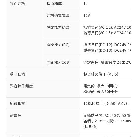
非含有に対応した製品が提供可能な商品で
接点定格
接点構成
1a
す。
対応予定：EU RoHS指令（10物質）の非含
定格通電電流
10A
ご利用条件
有に対応した製品に切り替える予定のある
商品です。
開閉能力(AC)
抵抗負荷(AC-12): AC24V 10A/A
誘導負荷(AC-15): AC24V 10A/AC
対応予定なし：EU RoHS指令（10物質）の
以下の条件をお読みいただき、同意のうえ
非含有に非対応の商品で、対応品を出す予
ご利用ください。
開閉能力(DC)
抵抗負荷(DC-12): DC24V 8A/DC
定はありません。
誘導負荷(DC-13): DC24V 4A/DC
調査・確認中：EU RoHS指令（10物質）の
本サービスは、当社制御機器事業取扱
※1 中国RoHS○×表
非含有の対応状況を調査中または確認中の
商品の当社在庫状況および標準価格
開閉能力説明
測定条件: 周囲温度 20±2℃、
商品です。
(税抜)を提供させていただくもので
「○」：最大均質材料含有率が中国RoHSの
非該当品：ライセンス料など無形物で、有
端子仕様
ねじ締め端子 (M3.5)
す。
基準値以下であることを示します。
害物質有無と関係のない商品です。
当社制御機器事業取扱商品の中には、
「×」：最大均質材料含有率が中国RoHSの
仕入先様の事情により、非含有部品として
許容操作頻度
電気的: 最大30回/分
本サービスの対象外となる商品もある
基準値を超えていることを示します。
いたものが、含有品と判明した場合などや
機械的: 最大30回/分
当社は、これら貴社製品のうち、外国
ことをご了承ください。
「－」：未確認です。当社販売部門へお問
むを得ず変更することがあります。
為替および外国貿易法に定める商品
在庫状況および標準価格照会結果は、
い合わせください。
絶縁抵抗
100MΩ以上 (DC500Vメガ、
（以下｢規制貨物等」という）を輸出
記載している更新日時点での社内デー
*EU RoHS指令（10物質）：
または国外への提供する場合は、日本
記
タに基づき作成されるものであり、閲
説明
耐電圧
鉛(Pb) 1000ppm以下、 水銀(Hg) 1000ppm以下、 カド
同極端子間: AC2500V 50/60
*中国RoHS10物質の基準値 (GB/T26572)：
国政府の輸出許可(または役務取引許
号
覧された時点での実際の在庫および標
ミウム(Cd) 100ppm以下、
Pb(鉛) :1000ppm、 Hg(水銀) : 1000ppm、 Cd(カドミウ
各端子とアース間: AC2500V 50/
可)を取得するなどの必要な手続きを
六価クロム(Cr(Ⅵ)) 1000ppm以下、ポリ臭化ビフェニル
ム) : 100ppm、
準価格とは異なる場合があることをご
(初期値)
類(PBB) 1000ppm以下、ポリ臭化ジフェニルエーテル類
Cr(Ⅵ)(六価クロム) : 1000ppm、 PBBs(ポリ臭化ビフェ
とります。
了承ください。
(PBDE) 1000ppm以下、フタル酸ビス(2-エチルヘキシ
○
一定数以上の在庫あり
ニル類) : 1000ppm、 PBDEs(ポリ臭化ジフェニルエーテ