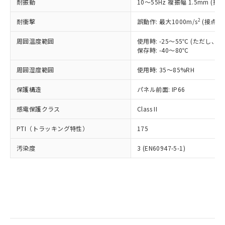
当社は規制貨物を破棄する場合は、完
耐振動
ル) (DEHP)(別名：DOP) 1000ppm以下、フタル酸ブチ
10～55Hz 複振幅 1.5mm (接
正式な納期状況および標準価格はお客
ル類) : 1000ppm、
ルベンジル（BBP） 1000ppm以下、フタル酸ジブチル
全に破砕するなど、違法に輸出されな
DBP(フタル酸ジブチル) : 1000ppm、 DIBP(フタル酸ジ
様のお取引先、またはお客様担当のオ
（DBP） 1000ppm以下、フタル酸ジイソブチル
イソブチル) : 1000ppm、 BBP(フタル酸ブチルベンジ
△
一定数には満たないが在庫あり
いよう必要な手段を講じます。
2
耐衝撃
誤動作: 最大1000m/s
(接点開
ムロン制御機器販売店・当社販売員に
(DIBP) 1000ppm以下
ル) : 1000ppm、
当社は貴社製品を、核兵器、ミサイ
但し、RoHS指令で産業用監視および制御機器に対する
DEHP(フタル酸ビス(2-エチルヘキシル)) : 1000ppm
ご相談ください。
適用除外項目は除く。
周囲温度範囲
使用時: -25～55℃ (ただし
ル、化学兵器、生物兵器またはその他
－
在庫なし(最新の在庫状況につ
オムロン制御機器販売店や当社販売拠
フタル酸エステル類の４物質については閾値を超える意
保存時: -40～80℃
武器並びにこれらの製造装置等に一切
いては、お客様のお取引先、ま
図的な使用がないことを確認しています。
点は「
販売ネットワーク
」をご確認
※2 環境保護使用期限
使用いたしません。
たはお客様担当のオムロン制御
ください。
周囲湿度範囲
使用時: 35～85%RH
当社は、貴社製品を第三者に販売する
機器販売店・当社販売員にご確
在庫状況および標準価格結果を当社の
※2 対応予定月
「ｅ」：有害物質（10物質）のすべてが基
場合は、上記1、2および3の内容を当
認ください)
事前の承諾なく第三者に漏洩または開
保護構造
パネル前面: IP66
準値以下であることを示します。
該第三者に通知します。また当社は、
示しないようお願いします。
部品在庫の切り替え状況などにより、予定
「10」：通常の使用状況下において有害物
販売先および販売に係わる関係者が違
マイパーツ機能（部品リスト作成サー
感電保護クラス
Class II
空
受注生産機種、また在庫状況の
月が前後することがあります。
質が外部に漏えいし、環境に深刻な影響を
法に輸出するおそれがある場合は、取
ビス）をご利用いただくには、I-Web
白
情報を公開していない機種
及ぼさない年数を意味します。
り引きをいたしません。
PTI（トラッキング特性）
175
メンバーズにご登録されている必要が
「－」：未確認です。当社販売部門へお問
あります。
い合わせください。
汚染度
3 (EN60947-5-1)
お客様が当ウェブサイト上で当社にご
※3 非含有証明書ダウンロード
登録された部品リストについて、当社
および当社の共同利用者が、当社の製
下記の非含有証明書をダウンロードするこ
品・サービスに関するお客様との取
とができます。
合意する
キャンセル
引・商談に必要な範囲で利用すること
をご了承ください。
EU RoHS指令（10物質）の非含有証明書
※当社の共同利用者とは、
"個人情報
51物質の非含有証明書（当社基準）