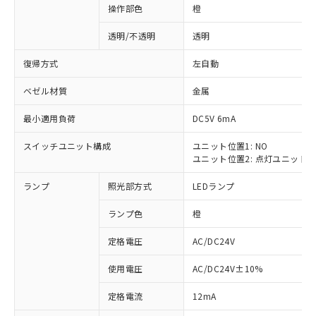
操作部色
橙
透明/不透明
透明
復帰方式
左自動
ベゼル材質
金属
最小適用負荷
DC5V 6mA
スイッチユニット構成
ユニット位置1: NO
ユニット位置2: 点灯ユニット
ランプ
照光部方式
LEDランプ
ランプ色
橙
定格電圧
AC/DC24V
使用電圧
AC/DC24V±10%
※1 対応状況
定格電流
12mA
対応済み：EU RoHS指令（10物質）の