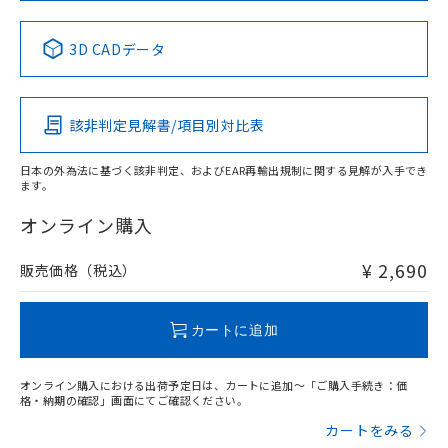
中国 RoHS表
※1 ※2
3D CADデータ
Pb
Hg
Cd
Cr(VI)
該非判定見解書/項目別対比表
X
O
O
O
日本の外為法に基づく該非判定、およびEAR再輸出規制に関する見解が入手でき
ます。
"対応済み"や非含有の記載がされた商品であっても、流通
在庫等で未対応品が混在する可能性があります。
オンライン購入
非含有品が必要な際は、弊社営業部門もしくは販売店へお
問い合わせください。
¥ 2,690
販売価格（税込）
この製品のRoHS/REACH対応状況ページへ
カートに追加
オンライン購入における出荷予定日は、カートに追加～「ご購入手続き：価
格・納期の確認」画面にてご確認ください。
カートをみる