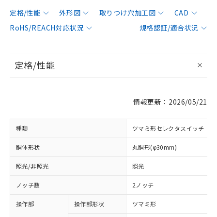
定格/性能
外形図
取りつけ穴加工図
CAD
RoHS/REACH対応状況
規格認証/適合状況
定格/性能
情報更新：2026/05/21
種類
ツマミ形セレクタスイッチ
胴体形状
丸胴形(φ30mm)
照光/非照光
照光
ノッチ数
2ノッチ
操作部
操作部形状
ツマミ形