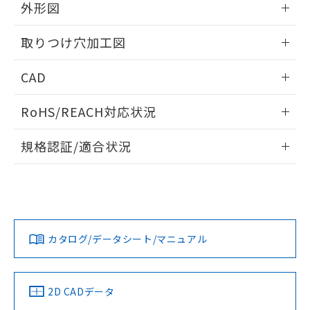
の共同利用に関して"
の「1.共同利
外形図
※本証明書は発行日時点で非含有を証明す
用者の範囲」に記載されている法人を
るもので、過去に遡って非含有を証明する
指します。
情報更新：2026/05/21
ものではありません。
取りつけ穴加工図
また、RoHS指令のフタル酸エステル類４
物質の対応では、対応完了までの期間は出
情報更新：2026/05/21
CAD
荷製品に未対応品が混在することから備考
欄に対応日を記載しておりました。
ログイン/会員登録いただくと、CADデータをダウンロー
RoHS/REACH対応状況
既に当社にて対応品への在庫切替を完了
ドすることができます。
していることから、特段のことがない限
情報更新：2026/7/29
り、2022年1月12日より割愛しておりま
規格認証/適合状況
す。
ログイン/会員登録
EU RoHS
注意事項・凡例
A30NW-2ML-TOA-G100-OCについての規格認証/適合状況に
ついては、「カスタマーサポートセンタ お客様相談室」また
は貴社担当オムロン営業員または販売店にお問い合わせくだ
対応状況
対応予定月
※1
※2
さい。
ダウンロードデータをご利用いただく前に、以下を必ずお読
みください。
カタログ/データシート/マニュアル
対応済み
ソフトウェアの使用条件
お問い合わせ
中国 RoHS
注意事項・凡例
2D CADデータ