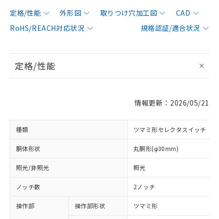
定格/性能
外形図
取りつけ穴加工図
CAD
RoHS/REACH対応状況
規格認証/適合状況
定格/性能
情報更新：2026/05/21
種類
ツマミ形セレクタスイッチ
胴体形状
丸胴形(φ30mm)
照光/非照光
照光
ノッチ数
2ノッチ
操作部
操作部形状
ツマミ形