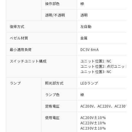
操作部色
緑
透明/不透明
透明
復帰方式
左自動
ベゼル材質
金属
最小適用負荷
DC5V 6mA
スイッチユニット構成
ユニット位置1: NC
ユニット位置2: 点灯ユニット
ユニット位置3: NC
ランプ
照光部方式
LEDランプ
ランプ色
緑
定格電圧
AC200V、AC220V、AC230V、
使用電圧
AC200V±10%
AC220V±10%
※1 対応状況
AC230V±10%