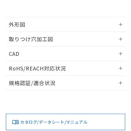
EU RoHS指令（10物質）の非含有証明書
※当社の共同利用者とは、
"個人情報
51物質の非含有証明書（当社基準）
の共同利用に関して"
の「1.共同利
※本証明書は発行日時点で非含有を証明す
用者の範囲」に記載されている法人を
るもので、過去に遡って非含有を証明する
指します。
外形図
ものではありません。
また、RoHS指令のフタル酸エステル類４
情報更新：2026/05/21
取りつけ穴加工図
物質の対応では、対応完了までの期間は出
荷製品に未対応品が混在することから備考
情報更新：2026/05/21
欄に対応日を記載しておりました。
CAD
既に当社にて対応品への在庫切替を完了
していることから、特段のことがない限
ログイン/会員登録いただくと、CADデータをダウンロー
RoHS/REACH対応状況
り、2022年1月12日より割愛しておりま
ドすることができます。
す。
情報更新：
規格認証/適合状況
ログイン/会員登録
EU RoHS
注意事項・凡例
A30NW-2ML-TGA-P202-GEについての規格認証/適合状況に
ついては、「カスタマーサポートセンタ お客様相談室」また
は貴社担当オムロン営業員または販売店にお問い合わせくだ
対応状況
対応予定月
※1
※2
さい。
ダウンロードデータをご利用いただく前に、以下を必ずお読
みください。
カタログ/データシート/マニュアル
対応済み
ソフトウェアの使用条件
お問い合わせ