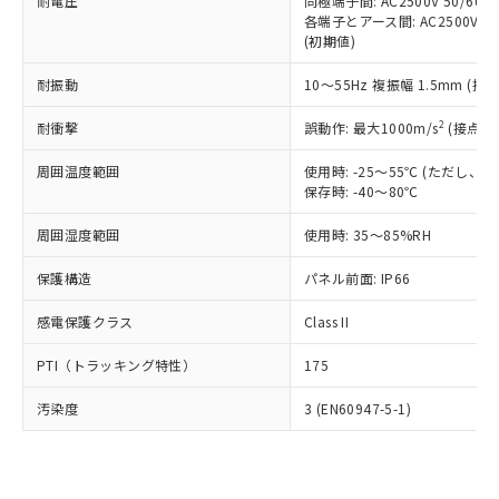
準価格とは異なる場合があることをご
耐電圧
同極端子間: AC2500V 50/60
類(PBB) 1000ppm以下、ポリ臭化ジフェニルエーテル類
Cr(Ⅵ)(六価クロム) : 1000ppm、 PBBs(ポリ臭化ビフェ
とります。
各端子とアース間: AC2500V 50/
了承ください。
(PBDE) 1000ppm以下、フタル酸ビス(2-エチルヘキシ
○
一定数以上の在庫あり
ニル類) : 1000ppm、 PBDEs(ポリ臭化ジフェニルエーテ
当社は規制貨物を破棄する場合は、完
(初期値)
ル) (DEHP)(別名：DOP) 1000ppm以下、フタル酸ブチ
正式な納期状況および標準価格はお客
ル類) : 1000ppm、
ルベンジル（BBP） 1000ppm以下、フタル酸ジブチル
全に破砕するなど、違法に輸出されな
DBP(フタル酸ジブチル) : 1000ppm、 DIBP(フタル酸ジ
様のお取引先、またはお客様担当のオ
（DBP） 1000ppm以下、フタル酸ジイソブチル
イソブチル) : 1000ppm、 BBP(フタル酸ブチルベンジ
△
一定数には満たないが在庫あり
耐振動
10～55Hz 複振幅 1.5mm (接
いよう必要な手段を講じます。
ムロン制御機器販売店・当社販売員に
(DIBP) 1000ppm以下
ル) : 1000ppm、
当社は貴社製品を、核兵器、ミサイ
但し、RoHS指令で産業用監視および制御機器に対する
DEHP(フタル酸ビス(2-エチルヘキシル)) : 1000ppm
ご相談ください。
2
耐衝撃
適用除外項目は除く。
誤動作: 最大1000m/s
(接点開
ル、化学兵器、生物兵器またはその他
－
在庫なし(最新の在庫状況につ
オムロン制御機器販売店や当社販売拠
フタル酸エステル類の４物質については閾値を超える意
武器並びにこれらの製造装置等に一切
いては、お客様のお取引先、ま
図的な使用がないことを確認しています。
点は「
販売ネットワーク
」をご確認
周囲温度範囲
使用時: -25～55℃ (ただし
※2 環境保護使用期限
使用いたしません。
たはお客様担当のオムロン制御
ください。
保存時: -40～80℃
当社は、貴社製品を第三者に販売する
機器販売店・当社販売員にご確
在庫状況および標準価格結果を当社の
※2 対応予定月
「ｅ」：有害物質（10物質）のすべてが基
場合は、上記1、2および3の内容を当
認ください)
事前の承諾なく第三者に漏洩または開
周囲湿度範囲
使用時: 35～85%RH
準値以下であることを示します。
該第三者に通知します。また当社は、
示しないようお願いします。
部品在庫の切り替え状況などにより、予定
「10」：通常の使用状況下において有害物
販売先および販売に係わる関係者が違
保護構造
パネル前面: IP66
マイパーツ機能（部品リスト作成サー
空
受注生産機種、また在庫状況の
月が前後することがあります。
質が外部に漏えいし、環境に深刻な影響を
法に輸出するおそれがある場合は、取
ビス）をご利用いただくには、I-Web
白
情報を公開していない機種
及ぼさない年数を意味します。
り引きをいたしません。
感電保護クラス
Class II
メンバーズにご登録されている必要が
「－」：未確認です。当社販売部門へお問
あります。
い合わせください。
PTI（トラッキング特性）
175
お客様が当ウェブサイト上で当社にご
※3 非含有証明書ダウンロード
登録された部品リストについて、当社
汚染度
3 (EN60947-5-1)
および当社の共同利用者が、当社の製
下記の非含有証明書をダウンロードするこ
品・サービスに関するお客様との取
とができます。
合意する
キャンセル
引・商談に必要な範囲で利用すること
をご了承ください。