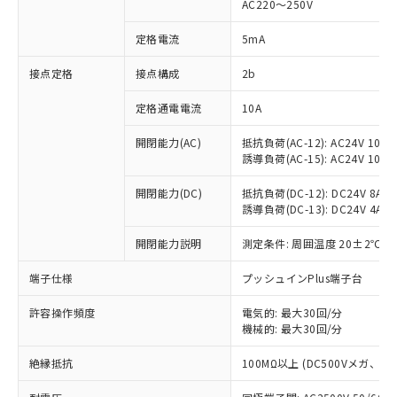
AC220～250V
対応済み：EU RoHS指令（10物質）の
非含有に対応した製品が提供可能な商品で
定格電流
5mA
す。
対応予定：EU RoHS指令（10物質）の非含
接点定格
接点構成
2b
ご利用条件
有に対応した製品に切り替える予定のある
定格通電電流
10A
商品です。
対応予定なし：EU RoHS指令（10物質）の
以下の条件をお読みいただき、同意のうえ
開閉能力(AC)
抵抗負荷(AC-12): AC24V 10A/A
非含有に非対応の商品で、対応品を出す予
誘導負荷(AC-15): AC24V 10A/AC
ご利用ください。
定はありません。
調査・確認中：EU RoHS指令（10物質）の
本サービスは、当社制御機器事業取扱
開閉能力(DC)
抵抗負荷(DC-12): DC24V 8A/DC
※1 中国RoHS○×表
非含有の対応状況を調査中または確認中の
誘導負荷(DC-13): DC24V 4A/DC
商品の当社在庫状況および標準価格
商品です。
(税抜)を提供させていただくもので
「○」：最大均質材料含有率が中国RoHSの
非該当品：ライセンス料など無形物で、有
開閉能力説明
測定条件: 周囲温度 20±2℃、
す。
基準値以下であることを示します。
害物質有無と関係のない商品です。
当社制御機器事業取扱商品の中には、
「×」：最大均質材料含有率が中国RoHSの
仕入先様の事情により、非含有部品として
端子仕様
プッシュインPlus端子台
本サービスの対象外となる商品もある
基準値を超えていることを示します。
いたものが、含有品と判明した場合などや
当社は、これら貴社製品のうち、外国
ことをご了承ください。
「－」：未確認です。当社販売部門へお問
許容操作頻度
電気的: 最大30回/分
むを得ず変更することがあります。
為替および外国貿易法に定める商品
在庫状況および標準価格照会結果は、
機械的: 最大30回/分
い合わせください。
（以下｢規制貨物等」という）を輸出
記載している更新日時点での社内デー
*EU RoHS指令（10物質）：
または国外への提供する場合は、日本
記
タに基づき作成されるものであり、閲
説明
絶縁抵抗
100MΩ以上 (DC500Vメガ、
鉛(Pb) 1000ppm以下、 水銀(Hg) 1000ppm以下、 カド
*中国RoHS10物質の基準値 (GB/T26572)：
国政府の輸出許可(または役務取引許
号
覧された時点での実際の在庫および標
ミウム(Cd) 100ppm以下、
Pb(鉛) :1000ppm、 Hg(水銀) : 1000ppm、 Cd(カドミウ
可)を取得するなどの必要な手続きを
六価クロム(Cr(Ⅵ)) 1000ppm以下、ポリ臭化ビフェニル
ム) : 100ppm、