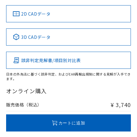
中国 RoHS
注意事項・凡例
2D CADデータ
中国 RoHS表
※1 ※2
3D CADデータ
Pb
Hg
Cd
Cr(VI)
該非判定見解書/項目別対比表
O
O
O
O
日本の外為法に基づく該非判定、およびEAR再輸出規制に関する見解が入手でき
ます。
"対応済み"や非含有の記載がされた商品であっても、流通
在庫等で未対応品が混在する可能性があります。
オンライン購入
非含有品が必要な際は、弊社営業部門もしくは販売店へお
問い合わせください。
¥ 3,740
販売価格（税込）
この製品のRoHS/REACH対応状況ページへ
カートに追加