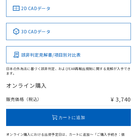
中国 RoHS
注意事項・凡例
2D CADデータ
中国 RoHS表
※1 ※2
3D CADデータ
Pb
Hg
Cd
Cr(VI)
該非判定見解書/項目別対比表
O
O
O
O
日本の外為法に基づく該非判定、およびEAR再輸出規制に関する見解が入手でき
ます。
"対応済み"や非含有の記載がされた商品であっても、流通
在庫等で未対応品が混在する可能性があります。
オンライン購入
非含有品が必要な際は、弊社営業部門もしくは販売店へお
問い合わせください。
¥ 3,740
販売価格（税込）
この製品のRoHS/REACH対応状況ページへ
カートに追加
オンライン購入における出荷予定日は、カートに追加～「ご購入手続き：価