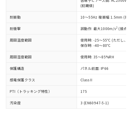
類(PBB) 1000ppm以下、ポリ臭化ジフェニルエーテル類
各端子とアース間: AC2500V 50/
Cr(Ⅵ)(六価クロム) : 1000ppm、 PBBs(ポリ臭化ビフェ
とります。
了承ください。
(PBDE) 1000ppm以下、フタル酸ビス(2-エチルヘキシ
○
一定数以上の在庫あり
ニル類) : 1000ppm、 PBDEs(ポリ臭化ジフェニルエーテ
(初期値)
当社は規制貨物を破棄する場合は、完
ル) (DEHP)(別名：DOP) 1000ppm以下、フタル酸ブチ
正式な納期状況および標準価格はお客
ル類) : 1000ppm、
ルベンジル（BBP） 1000ppm以下、フタル酸ジブチル
全に破砕するなど、違法に輸出されな
DBP(フタル酸ジブチル) : 1000ppm、 DIBP(フタル酸ジ
様のお取引先、またはお客様担当のオ
耐振動
10～55Hz 複振幅 1.5mm (接
（DBP） 1000ppm以下、フタル酸ジイソブチル
イソブチル) : 1000ppm、 BBP(フタル酸ブチルベンジ
△
一定数には満たないが在庫あり
いよう必要な手段を講じます。
ムロン制御機器販売店・当社販売員に
(DIBP) 1000ppm以下
ル) : 1000ppm、
当社は貴社製品を、核兵器、ミサイ
但し、RoHS指令で産業用監視および制御機器に対する
DEHP(フタル酸ビス(2-エチルヘキシル)) : 1000ppm
ご相談ください。
2
耐衝撃
誤動作: 最大1000m/s
(接点開
適用除外項目は除く。
ル、化学兵器、生物兵器またはその他
－
在庫なし(最新の在庫状況につ
オムロン制御機器販売店や当社販売拠
フタル酸エステル類の４物質については閾値を超える意
武器並びにこれらの製造装置等に一切
いては、お客様のお取引先、ま
周囲温度範囲
図的な使用がないことを確認しています。
使用時: -25～55℃ (ただし
点は「
販売ネットワーク
」をご確認
※2 環境保護使用期限
使用いたしません。
保存時: -40～80℃
たはお客様担当のオムロン制御
ください。
当社は、貴社製品を第三者に販売する
機器販売店・当社販売員にご確
在庫状況および標準価格結果を当社の
※2 対応予定月
「ｅ」：有害物質（10物質）のすべてが基
周囲湿度範囲
使用時: 35～85%RH
場合は、上記1、2および3の内容を当
認ください)
事前の承諾なく第三者に漏洩または開
準値以下であることを示します。
該第三者に通知します。また当社は、
示しないようお願いします。
保護構造
パネル前面: IP66
部品在庫の切り替え状況などにより、予定
「10」：通常の使用状況下において有害物
販売先および販売に係わる関係者が違
マイパーツ機能（部品リスト作成サー
空
受注生産機種、また在庫状況の
月が前後することがあります。
質が外部に漏えいし、環境に深刻な影響を
法に輸出するおそれがある場合は、取
ビス）をご利用いただくには、I-Web
白
情報を公開していない機種
感電保護クラス
Class II
及ぼさない年数を意味します。
り引きをいたしません。
メンバーズにご登録されている必要が
「－」：未確認です。当社販売部門へお問
あります。
PTI（トラッキング特性）
175
い合わせください。
お客様が当ウェブサイト上で当社にご
※3 非含有証明書ダウンロード
登録された部品リストについて、当社
汚染度
3 (EN60947-5-1)
および当社の共同利用者が、当社の製
下記の非含有証明書をダウンロードするこ
品・サービスに関するお客様との取
とができます。
合意する
キャンセル
引・商談に必要な範囲で利用すること
をご了承ください。
EU RoHS指令（10物質）の非含有証明書