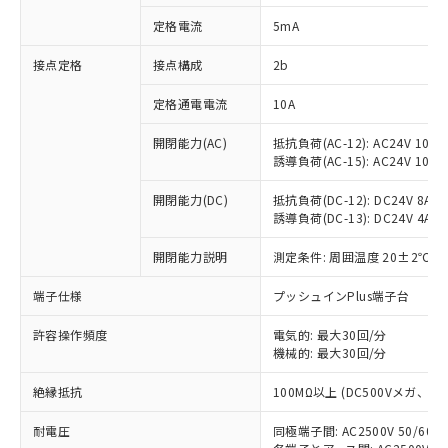
対応済み：EU RoHS指令（10物質）の
定格電流
5mA
非含有に対応した製品が提供可能な商品で
す。
接点定格
接点構成
2b
対応予定：EU RoHS指令（10物質）の非含
ご利用条件
有に対応した製品に切り替える予定のある
定格通電電流
10A
商品です。
対応予定なし：EU RoHS指令（10物質）の
開閉能力(AC)
抵抗負荷(AC-12): AC24V 10A/A
以下の条件をお読みいただき、同意のうえ
非含有に非対応の商品で、対応品を出す予
誘導負荷(AC-15): AC24V 10A/AC
ご利用ください。
定はありません。
調査・確認中：EU RoHS指令（10物質）の
開閉能力(DC)
抵抗負荷(DC-12): DC24V 8A/DC
本サービスは、当社制御機器事業取扱
※1 中国RoHS○×表
誘導負荷(DC-13): DC24V 4A/DC
非含有の対応状況を調査中または確認中の
商品の当社在庫状況および標準価格
商品です。
(税抜)を提供させていただくもので
開閉能力説明
測定条件: 周囲温度 20±2℃、
「○」：最大均質材料含有率が中国RoHSの
非該当品：ライセンス料など無形物で、有
す。
基準値以下であることを示します。
害物質有無と関係のない商品です。
当社制御機器事業取扱商品の中には、
端子仕様
プッシュインPlus端子台
「×」：最大均質材料含有率が中国RoHSの
仕入先様の事情により、非含有部品として
本サービスの対象外となる商品もある
基準値を超えていることを示します。
いたものが、含有品と判明した場合などや
当社は、これら貴社製品のうち、外国
ことをご了承ください。
許容操作頻度
電気的: 最大30回/分
「－」：未確認です。当社販売部門へお問
むを得ず変更することがあります。
為替および外国貿易法に定める商品
機械的: 最大30回/分
在庫状況および標準価格照会結果は、
い合わせください。
（以下｢規制貨物等」という）を輸出
記載している更新日時点での社内デー
*EU RoHS指令（10物質）：
または国外への提供する場合は、日本
絶縁抵抗
100MΩ以上 (DC500Vメガ、
記
タに基づき作成されるものであり、閲
説明
鉛(Pb) 1000ppm以下、 水銀(Hg) 1000ppm以下、 カド
*中国RoHS10物質の基準値 (GB/T26572)：
国政府の輸出許可(または役務取引許
号
覧された時点での実際の在庫および標
ミウム(Cd) 100ppm以下、
Pb(鉛) :1000ppm、 Hg(水銀) : 1000ppm、 Cd(カドミウ
耐電圧
同極端子間: AC2500V 50/60
可)を取得するなどの必要な手続きを
六価クロム(Cr(Ⅵ)) 1000ppm以下、ポリ臭化ビフェニル
ム) : 100ppm、
準価格とは異なる場合があることをご