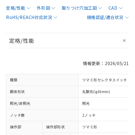
定格/性能
外形図
取りつけ穴加工図
CAD
RoHS/REACH対応状況
規格認証/適合状況
定格/性能
情報更新：2026/05/21
種類
ツマミ形セレクタスイッチ
胴体形状
丸胴形(φ30mm)
照光/非照光
照光
ノッチ数
2ノッチ
操作部
操作部形状
ツマミ形