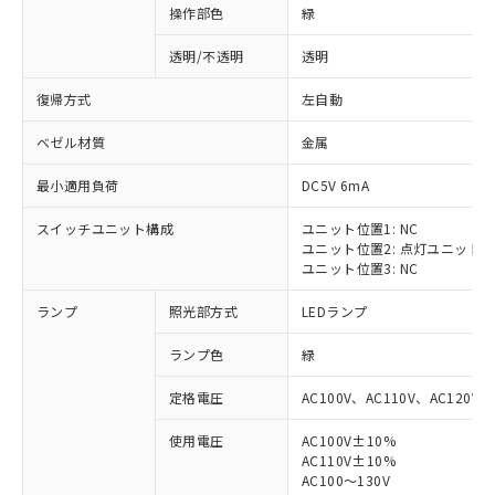
操作部色
緑
透明/不透明
透明
復帰方式
左自動
ベゼル材質
金属
最小適用負荷
DC5V 6mA
スイッチユニット構成
ユニット位置1: NC
ユニット位置2: 点灯ユニット
ユニット位置3: NC
ランプ
照光部方式
LEDランプ
ランプ色
緑
定格電圧
AC100V、AC110V、AC120V
使用電圧
AC100V±10%
※1 対応状況
AC110V±10%
AC100～130V