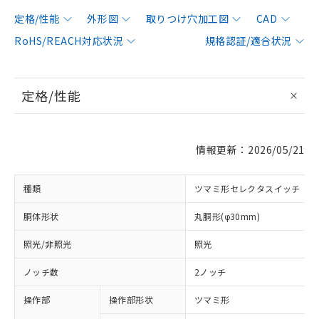
定格/性能
外形図
取りつけ穴加工図
CAD
RoHS/REACH対応状況
規格認証/適合状況
定格/性能
情報更新：2026/05/21
種類
ツマミ形セレクタスイッチ
胴体形状
丸胴形(φ30mm)
照光/非照光
照光
ノッチ数
2ノッチ
操作部
操作部形状
ツマミ形