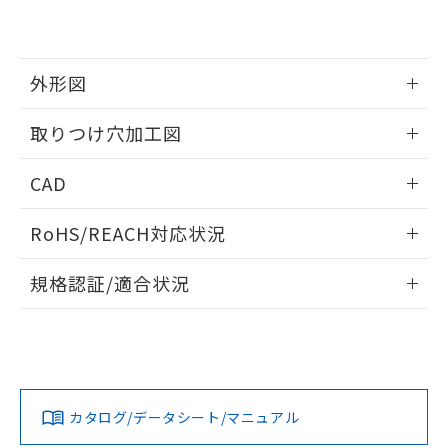
EU RoHS指令（10物質）の非含有証明書
※当社の共同利用者とは、
"個人情報
51物質の非含有証明書（当社基準）
の共同利用に関して"
の「1.共同利
※本証明書は発行日時点で非含有を証明す
用者の範囲」に記載されている法人を
るもので、過去に遡って非含有を証明する
指します。
外形図
ものではありません。
また、RoHS指令のフタル酸エステル類４
情報更新：2026/05/21
取りつけ穴加工図
物質の対応では、対応完了までの期間は出
荷製品に未対応品が混在することから備考
情報更新：2026/05/21
欄に対応日を記載しておりました。
CAD
既に当社にて対応品への在庫切替を完了
していることから、特段のことがない限
ログイン/会員登録いただくと、CADデータをダウンロー
RoHS/REACH対応状況
り、2022年1月12日より割愛しておりま
ドすることができます。
す。
情報更新：2026/7/29
規格認証/適合状況
ログイン/会員登録
EU RoHS
注意事項・凡例
A30NW-2ML-TGA-G202-GEについての規格認証/適合状況に
ついては、「カスタマーサポートセンタ お客様相談室」また
は貴社担当オムロン営業員または販売店にお問い合わせくだ
対応状況
対応予定月
※1
※2
さい。
ダウンロードデータをご利用いただく前に、以下を必ずお読
みください。
カタログ/データシート/マニュアル
対応済み
ソフトウェアの使用条件
お問い合わせ