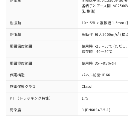
準価格とは異なる場合があることをご
耐電圧
同極端子間: AC2500V 50/60
類(PBB) 1000ppm以下、ポリ臭化ジフェニルエーテル類
Cr(Ⅵ)(六価クロム) : 1000ppm、 PBBs(ポリ臭化ビフェ
とります。
各端子とアース間: AC2500V 50/
了承ください。
(PBDE) 1000ppm以下、フタル酸ビス(2-エチルヘキシ
○
一定数以上の在庫あり
ニル類) : 1000ppm、 PBDEs(ポリ臭化ジフェニルエーテ
当社は規制貨物を破棄する場合は、完
(初期値)
ル) (DEHP)(別名：DOP) 1000ppm以下、フタル酸ブチ
正式な納期状況および標準価格はお客
ル類) : 1000ppm、
ルベンジル（BBP） 1000ppm以下、フタル酸ジブチル
全に破砕するなど、違法に輸出されな
DBP(フタル酸ジブチル) : 1000ppm、 DIBP(フタル酸ジ
様のお取引先、またはお客様担当のオ
（DBP） 1000ppm以下、フタル酸ジイソブチル
イソブチル) : 1000ppm、 BBP(フタル酸ブチルベンジ
△
一定数には満たないが在庫あり
耐振動
10～55Hz 複振幅 1.5mm (接
いよう必要な手段を講じます。
ムロン制御機器販売店・当社販売員に
(DIBP) 1000ppm以下
ル) : 1000ppm、
当社は貴社製品を、核兵器、ミサイ
但し、RoHS指令で産業用監視および制御機器に対する
DEHP(フタル酸ビス(2-エチルヘキシル)) : 1000ppm
ご相談ください。
2
耐衝撃
適用除外項目は除く。
誤動作: 最大1000m/s
(接点開
ル、化学兵器、生物兵器またはその他
－
在庫なし(最新の在庫状況につ
オムロン制御機器販売店や当社販売拠
フタル酸エステル類の４物質については閾値を超える意
武器並びにこれらの製造装置等に一切
いては、お客様のお取引先、ま
図的な使用がないことを確認しています。
点は「
販売ネットワーク
」をご確認
周囲温度範囲
使用時: -25～55℃ (ただし
※2 環境保護使用期限
使用いたしません。
たはお客様担当のオムロン制御
ください。
保存時: -40～80℃
当社は、貴社製品を第三者に販売する
機器販売店・当社販売員にご確
在庫状況および標準価格結果を当社の
※2 対応予定月
「ｅ」：有害物質（10物質）のすべてが基
場合は、上記1、2および3の内容を当
認ください)
事前の承諾なく第三者に漏洩または開
周囲湿度範囲
使用時: 35～85%RH
準値以下であることを示します。
該第三者に通知します。また当社は、
示しないようお願いします。
部品在庫の切り替え状況などにより、予定
「10」：通常の使用状況下において有害物
販売先および販売に係わる関係者が違
保護構造
パネル前面: IP66
マイパーツ機能（部品リスト作成サー
空
受注生産機種、また在庫状況の
月が前後することがあります。
質が外部に漏えいし、環境に深刻な影響を
法に輸出するおそれがある場合は、取
ビス）をご利用いただくには、I-Web
白
情報を公開していない機種
及ぼさない年数を意味します。
り引きをいたしません。
感電保護クラス
Class II
メンバーズにご登録されている必要が
「－」：未確認です。当社販売部門へお問
あります。
い合わせください。
PTI（トラッキング特性）
175
お客様が当ウェブサイト上で当社にご
※3 非含有証明書ダウンロード
登録された部品リストについて、当社
汚染度
3 (EN60947-5-1)
および当社の共同利用者が、当社の製
下記の非含有証明書をダウンロードするこ
品・サービスに関するお客様との取
とができます。
合意する
キャンセル
引・商談に必要な範囲で利用すること
をご了承ください。