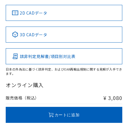
中国 RoHS
注意事項・凡例
2D CADデータ
中国 RoHS表
※1 ※2
3D CADデータ
Pb
Hg
Cd
Cr(VI)
該非判定見解書/項目別対比表
O
O
O
O
日本の外為法に基づく該非判定、およびEAR再輸出規制に関する見解が入手でき
ます。
"対応済み"や非含有の記載がされた商品であっても、流通
在庫等で未対応品が混在する可能性があります。
オンライン購入
非含有品が必要な際は、弊社営業部門もしくは販売店へお
問い合わせください。
¥ 3,080
販売価格（税込）
この製品のRoHS/REACH対応状況ページへ
カートに追加