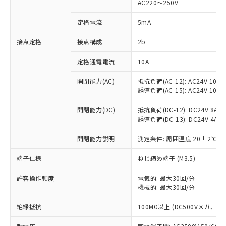
AC220～250V
対応済み：EU RoHS指令（10物質）の
非含有に対応した製品が提供可能な商品で
定格電流
5mA
す。
対応予定：EU RoHS指令（10物質）の非含
接点定格
接点構成
2b
ご利用条件
有に対応した製品に切り替える予定のある
定格通電電流
10A
商品です。
対応予定なし：EU RoHS指令（10物質）の
以下の条件をお読みいただき、同意のうえ
開閉能力(AC)
抵抗負荷(AC-12): AC24V 10A/A
非含有に非対応の商品で、対応品を出す予
誘導負荷(AC-15): AC24V 10A/AC
ご利用ください。
定はありません。
調査・確認中：EU RoHS指令（10物質）の
本サービスは、当社制御機器事業取扱
開閉能力(DC)
抵抗負荷(DC-12): DC24V 8A/DC
※1 中国RoHS○×表
非含有の対応状況を調査中または確認中の
誘導負荷(DC-13): DC24V 4A/DC
商品の当社在庫状況および標準価格
商品です。
(税抜)を提供させていただくもので
「○」：最大均質材料含有率が中国RoHSの
非該当品：ライセンス料など無形物で、有
開閉能力説明
測定条件: 周囲温度 20±2℃、
す。
基準値以下であることを示します。
害物質有無と関係のない商品です。
当社制御機器事業取扱商品の中には、
「×」：最大均質材料含有率が中国RoHSの
仕入先様の事情により、非含有部品として
端子仕様
ねじ締め端子 (M3.5)
本サービスの対象外となる商品もある
基準値を超えていることを示します。
いたものが、含有品と判明した場合などや
当社は、これら貴社製品のうち、外国
ことをご了承ください。
「－」：未確認です。当社販売部門へお問
許容操作頻度
電気的: 最大30回/分
むを得ず変更することがあります。
為替および外国貿易法に定める商品
在庫状況および標準価格照会結果は、
機械的: 最大30回/分
い合わせください。
（以下｢規制貨物等」という）を輸出
記載している更新日時点での社内デー
*EU RoHS指令（10物質）：
または国外への提供する場合は、日本
記
タに基づき作成されるものであり、閲
説明
絶縁抵抗
100MΩ以上 (DC500Vメガ、
鉛(Pb) 1000ppm以下、 水銀(Hg) 1000ppm以下、 カド
*中国RoHS10物質の基準値 (GB/T26572)：
国政府の輸出許可(または役務取引許
号
覧された時点での実際の在庫および標
ミウム(Cd) 100ppm以下、
Pb(鉛) :1000ppm、 Hg(水銀) : 1000ppm、 Cd(カドミウ
可)を取得するなどの必要な手続きを
六価クロム(Cr(Ⅵ)) 1000ppm以下、ポリ臭化ビフェニル
ム) : 100ppm、