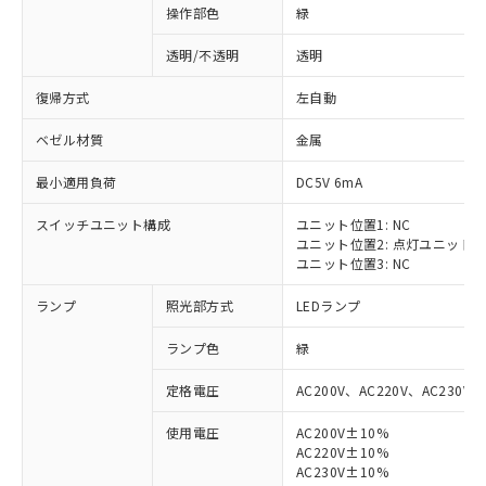
操作部色
緑
透明/不透明
透明
復帰方式
左自動
ベゼル材質
金属
最小適用負荷
DC5V 6mA
スイッチユニット構成
ユニット位置1: NC
ユニット位置2: 点灯ユニット
ユニット位置3: NC
ランプ
照光部方式
LEDランプ
ランプ色
緑
定格電圧
AC200V、AC220V、AC230V、
使用電圧
AC200V±10%
AC220V±10%
※1 対応状況
AC230V±10%