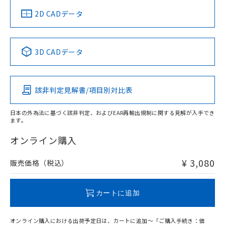
中国 RoHS
注意事項・凡例
2D CADデータ
中国 RoHS表
※1 ※2
3D CADデータ
Pb
Hg
Cd
Cr(VI)
該非判定見解書/項目別対比表
O
O
O
O
日本の外為法に基づく該非判定、およびEAR再輸出規制に関する見解が入手でき
ます。
"対応済み"や非含有の記載がされた商品であっても、流通
在庫等で未対応品が混在する可能性があります。
オンライン購入
非含有品が必要な際は、弊社営業部門もしくは販売店へお
問い合わせください。
¥ 3,080
販売価格（税込）
この製品のRoHS/REACH対応状況ページへ
カートに追加
オンライン購入における出荷予定日は、カートに追加～「ご購入手続き：価