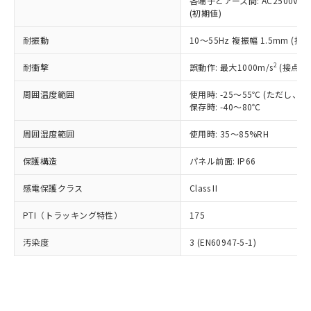
類(PBB) 1000ppm以下、ポリ臭化ジフェニルエーテル類
各端子とアース間: AC2500V 50/
Cr(Ⅵ)(六価クロム) : 1000ppm、 PBBs(ポリ臭化ビフェ
とります。
了承ください。
(PBDE) 1000ppm以下、フタル酸ビス(2-エチルヘキシ
○
一定数以上の在庫あり
ニル類) : 1000ppm、 PBDEs(ポリ臭化ジフェニルエーテ
(初期値)
当社は規制貨物を破棄する場合は、完
ル) (DEHP)(別名：DOP) 1000ppm以下、フタル酸ブチ
正式な納期状況および標準価格はお客
ル類) : 1000ppm、
ルベンジル（BBP） 1000ppm以下、フタル酸ジブチル
全に破砕するなど、違法に輸出されな
DBP(フタル酸ジブチル) : 1000ppm、 DIBP(フタル酸ジ
様のお取引先、またはお客様担当のオ
耐振動
10～55Hz 複振幅 1.5mm (接
（DBP） 1000ppm以下、フタル酸ジイソブチル
イソブチル) : 1000ppm、 BBP(フタル酸ブチルベンジ
△
一定数には満たないが在庫あり
いよう必要な手段を講じます。
ムロン制御機器販売店・当社販売員に
(DIBP) 1000ppm以下
ル) : 1000ppm、
当社は貴社製品を、核兵器、ミサイ
但し、RoHS指令で産業用監視および制御機器に対する
DEHP(フタル酸ビス(2-エチルヘキシル)) : 1000ppm
ご相談ください。
2
耐衝撃
誤動作: 最大1000m/s
(接点開
適用除外項目は除く。
ル、化学兵器、生物兵器またはその他
－
在庫なし(最新の在庫状況につ
オムロン制御機器販売店や当社販売拠
フタル酸エステル類の４物質については閾値を超える意
武器並びにこれらの製造装置等に一切
いては、お客様のお取引先、ま
周囲温度範囲
図的な使用がないことを確認しています。
使用時: -25～55℃ (ただし
点は「
販売ネットワーク
」をご確認
※2 環境保護使用期限
使用いたしません。
保存時: -40～80℃
たはお客様担当のオムロン制御
ください。
当社は、貴社製品を第三者に販売する
機器販売店・当社販売員にご確
在庫状況および標準価格結果を当社の
※2 対応予定月
「ｅ」：有害物質（10物質）のすべてが基
周囲湿度範囲
使用時: 35～85%RH
場合は、上記1、2および3の内容を当
認ください)
事前の承諾なく第三者に漏洩または開
準値以下であることを示します。
該第三者に通知します。また当社は、
示しないようお願いします。
保護構造
パネル前面: IP66
部品在庫の切り替え状況などにより、予定
「10」：通常の使用状況下において有害物
販売先および販売に係わる関係者が違
マイパーツ機能（部品リスト作成サー
空
受注生産機種、また在庫状況の
月が前後することがあります。
質が外部に漏えいし、環境に深刻な影響を
法に輸出するおそれがある場合は、取
ビス）をご利用いただくには、I-Web
白
情報を公開していない機種
感電保護クラス
Class II
及ぼさない年数を意味します。
り引きをいたしません。
メンバーズにご登録されている必要が
「－」：未確認です。当社販売部門へお問
あります。
PTI（トラッキング特性）
175
い合わせください。
お客様が当ウェブサイト上で当社にご
※3 非含有証明書ダウンロード
登録された部品リストについて、当社
汚染度
3 (EN60947-5-1)
および当社の共同利用者が、当社の製
下記の非含有証明書をダウンロードするこ
品・サービスに関するお客様との取
とができます。
合意する
キャンセル
引・商談に必要な範囲で利用すること
をご了承ください。
EU RoHS指令（10物質）の非含有証明書