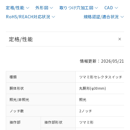
定格/性能
外形図
取りつけ穴加工図
CAD
RoHS/REACH対応状況
規格認証/適合状況
定格/性能
情報更新：2026/05/21
種類
ツマミ形セレクタスイッチ
胴体形状
丸胴形(φ30mm)
照光/非照光
照光
ノッチ数
2ノッチ
操作部
操作部形状
ツマミ形