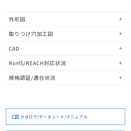
※当社の共同利用者とは、
"個人情報
51物質の非含有証明書（当社基準）
の共同利用に関して"
の「1.共同利
※本証明書は発行日時点で非含有を証明す
用者の範囲」に記載されている法人を
るもので、過去に遡って非含有を証明する
外形図
指します。
ものではありません。
情報更新：2026/05/21
また、RoHS指令のフタル酸エステル類４
取りつけ穴加工図
物質の対応では、対応完了までの期間は出
荷製品に未対応品が混在することから備考
情報更新：2026/05/21
CAD
欄に対応日を記載しておりました。
既に当社にて対応品への在庫切替を完了
ログイン/会員登録いただくと、CADデータをダウンロー
していることから、特段のことがない限
RoHS/REACH対応状況
ドすることができます。
り、2022年1月12日より割愛しておりま
す。
情報更新：2026/7/29
規格認証/適合状況
ログイン/会員登録
EU RoHS
注意事項・凡例
A30NW-2ML-TGA-G202-GDについての規格認証/適合状況に
ついては、「カスタマーサポートセンタ お客様相談室」また
は貴社担当オムロン営業員または販売店にお問い合わせくだ
対応状況
対応予定月
※1
※2
さい。
ダウンロードデータをご利用いただく前に、以下を必ずお読
みください。
カタログ/データシート/マニュアル
対応済み
ソフトウェアの使用条件
お問い合わせ