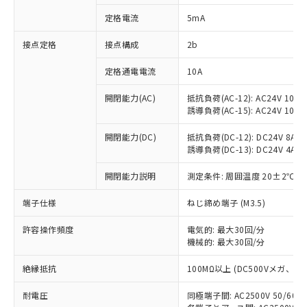
対応済み：EU RoHS指令（10物質）の
定格電流
5mA
非含有に対応した製品が提供可能な商品で
す。
接点定格
接点構成
2b
対応予定：EU RoHS指令（10物質）の非含
ご利用条件
有に対応した製品に切り替える予定のある
定格通電電流
10A
商品です。
対応予定なし：EU RoHS指令（10物質）の
開閉能力(AC)
抵抗負荷(AC-12): AC24V 10A/A
以下の条件をお読みいただき、同意のうえ
非含有に非対応の商品で、対応品を出す予
誘導負荷(AC-15): AC24V 10A/AC
ご利用ください。
定はありません。
調査・確認中：EU RoHS指令（10物質）の
開閉能力(DC)
抵抗負荷(DC-12): DC24V 8A/DC
本サービスは、当社制御機器事業取扱
※1 中国RoHS○×表
誘導負荷(DC-13): DC24V 4A/DC
非含有の対応状況を調査中または確認中の
商品の当社在庫状況および標準価格
商品です。
(税抜)を提供させていただくもので
開閉能力説明
測定条件: 周囲温度 20±2℃、
「○」：最大均質材料含有率が中国RoHSの
非該当品：ライセンス料など無形物で、有
す。
基準値以下であることを示します。
害物質有無と関係のない商品です。
当社制御機器事業取扱商品の中には、
端子仕様
ねじ締め端子 (M3.5)
「×」：最大均質材料含有率が中国RoHSの
仕入先様の事情により、非含有部品として
本サービスの対象外となる商品もある
基準値を超えていることを示します。
いたものが、含有品と判明した場合などや
当社は、これら貴社製品のうち、外国
ことをご了承ください。
許容操作頻度
電気的: 最大30回/分
「－」：未確認です。当社販売部門へお問
むを得ず変更することがあります。
為替および外国貿易法に定める商品
機械的: 最大30回/分
在庫状況および標準価格照会結果は、
い合わせください。
（以下｢規制貨物等」という）を輸出
記載している更新日時点での社内デー
*EU RoHS指令（10物質）：
または国外への提供する場合は、日本
絶縁抵抗
100MΩ以上 (DC500Vメガ、
記
タに基づき作成されるものであり、閲
説明
鉛(Pb) 1000ppm以下、 水銀(Hg) 1000ppm以下、 カド
*中国RoHS10物質の基準値 (GB/T26572)：
国政府の輸出許可(または役務取引許
号
覧された時点での実際の在庫および標
ミウム(Cd) 100ppm以下、
Pb(鉛) :1000ppm、 Hg(水銀) : 1000ppm、 Cd(カドミウ
耐電圧
同極端子間: AC2500V 50/60
可)を取得するなどの必要な手続きを
六価クロム(Cr(Ⅵ)) 1000ppm以下、ポリ臭化ビフェニル
ム) : 100ppm、
準価格とは異なる場合があることをご