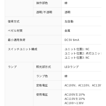
操作部色
緑
透明/不透明
透明
復帰方式
左自動
ベゼル材質
金属
最小適用負荷
DC5V 6mA
スイッチユニット構成
ユニット位置1: NC
ユニット位置2: 点灯ユニット
ユニット位置3: NC
ランプ
照光部方式
LEDランプ
ランプ色
緑
定格電圧
AC100V、AC110V、AC120V
使用電圧
AC100V±10%
※1 対応状況
AC110V±10%
AC100～130V