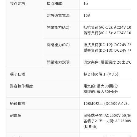
非含有に対応した製品が提供可能な商品で
接点定格
接点構成
1b
す。
対応予定：EU RoHS指令（10物質）の非含
定格通電電流
10A
ご利用条件
有に対応した製品に切り替える予定のある
商品です。
開閉能力(AC)
抵抗負荷(AC-12): AC24V 10A/A
誘導負荷(AC-15): AC24V 10A/AC
対応予定なし：EU RoHS指令（10物質）の
以下の条件をお読みいただき、同意のうえ
非含有に非対応の商品で、対応品を出す予
ご利用ください。
開閉能力(DC)
抵抗負荷(DC-12): DC24V 8A/DC
定はありません。
誘導負荷(DC-13): DC24V 4A/DC
調査・確認中：EU RoHS指令（10物質）の
本サービスは、当社制御機器事業取扱
※1 中国RoHS○×表
非含有の対応状況を調査中または確認中の
商品の当社在庫状況および標準価格
開閉能力説明
測定条件: 周囲温度 20±2℃、
商品です。
(税抜)を提供させていただくもので
「○」：最大均質材料含有率が中国RoHSの
非該当品：ライセンス料など無形物で、有
端子仕様
ねじ締め端子 (M3.5)
す。
基準値以下であることを示します。
害物質有無と関係のない商品です。
当社制御機器事業取扱商品の中には、
「×」：最大均質材料含有率が中国RoHSの
仕入先様の事情により、非含有部品として
許容操作頻度
電気的: 最大30回/分
本サービスの対象外となる商品もある
基準値を超えていることを示します。
いたものが、含有品と判明した場合などや
機械的: 最大30回/分
当社は、これら貴社製品のうち、外国
ことをご了承ください。
「－」：未確認です。当社販売部門へお問
むを得ず変更することがあります。
為替および外国貿易法に定める商品
在庫状況および標準価格照会結果は、
い合わせください。
絶縁抵抗
100MΩ以上 (DC500Vメガ、
（以下｢規制貨物等」という）を輸出
記載している更新日時点での社内デー
*EU RoHS指令（10物質）：
または国外への提供する場合は、日本
記
タに基づき作成されるものであり、閲
説明
耐電圧
鉛(Pb) 1000ppm以下、 水銀(Hg) 1000ppm以下、 カド
同極端子間: AC2500V 50/60
*中国RoHS10物質の基準値 (GB/T26572)：
国政府の輸出許可(または役務取引許
号
覧された時点での実際の在庫および標
ミウム(Cd) 100ppm以下、
Pb(鉛) :1000ppm、 Hg(水銀) : 1000ppm、 Cd(カドミウ
各端子とアース間: AC2500V 50/
可)を取得するなどの必要な手続きを
六価クロム(Cr(Ⅵ)) 1000ppm以下、ポリ臭化ビフェニル
ム) : 100ppm、
準価格とは異なる場合があることをご
(初期値)
類(PBB) 1000ppm以下、ポリ臭化ジフェニルエーテル類
Cr(Ⅵ)(六価クロム) : 1000ppm、 PBBs(ポリ臭化ビフェ
とります。
了承ください。
(PBDE) 1000ppm以下、フタル酸ビス(2-エチルヘキシ
○
一定数以上の在庫あり
ニル類) : 1000ppm、 PBDEs(ポリ臭化ジフェニルエーテ