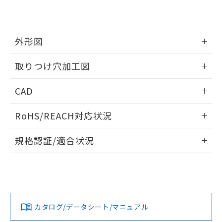
EU RoHS指令（10物質）の非含有証明書
※当社の共同利用者とは、
"個人情報
51物質の非含有証明書（当社基準）
の共同利用に関して"
の「1.共同利
※本証明書は発行日時点で非含有を証明す
用者の範囲」に記載されている法人を
るもので、過去に遡って非含有を証明する
指します。
外形図
ものではありません。
また、RoHS指令のフタル酸エステル類４
情報更新：2026/05/21
取りつけ穴加工図
物質の対応では、対応完了までの期間は出
荷製品に未対応品が混在することから備考
情報更新：2026/05/21
欄に対応日を記載しておりました。
CAD
既に当社にて対応品への在庫切替を完了
していることから、特段のことがない限
ログイン/会員登録いただくと、CADデータをダウンロー
RoHS/REACH対応状況
り、2022年1月12日より割愛しておりま
ドすることができます。
す。
情報更新：2026/7/29
規格認証/適合状況
ログイン/会員登録
EU RoHS
注意事項・凡例
A30NW-2ML-TAA-P202-AEについての規格認証/適合状況に
ついては、「カスタマーサポートセンタ お客様相談室」また
は貴社担当オムロン営業員または販売店にお問い合わせくだ
対応状況
対応予定月
※1
※2
さい。
ダウンロードデータをご利用いただく前に、以下を必ずお読
みください。
カタログ/データシート/マニュアル
対応済み
ソフトウェアの使用条件
お問い合わせ