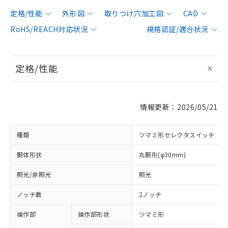
定格/性能
外形図
取りつけ穴加工図
CAD
RoHS/REACH対応状況
規格認証/適合状況
定格/性能
情報更新：2026/05/21
種類
ツマミ形セレクタスイッチ
胴体形状
丸胴形(φ30mm)
照光/非照光
照光
ノッチ数
2ノッチ
操作部
操作部形状
ツマミ形