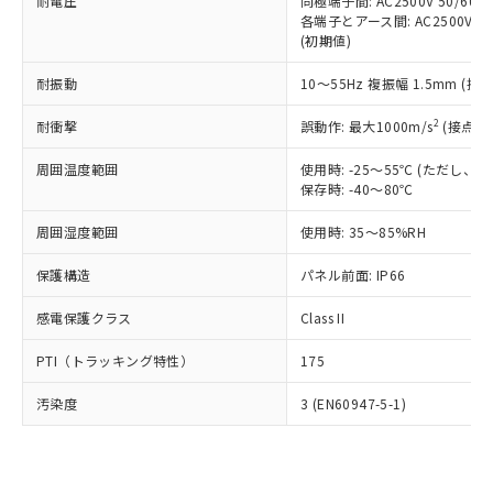
準価格とは異なる場合があることをご
耐電圧
同極端子間: AC2500V 50/60
類(PBB) 1000ppm以下、ポリ臭化ジフェニルエーテル類
Cr(Ⅵ)(六価クロム) : 1000ppm、 PBBs(ポリ臭化ビフェ
とります。
各端子とアース間: AC2500V 50/
了承ください。
(PBDE) 1000ppm以下、フタル酸ビス(2-エチルヘキシ
○
一定数以上の在庫あり
ニル類) : 1000ppm、 PBDEs(ポリ臭化ジフェニルエーテ
当社は規制貨物を破棄する場合は、完
(初期値)
ル) (DEHP)(別名：DOP) 1000ppm以下、フタル酸ブチ
正式な納期状況および標準価格はお客
ル類) : 1000ppm、
ルベンジル（BBP） 1000ppm以下、フタル酸ジブチル
全に破砕するなど、違法に輸出されな
DBP(フタル酸ジブチル) : 1000ppm、 DIBP(フタル酸ジ
様のお取引先、またはお客様担当のオ
（DBP） 1000ppm以下、フタル酸ジイソブチル
イソブチル) : 1000ppm、 BBP(フタル酸ブチルベンジ
△
一定数には満たないが在庫あり
耐振動
10～55Hz 複振幅 1.5mm (接
いよう必要な手段を講じます。
ムロン制御機器販売店・当社販売員に
(DIBP) 1000ppm以下
ル) : 1000ppm、
当社は貴社製品を、核兵器、ミサイ
但し、RoHS指令で産業用監視および制御機器に対する
DEHP(フタル酸ビス(2-エチルヘキシル)) : 1000ppm
ご相談ください。
2
耐衝撃
適用除外項目は除く。
誤動作: 最大1000m/s
(接点開
ル、化学兵器、生物兵器またはその他
－
在庫なし(最新の在庫状況につ
オムロン制御機器販売店や当社販売拠
フタル酸エステル類の４物質については閾値を超える意
武器並びにこれらの製造装置等に一切
いては、お客様のお取引先、ま
図的な使用がないことを確認しています。
点は「
販売ネットワーク
」をご確認
周囲温度範囲
使用時: -25～55℃ (ただし
※2 環境保護使用期限
使用いたしません。
たはお客様担当のオムロン制御
ください。
保存時: -40～80℃
当社は、貴社製品を第三者に販売する
機器販売店・当社販売員にご確
在庫状況および標準価格結果を当社の
※2 対応予定月
「ｅ」：有害物質（10物質）のすべてが基
場合は、上記1、2および3の内容を当
認ください)
事前の承諾なく第三者に漏洩または開
周囲湿度範囲
使用時: 35～85%RH
準値以下であることを示します。
該第三者に通知します。また当社は、
示しないようお願いします。
部品在庫の切り替え状況などにより、予定
「10」：通常の使用状況下において有害物
販売先および販売に係わる関係者が違
保護構造
パネル前面: IP66
マイパーツ機能（部品リスト作成サー
空
受注生産機種、また在庫状況の
月が前後することがあります。
質が外部に漏えいし、環境に深刻な影響を
法に輸出するおそれがある場合は、取
ビス）をご利用いただくには、I-Web
白
情報を公開していない機種
及ぼさない年数を意味します。
り引きをいたしません。
感電保護クラス
Class II
メンバーズにご登録されている必要が
「－」：未確認です。当社販売部門へお問
あります。
い合わせください。
PTI（トラッキング特性）
175
お客様が当ウェブサイト上で当社にご
※3 非含有証明書ダウンロード
登録された部品リストについて、当社
汚染度
3 (EN60947-5-1)
および当社の共同利用者が、当社の製
下記の非含有証明書をダウンロードするこ
品・サービスに関するお客様との取
とができます。
合意する
キャンセル
引・商談に必要な範囲で利用すること
をご了承ください。