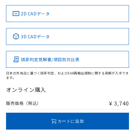
中国 RoHS
注意事項・凡例
2D CADデータ
中国 RoHS表
※1 ※2
3D CADデータ
Pb
Hg
Cd
Cr(VI)
該非判定見解書/項目別対比表
O
O
O
O
日本の外為法に基づく該非判定、およびEAR再輸出規制に関する見解が入手でき
ます。
"対応済み"や非含有の記載がされた商品であっても、流通
在庫等で未対応品が混在する可能性があります。
オンライン購入
非含有品が必要な際は、弊社営業部門もしくは販売店へお
問い合わせください。
¥ 3,740
販売価格（税込）
この製品のRoHS/REACH対応状況ページへ
カートに追加