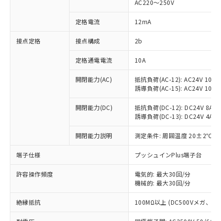
AC220～250V
対応済み：EU RoHS指令（10物質）の
非含有に対応した製品が提供可能な商品で
定格電流
12mA
す。
対応予定：EU RoHS指令（10物質）の非含
接点定格
接点構成
2b
ご利用条件
有に対応した製品に切り替える予定のある
定格通電電流
10A
商品です。
対応予定なし：EU RoHS指令（10物質）の
以下の条件をお読みいただき、同意のうえ
開閉能力(AC)
抵抗負荷(AC-12): AC24V 10A/A
非含有に非対応の商品で、対応品を出す予
誘導負荷(AC-15): AC24V 10A/AC
ご利用ください。
定はありません。
調査・確認中：EU RoHS指令（10物質）の
本サービスは、当社制御機器事業取扱
開閉能力(DC)
抵抗負荷(DC-12): DC24V 8A/DC
※1 中国RoHS○×表
非含有の対応状況を調査中または確認中の
誘導負荷(DC-13): DC24V 4A/DC
商品の当社在庫状況および標準価格
商品です。
(税抜)を提供させていただくもので
「○」：最大均質材料含有率が中国RoHSの
非該当品：ライセンス料など無形物で、有
開閉能力説明
測定条件: 周囲温度 20±2℃、
す。
基準値以下であることを示します。
害物質有無と関係のない商品です。
当社制御機器事業取扱商品の中には、
「×」：最大均質材料含有率が中国RoHSの
仕入先様の事情により、非含有部品として
端子仕様
プッシュインPlus端子台
本サービスの対象外となる商品もある
基準値を超えていることを示します。
いたものが、含有品と判明した場合などや
当社は、これら貴社製品のうち、外国
ことをご了承ください。
「－」：未確認です。当社販売部門へお問
許容操作頻度
電気的: 最大30回/分
むを得ず変更することがあります。
為替および外国貿易法に定める商品
在庫状況および標準価格照会結果は、
機械的: 最大30回/分
い合わせください。
（以下｢規制貨物等」という）を輸出
記載している更新日時点での社内デー
*EU RoHS指令（10物質）：
または国外への提供する場合は、日本
記
タに基づき作成されるものであり、閲
説明
絶縁抵抗
100MΩ以上 (DC500Vメガ、
鉛(Pb) 1000ppm以下、 水銀(Hg) 1000ppm以下、 カド
*中国RoHS10物質の基準値 (GB/T26572)：
国政府の輸出許可(または役務取引許
号
覧された時点での実際の在庫および標
ミウム(Cd) 100ppm以下、
Pb(鉛) :1000ppm、 Hg(水銀) : 1000ppm、 Cd(カドミウ
可)を取得するなどの必要な手続きを
六価クロム(Cr(Ⅵ)) 1000ppm以下、ポリ臭化ビフェニル
ム) : 100ppm、