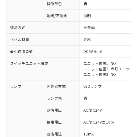
操作部色
青
透明/不透明
透明
復帰方式
左自動
ベゼル材質
金属
最小適用負荷
DC5V 6mA
スイッチユニット構成
ユニット位置1: NO
ユニット位置2: 点灯ユニット
ユニット位置3: NO
ランプ
照光部方式
LEDランプ
ランプ色
青
定格電圧
AC/DC24V
※1 対応状況
使用電圧
AC/DC24V±10%
定格電流
12mA
対応済み：EU RoHS指令（10物質）の