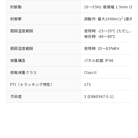
○
一定数以上の在庫あり
ニル類) : 1000ppm、 PBDEs(ポリ臭化ジフェニルエーテ
当社は規制貨物を破棄する場合は、完
ル) (DEHP)(別名：DOP) 1000ppm以下、フタル酸ブチ
正式な納期状況および標準価格はお客
ル類) : 1000ppm、
耐振動
10～55Hz 複振幅 1.5mm (接
ルベンジル（BBP） 1000ppm以下、フタル酸ジブチル
全に破砕するなど、違法に輸出されな
DBP(フタル酸ジブチル) : 1000ppm、 DIBP(フタル酸ジ
様のお取引先、またはお客様担当のオ
（DBP） 1000ppm以下、フタル酸ジイソブチル
イソブチル) : 1000ppm、 BBP(フタル酸ブチルベンジ
△
一定数には満たないが在庫あり
いよう必要な手段を講じます。
ムロン制御機器販売店・当社販売員に
(DIBP) 1000ppm以下
2
耐衝撃
ル) : 1000ppm、
誤動作: 最大1000m/s
(接点開
当社は貴社製品を、核兵器、ミサイ
但し、RoHS指令で産業用監視および制御機器に対する
DEHP(フタル酸ビス(2-エチルヘキシル)) : 1000ppm
ご相談ください。
適用除外項目は除く。
ル、化学兵器、生物兵器またはその他
－
在庫なし(最新の在庫状況につ
オムロン制御機器販売店や当社販売拠
周囲温度範囲
使用時: -25～55℃ (ただし
フタル酸エステル類の４物質については閾値を超える意
武器並びにこれらの製造装置等に一切
いては、お客様のお取引先、ま
図的な使用がないことを確認しています。
保存時: -40～80℃
点は「
販売ネットワーク
」をご確認
※2 環境保護使用期限
使用いたしません。
たはお客様担当のオムロン制御
ください。
当社は、貴社製品を第三者に販売する
周囲湿度範囲
使用時: 35～85%RH
機器販売店・当社販売員にご確
在庫状況および標準価格結果を当社の
※2 対応予定月
「ｅ」：有害物質（10物質）のすべてが基
場合は、上記1、2および3の内容を当
認ください)
事前の承諾なく第三者に漏洩または開
準値以下であることを示します。
保護構造
パネル前面: IP66
該第三者に通知します。また当社は、
示しないようお願いします。
部品在庫の切り替え状況などにより、予定
「10」：通常の使用状況下において有害物
販売先および販売に係わる関係者が違
マイパーツ機能（部品リスト作成サー
空
受注生産機種、また在庫状況の
感電保護クラス
Class II
月が前後することがあります。
質が外部に漏えいし、環境に深刻な影響を
法に輸出するおそれがある場合は、取
ビス）をご利用いただくには、I-Web
白
情報を公開していない機種
及ぼさない年数を意味します。
り引きをいたしません。
メンバーズにご登録されている必要が
PTI（トラッキング特性）
175
「－」：未確認です。当社販売部門へお問
あります。
い合わせください。
お客様が当ウェブサイト上で当社にご
汚染度
3 (EN60947-5-1)
※3 非含有証明書ダウンロード
登録された部品リストについて、当社
および当社の共同利用者が、当社の製
下記の非含有証明書をダウンロードするこ
品・サービスに関するお客様との取
とができます。
合意する
キャンセル
引・商談に必要な範囲で利用すること
をご了承ください。
EU RoHS指令（10物質）の非含有証明書
※当社の共同利用者とは、
"個人情報