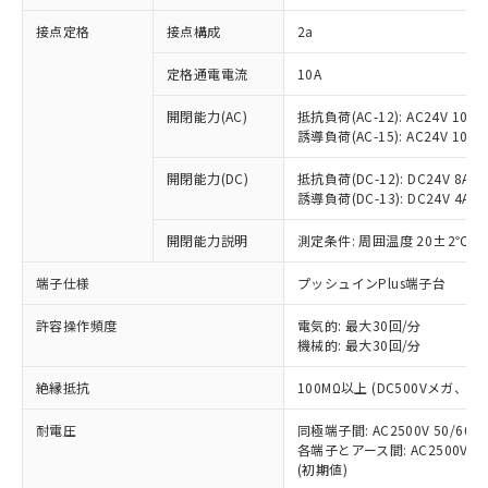
非含有に対応した製品が提供可能な商品で
接点定格
接点構成
2a
す。
対応予定：EU RoHS指令（10物質）の非含
ご利用条件
定格通電電流
10A
有に対応した製品に切り替える予定のある
商品です。
開閉能力(AC)
抵抗負荷(AC-12): AC24V 10A/A
対応予定なし：EU RoHS指令（10物質）の
誘導負荷(AC-15): AC24V 10A/AC
以下の条件をお読みいただき、同意のうえ
非含有に非対応の商品で、対応品を出す予
ご利用ください。
定はありません。
開閉能力(DC)
抵抗負荷(DC-12): DC24V 8A/DC
調査・確認中：EU RoHS指令（10物質）の
誘導負荷(DC-13): DC24V 4A/DC
本サービスは、当社制御機器事業取扱
※1 中国RoHS○×表
非含有の対応状況を調査中または確認中の
商品の当社在庫状況および標準価格
開閉能力説明
測定条件: 周囲温度 20±2℃、
商品です。
(税抜)を提供させていただくもので
「○」：最大均質材料含有率が中国RoHSの
非該当品：ライセンス料など無形物で、有
す。
端子仕様
プッシュインPlus端子台
基準値以下であることを示します。
害物質有無と関係のない商品です。
当社制御機器事業取扱商品の中には、
「×」：最大均質材料含有率が中国RoHSの
仕入先様の事情により、非含有部品として
本サービスの対象外となる商品もある
許容操作頻度
電気的: 最大30回/分
基準値を超えていることを示します。
いたものが、含有品と判明した場合などや
当社は、これら貴社製品のうち、外国
ことをご了承ください。
機械的: 最大30回/分
「－」：未確認です。当社販売部門へお問
むを得ず変更することがあります。
為替および外国貿易法に定める商品
在庫状況および標準価格照会結果は、
い合わせください。
（以下｢規制貨物等」という）を輸出
絶縁抵抗
100MΩ以上 (DC500Vメガ、
記載している更新日時点での社内デー
*EU RoHS指令（10物質）：
または国外への提供する場合は、日本
記
タに基づき作成されるものであり、閲
説明
鉛(Pb) 1000ppm以下、 水銀(Hg) 1000ppm以下、 カド
*中国RoHS10物質の基準値 (GB/T26572)：
国政府の輸出許可(または役務取引許
耐電圧
同極端子間: AC2500V 50/60
号
覧された時点での実際の在庫および標
ミウム(Cd) 100ppm以下、
Pb(鉛) :1000ppm、 Hg(水銀) : 1000ppm、 Cd(カドミウ
各端子とアース間: AC2500V 50/
可)を取得するなどの必要な手続きを
六価クロム(Cr(Ⅵ)) 1000ppm以下、ポリ臭化ビフェニル
ム) : 100ppm、
準価格とは異なる場合があることをご
類(PBB) 1000ppm以下、ポリ臭化ジフェニルエーテル類
(初期値)
Cr(Ⅵ)(六価クロム) : 1000ppm、 PBBs(ポリ臭化ビフェ
とります。
了承ください。
(PBDE) 1000ppm以下、フタル酸ビス(2-エチルヘキシ