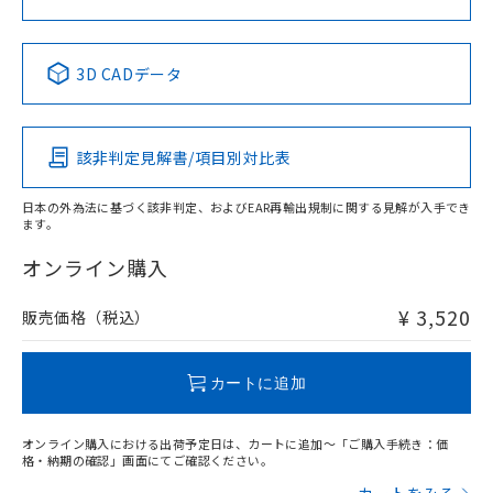
中国 RoHS表
※1 ※2
3D CADデータ
Pb
Hg
Cd
Cr(VI)
該非判定見解書/項目別対比表
X
O
O
O
日本の外為法に基づく該非判定、およびEAR再輸出規制に関する見解が入手でき
ます。
"対応済み"や非含有の記載がされた商品であっても、流通
在庫等で未対応品が混在する可能性があります。
オンライン購入
非含有品が必要な際は、弊社営業部門もしくは販売店へお
問い合わせください。
¥ 3,520
販売価格（税込）
この製品のRoHS/REACH対応状況ページへ
カートに追加
オンライン購入における出荷予定日は、カートに追加～「ご購入手続き：価
格・納期の確認」画面にてご確認ください。