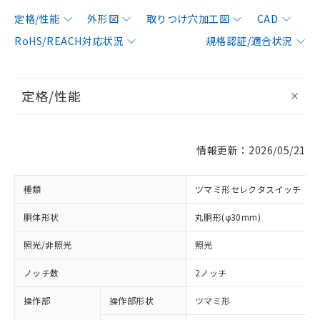
定格/性能
外形図
取りつけ穴加工図
CAD
RoHS/REACH対応状況
規格認証/適合状況
定格/性能
情報更新：2026/05/21
種類
ツマミ形セレクタスイッチ
胴体形状
丸胴形(φ30mm)
照光/非照光
照光
ノッチ数
2ノッチ
操作部
操作部形状
ツマミ形