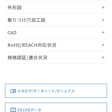
51物質の非含有証明書（当社基準）
の共同利用に関して"
の「1.共同利
※本証明書は発行日時点で非含有を証明す
外形図
用者の範囲」に記載されている法人を
るもので、過去に遡って非含有を証明する
指します。
ものではありません。
情報更新：2026/05/21
取りつけ穴加工図
また、RoHS指令のフタル酸エステル類４
物質の対応では、対応完了までの期間は出
情報更新：2026/05/21
CAD
荷製品に未対応品が混在することから備考
欄に対応日を記載しておりました。
ログイン/会員登録いただくと、CADデータをダウンロー
既に当社にて対応品への在庫切替を完了
RoHS/REACH対応状況
ドすることができます。
していることから、特段のことがない限
り、2022年1月12日より割愛しておりま
情報更新：2026/7/29
規格認証/適合状況
す。
ログイン/会員登録
EU RoHS
注意事項・凡例
A30NW-2ML-TAA-P101-ACについての規格認証/適合状況に
ついては、「カスタマーサポートセンタ お客様相談室」また
は貴社担当オムロン営業員または販売店にお問い合わせくだ
対応状況
対応予定月
※1
※2
さい。
ダウンロードデータをご利用いただく前に、以下を必ずお読
みください。
カタログ/データシート/マニュアル
対応済み
ソフトウェアの使用条件
お問い合わせ
中国 RoHS
注意事項・凡例
2D CADデータ