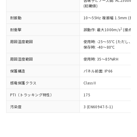
類(PBB) 1000ppm以下、ポリ臭化ジフェニルエーテル類
各端子とアース間: AC2500V 50/
Cr(Ⅵ)(六価クロム) : 1000ppm、 PBBs(ポリ臭化ビフェ
とります。
了承ください。
(PBDE) 1000ppm以下、フタル酸ビス(2-エチルヘキシ
○
一定数以上の在庫あり
ニル類) : 1000ppm、 PBDEs(ポリ臭化ジフェニルエーテ
(初期値)
当社は規制貨物を破棄する場合は、完
ル) (DEHP)(別名：DOP) 1000ppm以下、フタル酸ブチ
正式な納期状況および標準価格はお客
ル類) : 1000ppm、
ルベンジル（BBP） 1000ppm以下、フタル酸ジブチル
全に破砕するなど、違法に輸出されな
DBP(フタル酸ジブチル) : 1000ppm、 DIBP(フタル酸ジ
様のお取引先、またはお客様担当のオ
耐振動
10～55Hz 複振幅 1.5mm (接
（DBP） 1000ppm以下、フタル酸ジイソブチル
イソブチル) : 1000ppm、 BBP(フタル酸ブチルベンジ
△
一定数には満たないが在庫あり
いよう必要な手段を講じます。
ムロン制御機器販売店・当社販売員に
(DIBP) 1000ppm以下
ル) : 1000ppm、
当社は貴社製品を、核兵器、ミサイ
但し、RoHS指令で産業用監視および制御機器に対する
DEHP(フタル酸ビス(2-エチルヘキシル)) : 1000ppm
ご相談ください。
2
耐衝撃
誤動作: 最大1000m/s
(接点開
適用除外項目は除く。
ル、化学兵器、生物兵器またはその他
－
在庫なし(最新の在庫状況につ
オムロン制御機器販売店や当社販売拠
フタル酸エステル類の４物質については閾値を超える意
武器並びにこれらの製造装置等に一切
いては、お客様のお取引先、ま
周囲温度範囲
図的な使用がないことを確認しています。
使用時: -25～55℃ (ただし
点は「
販売ネットワーク
」をご確認
※2 環境保護使用期限
使用いたしません。
保存時: -40～80℃
たはお客様担当のオムロン制御
ください。
当社は、貴社製品を第三者に販売する
機器販売店・当社販売員にご確
在庫状況および標準価格結果を当社の
※2 対応予定月
「ｅ」：有害物質（10物質）のすべてが基
周囲湿度範囲
使用時: 35～85%RH
場合は、上記1、2および3の内容を当
認ください)
事前の承諾なく第三者に漏洩または開
準値以下であることを示します。
該第三者に通知します。また当社は、
示しないようお願いします。
保護構造
パネル前面: IP66
部品在庫の切り替え状況などにより、予定
「10」：通常の使用状況下において有害物
販売先および販売に係わる関係者が違
マイパーツ機能（部品リスト作成サー
空
受注生産機種、また在庫状況の
月が前後することがあります。
質が外部に漏えいし、環境に深刻な影響を
法に輸出するおそれがある場合は、取
ビス）をご利用いただくには、I-Web
白
情報を公開していない機種
感電保護クラス
Class II
及ぼさない年数を意味します。
り引きをいたしません。
メンバーズにご登録されている必要が
「－」：未確認です。当社販売部門へお問
あります。
PTI（トラッキング特性）
175
い合わせください。
お客様が当ウェブサイト上で当社にご
※3 非含有証明書ダウンロード
登録された部品リストについて、当社
汚染度
3 (EN60947-5-1)
および当社の共同利用者が、当社の製
下記の非含有証明書をダウンロードするこ
品・サービスに関するお客様との取
とができます。
合意する
キャンセル
引・商談に必要な範囲で利用すること
をご了承ください。
EU RoHS指令（10物質）の非含有証明書