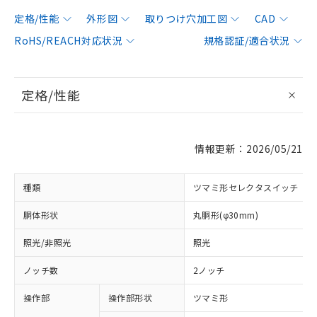
定格/性能
外形図
取りつけ穴加工図
CAD
RoHS/REACH対応状況
規格認証/適合状況
定格/性能
情報更新：2026/05/21
種類
ツマミ形セレクタスイッチ
胴体形状
丸胴形(φ30mm)
照光/非照光
照光
ノッチ数
2ノッチ
操作部
操作部形状
ツマミ形