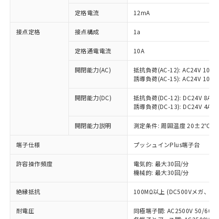
対応済み：EU RoHS指令（10物質）の
定格電流
12mA
非含有に対応した製品が提供可能な商品で
す。
接点定格
接点構成
1a
対応予定：EU RoHS指令（10物質）の非含
ご利用条件
有に対応した製品に切り替える予定のある
定格通電電流
10A
商品です。
対応予定なし：EU RoHS指令（10物質）の
開閉能力(AC)
抵抗負荷(AC-12): AC24V 10A/A
以下の条件をお読みいただき、同意のうえ
非含有に非対応の商品で、対応品を出す予
誘導負荷(AC-15): AC24V 10A/AC
ご利用ください。
定はありません。
調査・確認中：EU RoHS指令（10物質）の
開閉能力(DC)
抵抗負荷(DC-12): DC24V 8A/DC
本サービスは、当社制御機器事業取扱
※1 中国RoHS○×表
誘導負荷(DC-13): DC24V 4A/DC
非含有の対応状況を調査中または確認中の
商品の当社在庫状況および標準価格
商品です。
(税抜)を提供させていただくもので
開閉能力説明
測定条件: 周囲温度 20±2℃、
「○」：最大均質材料含有率が中国RoHSの
非該当品：ライセンス料など無形物で、有
す。
基準値以下であることを示します。
害物質有無と関係のない商品です。
当社制御機器事業取扱商品の中には、
端子仕様
プッシュインPlus端子台
「×」：最大均質材料含有率が中国RoHSの
仕入先様の事情により、非含有部品として
本サービスの対象外となる商品もある
基準値を超えていることを示します。
いたものが、含有品と判明した場合などや
当社は、これら貴社製品のうち、外国
ことをご了承ください。
許容操作頻度
電気的: 最大30回/分
「－」：未確認です。当社販売部門へお問
むを得ず変更することがあります。
為替および外国貿易法に定める商品
機械的: 最大30回/分
在庫状況および標準価格照会結果は、
い合わせください。
（以下｢規制貨物等」という）を輸出
記載している更新日時点での社内デー
*EU RoHS指令（10物質）：
または国外への提供する場合は、日本
絶縁抵抗
100MΩ以上 (DC500Vメガ、
記
タに基づき作成されるものであり、閲
説明
鉛(Pb) 1000ppm以下、 水銀(Hg) 1000ppm以下、 カド
*中国RoHS10物質の基準値 (GB/T26572)：
国政府の輸出許可(または役務取引許
号
覧された時点での実際の在庫および標
ミウム(Cd) 100ppm以下、
Pb(鉛) :1000ppm、 Hg(水銀) : 1000ppm、 Cd(カドミウ
耐電圧
同極端子間: AC2500V 50/60
可)を取得するなどの必要な手続きを
六価クロム(Cr(Ⅵ)) 1000ppm以下、ポリ臭化ビフェニル
ム) : 100ppm、
準価格とは異なる場合があることをご