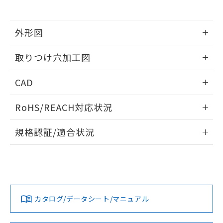
※当社の共同利用者とは、
"個人情報
51物質の非含有証明書（当社基準）
の共同利用に関して"
の「1.共同利
※本証明書は発行日時点で非含有を証明す
用者の範囲」に記載されている法人を
るもので、過去に遡って非含有を証明する
外形図
指します。
ものではありません。
情報更新：2026/05/21
また、RoHS指令のフタル酸エステル類４
取りつけ穴加工図
物質の対応では、対応完了までの期間は出
荷製品に未対応品が混在することから備考
情報更新：2026/05/21
CAD
欄に対応日を記載しておりました。
既に当社にて対応品への在庫切替を完了
ログイン/会員登録いただくと、CADデータをダウンロー
していることから、特段のことがない限
RoHS/REACH対応状況
ドすることができます。
り、2022年1月12日より割愛しておりま
す。
情報更新：2026/7/29
規格認証/適合状況
ログイン/会員登録
EU RoHS
注意事項・凡例
A30NW-2ML-TAA-P100-AEについての規格認証/適合状況に
ついては、「カスタマーサポートセンタ お客様相談室」また
は貴社担当オムロン営業員または販売店にお問い合わせくだ
対応状況
対応予定月
※1
※2
さい。
ダウンロードデータをご利用いただく前に、以下を必ずお読
みください。
カタログ/データシート/マニュアル
対応済み
ソフトウェアの使用条件
お問い合わせ