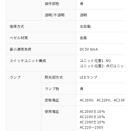
操作部色
青
透明/不透明
透明
復帰方式
左自動
ベゼル材質
金属
最小適用負荷
DC5V 6mA
スイッチユニット構成
ユニット位置1: NO
ユニット位置2: 点灯ユニット
ランプ
照光部方式
LEDランプ
ランプ色
青
定格電圧
AC200V、AC220V、AC230V、
使用電圧
AC200V±10%
AC220V±10%
※1 対応状況
AC230V±10%
AC220～250V