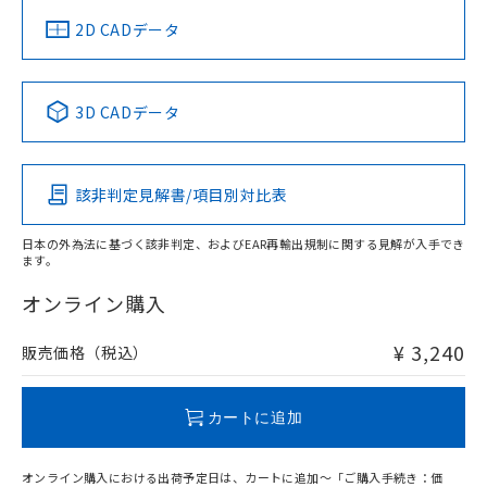
中国 RoHS
注意事項・凡例
2D CADデータ
中国 RoHS表
※1 ※2
3D CADデータ
Pb
Hg
Cd
Cr(VI)
該非判定見解書/項目別対比表
O
O
O
O
日本の外為法に基づく該非判定、およびEAR再輸出規制に関する見解が入手でき
ます。
"対応済み"や非含有の記載がされた商品であっても、流通
在庫等で未対応品が混在する可能性があります。
オンライン購入
非含有品が必要な際は、弊社営業部門もしくは販売店へお
問い合わせください。
¥ 3,240
販売価格（税込）
この製品のRoHS/REACH対応状況ページへ
カートに追加
オンライン購入における出荷予定日は、カートに追加～「ご購入手続き：価