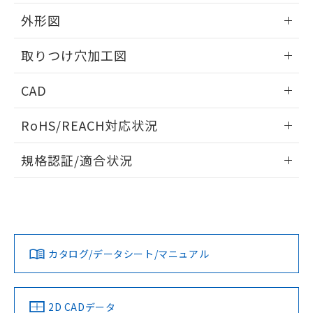
51物質の非含有証明書（当社基準）
の共同利用に関して"
の「1.共同利
※本証明書は発行日時点で非含有を証明す
外形図
用者の範囲」に記載されている法人を
るもので、過去に遡って非含有を証明する
指します。
ものではありません。
情報更新：2026/05/21
取りつけ穴加工図
また、RoHS指令のフタル酸エステル類４
物質の対応では、対応完了までの期間は出
情報更新：2026/05/21
CAD
荷製品に未対応品が混在することから備考
欄に対応日を記載しておりました。
ログイン/会員登録いただくと、CADデータをダウンロー
既に当社にて対応品への在庫切替を完了
RoHS/REACH対応状況
ドすることができます。
していることから、特段のことがない限
り、2022年1月12日より割愛しておりま
情報更新：2026/7/29
規格認証/適合状況
す。
ログイン/会員登録
EU RoHS
注意事項・凡例
A30NW-2ML-TAA-G202-ACについての規格認証/適合状況に
ついては、「カスタマーサポートセンタ お客様相談室」また
は貴社担当オムロン営業員または販売店にお問い合わせくだ
対応状況
対応予定月
※1
※2
さい。
ダウンロードデータをご利用いただく前に、以下を必ずお読
みください。
カタログ/データシート/マニュアル
対応済み
ソフトウェアの使用条件
お問い合わせ
中国 RoHS
注意事項・凡例
2D CADデータ