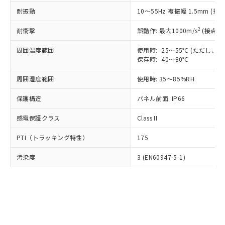
○
一定数以上の在庫あり
ニル類) : 1000ppm、 PBDEs(ポリ臭化ジフェニルエーテ
当社は規制貨物を破棄する場合は、完
ル) (DEHP)(別名：DOP) 1000ppm以下、フタル酸ブチ
正式な納期状況および標準価格はお客
ル類) : 1000ppm、
耐振動
10～55Hz 複振幅 1.5mm (接
ルベンジル（BBP） 1000ppm以下、フタル酸ジブチル
全に破砕するなど、違法に輸出されな
DBP(フタル酸ジブチル) : 1000ppm、 DIBP(フタル酸ジ
様のお取引先、またはお客様担当のオ
（DBP） 1000ppm以下、フタル酸ジイソブチル
イソブチル) : 1000ppm、 BBP(フタル酸ブチルベンジ
△
一定数には満たないが在庫あり
いよう必要な手段を講じます。
ムロン制御機器販売店・当社販売員に
(DIBP) 1000ppm以下
2
耐衝撃
ル) : 1000ppm、
誤動作: 最大1000m/s
(接点開
当社は貴社製品を、核兵器、ミサイ
但し、RoHS指令で産業用監視および制御機器に対する
DEHP(フタル酸ビス(2-エチルヘキシル)) : 1000ppm
ご相談ください。
適用除外項目は除く。
ル、化学兵器、生物兵器またはその他
－
在庫なし(最新の在庫状況につ
オムロン制御機器販売店や当社販売拠
周囲温度範囲
使用時: -25～55℃ (ただし
フタル酸エステル類の４物質については閾値を超える意
武器並びにこれらの製造装置等に一切
いては、お客様のお取引先、ま
図的な使用がないことを確認しています。
保存時: -40～80℃
点は「
販売ネットワーク
」をご確認
※2 環境保護使用期限
使用いたしません。
たはお客様担当のオムロン制御
ください。
当社は、貴社製品を第三者に販売する
周囲湿度範囲
使用時: 35～85%RH
機器販売店・当社販売員にご確
在庫状況および標準価格結果を当社の
※2 対応予定月
「ｅ」：有害物質（10物質）のすべてが基
場合は、上記1、2および3の内容を当
認ください)
事前の承諾なく第三者に漏洩または開
準値以下であることを示します。
保護構造
パネル前面: IP66
該第三者に通知します。また当社は、
示しないようお願いします。
部品在庫の切り替え状況などにより、予定
「10」：通常の使用状況下において有害物
販売先および販売に係わる関係者が違
マイパーツ機能（部品リスト作成サー
空
受注生産機種、また在庫状況の
感電保護クラス
Class II
月が前後することがあります。
質が外部に漏えいし、環境に深刻な影響を
法に輸出するおそれがある場合は、取
ビス）をご利用いただくには、I-Web
白
情報を公開していない機種
及ぼさない年数を意味します。
り引きをいたしません。
メンバーズにご登録されている必要が
PTI（トラッキング特性）
175
「－」：未確認です。当社販売部門へお問
あります。
い合わせください。
お客様が当ウェブサイト上で当社にご
汚染度
3 (EN60947-5-1)
※3 非含有証明書ダウンロード
登録された部品リストについて、当社
および当社の共同利用者が、当社の製
下記の非含有証明書をダウンロードするこ
品・サービスに関するお客様との取
とができます。
合意する
キャンセル
引・商談に必要な範囲で利用すること
をご了承ください。
EU RoHS指令（10物質）の非含有証明書
※当社の共同利用者とは、
"個人情報