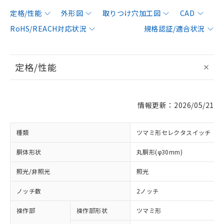
定格/性能
外形図
取りつけ穴加工図
CAD
RoHS/REACH対応状況
規格認証/適合状況
定格/性能
情報更新：2026/05/21
種類
ツマミ形セレクタスイッチ
胴体形状
丸胴形(φ30mm)
照光/非照光
照光
ノッチ数
2ノッチ
操作部
操作部形状
ツマミ形