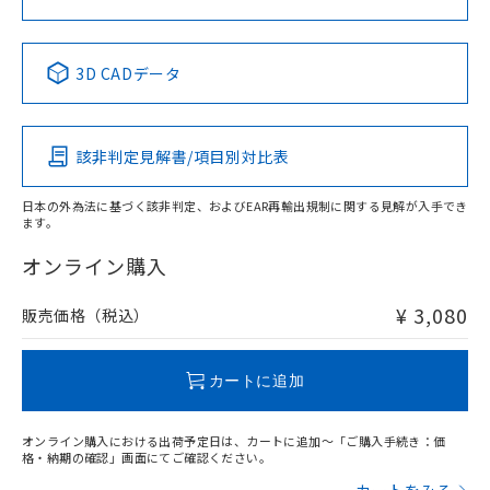
中国 RoHS表
※1 ※2
3D CADデータ
Pb
Hg
Cd
Cr(VI)
該非判定見解書/項目別対比表
X
O
O
O
日本の外為法に基づく該非判定、およびEAR再輸出規制に関する見解が入手でき
ます。
"対応済み"や非含有の記載がされた商品であっても、流通
在庫等で未対応品が混在する可能性があります。
オンライン購入
非含有品が必要な際は、弊社営業部門もしくは販売店へお
問い合わせください。
¥ 3,080
販売価格（税込）
この製品のRoHS/REACH対応状況ページへ
カートに追加
オンライン購入における出荷予定日は、カートに追加～「ご購入手続き：価
格・納期の確認」画面にてご確認ください。