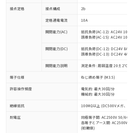
非含有に対応した製品が提供可能な商品で
接点定格
接点構成
2b
す。
対応予定：EU RoHS指令（10物質）の非含
ご利用条件
定格通電電流
10A
有に対応した製品に切り替える予定のある
商品です。
開閉能力(AC)
抵抗負荷(AC-12): AC24V 10A/A
対応予定なし：EU RoHS指令（10物質）の
誘導負荷(AC-15): AC24V 10A/AC
以下の条件をお読みいただき、同意のうえ
非含有に非対応の商品で、対応品を出す予
ご利用ください。
定はありません。
開閉能力(DC)
抵抗負荷(DC-12): DC24V 8A/DC
調査・確認中：EU RoHS指令（10物質）の
誘導負荷(DC-13): DC24V 4A/DC
本サービスは、当社制御機器事業取扱
※1 中国RoHS○×表
非含有の対応状況を調査中または確認中の
商品の当社在庫状況および標準価格
開閉能力説明
測定条件: 周囲温度 20±2℃、
商品です。
(税抜)を提供させていただくもので
「○」：最大均質材料含有率が中国RoHSの
非該当品：ライセンス料など無形物で、有
す。
端子仕様
ねじ締め端子 (M3.5)
基準値以下であることを示します。
害物質有無と関係のない商品です。
当社制御機器事業取扱商品の中には、
「×」：最大均質材料含有率が中国RoHSの
仕入先様の事情により、非含有部品として
本サービスの対象外となる商品もある
許容操作頻度
電気的: 最大30回/分
基準値を超えていることを示します。
いたものが、含有品と判明した場合などや
当社は、これら貴社製品のうち、外国
ことをご了承ください。
機械的: 最大30回/分
「－」：未確認です。当社販売部門へお問
むを得ず変更することがあります。
為替および外国貿易法に定める商品
在庫状況および標準価格照会結果は、
い合わせください。
（以下｢規制貨物等」という）を輸出
絶縁抵抗
100MΩ以上 (DC500Vメガ、
記載している更新日時点での社内デー
*EU RoHS指令（10物質）：
または国外への提供する場合は、日本
記
タに基づき作成されるものであり、閲
説明
鉛(Pb) 1000ppm以下、 水銀(Hg) 1000ppm以下、 カド
*中国RoHS10物質の基準値 (GB/T26572)：
国政府の輸出許可(または役務取引許
耐電圧
同極端子間: AC2500V 50/60
号
覧された時点での実際の在庫および標
ミウム(Cd) 100ppm以下、
Pb(鉛) :1000ppm、 Hg(水銀) : 1000ppm、 Cd(カドミウ
各端子とアース間: AC2500V 50/
可)を取得するなどの必要な手続きを
六価クロム(Cr(Ⅵ)) 1000ppm以下、ポリ臭化ビフェニル
ム) : 100ppm、
準価格とは異なる場合があることをご
類(PBB) 1000ppm以下、ポリ臭化ジフェニルエーテル類
(初期値)
Cr(Ⅵ)(六価クロム) : 1000ppm、 PBBs(ポリ臭化ビフェ
とります。
了承ください。
(PBDE) 1000ppm以下、フタル酸ビス(2-エチルヘキシ