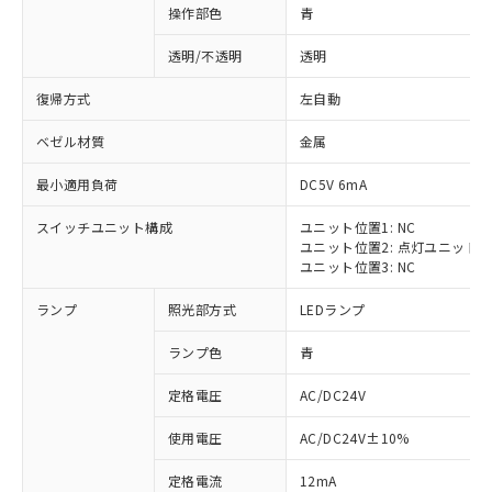
操作部色
青
透明/不透明
透明
復帰方式
左自動
ベゼル材質
金属
最小適用負荷
DC5V 6mA
スイッチユニット構成
ユニット位置1: NC
ユニット位置2: 点灯ユニット
ユニット位置3: NC
ランプ
照光部方式
LEDランプ
ランプ色
青
定格電圧
AC/DC24V
※1 対応状況
使用電圧
AC/DC24V±10%
定格電流
12mA
対応済み：EU RoHS指令（10物質）の