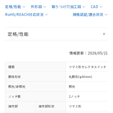
定格/性能
外形図
取りつけ穴加工図
CAD
RoHS/REACH対応状況
規格認証/適合状況
定格/性能
情報更新：2026/05/21
種類
ツマミ形セレクタスイッチ
胴体形状
丸胴形(φ30mm)
照光/非照光
照光
ノッチ数
2ノッチ
操作部
操作部形状
ツマミ形