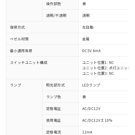
操作部色
青
透明/不透明
透明
復帰方式
左自動
ベゼル材質
金属
最小適用負荷
DC5V 6mA
スイッチユニット構成
ユニット位置1: NC
ユニット位置2: 点灯ユニット
ユニット位置3: NC
ランプ
照光部方式
LEDランプ
ランプ色
青
定格電圧
AC/DC12V
※1 対応状況
使用電圧
AC/DC12V±10%
定格電流
12mA
対応済み：EU RoHS指令（10物質）の