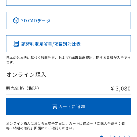
中国 RoHS表
※1 ※2
3D CADデータ
Pb
Hg
Cd
Cr(VI)
該非判定見解書/項目別対比表
X
O
O
O
日本の外為法に基づく該非判定、およびEAR再輸出規制に関する見解が入手でき
ます。
"対応済み"や非含有の記載がされた商品であっても、流通
在庫等で未対応品が混在する可能性があります。
オンライン購入
非含有品が必要な際は、弊社営業部門もしくは販売店へお
問い合わせください。
¥ 3,080
販売価格（税込）
この製品のRoHS/REACH対応状況ページへ
カートに追加
オンライン購入における出荷予定日は、カートに追加～「ご購入手続き：価
格・納期の確認」画面にてご確認ください。