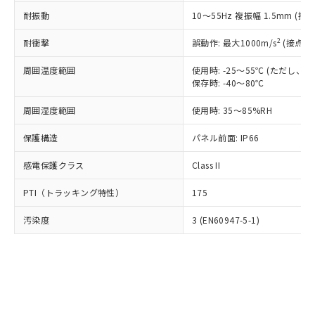
○
一定数以上の在庫あり
ニル類) : 1000ppm、 PBDEs(ポリ臭化ジフェニルエーテ
当社は規制貨物を破棄する場合は、完
ル) (DEHP)(別名：DOP) 1000ppm以下、フタル酸ブチ
正式な納期状況および標準価格はお客
ル類) : 1000ppm、
耐振動
10～55Hz 複振幅 1.5mm (接
ルベンジル（BBP） 1000ppm以下、フタル酸ジブチル
全に破砕するなど、違法に輸出されな
DBP(フタル酸ジブチル) : 1000ppm、 DIBP(フタル酸ジ
様のお取引先、またはお客様担当のオ
（DBP） 1000ppm以下、フタル酸ジイソブチル
イソブチル) : 1000ppm、 BBP(フタル酸ブチルベンジ
△
一定数には満たないが在庫あり
いよう必要な手段を講じます。
ムロン制御機器販売店・当社販売員に
(DIBP) 1000ppm以下
2
耐衝撃
ル) : 1000ppm、
誤動作: 最大1000m/s
(接点開
当社は貴社製品を、核兵器、ミサイ
但し、RoHS指令で産業用監視および制御機器に対する
DEHP(フタル酸ビス(2-エチルヘキシル)) : 1000ppm
ご相談ください。
適用除外項目は除く。
ル、化学兵器、生物兵器またはその他
－
在庫なし(最新の在庫状況につ
オムロン制御機器販売店や当社販売拠
周囲温度範囲
使用時: -25～55℃ (ただし
フタル酸エステル類の４物質については閾値を超える意
武器並びにこれらの製造装置等に一切
いては、お客様のお取引先、ま
図的な使用がないことを確認しています。
保存時: -40～80℃
点は「
販売ネットワーク
」をご確認
※2 環境保護使用期限
使用いたしません。
たはお客様担当のオムロン制御
ください。
当社は、貴社製品を第三者に販売する
周囲湿度範囲
使用時: 35～85%RH
機器販売店・当社販売員にご確
在庫状況および標準価格結果を当社の
※2 対応予定月
「ｅ」：有害物質（10物質）のすべてが基
場合は、上記1、2および3の内容を当
認ください)
事前の承諾なく第三者に漏洩または開
準値以下であることを示します。
保護構造
パネル前面: IP66
該第三者に通知します。また当社は、
示しないようお願いします。
部品在庫の切り替え状況などにより、予定
「10」：通常の使用状況下において有害物
販売先および販売に係わる関係者が違
マイパーツ機能（部品リスト作成サー
空
受注生産機種、また在庫状況の
感電保護クラス
Class II
月が前後することがあります。
質が外部に漏えいし、環境に深刻な影響を
法に輸出するおそれがある場合は、取
ビス）をご利用いただくには、I-Web
白
情報を公開していない機種
及ぼさない年数を意味します。
り引きをいたしません。
メンバーズにご登録されている必要が
PTI（トラッキング特性）
175
「－」：未確認です。当社販売部門へお問
あります。
い合わせください。
お客様が当ウェブサイト上で当社にご
汚染度
3 (EN60947-5-1)
※3 非含有証明書ダウンロード
登録された部品リストについて、当社
および当社の共同利用者が、当社の製
下記の非含有証明書をダウンロードするこ
品・サービスに関するお客様との取
とができます。
合意する
キャンセル
引・商談に必要な範囲で利用すること
をご了承ください。
EU RoHS指令（10物質）の非含有証明書
※当社の共同利用者とは、
"個人情報