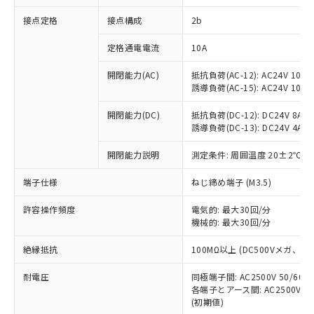
非含有に対応した製品が提供可能な商品で
接点定格
接点構成
2b
す。
対応予定：EU RoHS指令（10物質）の非含
ご利用条件
定格通電電流
10A
有に対応した製品に切り替える予定のある
商品です。
開閉能力(AC)
抵抗負荷(AC-12): AC24V 10A/A
対応予定なし：EU RoHS指令（10物質）の
誘導負荷(AC-15): AC24V 10A/AC
以下の条件をお読みいただき、同意のうえ
非含有に非対応の商品で、対応品を出す予
ご利用ください。
定はありません。
開閉能力(DC)
抵抗負荷(DC-12): DC24V 8A/DC
調査・確認中：EU RoHS指令（10物質）の
誘導負荷(DC-13): DC24V 4A/DC
本サービスは、当社制御機器事業取扱
※1 中国RoHS○×表
非含有の対応状況を調査中または確認中の
商品の当社在庫状況および標準価格
開閉能力説明
測定条件: 周囲温度 20±2℃、
商品です。
(税抜)を提供させていただくもので
「○」：最大均質材料含有率が中国RoHSの
非該当品：ライセンス料など無形物で、有
す。
端子仕様
ねじ締め端子 (M3.5)
基準値以下であることを示します。
害物質有無と関係のない商品です。
当社制御機器事業取扱商品の中には、
「×」：最大均質材料含有率が中国RoHSの
仕入先様の事情により、非含有部品として
本サービスの対象外となる商品もある
許容操作頻度
電気的: 最大30回/分
基準値を超えていることを示します。
いたものが、含有品と判明した場合などや
当社は、これら貴社製品のうち、外国
ことをご了承ください。
機械的: 最大30回/分
「－」：未確認です。当社販売部門へお問
むを得ず変更することがあります。
為替および外国貿易法に定める商品
在庫状況および標準価格照会結果は、
い合わせください。
（以下｢規制貨物等」という）を輸出
絶縁抵抗
100MΩ以上 (DC500Vメガ、
記載している更新日時点での社内デー
*EU RoHS指令（10物質）：
または国外への提供する場合は、日本
記
タに基づき作成されるものであり、閲
説明
鉛(Pb) 1000ppm以下、 水銀(Hg) 1000ppm以下、 カド
*中国RoHS10物質の基準値 (GB/T26572)：
国政府の輸出許可(または役務取引許
耐電圧
同極端子間: AC2500V 50/60
号
覧された時点での実際の在庫および標
ミウム(Cd) 100ppm以下、
Pb(鉛) :1000ppm、 Hg(水銀) : 1000ppm、 Cd(カドミウ
各端子とアース間: AC2500V 50/
可)を取得するなどの必要な手続きを
六価クロム(Cr(Ⅵ)) 1000ppm以下、ポリ臭化ビフェニル
ム) : 100ppm、
準価格とは異なる場合があることをご
類(PBB) 1000ppm以下、ポリ臭化ジフェニルエーテル類
(初期値)
Cr(Ⅵ)(六価クロム) : 1000ppm、 PBBs(ポリ臭化ビフェ
とります。
了承ください。
(PBDE) 1000ppm以下、フタル酸ビス(2-エチルヘキシ