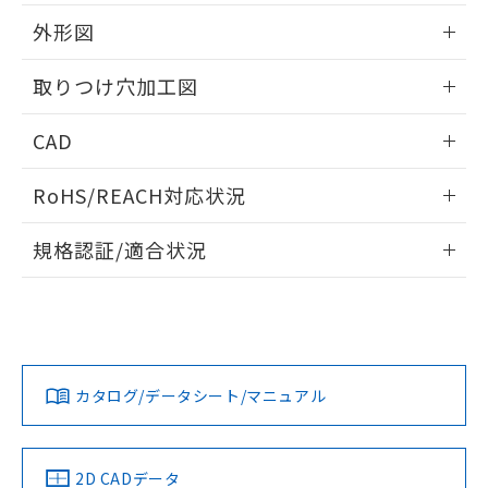
51物質の非含有証明書（当社基準）
の共同利用に関して"
の「1.共同利
※本証明書は発行日時点で非含有を証明す
外形図
用者の範囲」に記載されている法人を
るもので、過去に遡って非含有を証明する
指します。
ものではありません。
情報更新：2026/05/21
取りつけ穴加工図
また、RoHS指令のフタル酸エステル類４
物質の対応では、対応完了までの期間は出
情報更新：2026/05/21
CAD
荷製品に未対応品が混在することから備考
欄に対応日を記載しておりました。
ログイン/会員登録いただくと、CADデータをダウンロー
既に当社にて対応品への在庫切替を完了
RoHS/REACH対応状況
ドすることができます。
していることから、特段のことがない限
り、2022年1月12日より割愛しておりま
情報更新：2026/7/29
規格認証/適合状況
す。
ログイン/会員登録
EU RoHS
注意事項・凡例
A30NW-2ML-TAA-G202-ABについての規格認証/適合状況に
ついては、「カスタマーサポートセンタ お客様相談室」また
は貴社担当オムロン営業員または販売店にお問い合わせくだ
対応状況
対応予定月
※1
※2
さい。
ダウンロードデータをご利用いただく前に、以下を必ずお読
みください。
カタログ/データシート/マニュアル
対応済み
ソフトウェアの使用条件
お問い合わせ
中国 RoHS
注意事項・凡例
2D CADデータ