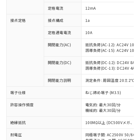
対応済み：EU RoHS指令（10物質）の
定格電流
12mA
非含有に対応した製品が提供可能な商品で
す。
接点定格
接点構成
1a
対応予定：EU RoHS指令（10物質）の非含
ご利用条件
有に対応した製品に切り替える予定のある
定格通電電流
10A
商品です。
対応予定なし：EU RoHS指令（10物質）の
開閉能力(AC)
抵抗負荷(AC-12): AC24V 10A/A
以下の条件をお読みいただき、同意のうえ
非含有に非対応の商品で、対応品を出す予
誘導負荷(AC-15): AC24V 10A/AC
ご利用ください。
定はありません。
調査・確認中：EU RoHS指令（10物質）の
開閉能力(DC)
抵抗負荷(DC-12): DC24V 8A/DC
本サービスは、当社制御機器事業取扱
※1 中国RoHS○×表
誘導負荷(DC-13): DC24V 4A/DC
非含有の対応状況を調査中または確認中の
商品の当社在庫状況および標準価格
商品です。
(税抜)を提供させていただくもので
開閉能力説明
測定条件: 周囲温度 20±2℃、
「○」：最大均質材料含有率が中国RoHSの
非該当品：ライセンス料など無形物で、有
す。
基準値以下であることを示します。
害物質有無と関係のない商品です。
当社制御機器事業取扱商品の中には、
端子仕様
ねじ締め端子 (M3.5)
「×」：最大均質材料含有率が中国RoHSの
仕入先様の事情により、非含有部品として
本サービスの対象外となる商品もある
基準値を超えていることを示します。
いたものが、含有品と判明した場合などや
当社は、これら貴社製品のうち、外国
ことをご了承ください。
許容操作頻度
電気的: 最大30回/分
「－」：未確認です。当社販売部門へお問
むを得ず変更することがあります。
為替および外国貿易法に定める商品
機械的: 最大30回/分
在庫状況および標準価格照会結果は、
い合わせください。
（以下｢規制貨物等」という）を輸出
記載している更新日時点での社内デー
*EU RoHS指令（10物質）：
または国外への提供する場合は、日本
絶縁抵抗
100MΩ以上 (DC500Vメガ、
記
タに基づき作成されるものであり、閲
説明
鉛(Pb) 1000ppm以下、 水銀(Hg) 1000ppm以下、 カド
*中国RoHS10物質の基準値 (GB/T26572)：
国政府の輸出許可(または役務取引許
号
覧された時点での実際の在庫および標
ミウム(Cd) 100ppm以下、
Pb(鉛) :1000ppm、 Hg(水銀) : 1000ppm、 Cd(カドミウ
耐電圧
同極端子間: AC2500V 50/60
可)を取得するなどの必要な手続きを
六価クロム(Cr(Ⅵ)) 1000ppm以下、ポリ臭化ビフェニル
ム) : 100ppm、
準価格とは異なる場合があることをご