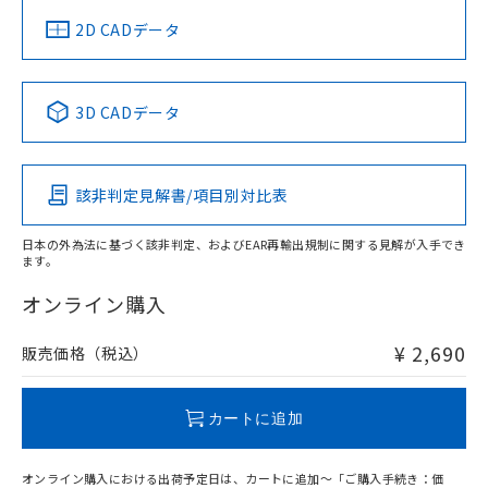
中国 RoHS
注意事項・凡例
2D CADデータ
中国 RoHS表
※1 ※2
3D CADデータ
Pb
Hg
Cd
Cr(VI)
該非判定見解書/項目別対比表
O
O
O
O
日本の外為法に基づく該非判定、およびEAR再輸出規制に関する見解が入手でき
ます。
"対応済み"や非含有の記載がされた商品であっても、流通
在庫等で未対応品が混在する可能性があります。
オンライン購入
非含有品が必要な際は、弊社営業部門もしくは販売店へお
問い合わせください。
¥ 2,690
販売価格（税込）
この製品のRoHS/REACH対応状況ページへ
カートに追加
オンライン購入における出荷予定日は、カートに追加～「ご購入手続き：価