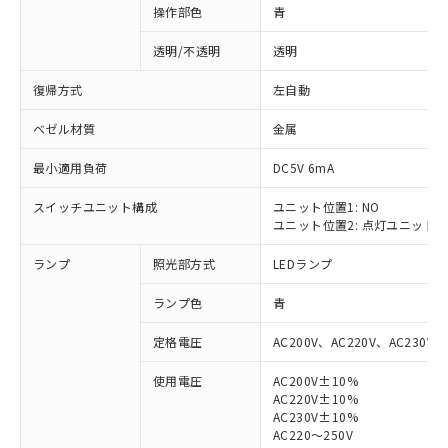
操作部色
青
透明/不透明
透明
復帰方式
左自動
ベゼル材質
金属
最小適用負荷
DC5V 6mA
スイッチユニット構成
ユニット位置1: NO
ユニット位置2: 点灯ユニット
ランプ
照光部方式
LEDランプ
ランプ色
青
定格電圧
AC200V、AC220V、AC230V、
使用電圧
AC200V±10%
AC220V±10%
※1 対応状況
AC230V±10%
AC220～250V