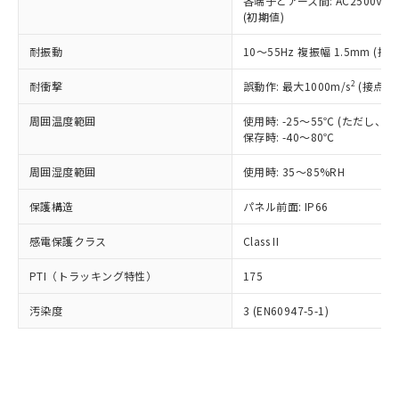
類(PBB) 1000ppm以下、ポリ臭化ジフェニルエーテル類
各端子とアース間: AC2500V 50/
Cr(Ⅵ)(六価クロム) : 1000ppm、 PBBs(ポリ臭化ビフェ
とります。
了承ください。
(PBDE) 1000ppm以下、フタル酸ビス(2-エチルヘキシ
○
一定数以上の在庫あり
ニル類) : 1000ppm、 PBDEs(ポリ臭化ジフェニルエーテ
(初期値)
当社は規制貨物を破棄する場合は、完
ル) (DEHP)(別名：DOP) 1000ppm以下、フタル酸ブチ
正式な納期状況および標準価格はお客
ル類) : 1000ppm、
ルベンジル（BBP） 1000ppm以下、フタル酸ジブチル
全に破砕するなど、違法に輸出されな
DBP(フタル酸ジブチル) : 1000ppm、 DIBP(フタル酸ジ
様のお取引先、またはお客様担当のオ
耐振動
10～55Hz 複振幅 1.5mm (接
（DBP） 1000ppm以下、フタル酸ジイソブチル
イソブチル) : 1000ppm、 BBP(フタル酸ブチルベンジ
△
一定数には満たないが在庫あり
いよう必要な手段を講じます。
ムロン制御機器販売店・当社販売員に
(DIBP) 1000ppm以下
ル) : 1000ppm、
当社は貴社製品を、核兵器、ミサイ
但し、RoHS指令で産業用監視および制御機器に対する
DEHP(フタル酸ビス(2-エチルヘキシル)) : 1000ppm
ご相談ください。
2
耐衝撃
誤動作: 最大1000m/s
(接点開
適用除外項目は除く。
ル、化学兵器、生物兵器またはその他
－
在庫なし(最新の在庫状況につ
オムロン制御機器販売店や当社販売拠
フタル酸エステル類の４物質については閾値を超える意
武器並びにこれらの製造装置等に一切
いては、お客様のお取引先、ま
周囲温度範囲
図的な使用がないことを確認しています。
使用時: -25～55℃ (ただし
点は「
販売ネットワーク
」をご確認
※2 環境保護使用期限
使用いたしません。
保存時: -40～80℃
たはお客様担当のオムロン制御
ください。
当社は、貴社製品を第三者に販売する
機器販売店・当社販売員にご確
在庫状況および標準価格結果を当社の
※2 対応予定月
「ｅ」：有害物質（10物質）のすべてが基
周囲湿度範囲
使用時: 35～85%RH
場合は、上記1、2および3の内容を当
認ください)
事前の承諾なく第三者に漏洩または開
準値以下であることを示します。
該第三者に通知します。また当社は、
示しないようお願いします。
保護構造
パネル前面: IP66
部品在庫の切り替え状況などにより、予定
「10」：通常の使用状況下において有害物
販売先および販売に係わる関係者が違
マイパーツ機能（部品リスト作成サー
空
受注生産機種、また在庫状況の
月が前後することがあります。
質が外部に漏えいし、環境に深刻な影響を
法に輸出するおそれがある場合は、取
ビス）をご利用いただくには、I-Web
白
情報を公開していない機種
感電保護クラス
Class II
及ぼさない年数を意味します。
り引きをいたしません。
メンバーズにご登録されている必要が
「－」：未確認です。当社販売部門へお問
あります。
PTI（トラッキング特性）
175
い合わせください。
お客様が当ウェブサイト上で当社にご
※3 非含有証明書ダウンロード
登録された部品リストについて、当社
汚染度
3 (EN60947-5-1)
および当社の共同利用者が、当社の製
下記の非含有証明書をダウンロードするこ
品・サービスに関するお客様との取
とができます。
合意する
キャンセル
引・商談に必要な範囲で利用すること
をご了承ください。
EU RoHS指令（10物質）の非含有証明書