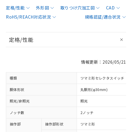
定格/性能
外形図
取りつけ穴加工図
CAD
RoHS/REACH対応状況
規格認証/適合状況
定格/性能
情報更新：2026/05/21
種類
ツマミ形セレクタスイッチ
胴体形状
丸胴形(φ30mm)
照光/非照光
照光
ノッチ数
2ノッチ
操作部
操作部形状
ツマミ形