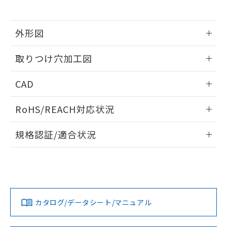
※当社の共同利用者とは、
"個人情報
51物質の非含有証明書（当社基準）
の共同利用に関して"
の「1.共同利
※本証明書は発行日時点で非含有を証明す
用者の範囲」に記載されている法人を
るもので、過去に遡って非含有を証明する
外形図
指します。
ものではありません。
情報更新：2026/05/21
また、RoHS指令のフタル酸エステル類４
取りつけ穴加工図
物質の対応では、対応完了までの期間は出
荷製品に未対応品が混在することから備考
情報更新：2026/05/21
CAD
欄に対応日を記載しておりました。
既に当社にて対応品への在庫切替を完了
ログイン/会員登録いただくと、CADデータをダウンロー
していることから、特段のことがない限
RoHS/REACH対応状況
ドすることができます。
り、2022年1月12日より割愛しておりま
す。
情報更新：2026/7/29
規格認証/適合状況
ログイン/会員登録
EU RoHS
注意事項・凡例
A30NW-2ML-TAA-G100-AEについての規格認証/適合状況に
ついては、「カスタマーサポートセンタ お客様相談室」また
は貴社担当オムロン営業員または販売店にお問い合わせくだ
対応状況
対応予定月
※1
※2
さい。
ダウンロードデータをご利用いただく前に、以下を必ずお読
みください。
カタログ/データシート/マニュアル
対応済み
ソフトウェアの使用条件
お問い合わせ