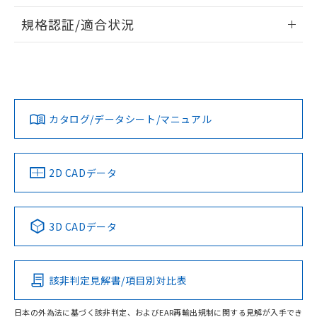
物質の対応では、対応完了までの期間は出
情報更新：2026/7/29
荷製品に未対応品が混在することから備考
規格認証/適合状況
欄に対応日を記載しておりました。
ログイン/会員登録
EU RoHS
注意事項・凡例
A30NS-3MR-NRA-P222-NNについての規格認証/適合状況に
既に当社にて対応品への在庫切替を完了
ついては、「カスタマーサポートセンタ お客様相談室」また
していることから、特段のことがない限
は貴社担当オムロン営業員または販売店にお問い合わせくだ
り、2022年1月12日より割愛しておりま
対応状況
対応予定月
※1
※2
さい。
す。
ダウンロードデータをご利用いただく前に、以下を必ずお読
みください。
カタログ/データシート/マニュアル
対応済み
ソフトウェアの使用条件
お問い合わせ
中国 RoHS
注意事項・凡例
2D CADデータ
中国 RoHS表
※1 ※2
3D CADデータ
Pb
Hg
Cd
Cr(VI)
該非判定見解書/項目別対比表
O
O
O
O
日本の外為法に基づく該非判定、およびEAR再輸出規制に関する見解が入手でき