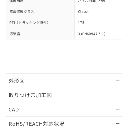
保護構造
パネル前面: IP66
オムロン制御機器販売店や当社販売拠
フタル酸エステル類の４物質については閾値を超える意
武器並びにこれらの製造装置等に一切
いては、お客様のお取引先、ま
図的な使用がないことを確認しています。
点は「
販売ネットワーク
」をご確認
※2 環境保護使用期限
使用いたしません。
感電保護クラス
Class II
たはお客様担当のオムロン制御
ください。
当社は、貴社製品を第三者に販売する
機器販売店・当社販売員にご確
在庫状況および標準価格結果を当社の
※2 対応予定月
「ｅ」：有害物質（10物質）のすべてが基
PTI（トラッキング特性）
175
場合は、上記1、2および3の内容を当
認ください)
事前の承諾なく第三者に漏洩または開
準値以下であることを示します。
該第三者に通知します。また当社は、
示しないようお願いします。
汚染度
3 (EN60947-5-1)
部品在庫の切り替え状況などにより、予定
「10」：通常の使用状況下において有害物
販売先および販売に係わる関係者が違
マイパーツ機能（部品リスト作成サー
空
受注生産機種、また在庫状況の
月が前後することがあります。
質が外部に漏えいし、環境に深刻な影響を
法に輸出するおそれがある場合は、取
ビス）をご利用いただくには、I-Web
白
情報を公開していない機種
及ぼさない年数を意味します。
り引きをいたしません。
メンバーズにご登録されている必要が
「－」：未確認です。当社販売部門へお問
あります。
い合わせください。
お客様が当ウェブサイト上で当社にご
※3 非含有証明書ダウンロード
登録された部品リストについて、当社
および当社の共同利用者が、当社の製
下記の非含有証明書をダウンロードするこ
品・サービスに関するお客様との取
外形図
とができます。
合意する
キャンセル
引・商談に必要な範囲で利用すること
をご了承ください。
情報更新：2026/05/21
取りつけ穴加工図
EU RoHS指令（10物質）の非含有証明書
※当社の共同利用者とは、
"個人情報
51物質の非含有証明書（当社基準）
の共同利用に関して"
の「1.共同利
情報更新：2026/05/21
※本証明書は発行日時点で非含有を証明す
CAD
用者の範囲」に記載されている法人を
るもので、過去に遡って非含有を証明する
指します。
ものではありません。
ログイン/会員登録いただくと、CADデータをダウンロー
RoHS/REACH対応状況
また、RoHS指令のフタル酸エステル類４
ドすることができます。