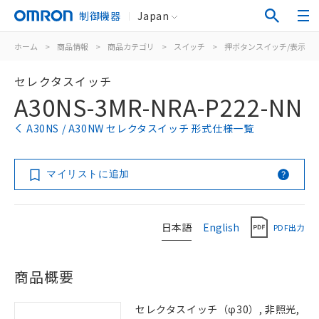
制御機器
Japan
ホーム
>
商品情報
>
商品カテゴリ
>
スイッチ
>
押ボタンスイッチ/表示灯
セレクタスイッチ
A30NS-3MR-NRA-P222-NN
A30NS / A30NW セレクタスイッチ 形式仕様一覧
マイリストに追加
日本語
English
PDF出力
商品概要
セレクタスイッチ（φ30）, 非照光,