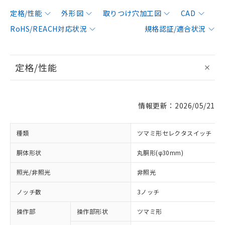
定格/性能
外形図
取りつけ穴加工図
CAD
RoHS/REACH対応状況
規格認証/適合状況
定格/性能
情報更新：2026/05/21
種類
ツマミ形セレクタスイッチ
胴体形状
丸胴形(φ30mm)
照光/非照光
非照光
ノッチ数
3ノッチ
操作部
操作部形状
ツマミ形