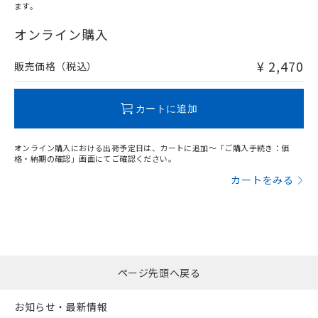
ます。
"対応済み"や非含有の記載がされた商品であっても、流通
在庫等で未対応品が混在する可能性があります。
オンライン購入
非含有品が必要な際は、弊社営業部門もしくは販売店へお
問い合わせください。
¥ 2,470
販売価格（税込）
この製品のRoHS/REACH対応状況ページへ
カートに追加
オンライン購入における出荷予定日は、カートに追加～「ご購入手続き：価
格・納期の確認」画面にてご確認ください。
カートをみる
ページ先頭へ戻る
お知らせ・最新情報