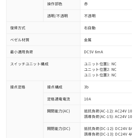
操作部色
赤
透明/不透明
不透明
復帰方式
右自動
ベゼル材質
金属
最小適用負荷
DC5V 6mA
スイッチユニット構成
ユニット位置1: NC
ユニット位置2: NC
ユニット位置3: NC
接点定格
接点構成
3b
※1 対応状況
定格通電電流
10A
対応済み：EU RoHS指令（10物質）の
開閉能力(AC)
抵抗負荷(AC-12): AC24V 10A/A
非含有に対応した製品が提供可能な商品で
誘導負荷(AC-15): AC24V 10A/AC
す。
対応予定：EU RoHS指令（10物質）の非含
開閉能力(DC)
抵抗負荷(DC-12): DC24V 8A/DC
ご利用条件
有に対応した製品に切り替える予定のある
誘導負荷(DC-13): DC24V 4A/DC
商品です。