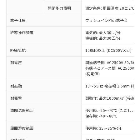
対応予定なし：EU RoHS指令（10物質）の
開閉能力説明
測定条件: 周囲温度 20±2℃、
以下の条件をお読みいただき、同意のうえ
非含有に非対応の商品で、対応品を出す予
ご利用ください。
定はありません。
端子仕様
プッシュインPlus端子台
調査・確認中：EU RoHS指令（10物質）の
本サービスは、当社制御機器事業取扱
※1 中国RoHS○×表
非含有の対応状況を調査中または確認中の
許容操作頻度
電気的: 最大30回/分
商品の当社在庫状況および標準価格
機械的: 最大30回/分
商品です。
(税抜)を提供させていただくもので
「○」：最大均質材料含有率が中国RoHSの
非該当品：ライセンス料など無形物で、有
す。
絶縁抵抗
100MΩ以上 (DC500Vメガ)
基準値以下であることを示します。
害物質有無と関係のない商品です。
当社制御機器事業取扱商品の中には、
「×」：最大均質材料含有率が中国RoHSの
仕入先様の事情により、非含有部品として
本サービスの対象外となる商品もある
耐電圧
同極端子間: AC2500V 50/60Hz
基準値を超えていることを示します。
いたものが、含有品と判明した場合などや
当社は、これら貴社製品のうち、外国
各端子とアース間: AC2500V 50/
ことをご了承ください。
「－」：未確認です。当社販売部門へお問
むを得ず変更することがあります。
為替および外国貿易法に定める商品
(初期値)
在庫状況および標準価格照会結果は、
い合わせください。
（以下｢規制貨物等」という）を輸出
記載している更新日時点での社内デー
*EU RoHS指令（10物質）：
耐振動
10～55Hz 複振幅 1.5mm (接
または国外への提供する場合は、日本
記
タに基づき作成されるものであり、閲
説明
鉛(Pb) 1000ppm以下、 水銀(Hg) 1000ppm以下、 カド
*中国RoHS10物質の基準値 (GB/T26572)：
国政府の輸出許可(または役務取引許
号
覧された時点での実際の在庫および標
ミウム(Cd) 100ppm以下、
Pb(鉛) :1000ppm、 Hg(水銀) : 1000ppm、 Cd(カドミウ
2
耐衝撃
誤動作: 最大1000m/s
(接点開
可)を取得するなどの必要な手続きを
六価クロム(Cr(Ⅵ)) 1000ppm以下、ポリ臭化ビフェニル
ム) : 100ppm、
準価格とは異なる場合があることをご
類(PBB) 1000ppm以下、ポリ臭化ジフェニルエーテル類
Cr(Ⅵ)(六価クロム) : 1000ppm、 PBBs(ポリ臭化ビフェ
とります。
了承ください。
(PBDE) 1000ppm以下、フタル酸ビス(2-エチルヘキシ
○
一定数以上の在庫あり
ニル類) : 1000ppm、 PBDEs(ポリ臭化ジフェニルエーテ
周囲温度範囲
使用時: -25～70℃ (ただし
当社は規制貨物を破棄する場合は、完
ル) (DEHP)(別名：DOP) 1000ppm以下、フタル酸ブチ
正式な納期状況および標準価格はお客
ル類) : 1000ppm、
保存時: -40～80℃
ルベンジル（BBP） 1000ppm以下、フタル酸ジブチル
全に破砕するなど、違法に輸出されな
DBP(フタル酸ジブチル) : 1000ppm、 DIBP(フタル酸ジ
様のお取引先、またはお客様担当のオ
（DBP） 1000ppm以下、フタル酸ジイソブチル
イソブチル) : 1000ppm、 BBP(フタル酸ブチルベンジ
△
一定数には満たないが在庫あり
いよう必要な手段を講じます。
ムロン制御機器販売店・当社販売員に
(DIBP) 1000ppm以下
周囲湿度範囲
使用時: 35～85%RH
ル) : 1000ppm、
当社は貴社製品を、核兵器、ミサイ
但し、RoHS指令で産業用監視および制御機器に対する
DEHP(フタル酸ビス(2-エチルヘキシル)) : 1000ppm
ご相談ください。
適用除外項目は除く。
ル、化学兵器、生物兵器またはその他
－
在庫なし(最新の在庫状況につ