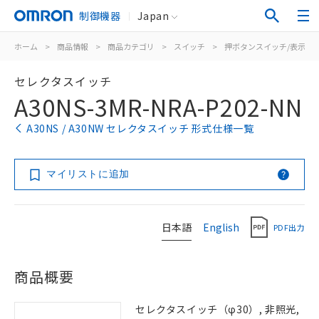
制御機器
Japan
ホーム
>
商品情報
>
商品カテゴリ
>
スイッチ
>
押ボタンスイッチ/表示灯
セレクタスイッチ
A30NS-3MR-NRA-P202-NN
A30NS / A30NW セレクタスイッチ 形式仕様一覧
マイリストに追加
日本語
English
PDF出力
商品概要
セレクタスイッチ（φ30）, 非照光,