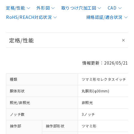
定格/性能
外形図
取りつけ穴加工図
CAD
RoHS/REACH対応状況
規格認証/適合状況
定格/性能
情報更新：2026/05/21
種類
ツマミ形セレクタスイッチ
胴体形状
丸胴形(φ30mm)
照光/非照光
非照光
ノッチ数
3ノッチ
操作部
操作部形状
ツマミ形