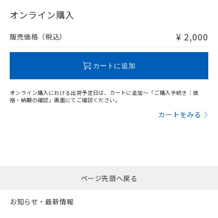
"対応済み"や非含有の記載がされた商品であっても、流通
在庫等で未対応品が混在する可能性があります。
オンライン購入
非含有品が必要な際は、弊社営業部門もしくは販売店へお
問い合わせください。
¥ 2,000
販売価格（税込）
この製品のRoHS/REACH対応状況ページへ
カートに追加
オンライン購入における出荷予定日は、カートに追加～「ご購入手続き：価
格・納期の確認」画面にてご確認ください。
カートをみる
ページ先頭へ戻る
お知らせ・最新情報