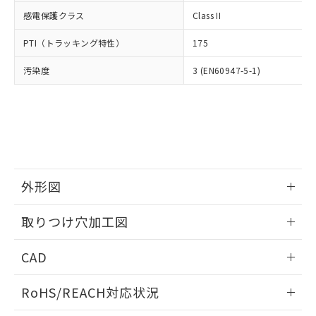
武器並びにこれらの製造装置等に一切
いては、お客様のお取引先、ま
図的な使用がないことを確認しています。
点は「
販売ネットワーク
」をご確認
感電保護クラス
Class II
※2 環境保護使用期限
使用いたしません。
たはお客様担当のオムロン制御
ください。
当社は、貴社製品を第三者に販売する
機器販売店・当社販売員にご確
在庫状況および標準価格結果を当社の
PTI（トラッキング特性）
175
※2 対応予定月
「ｅ」：有害物質（10物質）のすべてが基
場合は、上記1、2および3の内容を当
認ください)
事前の承諾なく第三者に漏洩または開
準値以下であることを示します。
該第三者に通知します。また当社は、
示しないようお願いします。
汚染度
3 (EN60947-5-1)
部品在庫の切り替え状況などにより、予定
「10」：通常の使用状況下において有害物
販売先および販売に係わる関係者が違
マイパーツ機能（部品リスト作成サー
空
受注生産機種、また在庫状況の
月が前後することがあります。
質が外部に漏えいし、環境に深刻な影響を
法に輸出するおそれがある場合は、取
ビス）をご利用いただくには、I-Web
白
情報を公開していない機種
及ぼさない年数を意味します。
り引きをいたしません。
メンバーズにご登録されている必要が
「－」：未確認です。当社販売部門へお問
あります。
い合わせください。
お客様が当ウェブサイト上で当社にご
※3 非含有証明書ダウンロード
登録された部品リストについて、当社
および当社の共同利用者が、当社の製
下記の非含有証明書をダウンロードするこ
外形図
品・サービスに関するお客様との取
とができます。
合意する
キャンセル
引・商談に必要な範囲で利用すること
情報更新：2026/05/21
をご了承ください。
取りつけ穴加工図
EU RoHS指令（10物質）の非含有証明書
※当社の共同利用者とは、
"個人情報
51物質の非含有証明書（当社基準）
情報更新：2026/05/21
の共同利用に関して"
の「1.共同利
CAD
※本証明書は発行日時点で非含有を証明す
用者の範囲」に記載されている法人を
るもので、過去に遡って非含有を証明する
指します。
ログイン/会員登録いただくと、CADデータをダウンロー
ものではありません。
RoHS/REACH対応状況
ドすることができます。
また、RoHS指令のフタル酸エステル類４
物質の対応では、対応完了までの期間は出