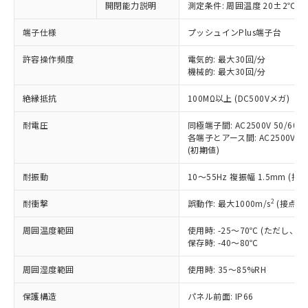
開閉能力説明
測定条件: 周囲温度 20±2℃、
対応予定なし：EU RoHS指令（10物質）の
以下の条件をお読みいただき、同意のうえ
非含有に非対応の商品で、対応品を出す予
ご利用ください。
端子仕様
プッシュインPlus端子台
定はありません。
調査・確認中：EU RoHS指令（10物質）の
本サービスは、当社制御機器事業取扱
許容操作頻度
電気的: 最大30回/分
※1 中国RoHS○×表
非含有の対応状況を調査中または確認中の
機械的: 最大30回/分
商品の当社在庫状況および標準価格
商品です。
(税抜)を提供させていただくもので
「○」：最大均質材料含有率が中国RoHSの
非該当品：ライセンス料など無形物で、有
絶縁抵抗
100MΩ以上 (DC500Vメガ)
す。
基準値以下であることを示します。
害物質有無と関係のない商品です。
当社制御機器事業取扱商品の中には、
「×」：最大均質材料含有率が中国RoHSの
仕入先様の事情により、非含有部品として
耐電圧
同極端子間: AC2500V 50/60Hz
本サービスの対象外となる商品もある
基準値を超えていることを示します。
いたものが、含有品と判明した場合などや
各端子とアース間: AC2500V 50/
当社は、これら貴社製品のうち、外国
ことをご了承ください。
「－」：未確認です。当社販売部門へお問
(初期値)
むを得ず変更することがあります。
為替および外国貿易法に定める商品
在庫状況および標準価格照会結果は、
い合わせください。
（以下｢規制貨物等」という）を輸出
記載している更新日時点での社内デー
耐振動
10～55Hz 複振幅 1.5mm (接
*EU RoHS指令（10物質）：
または国外への提供する場合は、日本
記
タに基づき作成されるものであり、閲
説明
鉛(Pb) 1000ppm以下、 水銀(Hg) 1000ppm以下、 カド
*中国RoHS10物質の基準値 (GB/T26572)：
国政府の輸出許可(または役務取引許
号
覧された時点での実際の在庫および標
ミウム(Cd) 100ppm以下、
2
耐衝撃
誤動作: 最大1000m/s
(接点開
Pb(鉛) :1000ppm、 Hg(水銀) : 1000ppm、 Cd(カドミウ
可)を取得するなどの必要な手続きを
六価クロム(Cr(Ⅵ)) 1000ppm以下、ポリ臭化ビフェニル
ム) : 100ppm、
準価格とは異なる場合があることをご
類(PBB) 1000ppm以下、ポリ臭化ジフェニルエーテル類
Cr(Ⅵ)(六価クロム) : 1000ppm、 PBBs(ポリ臭化ビフェ
とります。
周囲温度範囲
使用時: -25～70℃ (ただし
了承ください。
(PBDE) 1000ppm以下、フタル酸ビス(2-エチルヘキシ
○
一定数以上の在庫あり
ニル類) : 1000ppm、 PBDEs(ポリ臭化ジフェニルエーテ
当社は規制貨物を破棄する場合は、完
保存時: -40～80℃
ル) (DEHP)(別名：DOP) 1000ppm以下、フタル酸ブチ
正式な納期状況および標準価格はお客
ル類) : 1000ppm、
ルベンジル（BBP） 1000ppm以下、フタル酸ジブチル
全に破砕するなど、違法に輸出されな
DBP(フタル酸ジブチル) : 1000ppm、 DIBP(フタル酸ジ
様のお取引先、またはお客様担当のオ
（DBP） 1000ppm以下、フタル酸ジイソブチル
イソブチル) : 1000ppm、 BBP(フタル酸ブチルベンジ
△
一定数には満たないが在庫あり
周囲湿度範囲
使用時: 35～85%RH
いよう必要な手段を講じます。
ムロン制御機器販売店・当社販売員に
(DIBP) 1000ppm以下
ル) : 1000ppm、
当社は貴社製品を、核兵器、ミサイ
但し、RoHS指令で産業用監視および制御機器に対する
DEHP(フタル酸ビス(2-エチルヘキシル)) : 1000ppm
ご相談ください。
適用除外項目は除く。
保護構造
パネル前面: IP66
ル、化学兵器、生物兵器またはその他
－
在庫なし(最新の在庫状況につ
オムロン制御機器販売店や当社販売拠
フタル酸エステル類の４物質については閾値を超える意