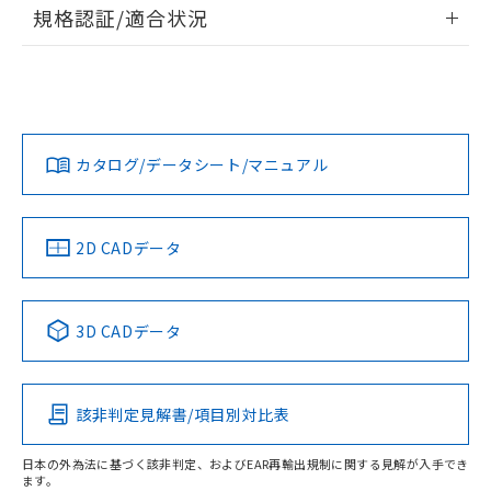
情報更新：2026/7/29
規格認証/適合状況
荷製品に未対応品が混在することから備考
欄に対応日を記載しておりました。
ログイン/会員登録
EU RoHS
注意事項・凡例
A30NS-3MR-NRA-P202-NNについての規格認証/適合状況に
既に当社にて対応品への在庫切替を完了
ついては、「カスタマーサポートセンタ お客様相談室」また
していることから、特段のことがない限
は貴社担当オムロン営業員または販売店にお問い合わせくだ
り、2022年1月12日より割愛しておりま
対応状況
対応予定月
※1
※2
さい。
ダウンロードデータをご利用いただく前に、以下を必ずお読
す。
みください。
カタログ/データシート/マニュアル
対応済み
ソフトウェアの使用条件
お問い合わせ
中国 RoHS
注意事項・凡例
2D CADデータ
中国 RoHS表
※1 ※2
3D CADデータ
Pb
Hg
Cd
Cr(VI)
該非判定見解書/項目別対比表
O
O
O
O
日本の外為法に基づく該非判定、およびEAR再輸出規制に関する見解が入手でき
ます。