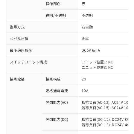
操作部色
赤
透明/不透明
不透明
復帰方式
右自動
ベゼル材質
金属
最小適用負荷
DC5V 6mA
スイッチユニット構成
ユニット位置1: NC
ユニット位置3: NC
接点定格
接点構成
2b
※1 対応状況
定格通電電流
10A
対応済み：EU RoHS指令（10物質）の
開閉能力(AC)
抵抗負荷(AC-12): AC24V 10A/A
非含有に対応した製品が提供可能な商品で
誘導負荷(AC-15): AC24V 10A/AC
す。
対応予定：EU RoHS指令（10物質）の非含
開閉能力(DC)
抵抗負荷(DC-12): DC24V 8A/DC
ご利用条件
有に対応した製品に切り替える予定のある
誘導負荷(DC-13): DC24V 4A/DC
商品です。