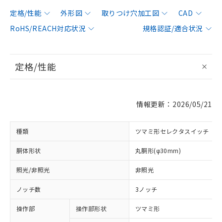
定格/性能
外形図
取りつけ穴加工図
CAD
RoHS/REACH対応状況
規格認証/適合状況
定格/性能
情報更新：2026/05/21
種類
ツマミ形セレクタスイッチ
胴体形状
丸胴形(φ30mm)
照光/非照光
非照光
ノッチ数
3ノッチ
操作部
操作部形状
ツマミ形