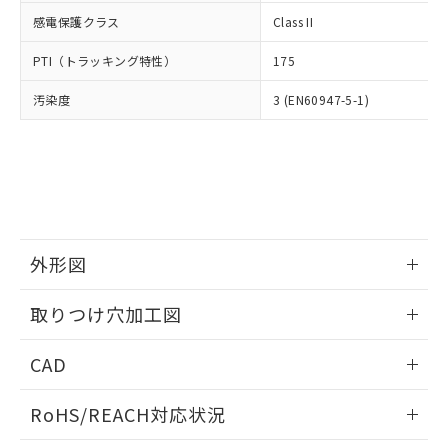
武器並びにこれらの製造装置等に一切
いては、お客様のお取引先、ま
図的な使用がないことを確認しています。
点は「
販売ネットワーク
」をご確認
感電保護クラス
Class II
※2 環境保護使用期限
使用いたしません。
たはお客様担当のオムロン制御
ください。
当社は、貴社製品を第三者に販売する
機器販売店・当社販売員にご確
在庫状況および標準価格結果を当社の
PTI（トラッキング特性）
175
※2 対応予定月
「ｅ」：有害物質（10物質）のすべてが基
場合は、上記1、2および3の内容を当
認ください)
事前の承諾なく第三者に漏洩または開
準値以下であることを示します。
該第三者に通知します。また当社は、
示しないようお願いします。
汚染度
3 (EN60947-5-1)
部品在庫の切り替え状況などにより、予定
「10」：通常の使用状況下において有害物
販売先および販売に係わる関係者が違
マイパーツ機能（部品リスト作成サー
空
受注生産機種、また在庫状況の
月が前後することがあります。
質が外部に漏えいし、環境に深刻な影響を
法に輸出するおそれがある場合は、取
ビス）をご利用いただくには、I-Web
白
情報を公開していない機種
及ぼさない年数を意味します。
り引きをいたしません。
メンバーズにご登録されている必要が
「－」：未確認です。当社販売部門へお問
あります。
い合わせください。
お客様が当ウェブサイト上で当社にご
※3 非含有証明書ダウンロード
登録された部品リストについて、当社
および当社の共同利用者が、当社の製
下記の非含有証明書をダウンロードするこ
外形図
品・サービスに関するお客様との取
とができます。
合意する
キャンセル
引・商談に必要な範囲で利用すること
情報更新：2026/05/21
をご了承ください。
取りつけ穴加工図
EU RoHS指令（10物質）の非含有証明書
※当社の共同利用者とは、
"個人情報
51物質の非含有証明書（当社基準）
情報更新：2026/05/21
の共同利用に関して"
の「1.共同利
CAD
※本証明書は発行日時点で非含有を証明す
用者の範囲」に記載されている法人を
るもので、過去に遡って非含有を証明する
指します。
ログイン/会員登録いただくと、CADデータをダウンロー
ものではありません。
RoHS/REACH対応状況
ドすることができます。
また、RoHS指令のフタル酸エステル類４
物質の対応では、対応完了までの期間は出