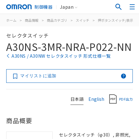
制御機器
Japan
ホーム
>
商品情報
>
商品カテゴリ
>
スイッチ
>
押ボタンスイッチ/表示灯
セレクタスイッチ
A30NS-3MR-NRA-P022-NN
A30NS / A30NW セレクタスイッチ 形式仕様一覧
マイリストに追加
日本語
English
PDF出力
商品概要
セレクタスイッチ（φ30）, 非照光,