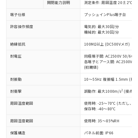
開閉能力説明
測定条件: 周囲温度 20±2℃、
対応予定なし：EU RoHS指令（10物質）の
以下の条件をお読みいただき、同意のうえ
非含有に非対応の商品で、対応品を出す予
ご利用ください。
端子仕様
プッシュインPlus端子台
定はありません。
調査・確認中：EU RoHS指令（10物質）の
本サービスは、当社制御機器事業取扱
許容操作頻度
電気的: 最大30回/分
※1 中国RoHS○×表
非含有の対応状況を調査中または確認中の
機械的: 最大30回/分
商品の当社在庫状況および標準価格
商品です。
(税抜)を提供させていただくもので
「○」：最大均質材料含有率が中国RoHSの
非該当品：ライセンス料など無形物で、有
絶縁抵抗
100MΩ以上 (DC500Vメガ)
す。
基準値以下であることを示します。
害物質有無と関係のない商品です。
当社制御機器事業取扱商品の中には、
「×」：最大均質材料含有率が中国RoHSの
仕入先様の事情により、非含有部品として
耐電圧
同極端子間: AC2500V 50/60Hz
本サービスの対象外となる商品もある
基準値を超えていることを示します。
いたものが、含有品と判明した場合などや
各端子とアース間: AC2500V 50/
当社は、これら貴社製品のうち、外国
ことをご了承ください。
「－」：未確認です。当社販売部門へお問
(初期値)
むを得ず変更することがあります。
為替および外国貿易法に定める商品
在庫状況および標準価格照会結果は、
い合わせください。
（以下｢規制貨物等」という）を輸出
記載している更新日時点での社内デー
耐振動
10～55Hz 複振幅 1.5mm (接
*EU RoHS指令（10物質）：
または国外への提供する場合は、日本
記
タに基づき作成されるものであり、閲
説明
鉛(Pb) 1000ppm以下、 水銀(Hg) 1000ppm以下、 カド
*中国RoHS10物質の基準値 (GB/T26572)：
国政府の輸出許可(または役務取引許
号
覧された時点での実際の在庫および標
ミウム(Cd) 100ppm以下、
2
耐衝撃
誤動作: 最大1000m/s
(接点開
Pb(鉛) :1000ppm、 Hg(水銀) : 1000ppm、 Cd(カドミウ
可)を取得するなどの必要な手続きを
六価クロム(Cr(Ⅵ)) 1000ppm以下、ポリ臭化ビフェニル
ム) : 100ppm、
準価格とは異なる場合があることをご
類(PBB) 1000ppm以下、ポリ臭化ジフェニルエーテル類
Cr(Ⅵ)(六価クロム) : 1000ppm、 PBBs(ポリ臭化ビフェ
とります。
周囲温度範囲
使用時: -25～70℃ (ただし
了承ください。
(PBDE) 1000ppm以下、フタル酸ビス(2-エチルヘキシ
○
一定数以上の在庫あり
ニル類) : 1000ppm、 PBDEs(ポリ臭化ジフェニルエーテ
当社は規制貨物を破棄する場合は、完
保存時: -40～80℃
ル) (DEHP)(別名：DOP) 1000ppm以下、フタル酸ブチ
正式な納期状況および標準価格はお客
ル類) : 1000ppm、
ルベンジル（BBP） 1000ppm以下、フタル酸ジブチル
全に破砕するなど、違法に輸出されな
DBP(フタル酸ジブチル) : 1000ppm、 DIBP(フタル酸ジ
様のお取引先、またはお客様担当のオ
（DBP） 1000ppm以下、フタル酸ジイソブチル
イソブチル) : 1000ppm、 BBP(フタル酸ブチルベンジ
△
一定数には満たないが在庫あり
周囲湿度範囲
使用時: 35～85%RH
いよう必要な手段を講じます。
ムロン制御機器販売店・当社販売員に
(DIBP) 1000ppm以下
ル) : 1000ppm、
当社は貴社製品を、核兵器、ミサイ
但し、RoHS指令で産業用監視および制御機器に対する
DEHP(フタル酸ビス(2-エチルヘキシル)) : 1000ppm
ご相談ください。
適用除外項目は除く。
保護構造
パネル前面: IP66
ル、化学兵器、生物兵器またはその他
－
在庫なし(最新の在庫状況につ
オムロン制御機器販売店や当社販売拠
フタル酸エステル類の４物質については閾値を超える意