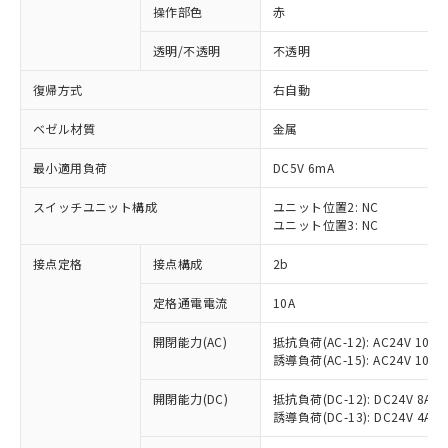
操作部色
赤
透明/不透明
不透明
復帰方式
右自動
ベゼル材質
金属
最小適用負荷
DC5V 6mA
スイッチユニット構成
ユニット位置2: NC
ユニット位置3: NC
接点定格
接点構成
2b
※1 対応状況
定格通電電流
10A
対応済み：EU RoHS指令（10物質）の
開閉能力(AC)
抵抗負荷(AC-12): AC24V 10A/A
非含有に対応した製品が提供可能な商品で
誘導負荷(AC-15): AC24V 10A/AC
す。
対応予定：EU RoHS指令（10物質）の非含
開閉能力(DC)
抵抗負荷(DC-12): DC24V 8A/DC
ご利用条件
有に対応した製品に切り替える予定のある
誘導負荷(DC-13): DC24V 4A/DC
商品です。