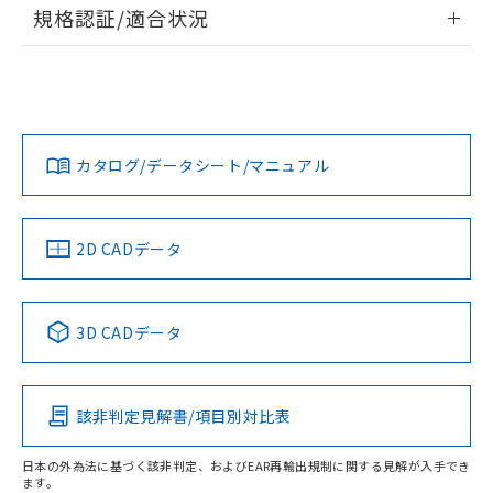
情報更新：2026/7/29
規格認証/適合状況
荷製品に未対応品が混在することから備考
欄に対応日を記載しておりました。
ログイン/会員登録
EU RoHS
注意事項・凡例
A30NS-3MR-NRA-P022-NNについての規格認証/適合状況に
既に当社にて対応品への在庫切替を完了
ついては、「カスタマーサポートセンタ お客様相談室」また
していることから、特段のことがない限
は貴社担当オムロン営業員または販売店にお問い合わせくだ
り、2022年1月12日より割愛しておりま
対応状況
対応予定月
※1
※2
さい。
ダウンロードデータをご利用いただく前に、以下を必ずお読
す。
みください。
カタログ/データシート/マニュアル
対応済み
ソフトウェアの使用条件
お問い合わせ
中国 RoHS
注意事項・凡例
2D CADデータ
中国 RoHS表
※1 ※2
3D CADデータ
Pb
Hg
Cd
Cr(VI)
該非判定見解書/項目別対比表
O
O
O
O
日本の外為法に基づく該非判定、およびEAR再輸出規制に関する見解が入手でき
ます。