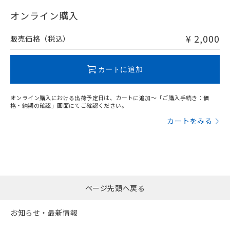
"対応済み"や非含有の記載がされた商品であっても、流通
在庫等で未対応品が混在する可能性があります。
オンライン購入
非含有品が必要な際は、弊社営業部門もしくは販売店へお
問い合わせください。
¥ 2,000
販売価格（税込）
この製品のRoHS/REACH対応状況ページへ
カートに追加
オンライン購入における出荷予定日は、カートに追加～「ご購入手続き：価
格・納期の確認」画面にてご確認ください。
カートをみる
ページ先頭へ戻る
お知らせ・最新情報