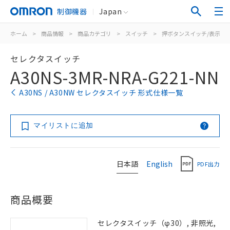
制御機器
Japan
ホーム
>
商品情報
>
商品カテゴリ
>
スイッチ
>
押ボタンスイッチ/表示灯
セレクタスイッチ
A30NS-3MR-NRA-G221-NN
A30NS / A30NW セレクタスイッチ 形式仕様一覧
マイリストに追加
日本語
English
PDF出力
商品概要
セレクタスイッチ（φ30）, 非照光,