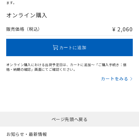
ます。
"対応済み"や非含有の記載がされた商品であっても、流通
在庫等で未対応品が混在する可能性があります。
オンライン購入
非含有品が必要な際は、弊社営業部門もしくは販売店へお
問い合わせください。
¥ 2,060
販売価格（税込）
この製品のRoHS/REACH対応状況ページへ
カートに追加
オンライン購入における出荷予定日は、カートに追加～「ご購入手続き：価
格・納期の確認」画面にてご確認ください。
カートをみる
ページ先頭へ戻る
お知らせ・最新情報