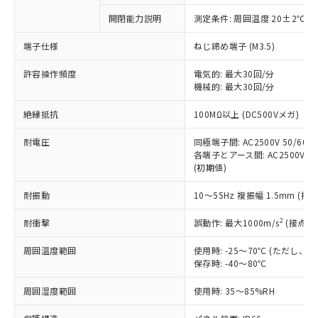
対応予定なし：EU RoHS指令（10物質）の
開閉能力説明
測定条件: 周囲温度 20±2℃、
以下の条件をお読みいただき、同意のうえ
非含有に非対応の商品で、対応品を出す予
ご利用ください。
定はありません。
端子仕様
ねじ締め端子 (M3.5)
調査・確認中：EU RoHS指令（10物質）の
本サービスは、当社制御機器事業取扱
※1 中国RoHS○×表
非含有の対応状況を調査中または確認中の
許容操作頻度
電気的: 最大30回/分
商品の当社在庫状況および標準価格
機械的: 最大30回/分
商品です。
(税抜)を提供させていただくもので
「○」：最大均質材料含有率が中国RoHSの
非該当品：ライセンス料など無形物で、有
す。
絶縁抵抗
100MΩ以上 (DC500Vメガ)
基準値以下であることを示します。
害物質有無と関係のない商品です。
当社制御機器事業取扱商品の中には、
「×」：最大均質材料含有率が中国RoHSの
仕入先様の事情により、非含有部品として
本サービスの対象外となる商品もある
耐電圧
同極端子間: AC2500V 50/60Hz
基準値を超えていることを示します。
いたものが、含有品と判明した場合などや
当社は、これら貴社製品のうち、外国
各端子とアース間: AC2500V 50/
ことをご了承ください。
「－」：未確認です。当社販売部門へお問
むを得ず変更することがあります。
為替および外国貿易法に定める商品
(初期値)
在庫状況および標準価格照会結果は、
い合わせください。
（以下｢規制貨物等」という）を輸出
記載している更新日時点での社内デー
*EU RoHS指令（10物質）：
耐振動
10～55Hz 複振幅 1.5mm (接
または国外への提供する場合は、日本
記
タに基づき作成されるものであり、閲
説明
鉛(Pb) 1000ppm以下、 水銀(Hg) 1000ppm以下、 カド
*中国RoHS10物質の基準値 (GB/T26572)：
国政府の輸出許可(または役務取引許
号
覧された時点での実際の在庫および標
ミウム(Cd) 100ppm以下、
Pb(鉛) :1000ppm、 Hg(水銀) : 1000ppm、 Cd(カドミウ
2
耐衝撃
誤動作: 最大1000m/s
(接点開
可)を取得するなどの必要な手続きを
六価クロム(Cr(Ⅵ)) 1000ppm以下、ポリ臭化ビフェニル
ム) : 100ppm、
準価格とは異なる場合があることをご
類(PBB) 1000ppm以下、ポリ臭化ジフェニルエーテル類
Cr(Ⅵ)(六価クロム) : 1000ppm、 PBBs(ポリ臭化ビフェ
とります。
了承ください。
(PBDE) 1000ppm以下、フタル酸ビス(2-エチルヘキシ
○
一定数以上の在庫あり
ニル類) : 1000ppm、 PBDEs(ポリ臭化ジフェニルエーテ
周囲温度範囲
使用時: -25～70℃ (ただし
当社は規制貨物を破棄する場合は、完
ル) (DEHP)(別名：DOP) 1000ppm以下、フタル酸ブチ
正式な納期状況および標準価格はお客
ル類) : 1000ppm、
保存時: -40～80℃
ルベンジル（BBP） 1000ppm以下、フタル酸ジブチル
全に破砕するなど、違法に輸出されな
DBP(フタル酸ジブチル) : 1000ppm、 DIBP(フタル酸ジ
様のお取引先、またはお客様担当のオ
（DBP） 1000ppm以下、フタル酸ジイソブチル
イソブチル) : 1000ppm、 BBP(フタル酸ブチルベンジ
△
一定数には満たないが在庫あり
いよう必要な手段を講じます。
ムロン制御機器販売店・当社販売員に
(DIBP) 1000ppm以下
周囲湿度範囲
使用時: 35～85%RH
ル) : 1000ppm、
当社は貴社製品を、核兵器、ミサイ
但し、RoHS指令で産業用監視および制御機器に対する
DEHP(フタル酸ビス(2-エチルヘキシル)) : 1000ppm
ご相談ください。
適用除外項目は除く。
ル、化学兵器、生物兵器またはその他
－
在庫なし(最新の在庫状況につ