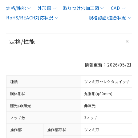
定格/性能
外形図
取りつけ穴加工図
CAD
RoHS/REACH対応状況
規格認証/適合状況
定格/性能
情報更新：2026/05/21
種類
ツマミ形セレクタスイッチ
胴体形状
丸胴形(φ30mm)
照光/非照光
非照光
ノッチ数
3ノッチ
操作部
操作部形状
ツマミ形