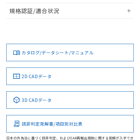
物質の対応では、対応完了までの期間は出
情報更新：2026/7/29
荷製品に未対応品が混在することから備考
規格認証/適合状況
欄に対応日を記載しておりました。
ログイン/会員登録
EU RoHS
注意事項・凡例
A30NS-3MR-NRA-G221-NNについての規格認証/適合状況に
既に当社にて対応品への在庫切替を完了
ついては、「カスタマーサポートセンタ お客様相談室」また
していることから、特段のことがない限
は貴社担当オムロン営業員または販売店にお問い合わせくだ
り、2022年1月12日より割愛しておりま
対応状況
対応予定月
※1
※2
さい。
す。
ダウンロードデータをご利用いただく前に、以下を必ずお読
みください。
カタログ/データシート/マニュアル
対応済み
ソフトウェアの使用条件
お問い合わせ
中国 RoHS
注意事項・凡例
2D CADデータ
中国 RoHS表
※1 ※2
3D CADデータ
Pb
Hg
Cd
Cr(VI)
該非判定見解書/項目別対比表
O
O
O
O
日本の外為法に基づく該非判定、およびEAR再輸出規制に関する見解が入手でき