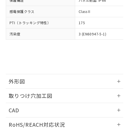
保護構造
パネル前面: IP66
オムロン制御機器販売店や当社販売拠
フタル酸エステル類の４物質については閾値を超える意
武器並びにこれらの製造装置等に一切
いては、お客様のお取引先、ま
図的な使用がないことを確認しています。
点は「
販売ネットワーク
」をご確認
※2 環境保護使用期限
使用いたしません。
感電保護クラス
Class II
たはお客様担当のオムロン制御
ください。
当社は、貴社製品を第三者に販売する
機器販売店・当社販売員にご確
在庫状況および標準価格結果を当社の
※2 対応予定月
「ｅ」：有害物質（10物質）のすべてが基
PTI（トラッキング特性）
175
場合は、上記1、2および3の内容を当
認ください)
事前の承諾なく第三者に漏洩または開
準値以下であることを示します。
該第三者に通知します。また当社は、
示しないようお願いします。
汚染度
3 (EN60947-5-1)
部品在庫の切り替え状況などにより、予定
「10」：通常の使用状況下において有害物
販売先および販売に係わる関係者が違
マイパーツ機能（部品リスト作成サー
空
受注生産機種、また在庫状況の
月が前後することがあります。
質が外部に漏えいし、環境に深刻な影響を
法に輸出するおそれがある場合は、取
ビス）をご利用いただくには、I-Web
白
情報を公開していない機種
及ぼさない年数を意味します。
り引きをいたしません。
メンバーズにご登録されている必要が
「－」：未確認です。当社販売部門へお問
あります。
い合わせください。
お客様が当ウェブサイト上で当社にご
※3 非含有証明書ダウンロード
登録された部品リストについて、当社
および当社の共同利用者が、当社の製
下記の非含有証明書をダウンロードするこ
品・サービスに関するお客様との取
外形図
とができます。
合意する
キャンセル
引・商談に必要な範囲で利用すること
をご了承ください。
情報更新：2026/05/21
取りつけ穴加工図
EU RoHS指令（10物質）の非含有証明書
※当社の共同利用者とは、
"個人情報
51物質の非含有証明書（当社基準）
の共同利用に関して"
の「1.共同利
情報更新：2026/05/21
※本証明書は発行日時点で非含有を証明す
CAD
用者の範囲」に記載されている法人を
るもので、過去に遡って非含有を証明する
指します。
ものではありません。
ログイン/会員登録いただくと、CADデータをダウンロー
RoHS/REACH対応状況
また、RoHS指令のフタル酸エステル類４
ドすることができます。