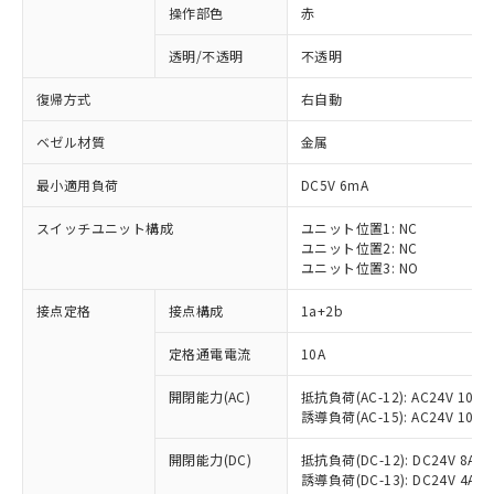
操作部色
赤
透明/不透明
不透明
復帰方式
右自動
ベゼル材質
金属
最小適用負荷
DC5V 6mA
スイッチユニット構成
ユニット位置1: NC
ユニット位置2: NC
ユニット位置3: NO
接点定格
接点構成
1a+2b
※1 対応状況
定格通電電流
10A
対応済み：EU RoHS指令（10物質）の
開閉能力(AC)
抵抗負荷(AC-12): AC24V 10A/A
非含有に対応した製品が提供可能な商品で
誘導負荷(AC-15): AC24V 10A/AC
す。
対応予定：EU RoHS指令（10物質）の非含
開閉能力(DC)
抵抗負荷(DC-12): DC24V 8A/DC
ご利用条件
有に対応した製品に切り替える予定のある
誘導負荷(DC-13): DC24V 4A/DC
商品です。