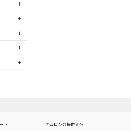
026/05/21
026/05/21
2026/7/29
担当オムロン
お問い合わせ
ート
オムロンの提供価値