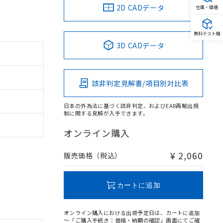
2D CADデータ
在庫・価格
無料テスト機
3D CADデータ
該非判定見解書/項目別対比表
日本の外為法に基づく該非判定、およびEAR再輸出規
制に関する見解が入手できます。
オンライン購入
¥ 2,060
販売価格（税込）
カートに追加
オンライン購入における出荷予定日は、カートに追加
～「ご購入手続き：価格・納期の確認」画面にてご確