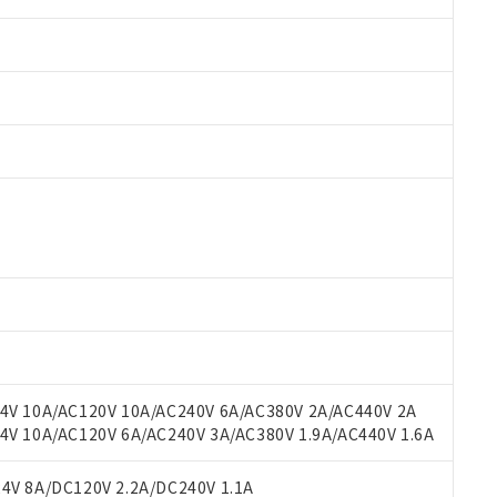
 RoHS指令（10物質）の非含有に対応した製品が提供可能な商品です
oHS指令（10物質）の非含有に対応した製品に切り替える予定のある
 RoHS指令（10物質）の非含有に非対応の商品で、対応品を出す予
 RoHS指令（10物質）の非含有の対応状況を調査中または確認中の
ンス料など無形物で、有害物質有無と関係のない商品です。
○×表
より、非含有部品としていたものが、含有品と判明した場合などやむ
みいただき、同意のうえご利用ください。
材料含有率が中国RoHSの基準値以下であることを示します。
材料含有率が中国RoHSの基準値を超えていることを示します。
、当社制御機器事業取扱商品の当社在庫状況および標準価格(税抜)
ら貴社製品のうち、外国為替および外国貿易法に定める商品（以下｢
質）：
V 10A/AC120V 10A/AC240V 6A/AC380V 2A/AC440V 2A
す。当社販売部門へお問い合わせください。
 水銀(Hg) 1000ppm以下、 カドミウム(Cd) 100ppm以下、
たは国外への提供する場合は、日本国政府の輸出許可(または役務取
 10A/AC120V 6A/AC240V 3A/AC380V 1.9A/AC440V 1.6A
000ppm以下、ポリ臭化ビフェニル類(PBB) 1000ppm以下、ポリ臭化ジフェニルエーテル類(P
事業取扱商品の中には、本サービスの対象外となる商品もあること
手続きをとります。
キシル) (DEHP)(別名：DOP) 1000ppm以下、フタル酸ブチルベンジル（BBP） 100
(GB/T26572)：
以下、フタル酸ジイソブチル (DIBP) 1000ppm以下
び標準価格照会結果は、記載している更新日時点での社内データに
物を破棄する場合は、完全に破砕するなど、違法に輸出されないよ
(水銀) : 1000ppm、 Cd(カドミウム) : 100ppm、
V 8A/DC120V 2.2A/DC240V 1.1A
業用監視および制御機器に対する適用除外項目は除く。