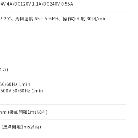
覧された時点での実際の在庫および標準価格とは異なる場合がある
1000ppm、 PBBs(ポリ臭化ビフェニル類) : 1000ppm、 PBDEs(ポリ臭化ジフェニルエーテル類
物質については閾値を超える意図的な使用がないことを確認しています。
V 4A/DC120V 1.1A/DC240V 0.55A
上の在庫あり
 1000ppm、 DIBP(フタル酸ジイソブチル) : 1000ppm、 BBP(フタル酸ブチルベンジル) :
品を、核兵器、ミサイル、化学兵器、生物兵器またはその他武器並
チルヘキシル)) : 1000ppm
況および標準価格はお客様のお取引先、またはお客様担当のオムロ
用いたしません。
0±2℃、周囲湿度 65±5%RH、操作ひん度 30回/min
ご相談ください。
は満たないが在庫あり
製品を第三者に販売する場合は、上記1、2および3の内容を当該第
機器販売店や当社販売拠点は「
販売ネットワーク
」をご確認くだ
販売先および販売に係わる関係者が違法に輸出するおそれがある場
用期限
び標準価格結果を当社の事前の承諾なく第三者に漏洩または開示し
え状況などにより、予定月が前後することがあります。
(最新の在庫状況については、お客様のお取引先、またはお客様担当
（10物質）のすべてが基準値以下であることを示します。
店・当社販売員にご確認ください)
能（部品リスト作成サービス）をご利用いただくには、I-Webメン
使用状況下において有害物質が外部に漏えいし、環境に深刻な影響を
あります。
機種、また在庫状況の情報を公開していない機種
ェブサイト上で当社にご登録された部品リストについて、当社およ
書ダウンロード
す。当社販売部門へお問い合わせください。
品・サービスに関するお客様との取引・商談に必要な範囲で利用す
合意する
キャンセル
メガ)
書をダウンロードすることができます。
利用者とは、
"個人情報の共同利用に関して"
の「1.共同利用者の
0/60Hz 1min
します。
10物質）の非含有証明書
0V 50/60Hz 1min
明書（当社基準）
日時点で非含有を証明するもので、過去に遡って非含有を証明するも
令のフタル酸エステル類４物質の対応では、対応完了までの期間は出
備考欄に対応日を記載しておりました。
5mm (接点開離1ms以内)
品への在庫切替を完了していることから、特段のことがない限り、20
す。
2
(接点開離1ms以内)