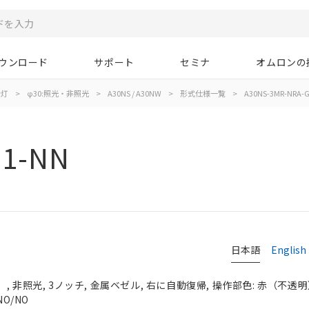
ウンロード
サポート
セミナ
オムロンの
示灯
>
φ30:照光・非照光
>
A30NS / A30NW
>
形式仕様一覧
>
A30NS-3MR-NRA-
11-NN
日本語
English
 非照光, 3ノッチ, 金属ベゼル, 右に自動復帰, 操作部色: 赤（不透明）, 
NO/NO