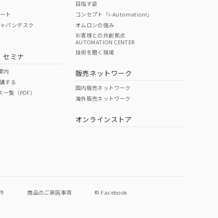
目指す姿
ポート
コンセプト「i-Automation!」
ジャパンデスク
オムロンの強み
お客様との共創拠点
AUTOMATION CENTER
DIBP
BBP
DEHP
環境保護
技術を磨く現場
・セミナ
使用期限
案内
販売ネットワーク
講する
O
O
O
e
国内販売ネットワーク
ス一覧（PDF）
海外販売ネットワーク
オンラインストア
状況ページへ
件
商品のご承諾事項
Facebook