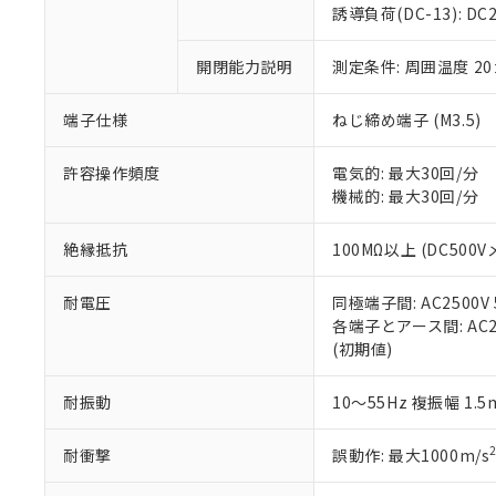
のであり、閲
ます。
Cr(Ⅵ)(六価クロム) : 
フタル酸エステル類の４
誘導負荷(DC-13): DC24
○
一定数以
DBP(フタル酸ジブチル) :
い。
当社は貴社製
DEHP(フタル酸ビス(2-エ
正式な納期状
置等に一切使
開閉能力説明
測定条件: 周囲温度 2
当社販売員に
※2 対応予定月
△
一定数に
当社は、貴社
オムロン制御
また当社は、
※2 環境保護使
在庫状況およ
部品在庫の切り替
たしません。
端子仕様
ねじ締め端子 (M3.5)
－
在庫なし
す。
「ｅ」：有害物質
機器販売
マイパーツ機
「10」：通常の
許容操作頻度
電気的: 最大30回/分
ている必要が
味します。
機械的: 最大30回/分
空
受注生産
お客様が当ウ
※3 非含有証明
「－」：未確認で
白
が、当社の製
絶縁抵抗
100MΩ以上 (DC500V
さい。
下記の非含有証明
※当社の共同
耐電圧
同極端子間: AC2500V 5
いる法人を指
EU RoHS指令（
各端子とアース間: AC250
51物質の非含有証
(初期値)
※本証明書は発行
また、RoHS指
混在することから
耐振動
10～55Hz 複振幅 1.
既に当社にて対応
り割愛しておりま
耐衝撃
誤動作: 最大1000m/s