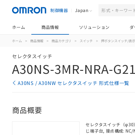
制御機器
Japan
ホーム
商品情報
ソリューション
ダ
ホーム
>
商品情報
>
商品カテゴリ
>
スイッチ
>
押ボタンスイッチ/表
セレクタスイッチ
A30NS-3MR-NRA-G2
A30NS / A30NW セレクタスイッチ 形式仕様一覧
商品概要
セレクタスイッチ（φ30）,
じ端子台, 接点構成: NC/