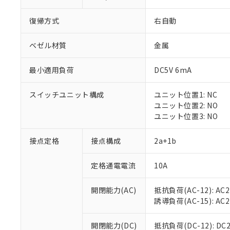
復帰方式
右自動
ベゼル材質
金属
最小適用負荷
DC5V 6mA
※1 対応状況
スイッチユニット構成
ユニット位置1: NC
対応済み：EU
ユニット位置2: NO
対応予定：EU R
ユニット位置3: NO
対応予定なし：EU
調査・確認中：EU
ご利用条件
接点定格
接点構成
2a+1b
非該当品：ライセ
※1 中国RoHS
仕入先様の事情に
定格通電電流
10A
があります。
以下の条件をお読
「○」：最大均質
「×」：最大均質
本サービスは
当社は、これ
*EU RoHS指令（10物
開閉能力(AC)
抵抗負荷(AC-12): AC24
「－」：未確認で
鉛(Pb) 1000ppm以下、
くものです。
う）を輸出ま
誘導負荷(AC-15): AC24V
記
説明
六価クロム(Cr(Ⅵ)) 1
当社制御機器
などの必要な
フタル酸ビス(2-エチルヘ
号
*中国RoHS10物質の基準値 
ル（DBP） 1000ppm
在庫状況およ
当社は規制貨
Pb(鉛) :1000ppm、 Hg
開閉能力(DC)
抵抗負荷(DC-12): DC24
但し、RoHS指令で産