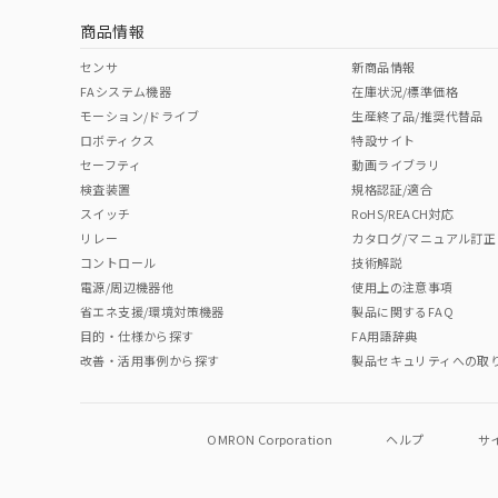
商品情報
中国 RoHS表
※1 ※2
センサ
新商品情報
FAシステム機器
在庫状況/標準価格
Pb
Hg
Cd
Cr(V
モーション/ドライブ
生産終了品/推奨代替品
ロボティクス
特設サイト
セーフティ
動画ライブラリ
検査装置
規格認証/適合
O
O
O
O
スイッチ
RoHS/REACH対応
リレー
カタログ/マニュアル訂正
コントロール
技術解説
"対応済み"や非含有の記載がされた商品であっても、流通
電源/周辺機器他
使用上の注意事項
非含有品が必要な際は、弊社営業部門もしくは販売店へお
省エネ支援/環境対策機器
製品に関するFAQ
目的・仕様から探す
FA用語辞典
改善・活用事例から探す
製品セキュリティへの取
OMRON Corporation
ヘルプ
サ