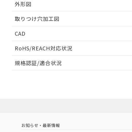
外形図
取りつけ穴加工図
CAD
ログイン/会員登録いただくと、CADデータをダウンロ
RoHS/REACH対応状況
規格認証/適合状況
EU RoHS
注意事項・凡例
A30NS-3MR-NRA-G211-NNについての規格認証/
営業員または販売店にお問い合わせください。
ダウンロードデータをご利用いただく前に、以下を必ずお読
対応状況
対応予定月
※1
※2
ソフトウェアの使用条件
対応済み
お知らせ・最新情報
中国 RoHS
注意事項・凡例