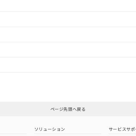
情報更新：2
情報更新：2
ードすることができます。
情報更新：
ログイン/会員登録
適合状況については、「カスタマーサポートセンタ お客様相談室」または貴社
みください。
非含有証明書
※3
ページ先頭へ戻る
ダウンロードはこちら
ソリューション
サービスサポ