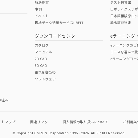
解決提案
テスト機貸出
事例
ロボティクスサ
イベント
日本語相談窓口
現場データ活用サービスi-BELT
輸出該非判定
I)
PBBs
PBDEs
DBP
ダウンロードセンタ
eラーニング
カタログ
eラーニングのご
マニュアル
コースを選んで受
O
O
O
2D CAD
eラーニングコー
3D CAD
電気制御CAD
在庫等で未対応品が混在する可能性があります。
ソフトウェア
問い合わせください。
この製品のRoHS/REACH対応
り組み
イトマップ
関連リンク
個人情報の
取り扱いについて
ご利用条
© Copyright OMRON Corporation 1996 - 2026.
All Rights Reserved.