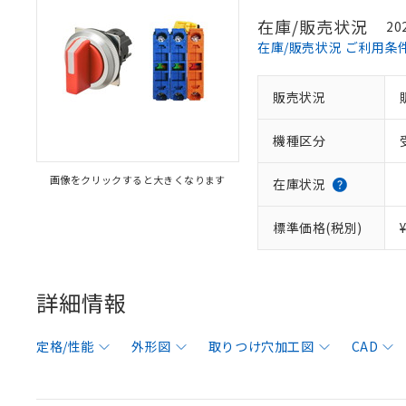
在庫/販売状況
20
在庫/販売状況 ご利用条
販売状況
機種区分
画像をクリックすると大きくなります
在庫状況
標準価格(税別)
詳細情報
定格/性能
外形図
取りつけ穴加工図
CAD