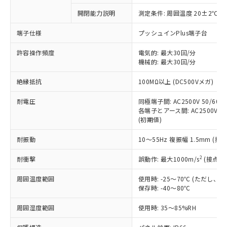
対応予定なし：EU RoHS指令（10物質）の
開閉能力説明
測定条件: 周囲温度 20±2℃、
以下の条件をお読みいただき、同意のうえ
非含有に非対応の商品で、対応品を出す予
ご利用ください。
定はありません。
端子仕様
プッシュインPlus端子台
調査・確認中：EU RoHS指令（10物質）の
本サービスは、当社制御機器事業取扱
※1 中国RoHS○×表
非含有の対応状況を調査中または確認中の
許容操作頻度
電気的: 最大30回/分
商品の当社在庫状況および標準価格
機械的: 最大30回/分
商品です。
(税抜)を提供させていただくもので
「○」：最大均質材料含有率が中国RoHSの
非該当品：ライセンス料など無形物で、有
す。
絶縁抵抗
100MΩ以上 (DC500Vメガ)
基準値以下であることを示します。
害物質有無と関係のない商品です。
当社制御機器事業取扱商品の中には、
「×」：最大均質材料含有率が中国RoHSの
仕入先様の事情により、非含有部品として
本サービスの対象外となる商品もある
耐電圧
同極端子間: AC2500V 50/60Hz
基準値を超えていることを示します。
いたものが、含有品と判明した場合などや
当社は、これら貴社製品のうち、外国
各端子とアース間: AC2500V 50/
ことをご了承ください。
「－」：未確認です。当社販売部門へお問
むを得ず変更することがあります。
為替および外国貿易法に定める商品
(初期値)
在庫状況および標準価格照会結果は、
い合わせください。
（以下｢規制貨物等」という）を輸出
記載している更新日時点での社内デー
*EU RoHS指令（10物質）：
耐振動
10～55Hz 複振幅 1.5mm (接
または国外への提供する場合は、日本
記
タに基づき作成されるものであり、閲
説明
鉛(Pb) 1000ppm以下、 水銀(Hg) 1000ppm以下、 カド
*中国RoHS10物質の基準値 (GB/T26572)：
国政府の輸出許可(または役務取引許
号
覧された時点での実際の在庫および標
ミウム(Cd) 100ppm以下、
Pb(鉛) :1000ppm、 Hg(水銀) : 1000ppm、 Cd(カドミウ
2
耐衝撃
誤動作: 最大1000m/s
(接点開
可)を取得するなどの必要な手続きを
六価クロム(Cr(Ⅵ)) 1000ppm以下、ポリ臭化ビフェニル
ム) : 100ppm、
準価格とは異なる場合があることをご
類(PBB) 1000ppm以下、ポリ臭化ジフェニルエーテル類
Cr(Ⅵ)(六価クロム) : 1000ppm、 PBBs(ポリ臭化ビフェ
とります。
了承ください。
(PBDE) 1000ppm以下、フタル酸ビス(2-エチルヘキシ
○
一定数以上の在庫あり
ニル類) : 1000ppm、 PBDEs(ポリ臭化ジフェニルエーテ
周囲温度範囲
使用時: -25～70℃ (ただし
当社は規制貨物を破棄する場合は、完
ル) (DEHP)(別名：DOP) 1000ppm以下、フタル酸ブチ
正式な納期状況および標準価格はお客
ル類) : 1000ppm、
保存時: -40～80℃
ルベンジル（BBP） 1000ppm以下、フタル酸ジブチル
全に破砕するなど、違法に輸出されな
DBP(フタル酸ジブチル) : 1000ppm、 DIBP(フタル酸ジ
様のお取引先、またはお客様担当のオ
（DBP） 1000ppm以下、フタル酸ジイソブチル
イソブチル) : 1000ppm、 BBP(フタル酸ブチルベンジ
△
一定数には満たないが在庫あり
いよう必要な手段を講じます。
ムロン制御機器販売店・当社販売員に
(DIBP) 1000ppm以下
周囲湿度範囲
使用時: 35～85%RH
ル) : 1000ppm、
当社は貴社製品を、核兵器、ミサイ
但し、RoHS指令で産業用監視および制御機器に対する
DEHP(フタル酸ビス(2-エチルヘキシル)) : 1000ppm
ご相談ください。
適用除外項目は除く。
ル、化学兵器、生物兵器またはその他
－
在庫なし(最新の在庫状況につ