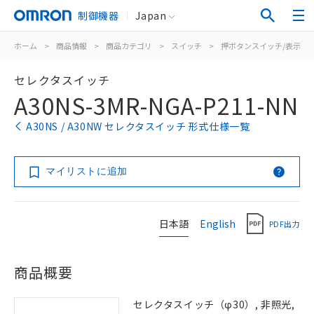
制御機器
Japan
ホーム
>
商品情報
>
商品カテゴリ
>
スイッチ
>
押ボタンスイッチ/表示灯
セレクタスイッチ
A30NS-3MR-NGA-P211-NN
A30NS / A30NW セレクタスイッチ 形式仕様一覧
マイリストに追加
日本語
English
PDF出力
商品概要
セレクタスイッチ（φ30）, 非照光,