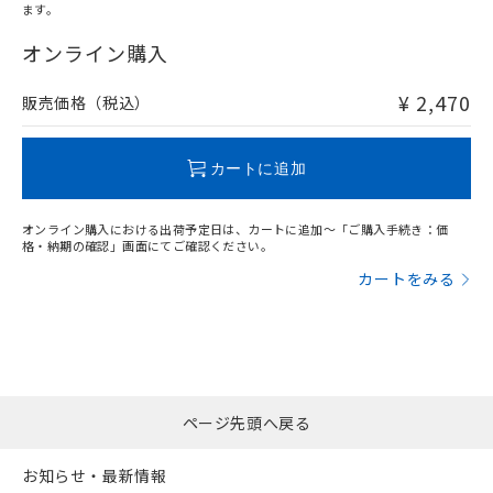
ます。
"対応済み"や非含有の記載がされた商品であっても、流通
在庫等で未対応品が混在する可能性があります。
オンライン購入
非含有品が必要な際は、弊社営業部門もしくは販売店へお
問い合わせください。
¥ 2,470
販売価格（税込）
この製品のRoHS/REACH対応状況ページへ
カートに追加
オンライン購入における出荷予定日は、カートに追加～「ご購入手続き：価
格・納期の確認」画面にてご確認ください。
カートをみる
ページ先頭へ戻る
お知らせ・最新情報