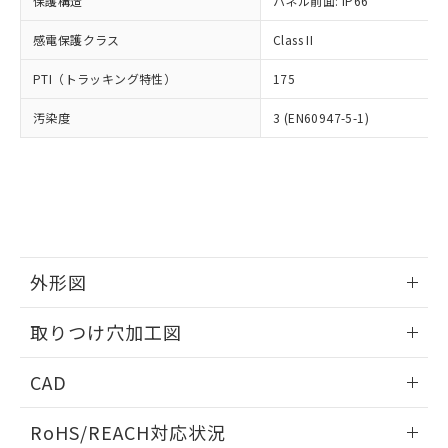
保護構造
パネル前面: IP66
オムロン制御機器販売店や当社販売拠
フタル酸エステル類の４物質については閾値を超える意
武器並びにこれらの製造装置等に一切
いては、お客様のお取引先、ま
図的な使用がないことを確認しています。
点は「
販売ネットワーク
」をご確認
※2 環境保護使用期限
使用いたしません。
感電保護クラス
Class II
たはお客様担当のオムロン制御
ください。
当社は、貴社製品を第三者に販売する
機器販売店・当社販売員にご確
在庫状況および標準価格結果を当社の
※2 対応予定月
「ｅ」：有害物質（10物質）のすべてが基
PTI（トラッキング特性）
175
場合は、上記1、2および3の内容を当
認ください)
事前の承諾なく第三者に漏洩または開
準値以下であることを示します。
該第三者に通知します。また当社は、
示しないようお願いします。
汚染度
3 (EN60947-5-1)
部品在庫の切り替え状況などにより、予定
「10」：通常の使用状況下において有害物
販売先および販売に係わる関係者が違
マイパーツ機能（部品リスト作成サー
空
受注生産機種、また在庫状況の
月が前後することがあります。
質が外部に漏えいし、環境に深刻な影響を
法に輸出するおそれがある場合は、取
ビス）をご利用いただくには、I-Web
白
情報を公開していない機種
及ぼさない年数を意味します。
り引きをいたしません。
メンバーズにご登録されている必要が
「－」：未確認です。当社販売部門へお問
あります。
い合わせください。
お客様が当ウェブサイト上で当社にご
※3 非含有証明書ダウンロード
登録された部品リストについて、当社
および当社の共同利用者が、当社の製
下記の非含有証明書をダウンロードするこ
品・サービスに関するお客様との取
外形図
とができます。
合意する
キャンセル
引・商談に必要な範囲で利用すること
をご了承ください。
情報更新：2026/05/21
取りつけ穴加工図
EU RoHS指令（10物質）の非含有証明書
※当社の共同利用者とは、
"個人情報
51物質の非含有証明書（当社基準）
の共同利用に関して"
の「1.共同利
情報更新：2026/05/21
※本証明書は発行日時点で非含有を証明す
CAD
用者の範囲」に記載されている法人を
るもので、過去に遡って非含有を証明する
指します。
ものではありません。
ログイン/会員登録いただくと、CADデータをダウンロー
RoHS/REACH対応状況
また、RoHS指令のフタル酸エステル類４
ドすることができます。