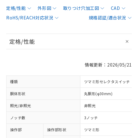
定格/性能
外形図
取りつけ穴加工図
CAD
RoHS/REACH対応状況
規格認証/適合状況
定格/性能
情報更新：2026/05/21
種類
ツマミ形セレクタスイッチ
胴体形状
丸胴形(φ30mm)
照光/非照光
非照光
ノッチ数
3ノッチ
操作部
操作部形状
ツマミ形