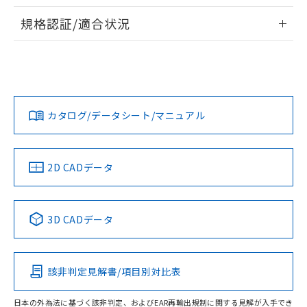
物質の対応では、対応完了までの期間は出
情報更新：2026/7/29
荷製品に未対応品が混在することから備考
規格認証/適合状況
欄に対応日を記載しておりました。
ログイン/会員登録
EU RoHS
注意事項・凡例
A30NS-3MR-NGA-P211-NNについての規格認証/適合状況に
既に当社にて対応品への在庫切替を完了
ついては、「カスタマーサポートセンタ お客様相談室」また
していることから、特段のことがない限
は貴社担当オムロン営業員または販売店にお問い合わせくだ
り、2022年1月12日より割愛しておりま
対応状況
対応予定月
※1
※2
さい。
す。
ダウンロードデータをご利用いただく前に、以下を必ずお読
みください。
カタログ/データシート/マニュアル
対応済み
ソフトウェアの使用条件
お問い合わせ
中国 RoHS
注意事項・凡例
2D CADデータ
中国 RoHS表
※1 ※2
3D CADデータ
Pb
Hg
Cd
Cr(VI)
該非判定見解書/項目別対比表
O
O
O
O
日本の外為法に基づく該非判定、およびEAR再輸出規制に関する見解が入手でき