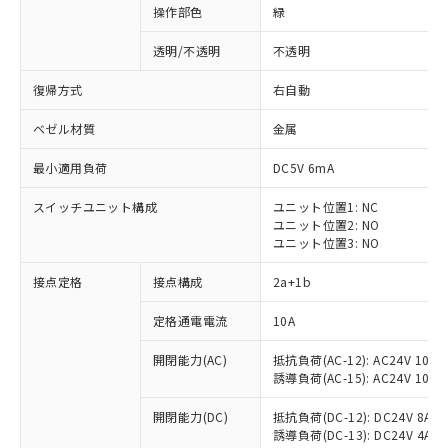
操作部色
緑
透明/不透明
不透明
復帰方式
右自動
ベゼル材質
金属
最小適用負荷
DC5V 6mA
スイッチユニット構成
ユニット位置1: NC
ユニット位置2: NO
ユニット位置3: NO
接点定格
接点構成
2a+1b
※1 対応状況
定格通電電流
10A
対応済み：EU RoHS指令（10物質）の
開閉能力(AC)
抵抗負荷(AC-12): AC24V 10A/A
非含有に対応した製品が提供可能な商品で
誘導負荷(AC-15): AC24V 10A/AC
す。
対応予定：EU RoHS指令（10物質）の非含
開閉能力(DC)
抵抗負荷(DC-12): DC24V 8A/DC
ご利用条件
有に対応した製品に切り替える予定のある
誘導負荷(DC-13): DC24V 4A/DC
商品です。