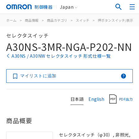
制御機器
Japan
ホーム
>
商品情報
>
商品カテゴリ
>
スイッチ
>
押ボタンスイッチ/表示灯
セレクタスイッチ
A30NS-3MR-NGA-P202-NN
A30NS / A30NW セレクタスイッチ 形式仕様一覧
マイリストに追加
日本語
English
PDF出力
商品概要
セレクタスイッチ（φ30）, 非照光,