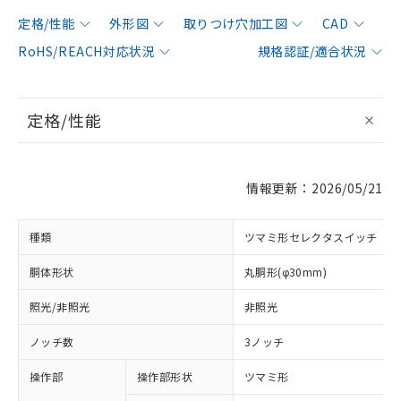
定格/性能
外形図
取りつけ穴加工図
CAD
RoHS/REACH対応状況
規格認証/適合状況
定格/性能
情報更新：2026/05/21
種類
ツマミ形セレクタスイッチ
胴体形状
丸胴形(φ30mm)
照光/非照光
非照光
ノッチ数
3ノッチ
操作部
操作部形状
ツマミ形