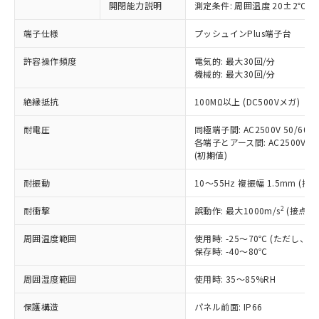
開閉能力説明
測定条件: 周囲温度 20±2℃、
対応予定なし：EU RoHS指令（10物質）の
以下の条件をお読みいただき、同意のうえ
非含有に非対応の商品で、対応品を出す予
ご利用ください。
端子仕様
プッシュインPlus端子台
定はありません。
調査・確認中：EU RoHS指令（10物質）の
本サービスは、当社制御機器事業取扱
許容操作頻度
電気的: 最大30回/分
※1 中国RoHS○×表
非含有の対応状況を調査中または確認中の
機械的: 最大30回/分
商品の当社在庫状況および標準価格
商品です。
(税抜)を提供させていただくもので
「○」：最大均質材料含有率が中国RoHSの
非該当品：ライセンス料など無形物で、有
絶縁抵抗
100MΩ以上 (DC500Vメガ)
す。
基準値以下であることを示します。
害物質有無と関係のない商品です。
当社制御機器事業取扱商品の中には、
「×」：最大均質材料含有率が中国RoHSの
仕入先様の事情により、非含有部品として
耐電圧
同極端子間: AC2500V 50/60Hz
本サービスの対象外となる商品もある
基準値を超えていることを示します。
いたものが、含有品と判明した場合などや
各端子とアース間: AC2500V 50/
当社は、これら貴社製品のうち、外国
ことをご了承ください。
「－」：未確認です。当社販売部門へお問
(初期値)
むを得ず変更することがあります。
為替および外国貿易法に定める商品
在庫状況および標準価格照会結果は、
い合わせください。
（以下｢規制貨物等」という）を輸出
記載している更新日時点での社内デー
耐振動
10～55Hz 複振幅 1.5mm (接
*EU RoHS指令（10物質）：
または国外への提供する場合は、日本
記
タに基づき作成されるものであり、閲
説明
鉛(Pb) 1000ppm以下、 水銀(Hg) 1000ppm以下、 カド
*中国RoHS10物質の基準値 (GB/T26572)：
国政府の輸出許可(または役務取引許
号
覧された時点での実際の在庫および標
ミウム(Cd) 100ppm以下、
2
耐衝撃
誤動作: 最大1000m/s
(接点開
Pb(鉛) :1000ppm、 Hg(水銀) : 1000ppm、 Cd(カドミウ
可)を取得するなどの必要な手続きを
六価クロム(Cr(Ⅵ)) 1000ppm以下、ポリ臭化ビフェニル
ム) : 100ppm、
準価格とは異なる場合があることをご
類(PBB) 1000ppm以下、ポリ臭化ジフェニルエーテル類
Cr(Ⅵ)(六価クロム) : 1000ppm、 PBBs(ポリ臭化ビフェ
とります。
周囲温度範囲
使用時: -25～70℃ (ただし
了承ください。
(PBDE) 1000ppm以下、フタル酸ビス(2-エチルヘキシ
○
一定数以上の在庫あり
ニル類) : 1000ppm、 PBDEs(ポリ臭化ジフェニルエーテ
当社は規制貨物を破棄する場合は、完
保存時: -40～80℃
ル) (DEHP)(別名：DOP) 1000ppm以下、フタル酸ブチ
正式な納期状況および標準価格はお客
ル類) : 1000ppm、
ルベンジル（BBP） 1000ppm以下、フタル酸ジブチル
全に破砕するなど、違法に輸出されな
DBP(フタル酸ジブチル) : 1000ppm、 DIBP(フタル酸ジ
様のお取引先、またはお客様担当のオ
（DBP） 1000ppm以下、フタル酸ジイソブチル
イソブチル) : 1000ppm、 BBP(フタル酸ブチルベンジ
△
一定数には満たないが在庫あり
周囲湿度範囲
使用時: 35～85%RH
いよう必要な手段を講じます。
ムロン制御機器販売店・当社販売員に
(DIBP) 1000ppm以下
ル) : 1000ppm、
当社は貴社製品を、核兵器、ミサイ
但し、RoHS指令で産業用監視および制御機器に対する
DEHP(フタル酸ビス(2-エチルヘキシル)) : 1000ppm
ご相談ください。
適用除外項目は除く。
保護構造
パネル前面: IP66
ル、化学兵器、生物兵器またはその他
－
在庫なし(最新の在庫状況につ
オムロン制御機器販売店や当社販売拠
フタル酸エステル類の４物質については閾値を超える意