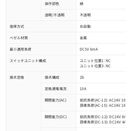
操作部色
緑
透明/不透明
不透明
復帰方式
右自動
ベゼル材質
金属
最小適用負荷
DC5V 6mA
スイッチユニット構成
ユニット位置1: NC
ユニット位置3: NC
接点定格
接点構成
2b
※1 対応状況
定格通電電流
10A
対応済み：EU RoHS指令（10物質）の
開閉能力(AC)
抵抗負荷(AC-12): AC24V 10A/A
非含有に対応した製品が提供可能な商品で
誘導負荷(AC-15): AC24V 10A/AC
す。
対応予定：EU RoHS指令（10物質）の非含
開閉能力(DC)
抵抗負荷(DC-12): DC24V 8A/DC
ご利用条件
有に対応した製品に切り替える予定のある
誘導負荷(DC-13): DC24V 4A/DC
商品です。