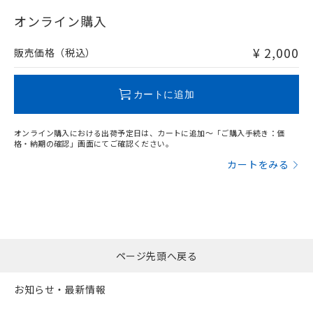
"対応済み"や非含有の記載がされた商品であっても、流通
在庫等で未対応品が混在する可能性があります。
オンライン購入
非含有品が必要な際は、弊社営業部門もしくは販売店へお
問い合わせください。
¥ 2,000
販売価格（税込）
この製品のRoHS/REACH対応状況ページへ
カートに追加
オンライン購入における出荷予定日は、カートに追加～「ご購入手続き：価
格・納期の確認」画面にてご確認ください。
カートをみる
ページ先頭へ戻る
お知らせ・最新情報