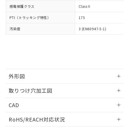
武器並びにこれらの製造装置等に一切
いては、お客様のお取引先、ま
図的な使用がないことを確認しています。
点は「
販売ネットワーク
」をご確認
感電保護クラス
Class II
※2 環境保護使用期限
使用いたしません。
たはお客様担当のオムロン制御
ください。
当社は、貴社製品を第三者に販売する
機器販売店・当社販売員にご確
在庫状況および標準価格結果を当社の
PTI（トラッキング特性）
175
※2 対応予定月
「ｅ」：有害物質（10物質）のすべてが基
場合は、上記1、2および3の内容を当
認ください)
事前の承諾なく第三者に漏洩または開
準値以下であることを示します。
該第三者に通知します。また当社は、
示しないようお願いします。
汚染度
3 (EN60947-5-1)
部品在庫の切り替え状況などにより、予定
「10」：通常の使用状況下において有害物
販売先および販売に係わる関係者が違
マイパーツ機能（部品リスト作成サー
空
受注生産機種、また在庫状況の
月が前後することがあります。
質が外部に漏えいし、環境に深刻な影響を
法に輸出するおそれがある場合は、取
ビス）をご利用いただくには、I-Web
白
情報を公開していない機種
及ぼさない年数を意味します。
り引きをいたしません。
メンバーズにご登録されている必要が
「－」：未確認です。当社販売部門へお問
あります。
い合わせください。
お客様が当ウェブサイト上で当社にご
※3 非含有証明書ダウンロード
登録された部品リストについて、当社
および当社の共同利用者が、当社の製
下記の非含有証明書をダウンロードするこ
外形図
品・サービスに関するお客様との取
とができます。
合意する
キャンセル
引・商談に必要な範囲で利用すること
情報更新：2026/05/21
をご了承ください。
取りつけ穴加工図
EU RoHS指令（10物質）の非含有証明書
※当社の共同利用者とは、
"個人情報
51物質の非含有証明書（当社基準）
情報更新：2026/05/21
の共同利用に関して"
の「1.共同利
CAD
※本証明書は発行日時点で非含有を証明す
用者の範囲」に記載されている法人を
るもので、過去に遡って非含有を証明する
指します。
ログイン/会員登録いただくと、CADデータをダウンロー
ものではありません。
RoHS/REACH対応状況
ドすることができます。
また、RoHS指令のフタル酸エステル類４
物質の対応では、対応完了までの期間は出