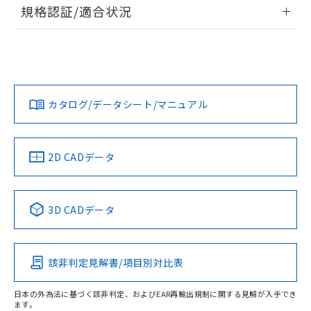
情報更新：2026/7/29
規格認証/適合状況
荷製品に未対応品が混在することから備考
欄に対応日を記載しておりました。
ログイン/会員登録
EU RoHS
注意事項・凡例
A30NS-3MR-NGA-P202-NNについての規格認証/適合状況に
既に当社にて対応品への在庫切替を完了
ついては、「カスタマーサポートセンタ お客様相談室」また
していることから、特段のことがない限
は貴社担当オムロン営業員または販売店にお問い合わせくだ
り、2022年1月12日より割愛しておりま
対応状況
対応予定月
※1
※2
さい。
ダウンロードデータをご利用いただく前に、以下を必ずお読
す。
みください。
カタログ/データシート/マニュアル
対応済み
ソフトウェアの使用条件
お問い合わせ
中国 RoHS
注意事項・凡例
2D CADデータ
中国 RoHS表
※1 ※2
3D CADデータ
Pb
Hg
Cd
Cr(VI)
該非判定見解書/項目別対比表
O
O
O
O
日本の外為法に基づく該非判定、およびEAR再輸出規制に関する見解が入手でき
ます。