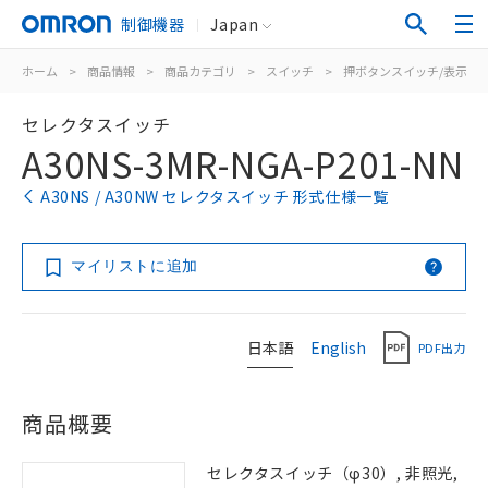
制御機器
Japan
ホーム
>
商品情報
>
商品カテゴリ
>
スイッチ
>
押ボタンスイッチ/表示灯
セレクタスイッチ
A30NS-3MR-NGA-P201-NN
A30NS / A30NW セレクタスイッチ 形式仕様一覧
マイリストに追加
日本語
English
PDF出力
商品概要
セレクタスイッチ（φ30）, 非照光,