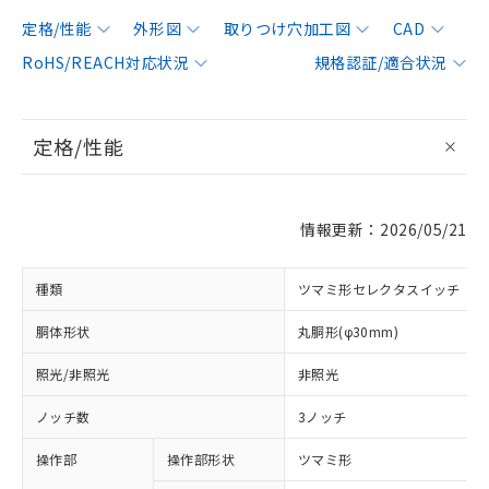
定格/性能
外形図
取りつけ穴加工図
CAD
RoHS/REACH対応状況
規格認証/適合状況
定格/性能
情報更新：2026/05/21
種類
ツマミ形セレクタスイッチ
胴体形状
丸胴形(φ30mm)
照光/非照光
非照光
ノッチ数
3ノッチ
操作部
操作部形状
ツマミ形