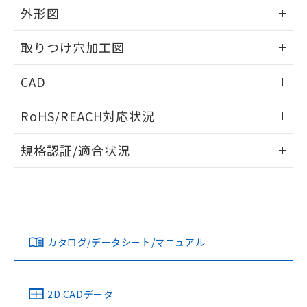
の共同利用に関して"
の「1.共同利
外形図
※本証明書は発行日時点で非含有を証明す
用者の範囲」に記載されている法人を
るもので、過去に遡って非含有を証明する
指します。
情報更新：2026/05/21
ものではありません。
取りつけ穴加工図
また、RoHS指令のフタル酸エステル類４
物質の対応では、対応完了までの期間は出
情報更新：2026/05/21
CAD
荷製品に未対応品が混在することから備考
欄に対応日を記載しておりました。
ログイン/会員登録いただくと、CADデータをダウンロー
既に当社にて対応品への在庫切替を完了
RoHS/REACH対応状況
ドすることができます。
していることから、特段のことがない限
情報更新：2026/7/29
り、2022年1月12日より割愛しておりま
規格認証/適合状況
す。
ログイン/会員登録
EU RoHS
注意事項・凡例
A30NS-3MR-NGA-P201-NNについての規格認証/適合状況に
ついては、「カスタマーサポートセンタ お客様相談室」また
は貴社担当オムロン営業員または販売店にお問い合わせくだ
対応状況
対応予定月
※1
※2
さい。
ダウンロードデータをご利用いただく前に、以下を必ずお読
みください。
カタログ/データシート/マニュアル
対応済み
ソフトウェアの使用条件
お問い合わせ
中国 RoHS
注意事項・凡例
2D CADデータ