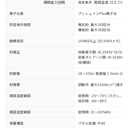
非含有に対応した製品が提供可能な商品で
開閉能力説明
測定条件: 周囲温度 20±2℃、
す。
端子仕様
プッシュインPlus端子台
対応予定：EU RoHS指令（10物質）の非含
ご利用条件
有に対応した製品に切り替える予定のある
許容操作頻度
電気的: 最大30回/分
商品です。
機械的: 最大30回/分
対応予定なし：EU RoHS指令（10物質）の
以下の条件をお読みいただき、同意のうえ
非含有に非対応の商品で、対応品を出す予
絶縁抵抗
100MΩ以上 (DC500Vメガ)
ご利用ください。
定はありません。
調査・確認中：EU RoHS指令（10物質）の
耐電圧
同極端子間: AC2500V 50/60Hz
本サービスは、当社制御機器事業取扱
※1 中国RoHS○×表
非含有の対応状況を調査中または確認中の
各端子とアース間: AC2500V 50/
商品の当社在庫状況および標準価格
商品です。
(初期値)
(税抜)を提供させていただくもので
「○」：最大均質材料含有率が中国RoHSの
非該当品：ライセンス料など無形物で、有
す。
基準値以下であることを示します。
耐振動
10～55Hz 複振幅 1.5mm (接
害物質有無と関係のない商品です。
当社制御機器事業取扱商品の中には、
「×」：最大均質材料含有率が中国RoHSの
仕入先様の事情により、非含有部品として
本サービスの対象外となる商品もある
2
耐衝撃
誤動作: 最大1000m/s
(接点開
基準値を超えていることを示します。
いたものが、含有品と判明した場合などや
当社は、これら貴社製品のうち、外国
ことをご了承ください。
「－」：未確認です。当社販売部門へお問
むを得ず変更することがあります。
為替および外国貿易法に定める商品
在庫状況および標準価格照会結果は、
周囲温度範囲
使用時: -25～70℃ (ただし
い合わせください。
（以下｢規制貨物等」という）を輸出
記載している更新日時点での社内デー
保存時: -40～80℃
*EU RoHS指令（10物質）：
または国外への提供する場合は、日本
記
タに基づき作成されるものであり、閲
説明
鉛(Pb) 1000ppm以下、 水銀(Hg) 1000ppm以下、 カド
*中国RoHS10物質の基準値 (GB/T26572)：
国政府の輸出許可(または役務取引許
周囲湿度範囲
使用時: 35～85%RH
号
覧された時点での実際の在庫および標
ミウム(Cd) 100ppm以下、
Pb(鉛) :1000ppm、 Hg(水銀) : 1000ppm、 Cd(カドミウ
可)を取得するなどの必要な手続きを
六価クロム(Cr(Ⅵ)) 1000ppm以下、ポリ臭化ビフェニル
ム) : 100ppm、
準価格とは異なる場合があることをご
類(PBB) 1000ppm以下、ポリ臭化ジフェニルエーテル類
Cr(Ⅵ)(六価クロム) : 1000ppm、 PBBs(ポリ臭化ビフェ
保護構造
とります。
パネル前面: IP66
了承ください。
(PBDE) 1000ppm以下、フタル酸ビス(2-エチルヘキシ
○
一定数以上の在庫あり
ニル類) : 1000ppm、 PBDEs(ポリ臭化ジフェニルエーテ