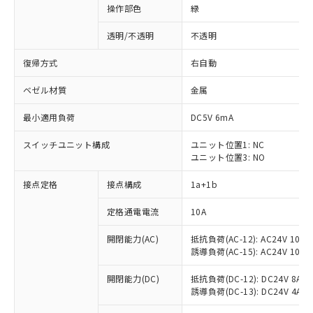
操作部色
緑
透明/不透明
不透明
復帰方式
右自動
ベゼル材質
金属
最小適用負荷
DC5V 6mA
スイッチユニット構成
ユニット位置1: NC
ユニット位置3: NO
接点定格
接点構成
1a+1b
定格通電電流
10A
開閉能力(AC)
抵抗負荷(AC-12): AC24V 10A/A
誘導負荷(AC-15): AC24V 10A/AC
※1 対応状況
開閉能力(DC)
抵抗負荷(DC-12): DC24V 8A/DC
誘導負荷(DC-13): DC24V 4A/DC
対応済み：EU RoHS指令（10物質）の