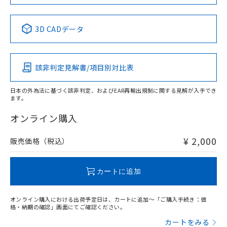
中国 RoHS表
※1 ※2
3D CADデータ
Pb
Hg
Cd
Cr(VI)
該非判定見解書/項目別対比表
O
O
O
O
日本の外為法に基づく該非判定、およびEAR再輸出規制に関する見解が入手でき
ます。
"対応済み"や非含有の記載がされた商品であっても、流通
在庫等で未対応品が混在する可能性があります。
オンライン購入
非含有品が必要な際は、弊社営業部門もしくは販売店へお
問い合わせください。
¥ 2,000
販売価格（税込）
この製品のRoHS/REACH対応状況ページへ
カートに追加
オンライン購入における出荷予定日は、カートに追加～「ご購入手続き：価
格・納期の確認」画面にてご確認ください。
カートをみる