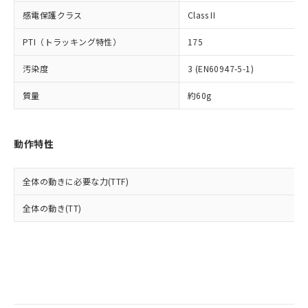
当社は規制貨物を破棄する場合は、完
ル) (DEHP)(別名：DOP) 1000ppm以下、フタル酸ブチ
正式な納期状況および標準価格はお客
ル類) : 1000ppm、
感電保護クラス
Class II
ルベンジル（BBP） 1000ppm以下、フタル酸ジブチル
全に破砕するなど、違法に輸出されな
DBP(フタル酸ジブチル) : 1000ppm、 DIBP(フタル酸ジ
様のお取引先、またはお客様担当のオ
（DBP） 1000ppm以下、フタル酸ジイソブチル
イソブチル) : 1000ppm、 BBP(フタル酸ブチルベンジ
△
一定数には満たないが在庫あり
いよう必要な手段を講じます。
ムロン制御機器販売店・当社販売員に
(DIBP) 1000ppm以下
ル) : 1000ppm、
PTI（トラッキング特性）
175
当社は貴社製品を、核兵器、ミサイ
但し、RoHS指令で産業用監視および制御機器に対する
DEHP(フタル酸ビス(2-エチルヘキシル)) : 1000ppm
ご相談ください。
適用除外項目は除く。
ル、化学兵器、生物兵器またはその他
－
在庫なし(最新の在庫状況につ
オムロン制御機器販売店や当社販売拠
フタル酸エステル類の４物質については閾値を超える意
汚染度
3 (EN60947-5-1)
武器並びにこれらの製造装置等に一切
いては、お客様のお取引先、ま
図的な使用がないことを確認しています。
点は「
販売ネットワーク
」をご確認
※2 環境保護使用期限
使用いたしません。
たはお客様担当のオムロン制御
ください。
質量
約60g
当社は、貴社製品を第三者に販売する
機器販売店・当社販売員にご確
在庫状況および標準価格結果を当社の
※2 対応予定月
「ｅ」：有害物質（10物質）のすべてが基
場合は、上記1、2および3の内容を当
認ください)
事前の承諾なく第三者に漏洩または開
準値以下であることを示します。
該第三者に通知します。また当社は、
示しないようお願いします。
動作特性
部品在庫の切り替え状況などにより、予定
「10」：通常の使用状況下において有害物
販売先および販売に係わる関係者が違
マイパーツ機能（部品リスト作成サー
空
受注生産機種、また在庫状況の
月が前後することがあります。
質が外部に漏えいし、環境に深刻な影響を
法に輸出するおそれがある場合は、取
ビス）をご利用いただくには、I-Web
白
情報を公開していない機種
及ぼさない年数を意味します。
り引きをいたしません。
メンバーズにご登録されている必要が
全体の動きに必要な力(TTF)
「－」：未確認です。当社販売部門へお問
あります。
い合わせください。
全体の動き(TT)
お客様が当ウェブサイト上で当社にご
※3 非含有証明書ダウンロード
登録された部品リストについて、当社
および当社の共同利用者が、当社の製
下記の非含有証明書をダウンロードするこ
品・サービスに関するお客様との取
とができます。
合意する
キャンセル
引・商談に必要な範囲で利用すること
をご了承ください。
EU RoHS指令（10物質）の非含有証明書
※当社の共同利用者とは、
"個人情報
51物質の非含有証明書（当社基準）