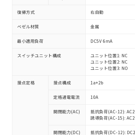
復帰方式
右自動
ベゼル材質
金属
最小適用負荷
DC5V 6mA
※1 対応状況
スイッチユニット構成
ユニット位置1: NC
対応済み：EU
ユニット位置2: NC
対応予定：EU R
ユニット位置3: NO
対応予定なし：EU
調査・確認中：EU
ご利用条件
接点定格
接点構成
1a+2b
非該当品：ライセ
※1 中国RoHS
仕入先様の事情に
定格通電電流
10A
があります。
以下の条件をお読
「○」：最大均質
「×」：最大均質
本サービスは
当社は、これ
*EU RoHS指令（10物
開閉能力(AC)
抵抗負荷(AC-12): AC24
「－」：未確認で
鉛(Pb) 1000ppm以下、
くものです。
う）を輸出ま
誘導負荷(AC-15): AC24V
記
説明
六価クロム(Cr(Ⅵ)) 1
当社制御機器
などの必要な
フタル酸ビス(2-エチルヘ
号
*中国RoHS10物質の基準値 
ル（DBP） 1000ppm
在庫状況およ
当社は規制貨
Pb(鉛) :1000ppm、 Hg
開閉能力(DC)
抵抗負荷(DC-12): DC24
但し、RoHS指令で産