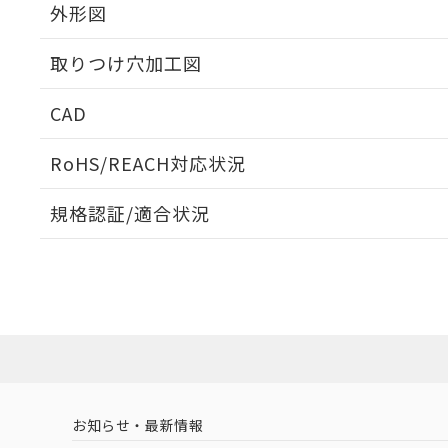
外形図
取りつけ穴加工図
CAD
ログイン/会員登録いただくと、CADデータをダウンロ
RoHS/REACH対応状況
規格認証/適合状況
EU RoHS
注意事項・凡例
A30NS-3MR-NGA-G221-NNについての規格認証/
営業員または販売店にお問い合わせください。
ダウンロードデータをご利用いただく前に、以下を必ずお読
対応状況
対応予定月
※1
※2
ソフトウェアの使用条件
対応済み
お知らせ・最新情報
中国 RoHS
注意事項・凡例