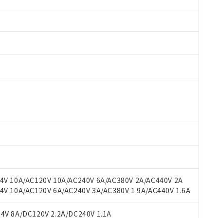
 RoHS指令（10物質）の非含有に対応した製品が提供可能な商品です
oHS指令（10物質）の非含有に対応した製品に切り替える予定のある
 RoHS指令（10物質）の非含有に非対応の商品で、対応品を出す予
 RoHS指令（10物質）の非含有の対応状況を調査中または確認中の
ンス料など無形物で、有害物質有無と関係のない商品です。
○×表
より、非含有部品としていたものが、含有品と判明した場合などやむ
みいただき、同意のうえご利用ください。
材料含有率が中国RoHSの基準値以下であることを示します。
材料含有率が中国RoHSの基準値を超えていることを示します。
、当社制御機器事業取扱商品の当社在庫状況および標準価格(税抜)
ら貴社製品のうち、外国為替および外国貿易法に定める商品（以下｢
質）：
V 10A/AC120V 10A/AC240V 6A/AC380V 2A/AC440V 2A
す。当社販売部門へお問い合わせください。
 水銀(Hg) 1000ppm以下、 カドミウム(Cd) 100ppm以下、
たは国外への提供する場合は、日本国政府の輸出許可(または役務取
 10A/AC120V 6A/AC240V 3A/AC380V 1.9A/AC440V 1.6A
000ppm以下、ポリ臭化ビフェニル類(PBB) 1000ppm以下、ポリ臭化ジフェニルエーテル類(P
事業取扱商品の中には、本サービスの対象外となる商品もあること
手続きをとります。
キシル) (DEHP)(別名：DOP) 1000ppm以下、フタル酸ブチルベンジル（BBP） 100
(GB/T26572)：
以下、フタル酸ジイソブチル (DIBP) 1000ppm以下
び標準価格照会結果は、記載している更新日時点での社内データに
物を破棄する場合は、完全に破砕するなど、違法に輸出されないよ
(水銀) : 1000ppm、 Cd(カドミウム) : 100ppm、
V 8A/DC120V 2.2A/DC240V 1.1A
業用監視および制御機器に対する適用除外項目は除く。