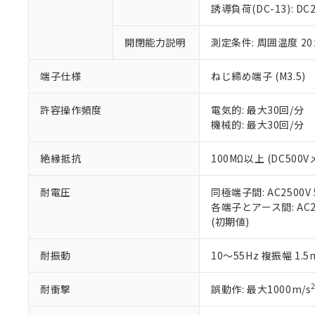
のであり、閲
ます。
Cr(Ⅵ)(六価クロム) : 
フタル酸エステル類の４
誘導負荷(DC-13): DC24
○
一定数以
DBP(フタル酸ジブチル) :
い。
当社は貴社製
DEHP(フタル酸ビス(2-エ
正式な納期状
置等に一切使
開閉能力説明
測定条件: 周囲温度 2
当社販売員に
※2 対応予定月
△
一定数に
当社は、貴社
オムロン制御
また当社は、
※2 環境保護使
在庫状況およ
部品在庫の切り替
たしません。
端子仕様
ねじ締め端子 (M3.5)
－
在庫なし
す。
「ｅ」：有害物質
機器販売
マイパーツ機
「10」：通常の
許容操作頻度
電気的: 最大30回/分
ている必要が
味します。
機械的: 最大30回/分
空
受注生産
お客様が当ウ
※3 非含有証明
「－」：未確認で
白
が、当社の製
絶縁抵抗
100MΩ以上 (DC500V
さい。
下記の非含有証明
※当社の共同
耐電圧
同極端子間: AC2500V 5
いる法人を指
EU RoHS指令（
各端子とアース間: AC250
51物質の非含有証
(初期値)
※本証明書は発行
また、RoHS指
混在することから
耐振動
10～55Hz 複振幅 1.
既に当社にて対応
り割愛しておりま
耐衝撃
誤動作: 最大1000m/s