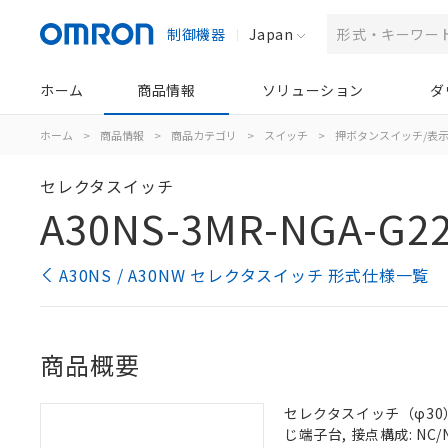
制御機器
Japan
ホーム
商品情報
ソリューション
ダ
ホーム
>
商品情報
>
商品カテゴリ
>
スイッチ
>
押ボタンスイッチ/表
セレクタスイッチ
A30NS-3MR-NGA-G2
A30NS / A30NW セレクタスイッチ 形式仕様一覧
商品概要
セレクタスイッチ（φ30）,
じ端子台, 接点構成: NC/N