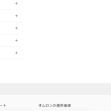
026/05/21
026/05/21
2026/7/29
担当オムロン
お問い合わせ
ート
オムロンの提供価値