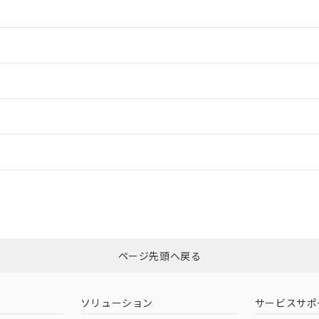
情報更新：2
情報更新：2
ードすることができます。
情報更新：
ログイン/会員登録
適合状況については、「カスタマーサポートセンタ お客様相談室」または貴社
みください。
非含有証明書
※3
ページ先頭へ戻る
ダウンロードはこちら
ソリューション
サービスサポ