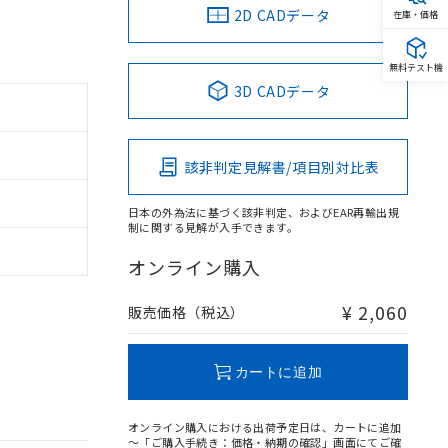
2D CADデータ
在庫・価格
無料テスト機
3D CADデータ
該非判定見解書/項目別対比表
日本の外為法に基づく該非判定、およびEAR再輸出規
制に関する見解が入手できます。
オンライン購入
¥ 2,060
販売価格（税込）
カートに追加
オンライン購入における出荷予定日は、カートに追加
～「ご購入手続き：価格・納期の確認」画面にてご確