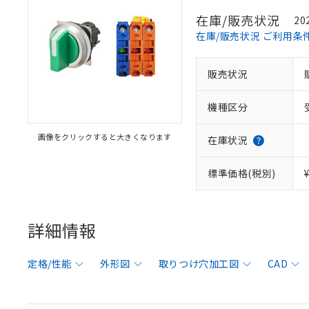
在庫/販売状況
20
在庫/販売状況 ご利用条
販売状況
機種区分
画像をクリックすると大きくなります
在庫状況
標準価格(税別)
詳細情報
定格/性能
外形図
取りつけ穴加工図
CAD