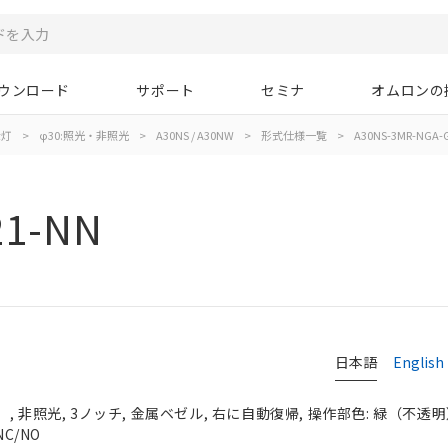
ウンロード
サポート
セミナ
オムロンの
示灯
>
φ30:照光・非照光
>
A30NS / A30NW
>
形式仕様一覧
>
A30NS-3MR-NGA-
21-NN
日本語
English
 非照光, 3ノッチ, 金属ベゼル, 右に自動復帰, 操作部色: 緑（不透明）, 
C/NO