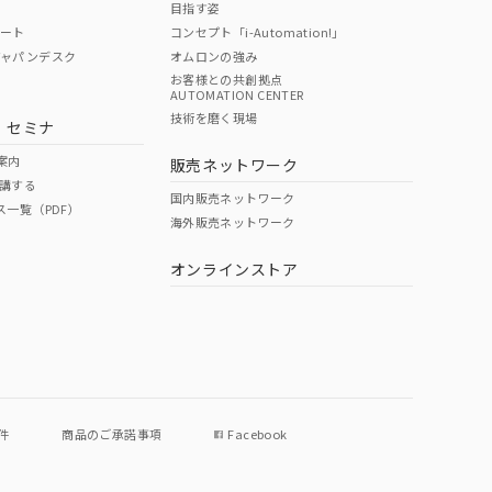
目指す姿
ポート
コンセプト「i-Automation!」
ジャパンデスク
オムロンの強み
お客様との共創拠点
AUTOMATION CENTER
DIBP
BBP
DEHP
環境保護
技術を磨く現場
・セミナ
使用期限
案内
販売ネットワーク
講する
O
O
O
e
国内販売ネットワーク
ス一覧（PDF）
海外販売ネットワーク
オンラインストア
状況ページへ
件
商品のご承諾事項
Facebook