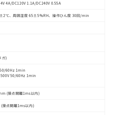
覧された時点での実際の在庫および標準価格とは異なる場合がある
1000ppm、 PBBs(ポリ臭化ビフェニル類) : 1000ppm、 PBDEs(ポリ臭化ジフェニルエーテル類
物質については閾値を超える意図的な使用がないことを確認しています。
V 4A/DC120V 1.1A/DC240V 0.55A
上の在庫あり
 1000ppm、 DIBP(フタル酸ジイソブチル) : 1000ppm、 BBP(フタル酸ブチルベンジル) :
品を、核兵器、ミサイル、化学兵器、生物兵器またはその他武器並
チルヘキシル)) : 1000ppm
況および標準価格はお客様のお取引先、またはお客様担当のオムロ
用いたしません。
0±2℃、周囲湿度 65±5%RH、操作ひん度 30回/min
ご相談ください。
は満たないが在庫あり
製品を第三者に販売する場合は、上記1、2および3の内容を当該第
機器販売店や当社販売拠点は「
販売ネットワーク
」をご確認くだ
販売先および販売に係わる関係者が違法に輸出するおそれがある場
用期限
び標準価格結果を当社の事前の承諾なく第三者に漏洩または開示し
え状況などにより、予定月が前後することがあります。
(最新の在庫状況については、お客様のお取引先、またはお客様担当
（10物質）のすべてが基準値以下であることを示します。
店・当社販売員にご確認ください)
能（部品リスト作成サービス）をご利用いただくには、I-Webメン
使用状況下において有害物質が外部に漏えいし、環境に深刻な影響を
あります。
機種、また在庫状況の情報を公開していない機種
ェブサイト上で当社にご登録された部品リストについて、当社およ
書ダウンロード
す。当社販売部門へお問い合わせください。
品・サービスに関するお客様との取引・商談に必要な範囲で利用す
合意する
キャンセル
メガ)
書をダウンロードすることができます。
利用者とは、
"個人情報の共同利用に関して"
の「1.共同利用者の
0/60Hz 1min
します。
10物質）の非含有証明書
0V 50/60Hz 1min
明書（当社基準）
日時点で非含有を証明するもので、過去に遡って非含有を証明するも
令のフタル酸エステル類４物質の対応では、対応完了までの期間は出
備考欄に対応日を記載しておりました。
5mm (接点開離1ms以内)
品への在庫切替を完了していることから、特段のことがない限り、20
す。
2
(接点開離1ms以内)