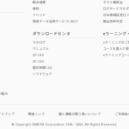
解決提案
テスト機貸出
事例
ロボティクスサ
イベント
日本語相談窓口
現場データ活用サービスi-BELT
輸出該非判定
I)
PBBs
PBDEs
DBP
ダウンロードセンタ
eラーニング
カタログ
eラーニングのご
マニュアル
コースを選んで受
O
O
O
2D CAD
eラーニングコー
3D CAD
電気制御CAD
在庫等で未対応品が混在する可能性があります。
ソフトウェア
問い合わせください。
この製品のRoHS/REACH対応
り組み
イトマップ
関連リンク
個人情報の
取り扱いについて
ご利用条
© Copyright OMRON Corporation 1996 - 2026.
All Rights Reserved.