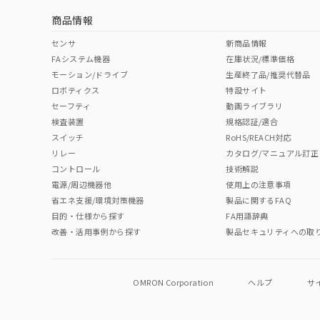
商品情報
中国 RoHS表
※1 ※2
センサ
新商品情報
FAシステム機器
在庫状況/標準価格
Pb
Hg
Cd
Cr(V
モーション/ドライブ
生産終了品/推奨代替品
ロボティクス
特設サイト
セーフティ
動画ライブラリ
検査装置
規格認証/適合
O
O
O
O
スイッチ
RoHS/REACH対応
リレー
カタログ/マニュアル訂正
コントロール
技術解説
"対応済み"や非含有の記載がされた商品であっても、流通
電源/周辺機器他
使用上の注意事項
非含有品が必要な際は、弊社営業部門もしくは販売店へお
省エネ支援/環境対策機器
製品に関するFAQ
目的・仕様から探す
FA用語辞典
改善・活用事例から探す
製品セキュリティへの取
OMRON Corporation
ヘルプ
サ