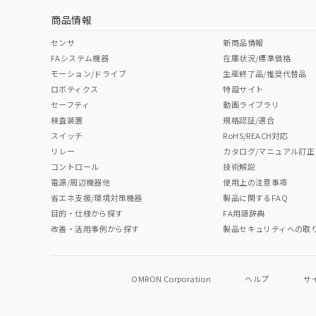
商品情報
中国 RoHS表
※1 ※2
センサ
新商品情報
FAシステム機器
在庫状況/標準価格
Pb
Hg
Cd
Cr(V
モーション/ドライブ
生産終了品/推奨代替品
ロボティクス
特設サイト
セーフティ
動画ライブラリ
検査装置
規格認証/適合
O
O
O
O
スイッチ
RoHS/REACH対応
リレー
カタログ/マニュアル訂正
コントロール
技術解説
"対応済み"や非含有の記載がされた商品であっても、流通
電源/周辺機器他
使用上の注意事項
非含有品が必要な際は、弊社営業部門もしくは販売店へお
省エネ支援/環境対策機器
製品に関するFAQ
目的・仕様から探す
FA用語辞典
改善・活用事例から探す
製品セキュリティへの取
OMRON Corporation
ヘルプ
サ