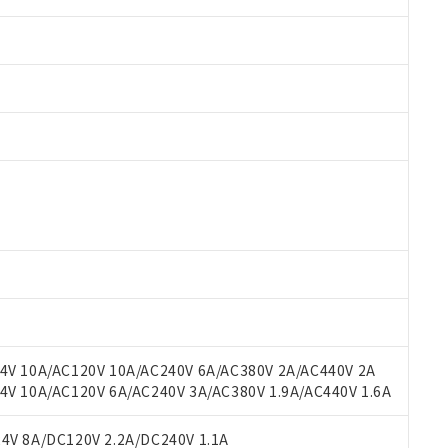
 RoHS指令（10物質）の非含有に対応した製品が提供可能な商品です
oHS指令（10物質）の非含有に対応した製品に切り替える予定のある
 RoHS指令（10物質）の非含有に非対応の商品で、対応品を出す予
 RoHS指令（10物質）の非含有の対応状況を調査中または確認中の
ンス料など無形物で、有害物質有無と関係のない商品です。
○×表
より、非含有部品としていたものが、含有品と判明した場合などやむ
みいただき、同意のうえご利用ください。
材料含有率が中国RoHSの基準値以下であることを示します。
材料含有率が中国RoHSの基準値を超えていることを示します。
、当社制御機器事業取扱商品の当社在庫状況および標準価格(税抜)
ら貴社製品のうち、外国為替および外国貿易法に定める商品（以下｢
質）：
V 10A/AC120V 10A/AC240V 6A/AC380V 2A/AC440V 2A
す。当社販売部門へお問い合わせください。
 水銀(Hg) 1000ppm以下、 カドミウム(Cd) 100ppm以下、
たは国外への提供する場合は、日本国政府の輸出許可(または役務取
 10A/AC120V 6A/AC240V 3A/AC380V 1.9A/AC440V 1.6A
000ppm以下、ポリ臭化ビフェニル類(PBB) 1000ppm以下、ポリ臭化ジフェニルエーテル類(P
事業取扱商品の中には、本サービスの対象外となる商品もあること
手続きをとります。
キシル) (DEHP)(別名：DOP) 1000ppm以下、フタル酸ブチルベンジル（BBP） 100
(GB/T26572)：
以下、フタル酸ジイソブチル (DIBP) 1000ppm以下
び標準価格照会結果は、記載している更新日時点での社内データに
物を破棄する場合は、完全に破砕するなど、違法に輸出されないよ
(水銀) : 1000ppm、 Cd(カドミウム) : 100ppm、
V 8A/DC120V 2.2A/DC240V 1.1A
業用監視および制御機器に対する適用除外項目は除く。