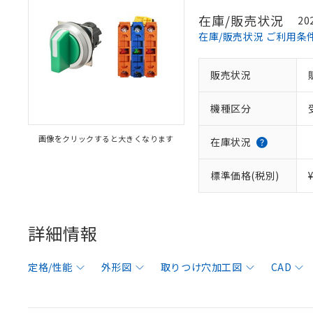
在庫/販売状況
20
在庫/販売状況 ご利用条
販売状況
機種区分
画像をクリックすると大きくなります
在庫状況
標準価格(税別)
詳細情報
定格/性能
外形図
取りつけ穴加工図
CAD