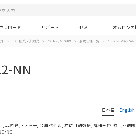
ウンロード
サポート
セミナ
オムロンの
示灯
>
φ30:照光・非照光
>
A30NS / A30NW
>
形式仕様一覧
>
A30NS-3MR-NGA-
12-NN
日本語
English
 非照光, 3ノッチ, 金属ベゼル, 右に自動復帰, 操作部色: 緑（不透明）, 
O/NC