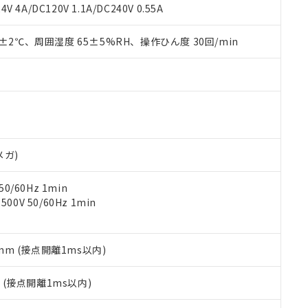
覧された時点での実際の在庫および標準価格とは異なる場合がある
1000ppm、 PBBs(ポリ臭化ビフェニル類) : 1000ppm、 PBDEs(ポリ臭化ジフェニルエーテル類
物質については閾値を超える意図的な使用がないことを確認しています。
V 4A/DC120V 1.1A/DC240V 0.55A
上の在庫あり
 1000ppm、 DIBP(フタル酸ジイソブチル) : 1000ppm、 BBP(フタル酸ブチルベンジル) :
品を、核兵器、ミサイル、化学兵器、生物兵器またはその他武器並
チルヘキシル)) : 1000ppm
況および標準価格はお客様のお取引先、またはお客様担当のオムロ
用いたしません。
0±2℃、周囲湿度 65±5%RH、操作ひん度 30回/min
ご相談ください。
は満たないが在庫あり
製品を第三者に販売する場合は、上記1、2および3の内容を当該第
機器販売店や当社販売拠点は「
販売ネットワーク
」をご確認くだ
販売先および販売に係わる関係者が違法に輸出するおそれがある場
用期限
び標準価格結果を当社の事前の承諾なく第三者に漏洩または開示し
え状況などにより、予定月が前後することがあります。
(最新の在庫状況については、お客様のお取引先、またはお客様担当
（10物質）のすべてが基準値以下であることを示します。
店・当社販売員にご確認ください)
能（部品リスト作成サービス）をご利用いただくには、I-Webメン
使用状況下において有害物質が外部に漏えいし、環境に深刻な影響を
あります。
機種、また在庫状況の情報を公開していない機種
ェブサイト上で当社にご登録された部品リストについて、当社およ
書ダウンロード
す。当社販売部門へお問い合わせください。
品・サービスに関するお客様との取引・商談に必要な範囲で利用す
合意する
キャンセル
メガ)
書をダウンロードすることができます。
利用者とは、
"個人情報の共同利用に関して"
の「1.共同利用者の
0/60Hz 1min
します。
10物質）の非含有証明書
0V 50/60Hz 1min
明書（当社基準）
日時点で非含有を証明するもので、過去に遡って非含有を証明するも
令のフタル酸エステル類４物質の対応では、対応完了までの期間は出
備考欄に対応日を記載しておりました。
5mm (接点開離1ms以内)
品への在庫切替を完了していることから、特段のことがない限り、20
す。
2
(接点開離1ms以内)