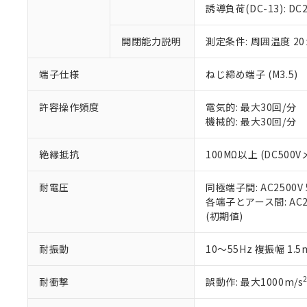
のであり、閲
ます。
Cr(Ⅵ)(六価クロム) : 
フタル酸エステル類の４
誘導負荷(DC-13): DC24
○
一定数以
DBP(フタル酸ジブチル) :
い。
当社は貴社製
DEHP(フタル酸ビス(2-エ
正式な納期状
置等に一切使
開閉能力説明
測定条件: 周囲温度 2
当社販売員に
※2 対応予定月
△
一定数に
当社は、貴社
オムロン制御
また当社は、
※2 環境保護使
在庫状況およ
部品在庫の切り替
たしません。
端子仕様
ねじ締め端子 (M3.5)
－
在庫なし
す。
「ｅ」：有害物質
機器販売
マイパーツ機
「10」：通常の
許容操作頻度
電気的: 最大30回/分
ている必要が
味します。
機械的: 最大30回/分
空
受注生産
お客様が当ウ
※3 非含有証明
「－」：未確認で
白
が、当社の製
絶縁抵抗
100MΩ以上 (DC500V
さい。
下記の非含有証明
※当社の共同
耐電圧
同極端子間: AC2500V 5
いる法人を指
EU RoHS指令（
各端子とアース間: AC250
51物質の非含有証
(初期値)
※本証明書は発行
また、RoHS指
混在することから
耐振動
10～55Hz 複振幅 1.
既に当社にて対応
り割愛しておりま
耐衝撃
誤動作: 最大1000m/s