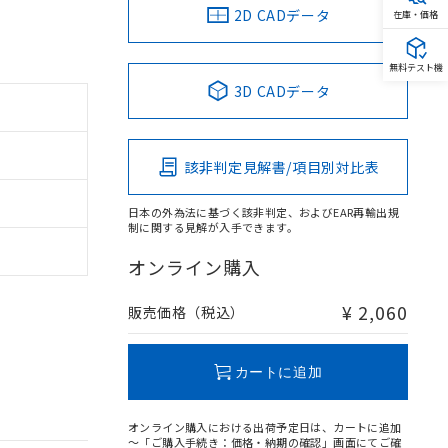
2D CADデータ
在庫・価格
無料テスト機
3D CADデータ
該非判定見解書/項目別対比表
日本の外為法に基づく該非判定、およびEAR再輸出規
制に関する見解が入手できます。
オンライン購入
¥ 2,060
販売価格（税込）
カートに追加
オンライン購入における出荷予定日は、カートに追加
～「ご購入手続き：価格・納期の確認」画面にてご確