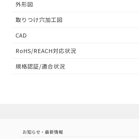
外形図
取りつけ穴加工図
CAD
ログイン/会員登録いただくと、CADデータをダウンロ
RoHS/REACH対応状況
規格認証/適合状況
EU RoHS
注意事項・凡例
A30NS-3MR-NGA-G212-NNについての規格認証/
営業員または販売店にお問い合わせください。
ダウンロードデータをご利用いただく前に、以下を必ずお読
対応状況
対応予定月
※1
※2
ソフトウェアの使用条件
対応済み
お知らせ・最新情報
中国 RoHS
注意事項・凡例