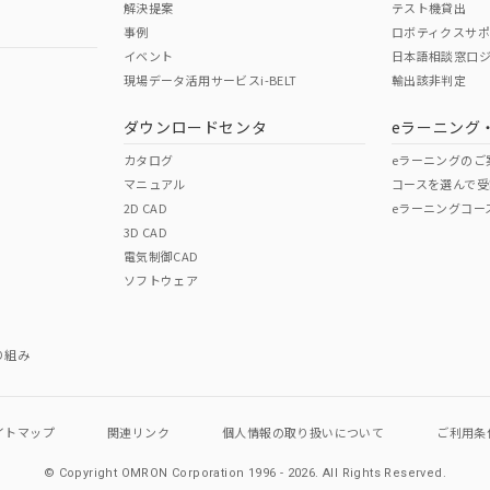
解決提案
テスト機貸出
事例
ロボティクスサ
イベント
日本語相談窓口
現場データ活用サービスi-BELT
輸出該非判定
I)
PBBs
PBDEs
DBP
ダウンロードセンタ
eラーニング
カタログ
eラーニングのご
マニュアル
コースを選んで受
O
O
O
2D CAD
eラーニングコー
3D CAD
電気制御CAD
在庫等で未対応品が混在する可能性があります。
ソフトウェア
問い合わせください。
この製品のRoHS/REACH対応
り組み
イトマップ
関連リンク
個人情報の
取り扱いについて
ご利用条
© Copyright OMRON Corporation 1996 - 2026.
All Rights Reserved.