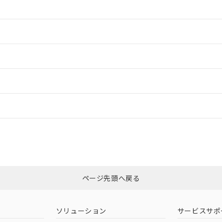
情報更新：2
情報更新：2
ードすることができます。
情報更新：
ログイン/会員登録
適合状況については、「カスタマーサポートセンタ お客様相談室」または貴社
みください。
非含有証明書
※3
ページ先頭へ戻る
ダウンロードはこちら
ソリューション
サービスサポ