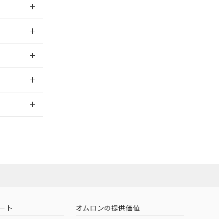
026/05/21
026/05/21
2026/7/29
担当オムロン
お問い合わせ
ート
オムロンの提供価値