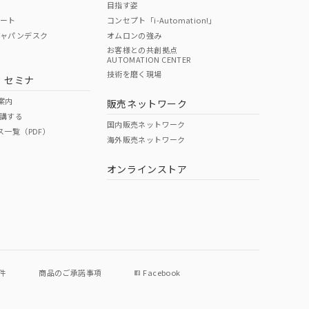
目指す姿
ポート
コンセプト「i-Automation!」
ジャパンデスク
オムロンの強み
お客様との共創拠点
AUTOMATION CENTER
DIBP
BBP
DEHP
環境保護
技術を磨く現場
・セミナ
使用期限
案内
販売ネットワーク
講する
O
O
O
e
国内販売ネットワーク
ス一覧（PDF）
海外販売ネットワーク
オンラインストア
状況ページへ
件
商品のご承諾事項
Facebook