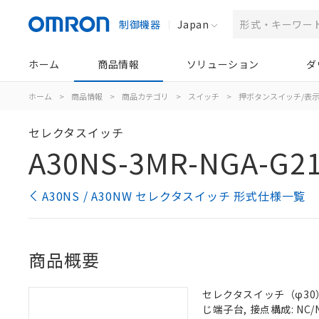
制御機器
Japan
ホーム
商品情報
ソリューション
ダ
ホーム
>
商品情報
>
商品カテゴリ
>
スイッチ
>
押ボタンスイッチ/表
セレクタスイッチ
A30NS-3MR-NGA-G2
A30NS / A30NW セレクタスイッチ 形式仕様一覧
商品概要
セレクタスイッチ（φ30）,
じ端子台, 接点構成: NC/N