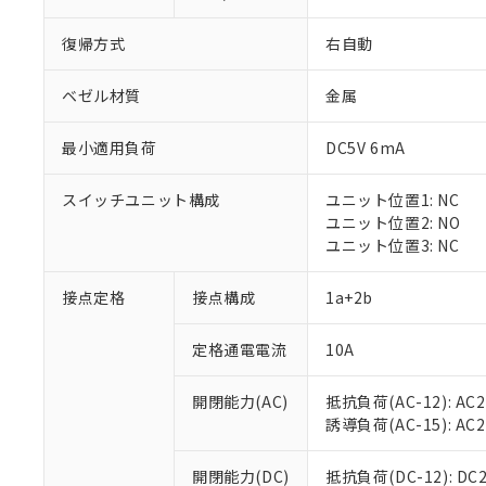
復帰方式
右自動
ベゼル材質
金属
最小適用負荷
DC5V 6mA
※1 対応状況
スイッチユニット構成
ユニット位置1: NC
対応済み：EU
ユニット位置2: NO
対応予定：EU R
ユニット位置3: NC
対応予定なし：EU
調査・確認中：EU
ご利用条件
接点定格
接点構成
1a+2b
非該当品：ライセ
※1 中国RoHS
仕入先様の事情に
定格通電電流
10A
があります。
以下の条件をお読
「○」：最大均質
「×」：最大均質
本サービスは
当社は、これ
*EU RoHS指令（10物
開閉能力(AC)
抵抗負荷(AC-12): AC24
「－」：未確認で
鉛(Pb) 1000ppm以下、
くものです。
う）を輸出ま
誘導負荷(AC-15): AC24V
記
説明
六価クロム(Cr(Ⅵ)) 1
当社制御機器
などの必要な
フタル酸ビス(2-エチルヘ
号
*中国RoHS10物質の基準値 
ル（DBP） 1000ppm
在庫状況およ
当社は規制貨
Pb(鉛) :1000ppm、 Hg
開閉能力(DC)
抵抗負荷(DC-12): DC24
但し、RoHS指令で産