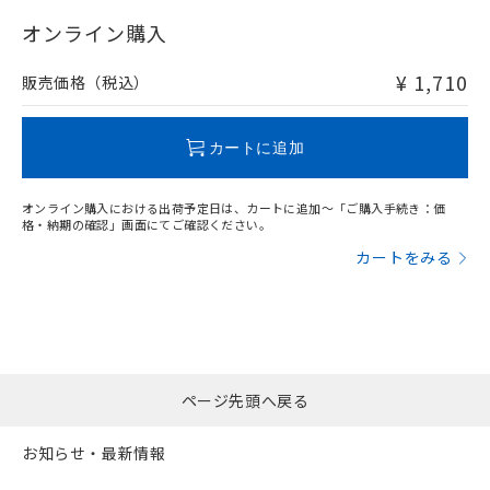
"対応済み"や非含有の記載がされた商品であっても、流通
在庫等で未対応品が混在する可能性があります。
オンライン購入
非含有品が必要な際は、弊社営業部門もしくは販売店へお
問い合わせください。
¥ 1,710
販売価格（税込）
この製品のRoHS/REACH対応状況ページへ
カートに追加
オンライン購入における出荷予定日は、カートに追加～「ご購入手続き：価
格・納期の確認」画面にてご確認ください。
カートをみる
ページ先頭へ戻る
お知らせ・最新情報