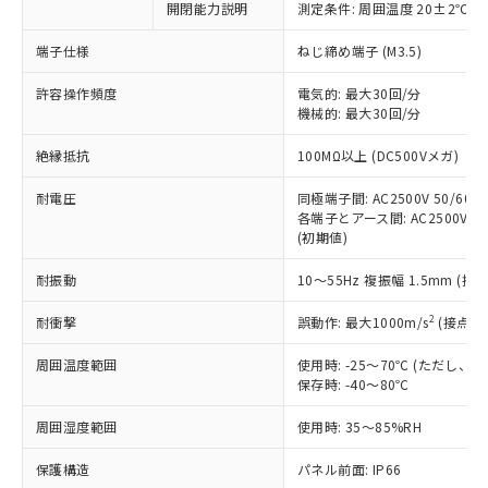
開閉能力説明
測定条件: 周囲温度 20±2℃、
対応予定なし：EU RoHS指令（10物質）の
以下の条件をお読みいただき、同意のうえ
非含有に非対応の商品で、対応品を出す予
ご利用ください。
端子仕様
ねじ締め端子 (M3.5)
定はありません。
調査・確認中：EU RoHS指令（10物質）の
本サービスは、当社制御機器事業取扱
許容操作頻度
電気的: 最大30回/分
※1 中国RoHS○×表
非含有の対応状況を調査中または確認中の
機械的: 最大30回/分
商品の当社在庫状況および標準価格
商品です。
(税抜)を提供させていただくもので
「○」：最大均質材料含有率が中国RoHSの
非該当品：ライセンス料など無形物で、有
絶縁抵抗
100MΩ以上 (DC500Vメガ)
す。
基準値以下であることを示します。
害物質有無と関係のない商品です。
当社制御機器事業取扱商品の中には、
「×」：最大均質材料含有率が中国RoHSの
仕入先様の事情により、非含有部品として
耐電圧
同極端子間: AC2500V 50/60Hz
本サービスの対象外となる商品もある
基準値を超えていることを示します。
いたものが、含有品と判明した場合などや
各端子とアース間: AC2500V 50/
当社は、これら貴社製品のうち、外国
ことをご了承ください。
「－」：未確認です。当社販売部門へお問
(初期値)
むを得ず変更することがあります。
為替および外国貿易法に定める商品
在庫状況および標準価格照会結果は、
い合わせください。
（以下｢規制貨物等」という）を輸出
記載している更新日時点での社内デー
耐振動
10～55Hz 複振幅 1.5mm (接
*EU RoHS指令（10物質）：
または国外への提供する場合は、日本
記
タに基づき作成されるものであり、閲
説明
鉛(Pb) 1000ppm以下、 水銀(Hg) 1000ppm以下、 カド
*中国RoHS10物質の基準値 (GB/T26572)：
国政府の輸出許可(または役務取引許
号
覧された時点での実際の在庫および標
ミウム(Cd) 100ppm以下、
2
耐衝撃
誤動作: 最大1000m/s
(接点開
Pb(鉛) :1000ppm、 Hg(水銀) : 1000ppm、 Cd(カドミウ
可)を取得するなどの必要な手続きを
六価クロム(Cr(Ⅵ)) 1000ppm以下、ポリ臭化ビフェニル
ム) : 100ppm、
準価格とは異なる場合があることをご
類(PBB) 1000ppm以下、ポリ臭化ジフェニルエーテル類
Cr(Ⅵ)(六価クロム) : 1000ppm、 PBBs(ポリ臭化ビフェ
とります。
周囲温度範囲
使用時: -25～70℃ (ただし
了承ください。
(PBDE) 1000ppm以下、フタル酸ビス(2-エチルヘキシ
○
一定数以上の在庫あり
ニル類) : 1000ppm、 PBDEs(ポリ臭化ジフェニルエーテ
当社は規制貨物を破棄する場合は、完
保存時: -40～80℃
ル) (DEHP)(別名：DOP) 1000ppm以下、フタル酸ブチ
正式な納期状況および標準価格はお客
ル類) : 1000ppm、
ルベンジル（BBP） 1000ppm以下、フタル酸ジブチル
全に破砕するなど、違法に輸出されな
DBP(フタル酸ジブチル) : 1000ppm、 DIBP(フタル酸ジ
様のお取引先、またはお客様担当のオ
（DBP） 1000ppm以下、フタル酸ジイソブチル
イソブチル) : 1000ppm、 BBP(フタル酸ブチルベンジ
△
一定数には満たないが在庫あり
周囲湿度範囲
使用時: 35～85%RH
いよう必要な手段を講じます。
ムロン制御機器販売店・当社販売員に
(DIBP) 1000ppm以下
ル) : 1000ppm、
当社は貴社製品を、核兵器、ミサイ
但し、RoHS指令で産業用監視および制御機器に対する
DEHP(フタル酸ビス(2-エチルヘキシル)) : 1000ppm
ご相談ください。
適用除外項目は除く。
保護構造
パネル前面: IP66
ル、化学兵器、生物兵器またはその他
－
在庫なし(最新の在庫状況につ
オムロン制御機器販売店や当社販売拠
フタル酸エステル類の４物質については閾値を超える意