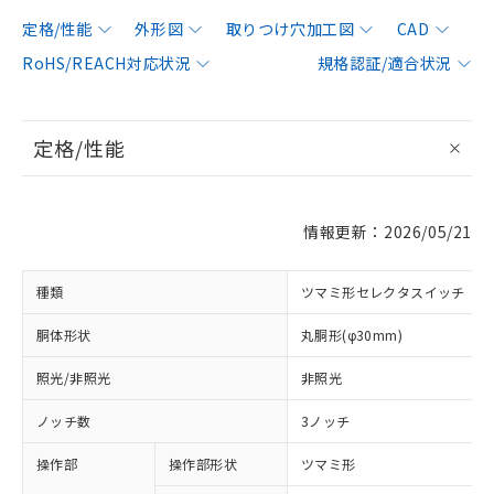
定格/性能
外形図
取りつけ穴加工図
CAD
RoHS/REACH対応状況
規格認証/適合状況
定格/性能
情報更新：2026/05/21
種類
ツマミ形セレクタスイッチ
胴体形状
丸胴形(φ30mm)
照光/非照光
非照光
ノッチ数
3ノッチ
操作部
操作部形状
ツマミ形