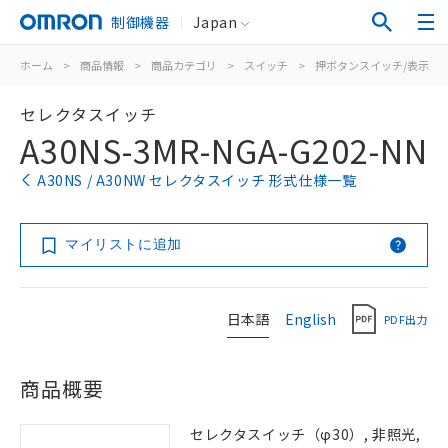
制御機器
Japan
ホーム
>
商品情報
>
商品カテゴリ
>
スイッチ
>
押ボタンスイッチ/表示灯
セレクタスイッチ
A30NS-3MR-NGA-G202-NN
A30NS / A30NW セレクタスイッチ 形式仕様一覧
マイリストに追加
日本語
English
PDF出力
商品概要
セレクタスイッチ（φ30）, 非照光,