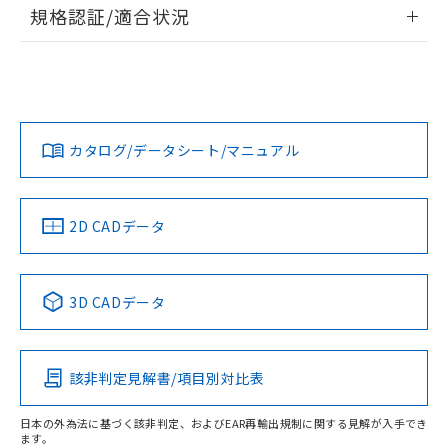
情報更新：2026/7/29
規格認証/適合状況
荷製品に未対応品が混在することから備考
欄に対応日を記載しておりました。
ログイン/会員登録
EU RoHS
注意事項・凡例
A30NS-3MR-NGA-G202-NNについての規格認証/適合状況に
既に当社にて対応品への在庫切替を完了
ついては、「カスタマーサポートセンタ お客様相談室」また
していることから、特段のことがない限
は貴社担当オムロン営業員または販売店にお問い合わせくだ
り、2022年1月12日より割愛しておりま
対応状況
対応予定月
※1
※2
さい。
ダウンロードデータをご利用いただく前に、以下を必ずお読
す。
みください。
カタログ/データシート/マニュアル
対応済み
ソフトウェアの使用条件
お問い合わせ
中国 RoHS
注意事項・凡例
2D CADデータ
中国 RoHS表
※1 ※2
3D CADデータ
Pb
Hg
Cd
Cr(VI)
該非判定見解書/項目別対比表
O
O
O
O
日本の外為法に基づく該非判定、およびEAR再輸出規制に関する見解が入手でき
ます。