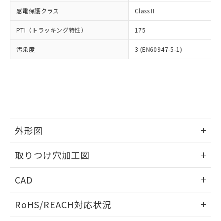
武器並びにこれらの製造装置等に一切
いては、お客様のお取引先、ま
図的な使用がないことを確認しています。
点は「
販売ネットワーク
」をご確認
感電保護クラス
Class II
※2 環境保護使用期限
使用いたしません。
たはお客様担当のオムロン制御
ください。
当社は、貴社製品を第三者に販売する
機器販売店・当社販売員にご確
在庫状況および標準価格結果を当社の
PTI（トラッキング特性）
175
※2 対応予定月
「ｅ」：有害物質（10物質）のすべてが基
場合は、上記1、2および3の内容を当
認ください)
事前の承諾なく第三者に漏洩または開
準値以下であることを示します。
該第三者に通知します。また当社は、
示しないようお願いします。
汚染度
3 (EN60947-5-1)
部品在庫の切り替え状況などにより、予定
「10」：通常の使用状況下において有害物
販売先および販売に係わる関係者が違
マイパーツ機能（部品リスト作成サー
空
受注生産機種、また在庫状況の
月が前後することがあります。
質が外部に漏えいし、環境に深刻な影響を
法に輸出するおそれがある場合は、取
ビス）をご利用いただくには、I-Web
白
情報を公開していない機種
及ぼさない年数を意味します。
り引きをいたしません。
メンバーズにご登録されている必要が
「－」：未確認です。当社販売部門へお問
あります。
い合わせください。
お客様が当ウェブサイト上で当社にご
※3 非含有証明書ダウンロード
登録された部品リストについて、当社
および当社の共同利用者が、当社の製
下記の非含有証明書をダウンロードするこ
外形図
品・サービスに関するお客様との取
とができます。
合意する
キャンセル
引・商談に必要な範囲で利用すること
情報更新：2026/05/21
をご了承ください。
取りつけ穴加工図
EU RoHS指令（10物質）の非含有証明書
※当社の共同利用者とは、
"個人情報
51物質の非含有証明書（当社基準）
情報更新：2026/05/21
の共同利用に関して"
の「1.共同利
CAD
※本証明書は発行日時点で非含有を証明す
用者の範囲」に記載されている法人を
るもので、過去に遡って非含有を証明する
指します。
ログイン/会員登録いただくと、CADデータをダウンロー
ものではありません。
RoHS/REACH対応状況
ドすることができます。
また、RoHS指令のフタル酸エステル類４
物質の対応では、対応完了までの期間は出