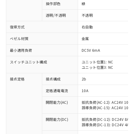
操作部色
緑
透明/不透明
不透明
復帰方式
右自動
ベゼル材質
金属
最小適用負荷
DC5V 6mA
スイッチユニット構成
ユニット位置1: NC
ユニット位置3: NC
接点定格
接点構成
2b
※1 対応状況
定格通電電流
10A
対応済み：EU RoHS指令（10物質）の
開閉能力(AC)
抵抗負荷(AC-12): AC24V 10A/A
非含有に対応した製品が提供可能な商品で
誘導負荷(AC-15): AC24V 10A/AC
す。
対応予定：EU RoHS指令（10物質）の非含
開閉能力(DC)
抵抗負荷(DC-12): DC24V 8A/DC
ご利用条件
有に対応した製品に切り替える予定のある
誘導負荷(DC-13): DC24V 4A/DC
商品です。